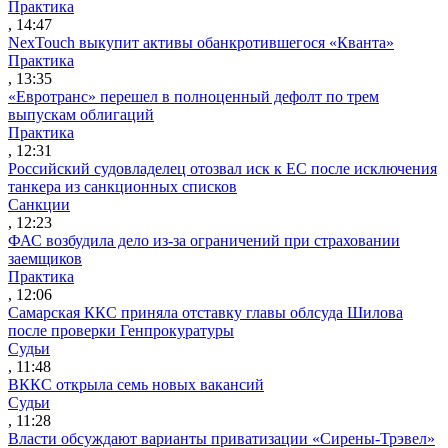
Практика
, 14:47
NexTouch выкупит активы обанкротившегося «Кванта»
Практика
, 13:35
«Евротранс» перешел в полноценный дефолт по трем
выпускам облигаций
Практика
, 12:31
Российский судовладелец отозвал иск к ЕС после исключения
танкера из санкционных списков
Санкции
, 12:23
ФАС возбудила дело из-за ограничений при страховании
заемщиков
Практика
, 12:06
Самарская ККС приняла отставку главы облсуда Шилова
после проверки Генпрокуратуры
Судьи
, 11:48
ВККС открыла семь новых вакансий
Судьи
, 11:28
Власти обсуждают варианты приватизации «Сирены-Трэвел»