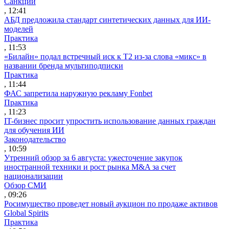
Санкции
, 12:41
АБД предложила стандарт синтетических данных для ИИ-
моделей
Практика
, 11:53
«Билайн» подал встречный иск к Т2 из-за слова «микс» в
названии бренда мультиподписки
Практика
, 11:44
ФАС запретила наружную рекламу Fonbet
Практика
, 11:23
IT-бизнес просит упростить использование данных граждан
для обучения ИИ
Законодательство
, 10:59
Утренний обзор за 6 августа: ужесточение закупок
иностранной техники и рост рынка M&A за счет
национализации
Обзор СМИ
, 09:26
Росимущество проведет новый аукцион по продаже активов
Global Spirits
Практика