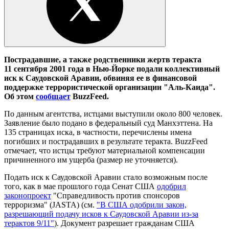
Пострадавшие, а также родственники жертв теракта
11 сентября 2001 года в Нью-Йорке подали коллективный
иск к Саудовской Аравии, обвиняя ее в финансовой
поддержке террористической организации "Аль-Каида".
Об этом
сообщает
BuzzFeed.
По данным агентства, истцами выступили около 800 человек.
Заявление было подано в федеральный суд Манхэттена. На
135 страницах иска, в частности, перечислены имена
погибших и пострадавших в результате теракта. BuzzFeed
отмечает, что истцы требуют материальной компенсации
причиненного им ущерба (размер не уточняется).
Подать иск к Саудовской Аравии стало возможным после
того, как в мае прошлого года Сенат США
одобрил
законопроект
"Справедливость против спонсоров
терроризма" (JASTA) (см.
"В США одобрили закон,
разрешающий подачу исков к Саудовской Аравии из-за
терактов 9/11"
). Документ разрешает гражданам США