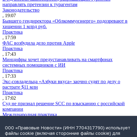
направлять претензии к турагентам
Законодательство
, 19:07
Бывшего гендиректора «Облкоммунэнерго» подозревают в
хищении 1 млрд руб.
Практика
, 17:59
ФАС возбудила дело против Apple
Практика
, 17:43
Минцифры хочет предустанавливать на смартфонах
системных помощников с ИИ
Практика
, 17:33
Экс-совладельца «Азбуки вкуса» заочно судят по делу о
растрате $11 млн
Практика
, 17:02
Суд не признал решение SCC по взысканию с российской
компании
Международная практика
, 17:01
Дроны могут начать применять для фиксации нарушений
ООО «Правовые Новости» (ИНН 7704317790) использует
ПДД
файлы cookie (включая сторонние файлы cookie) для
Практика