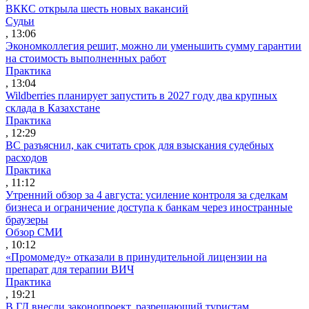
ВККС открыла шесть новых вакансий
Судьи
, 13:06
Экономколлегия решит, можно ли уменьшить сумму гарантии
на стоимость выполненных работ
Практика
, 13:04
Wildberries планирует запустить в 2027 году два крупных
склада в Казахстане
Практика
, 12:29
ВС разъяснил, как считать срок для взыскания судебных
расходов
Практика
, 11:12
Утренний обзор за 4 августа: усиление контроля за сделкам
бизнеса и ограничение доступа к банкам через иностранные
браузеры
Обзор СМИ
, 10:12
«Промомеду» отказали в принудительной лицензии на
препарат для терапии ВИЧ
Практика
, 19:21
В ГД внесли законопроект, разрешающий туристам