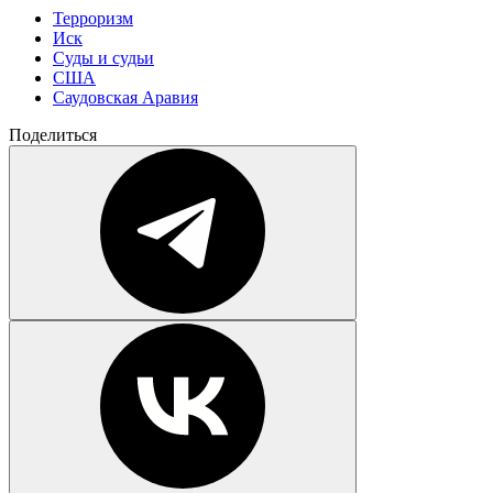
Терроризм
Иск
Суды и судьи
США
Саудовская Аравия
Поделиться