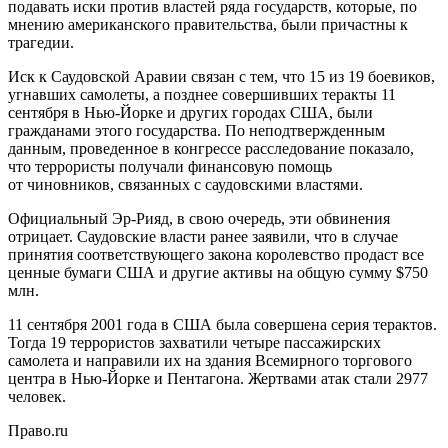
подавать иски против властей ряда государств, которые, по
мнению американского правительства, были причастны к
трагедии.
Иск к Саудовской Аравии связан с тем, что 15 из 19 боевиков,
угнавших самолеты, а позднее совершивших теракты 11
сентября в Нью-Йорке и других городах США, были
гражданами этого государства. По неподтвержденным
данным, проведенное в конгрессе расследование показало,
что террористы получали финансовую помощь
от чиновников, связанных с саудовскими властями.
Официальный Эр-Рияд, в свою очередь, эти обвинения
отрицает. Саудовские власти ранее заявили, что в случае
принятия соответствующего закона королевство продаст все
ценные бумаги США и другие активы на общую сумму $750
млн.
11 сентября 2001 года в США была совершена серия терактов.
Тогда 19 террористов захватили четыре пассажирских
самолета и направили их на здания Всемирного торгового
центра в Нью-Йорке и Пентагона. Жертвами атак стали 2977
человек.
Право.ru