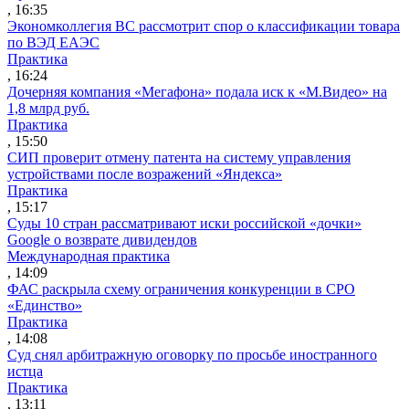
, 16:35
Экономколлегия ВС рассмотрит спор о классификации товара
по ВЭД ЕАЭС
Практика
, 16:24
Дочерняя компания «Мегафона» подала иск к «М.Видео» на
1,8 млрд руб.
Практика
, 15:50
СИП проверит отмену патента на систему управления
устройствами после возражений «Яндекса»
Практика
, 15:17
Суды 10 стран рассматривают иски российской «дочки»
Google о возврате дивидендов
Международная практика
, 14:09
ФАС раскрыла схему ограничения конкуренции в СРО
«Единство»
Практика
, 14:08
Суд снял арбитражную оговорку по просьбе иностранного
истца
Практика
, 13:11