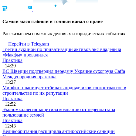
Cамый масштабный и точный канал о праве
Рассказываем о важных деловых и юридических событиях.
Перейти в Telegram
Третий аукцион по приватизации активов экс-владельца
«Макфы» провалился
Практика
, 14:29
ВС Швеции подтвердил передачу Украине сухогруза Caffa
Международная практика
, 13:27
Минфин планирует отбирать подрядчиков госконтрактов в
строительстве по их репутации
Практика
, 12:52
Экономколлегия защитила компанию от переплаты за
пользование землей
Практика
, 12:43
Великобритания расширила антироссийские санкции