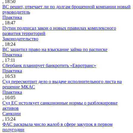
, 18:50
ВС решит, отвечает ли по долгам брошенной компании новый
руководитель
Практика
, 18:47
Путин подписал закон о новых правилах комплексного
развития территорий
Законодательство
, 18:24
ВС защитил право на взыскание займа по расписке
Практика
, 17:11
Сбербанк планирует банкротить «Евротранс»
Практика
, 16:53
Суд пересмотрит дело о выдаче исполнительного листа на
решение МКАС
Практика
, 16:05
Суд ЕС истолкует санкционные нормы о разблокировке
активов
Санкции
, 15:24
ФАС раскрыла число жалоб в сфере закупок в первом
полугодии