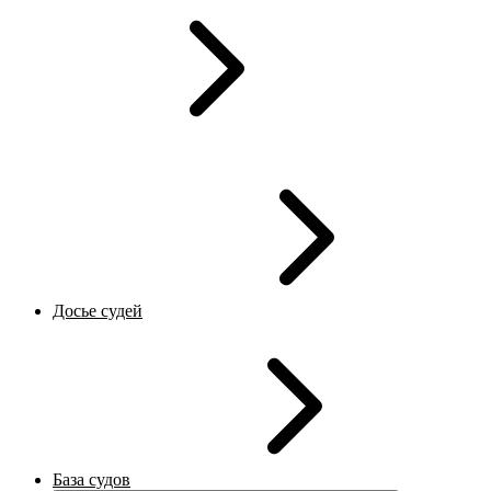
Досье судей
База судов