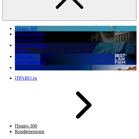
Право-300
Юррынок РФ:
35 лет спустя
Экологическое
право
Best Law
Firm Marketing
ПМЮФ 2026
ПРАВО.ru
Право-300
Конференции