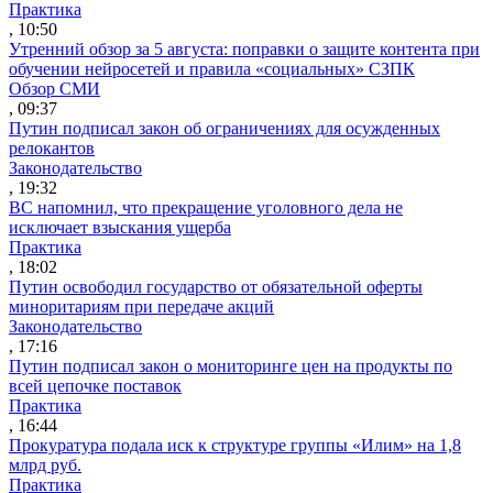
Практика
, 10:50
Утренний обзор за 5 августа: поправки о защите контента при
обучении нейросетей и правила «социальных» СЗПК
Обзор СМИ
, 09:37
Путин подписал закон об ограничениях для осужденных
релокантов
Законодательство
, 19:32
ВС напомнил, что прекращение уголовного дела не
исключает взыскания ущерба
Практика
, 18:02
Путин освободил государство от обязательной оферты
миноритариям при передаче акций
Законодательство
, 17:16
Путин подписал закон о мониторинге цен на продукты по
всей цепочке поставок
Практика
, 16:44
Прокуратура подала иск к структуре группы «Илим» на 1,8
млрд руб.
Практика