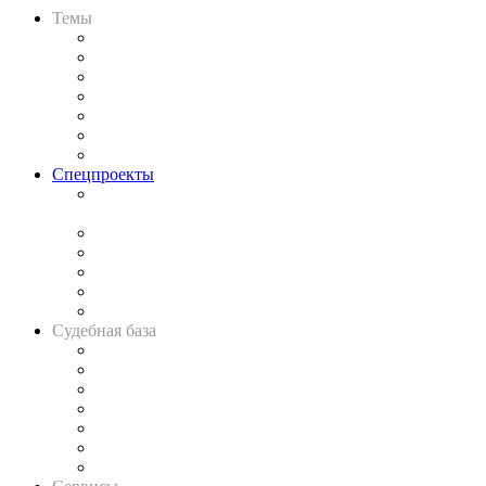
Темы
Практика
Законодательство
Процесс
Исследования
Рынок юридических услуг
Юридическое сообщество
Важнейшие правовые темы в прессе
Спецпроекты
Подкаст «В здравом уме
и твёрдой памяти»
Legal Design
Банкротная панорама
Советы для литигаторов
Сговоры на торгах
Авто
Судебная база
Картотека арбитражных дел
Решения арбитражных судов
Календарь рассмотрения арбитражных дел
Досье судей
Информация о судах
RSS лента новостей
Вакансии для юристов