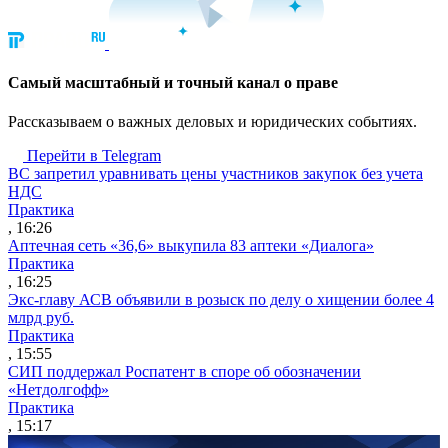
Cамый масштабный и точный канал о праве
Рассказываем о важных деловых и юридических событиях.
Перейти в Telegram
ВС запретил уравнивать цены участников закупок без учета
НДС
Практика
, 16:26
Аптечная сеть «36,6» выкупила 83 аптеки «Диалога»
Практика
, 16:25
Экс-главу АСВ объявили в розыск по делу о хищении более 4
млрд руб.
Практика
, 15:55
СИП поддержал Роспатент в споре об обозначении
«Нетдолгофф»
Практика
, 15:17