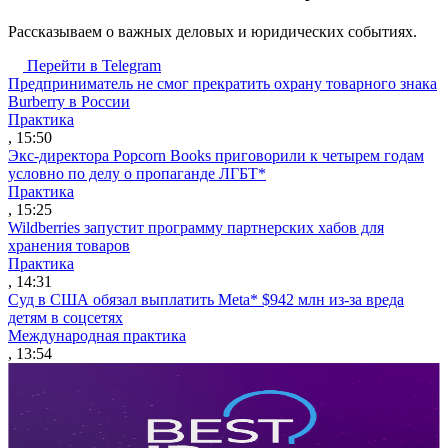
Рассказываем о важных деловых и юридических событиях.
Перейти в Telegram
Предприниматель не смог прекратить охрану товарного знака
Burberry в России
Практика
, 15:50
Экс-директора Popcorn Books приговорили к четырем годам
условно по делу о пропаганде ЛГБТ*
Практика
, 15:25
Wildberries запустит программу партнерских хабов для
хранения товаров
Практика
, 14:31
Суд в США обязал выплатить Meta* $942 млн из-за вреда
детям в соцсетях
Международная практика
, 13:54