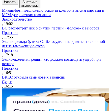
Новости
Анатомия
экспертизы
Минцифры предложило усилить контроль за сим-картами в
M2M-устройствах компаний
Законодательство
, 19:02
ВС рассмотрит иск о снятии партии «Яблоко» с выборов
Практика
, 17:55
Экс-владельца бутика Cartier осудили на девять с половиной
лет за таможенную схему
Практика
, 17:18
Экономколлегия решит, кто должен возмещать ущерб при
пожаре
Практика
, 16:51
ВККС открыла семь новых вакансий
Судьи
, 16:15