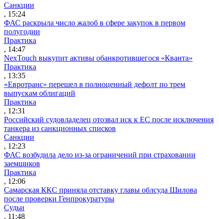
Санкции
, 15:24
ФАС раскрыла число жалоб в сфере закупок в первом
полугодии
Практика
, 14:47
NexTouch выкупит активы обанкротившегося «Кванта»
Практика
, 13:35
«Евротранс» перешел в полноценный дефолт по трем
выпускам облигаций
Практика
, 12:31
Российский судовладелец отозвал иск к ЕС после исключения
танкера из санкционных списков
Санкции
, 12:23
ФАС возбудила дело из-за ограничений при страховании
заемщиков
Практика
, 12:06
Самарская ККС приняла отставку главы облсуда Шилова
после проверки Генпрокуратуры
Судьи
, 11:48