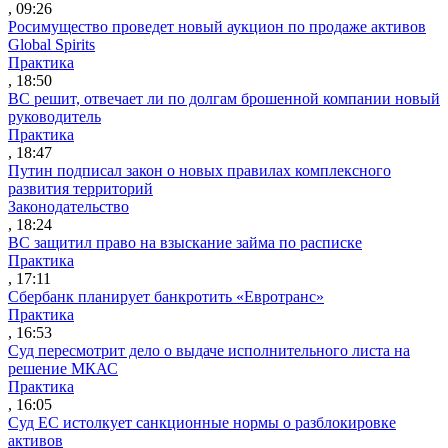
, 09:26
Росимущество проведет новый аукцион по продаже активов
Global Spirits
Практика
, 18:50
ВС решит, отвечает ли по долгам брошенной компании новый
руководитель
Практика
, 18:47
Путин подписал закон о новых правилах комплексного
развития территорий
Законодательство
, 18:24
ВС защитил право на взыскание займа по расписке
Практика
, 17:11
Сбербанк планирует банкротить «Евротранс»
Практика
, 16:53
Суд пересмотрит дело о выдаче исполнительного листа на
решение МКАС
Практика
, 16:05
Суд ЕС истолкует санкционные нормы о разблокировке
активов