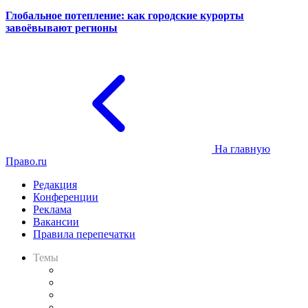
Глобальное потепление: как городские курорты
завоёвывают регионы
На главную
Право.ru
Редакция
Конференции
Реклама
Вакансии
Правила перепечатки
Темы
Практика
Законодательство
Процесс
Исследования