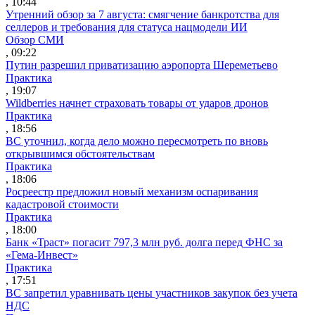
, 10:44
Утренний обзор за 7 августа: смягчение банкротства для
селлеров и требования для статуса нацмодели ИИ
Обзор СМИ
, 09:22
Путин разрешил приватизацию аэропорта Шереметьево
Практика
, 19:07
Wildberries начнет страховать товары от ударов дронов
Практика
, 18:56
ВС уточнил, когда дело можно пересмотреть по вновь
открывшимся обстоятельствам
Практика
, 18:06
Росреестр предложил новый механизм оспаривания
кадастровой стоимости
Практика
, 18:00
Банк «Траст» погасит 797,3 млн руб. долга перед ФНС за
«Гема-Инвест»
Практика
, 17:51
ВС запретил уравнивать цены участников закупок без учета
НДС