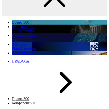
Право-300
Юррынок РФ:
35 лет спустя
Экологическое
право
Best Law
Firm Marketing
ПМЮФ 2026
ПРАВО.ru
Право-300
Конференции