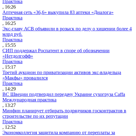
Практика
, 16:26
Аптечная сеть «36,6» выкупила 83 аптеки «Диалога»
Практика
, 16:25
Экс-главу АСВ объявили в розыск по делу о хищении более 4
млрд руб.
Практика
, 15:55
СИП поддержал Роспатент в споре об обозначении
«Нетдолгофф»
Практика
, 15:17
Третий аукцион по приватизации активов экс-владельца
«Макфы» провалился
Практика
, 14:29
ВС Швеции подтвердил передачу Украине сухогруза Caffa
Международная практика
, 13:27
Минфин планирует отбирать подрядчиков госконтрактов в
строительстве по их репутации
Практика
, 12:52
Экономколлегия защитила компанию от переплаты за