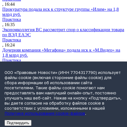
, 16:44
Прокуратура подала иск к структуре группы «Илим» на 1,8
млрд руб.
Практика
, 16:35
Экономколлегия ВС рассмотрит спор о классификации товара
по ВЭД ЕАЭС
Практика
, 16:24
Дочерняя компания «Мегафона» подала иск к «М.Видео» на
1,8 млрд руб.
Практика
, 15:50
СИП проверит отмену патента на систему управления
ООО «Правовые Новости» (ИНН 7704317790) использует
устройствами после возражений «Яндекса»
файлы cookie (включая сторонние файлы cookie) для
Практика
сбора информации об использовании сайта
, 15:17
посетителями. Такие файлы cookie помогают нам
Суды 10 стран рассматривают иски российской «дочки»
предоставлять вам наилучший онлайн-опыт, постоянно
Google о возврате дивидендов
улучшать наш веб-сайт. Нажав на кнопку «Подтвердить»,
Международная практика
вы даете согласие на обработку файлов cookie в
, 14:09
соответствии с условиями, изложенными в нашей
Политике использования cookie-файлов
.
Подтвердить
Реклама
Адвокатское бюро Санкт-Петербурга «Вертикаль» ИНН 7841290773
Реклама
АО"Право.ру" ИНН: 7708095468