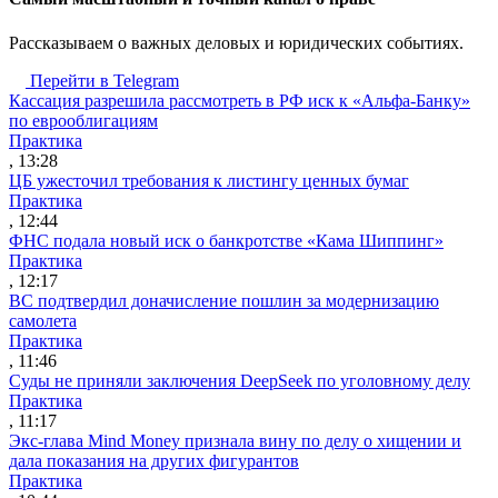
Рассказываем о важных деловых и юридических событиях.
Перейти в Telegram
Кассация разрешила рассмотреть в РФ иск к «Альфа-Банку»
по еврооблигациям
Практика
, 13:28
ЦБ ужесточил требования к листингу ценных бумаг
Практика
, 12:44
ФНС подала новый иск о банкротстве «Кама Шиппинг»
Практика
, 12:17
ВС подтвердил доначисление пошлин за модернизацию
самолета
Практика
, 11:46
Суды не приняли заключения DeepSeek по уголовному делу
Практика
, 11:17
Экс-глава Mind Money признала вину по делу о хищении и
дала показания на других фигурантов
Практика