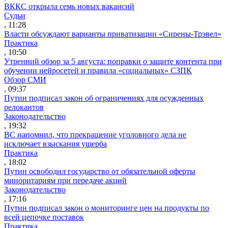
ВККС открыла семь новых вакансий
Судьи
, 11:28
Власти обсуждают варианты приватизации «Сирены-Трэвел»
Практика
, 10:50
Утренний обзор за 5 августа: поправки о защите контента при
обучении нейросетей и правила «социальных» СЗПК
Обзор СМИ
, 09:37
Путин подписал закон об ограничениях для осужденных
релокантов
Законодательство
, 19:32
ВС напомнил, что прекращение уголовного дела не
исключает взыскания ущерба
Практика
, 18:02
Путин освободил государство от обязательной оферты
миноритариям при передаче акций
Законодательство
, 17:16
Путин подписал закон о мониторинге цен на продукты по
всей цепочке поставок
Практика