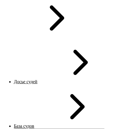
Досье судей
База судов