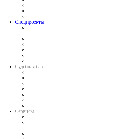
Рынок юридических услуг
Юридическое сообщество
Важнейшие правовые темы в прессе
Спецпроекты
Подкаст «В здравом уме
и твёрдой памяти»
Legal Design
Банкротная панорама
Советы для литигаторов
Сговоры на торгах
Авто
Судебная база
Картотека арбитражных дел
Решения арбитражных судов
Календарь рассмотрения арбитражных дел
Досье судей
Информация о судах
RSS лента новостей
Вакансии для юристов
Сервисы
Справочно-правовая система
Casebook: мониторинг дел
и компаний
Caselook: поиск и анализ практики