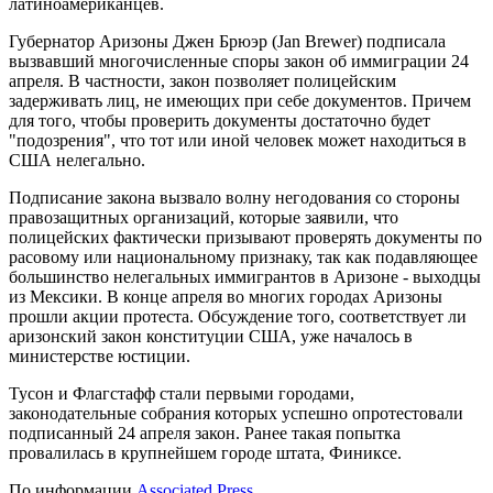
латиноамериканцев.
Губернатор Аризоны Джен Брюэр (Jan Brewer) подписала
вызвавший многочисленные споры закон об иммиграции 24
апреля. В частности, закон позволяет полицейским
задерживать лиц, не имеющих при себе документов. Причем
для того, чтобы проверить документы достаточно будет
"подозрения", что тот или иной человек может находиться в
США нелегально.
Подписание закона вызвало волну негодования со стороны
правозащитных организаций, которые заявили, что
полицейских фактически призывают проверять документы по
расовому или национальному признаку, так как подавляющее
большинство нелегальных иммигрантов в Аризоне - выходцы
из Мексики. В конце апреля во многих городах Аризоны
прошли акции протеста. Обсуждение того, соответствует ли
аризонский закон конституции США, уже началось в
министерстве юстиции.
Тусон и Флагстафф стали первыми городами,
законодательные собрания которых успешно опротестовали
подписанный 24 апреля закон. Ранее такая попытка
провалилась в крупнейшем городе штата, Финиксе.
По информации
Associated Press