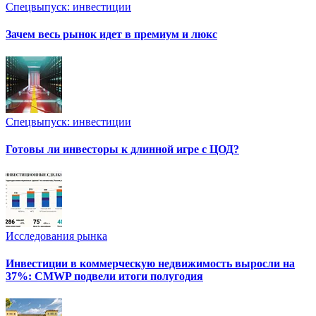
Спецвыпуск: инвестиции
Зачем весь рынок идет в премиум и люкс
Спецвыпуск: инвестиции
Готовы ли инвесторы к длинной игре с ЦОД?
Исследования рынка
Инвестиции в коммерческую недвижимость выросли на
37%: CMWP подвели итоги полугодия