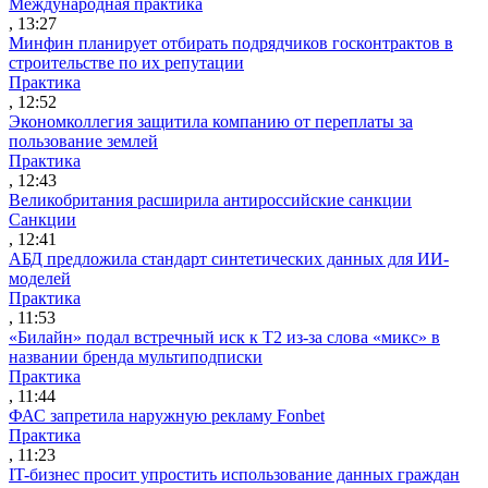
Международная практика
, 13:27
Минфин планирует отбирать подрядчиков госконтрактов в
строительстве по их репутации
Практика
, 12:52
Экономколлегия защитила компанию от переплаты за
пользование землей
Практика
, 12:43
Великобритания расширила антироссийские санкции
Санкции
, 12:41
АБД предложила стандарт синтетических данных для ИИ-
моделей
Практика
, 11:53
«Билайн» подал встречный иск к Т2 из-за слова «микс» в
названии бренда мультиподписки
Практика
, 11:44
ФАС запретила наружную рекламу Fonbet
Практика
, 11:23
IT-бизнес просит упростить использование данных граждан