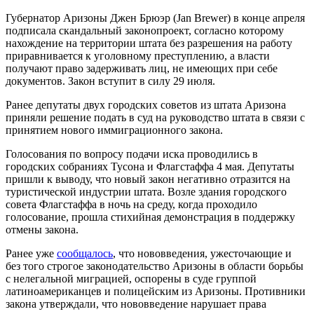
Губернатор Аризоны Джен Брюэр (Jan Brewer) в конце апреля
подписала скандальный законопроект, согласно которому
нахождение на территории штата без разрешения на работу
приравнивается к уголовному преступлению, а власти
получают право задерживать лиц, не имеющих при себе
документов. Закон вступит в силу 29 июля.
Ранее депутаты двух городских советов из штата Аризона
приняли решение подать в суд на руководство штата в связи с
принятием нового иммиграционного закона.
Голосования по вопросу подачи иска проводились в
городских собраниях Тусона и Флагстаффа 4 мая. Депутаты
пришли к выводу, что новый закон негативно отразится на
туристической индустрии штата. Возле здания городского
совета Флагстаффа в ночь на среду, когда проходило
голосование, прошла стихийная демонстрация в поддержку
отмены закона.
Ранее уже
сообщалось
, что нововведения, ужесточающие и
без того строгое законодательство Аризоны в области борьбы
с нелегальной миграцией, оспорены в суде группой
латиноамериканцев и полицейским из Аризоны. Противники
закона утверждали, что нововведение нарушает права