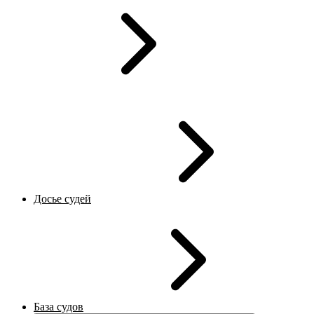
Досье судей
База судов