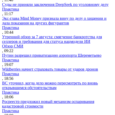
Суды не приняли заключения DeepSeek по уголовному делу
Практика
, 11:17
Экс-глава Mind Money признала вину по делу о хищении и
дала показания на других фигурантов
Практика
, 10:44
Утренний обзор за 7 августа: смягчение банкротства для
селлеров и требования для статуса нацмодели ИИ
Обзор СМИ
, 09:22
Путин разрешил приватизацию аэропорта Шереметьево
Практика
, 19:07
Wildberries начнет страховать товары от ударов дронов
Практика
, 18:56
ВС уточнил, когда дело можно пересмотреть по вновь
открывшимся обстоятельствам
Практика
, 18:06
Росреестр предложил новый механизм оспаривания
кадастровой стоимости
Практика