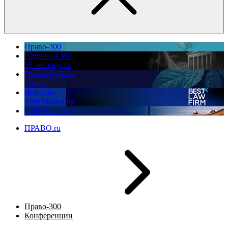
Право-300
Юррынок РФ:
35 лет спустя
Экологическое
право
Best Law
Firm Marketing
ПМЮФ 2026
ПРАВО.ru
Право-300
Конференции