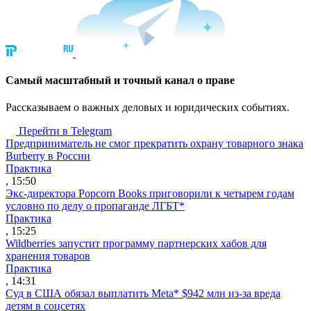
Cамый масштабный и точный канал о праве
Рассказываем о важных деловых и юридических событиях.
Перейти в Telegram
Предприниматель не смог прекратить охрану товарного знака
Burberry в России
Практика
, 15:50
Экс-директора Popcorn Books приговорили к четырем годам
условно по делу о пропаганде ЛГБТ*
Практика
, 15:25
Wildberries запустит программу партнерских хабов для
хранения товаров
Практика
, 14:31
Суд в США обязал выплатить Meta* $942 млн из-за вреда
детям в соцсетях