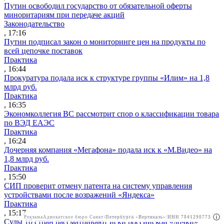
Путин освободил государство от обязательной оферты
миноритариям при передаче акций
Законодательство
, 17:16
Путин подписал закон о мониторинге цен на продукты по
всей цепочке поставок
Практика
, 16:44
Прокуратура подала иск к структуре группы «Илим» на 1,8
млрд руб.
Практика
, 16:35
Экономколлегия ВС рассмотрит спор о классификации товара
по ВЭД ЕАЭС
Практика
, 16:24
Дочерняя компания «Мегафона» подала иск к «М.Видео» на
1,8 млрд руб.
Практика
, 15:50
СИП проверит отмену патента на систему управления
устройствами после возражений «Яндекса»
Практика
, 15:17
Реклама
Адвокатское бюро Санкт-Петербурга «Вертикаль» ИНН 7841290773
Реклама
ООО "Право.ру" ИНН: 7704835288
Суды 10 стран рассматривают иски российской «дочки»