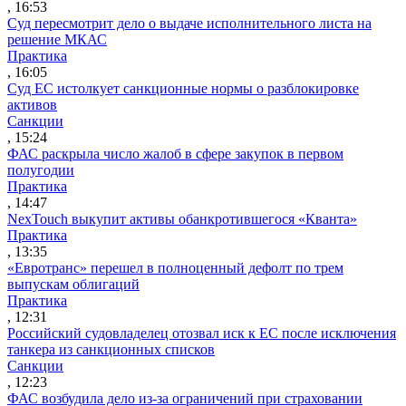
, 16:53
Суд пересмотрит дело о выдаче исполнительного листа на
решение МКАС
Практика
, 16:05
Суд ЕС истолкует санкционные нормы о разблокировке
активов
Санкции
, 15:24
ФАС раскрыла число жалоб в сфере закупок в первом
полугодии
Практика
, 14:47
NexTouch выкупит активы обанкротившегося «Кванта»
Практика
, 13:35
«Евротранс» перешел в полноценный дефолт по трем
выпускам облигаций
Практика
, 12:31
Российский судовладелец отозвал иск к ЕС после исключения
танкера из санкционных списков
Санкции
, 12:23
ФАС возбудила дело из-за ограничений при страховании