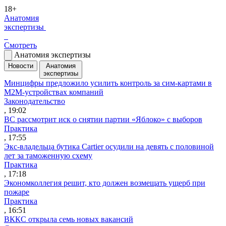
18+
Анатомия
экспертизы
Смотреть
Анатомия экспертизы
Новости
Анатомия
экспертизы
Минцифры предложило усилить контроль за сим-картами в
M2M-устройствах компаний
Законодательство
, 19:02
ВС рассмотрит иск о снятии партии «Яблоко» с выборов
Практика
, 17:55
Экс-владельца бутика Cartier осудили на девять с половиной
лет за таможенную схему
Практика
, 17:18
Экономколлегия решит, кто должен возмещать ущерб при
пожаре
Практика
, 16:51
ВККС открыла семь новых вакансий