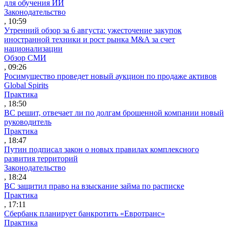
для обучения ИИ
Законодательство
, 10:59
Утренний обзор за 6 августа: ужесточение закупок
иностранной техники и рост рынка M&A за счет
национализации
Обзор СМИ
, 09:26
Росимущество проведет новый аукцион по продаже активов
Global Spirits
Практика
, 18:50
ВС решит, отвечает ли по долгам брошенной компании новый
руководитель
Практика
, 18:47
Путин подписал закон о новых правилах комплексного
развития территорий
Законодательство
, 18:24
ВС защитил право на взыскание займа по расписке
Практика
, 17:11
Сбербанк планирует банкротить «Евротранс»
Практика