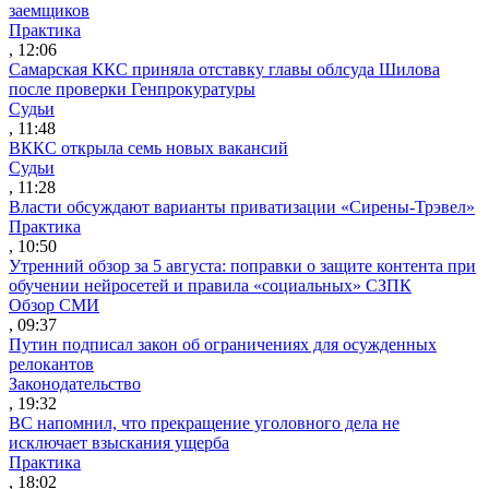
заемщиков
Практика
, 12:06
Самарская ККС приняла отставку главы облсуда Шилова
после проверки Генпрокуратуры
Судьи
, 11:48
ВККС открыла семь новых вакансий
Судьи
, 11:28
Власти обсуждают варианты приватизации «Сирены-Трэвел»
Практика
, 10:50
Утренний обзор за 5 августа: поправки о защите контента при
обучении нейросетей и правила «социальных» СЗПК
Обзор СМИ
, 09:37
Путин подписал закон об ограничениях для осужденных
релокантов
Законодательство
, 19:32
ВС напомнил, что прекращение уголовного дела не
исключает взыскания ущерба
Практика
, 18:02