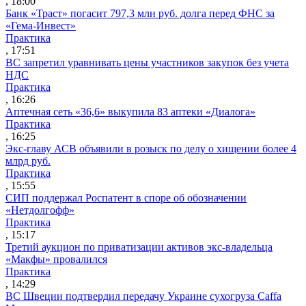
, 18:00
Банк «Траст» погасит 797,3 млн руб. долга перед ФНС за
«Гема-Инвест»
Практика
, 17:51
ВС запретил уравнивать цены участников закупок без учета
НДС
Практика
, 16:26
Аптечная сеть «36,6» выкупила 83 аптеки «Диалога»
Практика
, 16:25
Экс-главу АСВ объявили в розыск по делу о хищении более 4
млрд руб.
Практика
, 15:55
СИП поддержал Роспатент в споре об обозначении
«Нетдолгофф»
Практика
, 15:17
Третий аукцион по приватизации активов экс-владельца
«Макфы» провалился
Практика
, 14:29
ВС Швеции подтвердил передачу Украине сухогруза Caffa