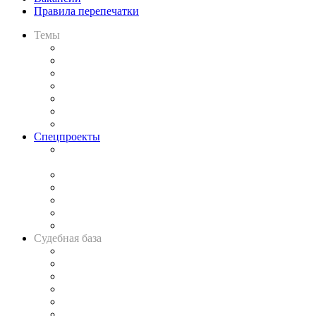
Правила перепечатки
Темы
Практика
Законодательство
Процесс
Исследования
Рынок юридических услуг
Юридическое сообщество
Важнейшие правовые темы в прессе
Спецпроекты
Подкаст «В здравом уме
и твёрдой памяти»
Legal Design
Банкротная панорама
Советы для литигаторов
Сговоры на торгах
Авто
Судебная база
Картотека арбитражных дел
Решения арбитражных судов
Календарь рассмотрения арбитражных дел
Досье судей
Информация о судах
RSS лента новостей