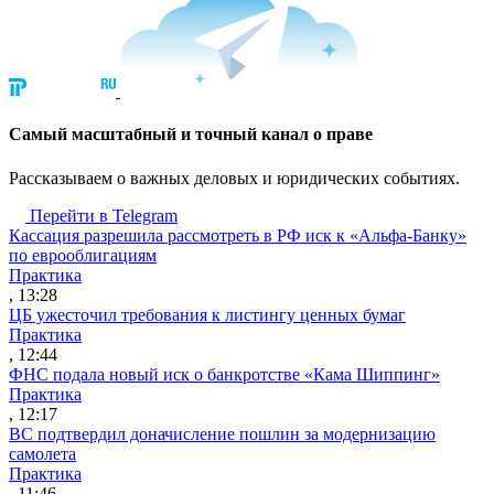
Cамый масштабный и точный канал о праве
Рассказываем о важных деловых и юридических событиях.
Перейти в Telegram
Кассация разрешила рассмотреть в РФ иск к «Альфа-Банку»
по еврооблигациям
Практика
, 13:28
ЦБ ужесточил требования к листингу ценных бумаг
Практика
, 12:44
ФНС подала новый иск о банкротстве «Кама Шиппинг»
Практика
, 12:17
ВС подтвердил доначисление пошлин за модернизацию
самолета
Практика
, 11:46