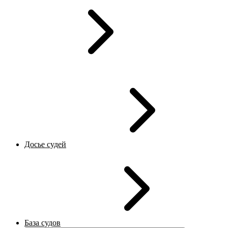
Досье судей
База судов