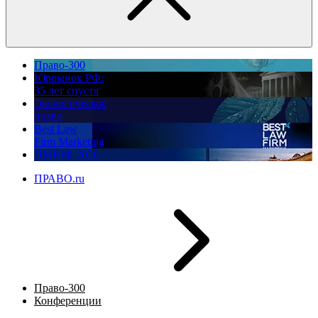
Право-300
Юррынок РФ:
35 лет спустя
Экологическое
право
Best Law
Firm Marketing
ПМЮФ 2026
ПРАВО.ru
Право-300
Конференции