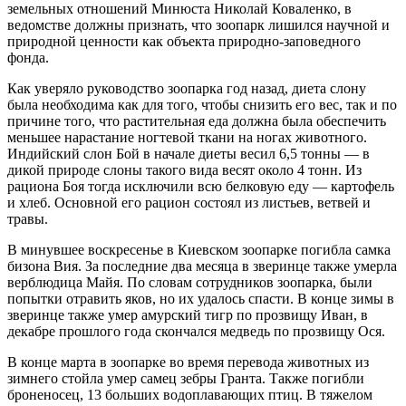
земельных отношений Минюста Николай Коваленко, в
ведомстве должны признать, что зоопарк лишился научной и
природной ценности как объекта природно-заповедного
фонда.
Как уверяло руководство зоопарка год назад, диета слону
была необходима как для того, чтобы снизить его вес, так и по
причине того, что растительная еда должна была обеспечить
меньшее нарастание ногтевой ткани на ногах животного.
Индийский слон Бой в начале диеты весил 6,5 тонны — в
дикой природе слоны такого вида весят около 4 тонн. Из
рациона Боя тогда исключили всю белковую еду — картофель
и хлеб. Основной его рацион состоял из листьев, ветвей и
травы.
В минувшее воскресенье в Киевском зоопарке погибла самка
бизона Вия. За последние два месяца в зверинце также умерла
верблюдица Майя. По словам сотрудников зоопарка, были
попытки отравить яков, но их удалось спасти. В конце зимы в
зверинце также умер амурский тигр по прозвищу Иван, в
декабре прошлого года скончался медведь по прозвищу Ося.
В конце марта в зоопарке во время перевода животных из
зимнего стойла умер самец зебры Гранта. Также погибли
броненосец, 13 больших водоплавающих птиц. В тяжелом