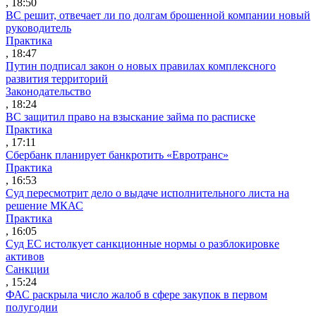
, 18:50
ВС решит, отвечает ли по долгам брошенной компании новый
руководитель
Практика
, 18:47
Путин подписал закон о новых правилах комплексного
развития территорий
Законодательство
, 18:24
ВС защитил право на взыскание займа по расписке
Практика
, 17:11
Сбербанк планирует банкротить «Евротранс»
Практика
, 16:53
Суд пересмотрит дело о выдаче исполнительного листа на
решение МКАС
Практика
, 16:05
Суд ЕС истолкует санкционные нормы о разблокировке
активов
Санкции
, 15:24
ФАС раскрыла число жалоб в сфере закупок в первом
полугодии