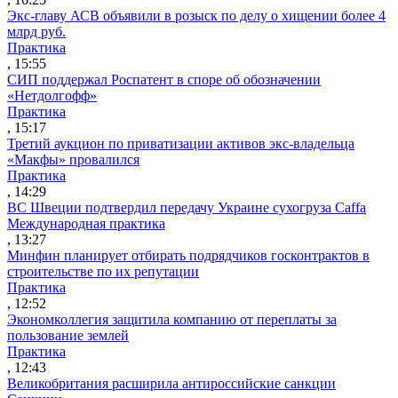
Экс-главу АСВ объявили в розыск по делу о хищении более 4
млрд руб.
Практика
, 15:55
СИП поддержал Роспатент в споре об обозначении
«Нетдолгофф»
Практика
, 15:17
Третий аукцион по приватизации активов экс-владельца
«Макфы» провалился
Практика
, 14:29
ВС Швеции подтвердил передачу Украине сухогруза Caffa
Международная практика
, 13:27
Минфин планирует отбирать подрядчиков госконтрактов в
строительстве по их репутации
Практика
, 12:52
Экономколлегия защитила компанию от переплаты за
пользование землей
Практика
, 12:43
Великобритания расширила антироссийские санкции