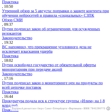
Практика
, 10:50
Утренний обзор за 5 августа: поправки о защите контента при
обучении нейросетей и правила «социальных» СЗПК
Обзор СМИ
, 09:37
Путин подписал закон об ограничениях для осужденных
релокантов
Законодательство
, 19:32
ВС напомнил, что прекращение уголовного дела не
исключает взыскания ущерба
Практика
, 18:02
Путин освободил государство от обязательной оферты
миноритариям при передаче акций
Законодательство
, 17:16
Путин подписал закон о мониторинге цен на продукты по
всей цепочке поставок
Практика
, 16:44
Прокуратура подала иск к структуре группы «Илим» на 1,8
млрд руб.
Реклама
Адвокатское бюро Санкт-Петербурга «Вертикаль» ИНН 7841290773
Реклама
АО"Право.ру" ИНН: 7708095468
Практика