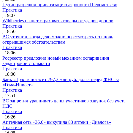
Путин разрешил приватизацию аэропорта Шереметьево
Практика
, 19:07
Wildberries начнет страховать товары от ударов дронов
Практика
, 18:56
ВС уточнил, когда дело можно пересмотреть по вновь
открывшимся обстоятельствам
Практика
, 18:06
Росреестр предложил новый механизм оспаривания
кадастровой стоимости
Практика
, 18:00
Банк «Траст» погасит 797,3 млн руб. долга перед ФНС за
«Гема-Инвест»
Практика
, 17:51
ВС запретил уравнивать цены участников закупок без учета
НДС
Практика
, 16:26
Аптечная сеть «36,6» выкупила 83 аптеки «Диалога»
Практика
, 16:25