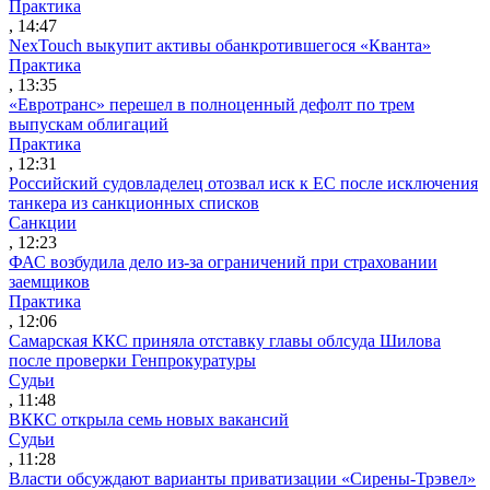
Практика
, 14:47
NexTouch выкупит активы обанкротившегося «Кванта»
Практика
, 13:35
«Евротранс» перешел в полноценный дефолт по трем
выпускам облигаций
Практика
, 12:31
Российский судовладелец отозвал иск к ЕС после исключения
танкера из санкционных списков
Санкции
, 12:23
ФАС возбудила дело из-за ограничений при страховании
заемщиков
Практика
, 12:06
Самарская ККС приняла отставку главы облсуда Шилова
после проверки Генпрокуратуры
Судьи
, 11:48
ВККС открыла семь новых вакансий
Судьи
, 11:28
Власти обсуждают варианты приватизации «Сирены-Трэвел»