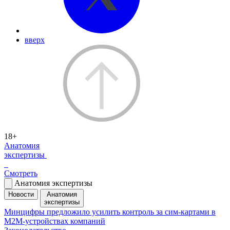
вверх
18+
Анатомия
экспертизы
Смотреть
Анатомия экспертизы
Новости
Анатомия
экспертизы
Минцифры предложило усилить контроль за сим-картами в
M2M-устройствах компаний