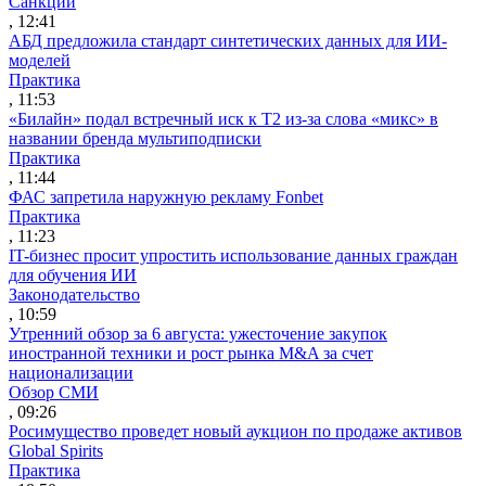
Санкции
, 12:41
АБД предложила стандарт синтетических данных для ИИ-
моделей
Практика
, 11:53
«Билайн» подал встречный иск к Т2 из-за слова «микс» в
названии бренда мультиподписки
Практика
, 11:44
ФАС запретила наружную рекламу Fonbet
Практика
, 11:23
IT-бизнес просит упростить использование данных граждан
для обучения ИИ
Законодательство
, 10:59
Утренний обзор за 6 августа: ужесточение закупок
иностранной техники и рост рынка M&A за счет
национализации
Обзор СМИ
, 09:26
Росимущество проведет новый аукцион по продаже активов
Global Spirits
Практика