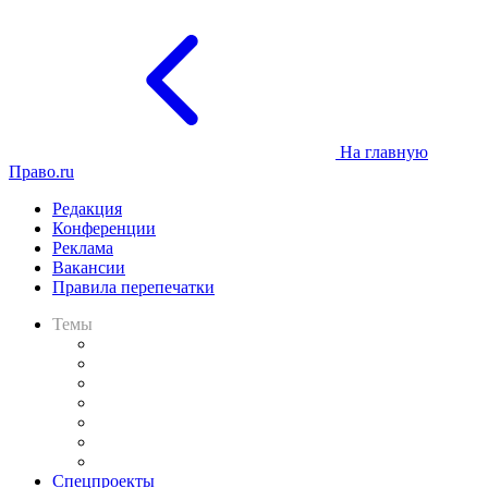
На главную
Право.ru
Редакция
Конференции
Реклама
Вакансии
Правила перепечатки
Темы
Практика
Законодательство
Процесс
Исследования
Рынок юридических услуг
Юридическое сообщество
Важнейшие правовые темы в прессе
Спецпроекты