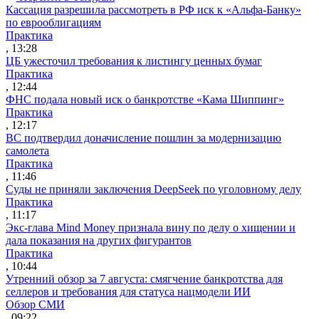
Кассация разрешила рассмотреть в РФ иск к «Альфа-Банку»
по еврооблигациям
Практика
, 13:28
ЦБ ужесточил требования к листингу ценных бумаг
Практика
, 12:44
ФНС подала новый иск о банкротстве «Кама Шиппинг»
Практика
, 12:17
ВС подтвердил доначисление пошлин за модернизацию
самолета
Практика
, 11:46
Суды не приняли заключения DeepSeek по уголовному делу
Практика
, 11:17
Экс-глава Mind Money признала вину по делу о хищении и
дала показания на других фигурантов
Практика
, 10:44
Утренний обзор за 7 августа: смягчение банкротства для
селлеров и требования для статуса нацмодели ИИ
Обзор СМИ
, 09:22