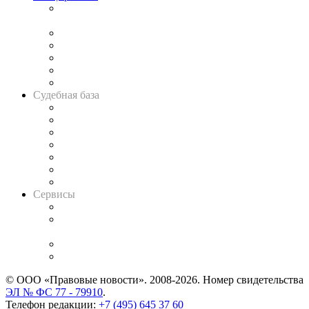
Подкаст «В здравом уме
и твёрдой памяти»
Legal Design
Банкротная панорама
Советы для литигаторов
Сговоры на торгах
Авто
Судебная база
Картотека арбитражных дел
Решения арбитражных судов
Календарь рассмотрения арбитражных дел
Досье судей
Информация о судах
RSS лента новостей
Вакансии для юристов
Сервисы
Справочно-правовая система
Casebook: мониторинг дел
и компаний
Caselook: поиск и анализ практики
CASE.ONE: управление юридической службой
© ООО «Правовые новости». 2008-2026.
Номер свидетельства
ЭЛ № ФС 77 - 79910
.
Телефон редакции:
+7 (495) 645 37 60