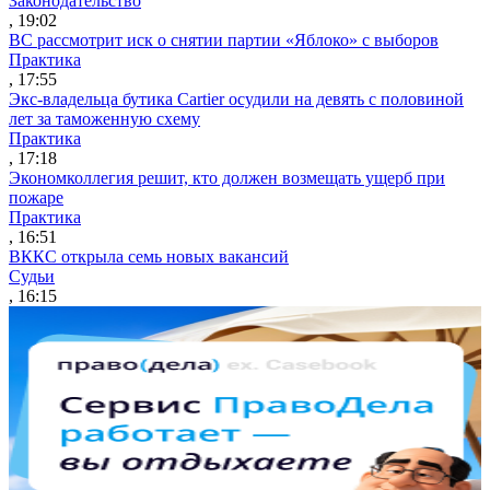
Законодательство
, 19:02
ВС рассмотрит иск о снятии партии «Яблоко» с выборов
Практика
, 17:55
Экс-владельца бутика Cartier осудили на девять с половиной
лет за таможенную схему
Практика
, 17:18
Экономколлегия решит, кто должен возмещать ущерб при
пожаре
Практика
, 16:51
ВККС открыла семь новых вакансий
Судьи
, 16:15