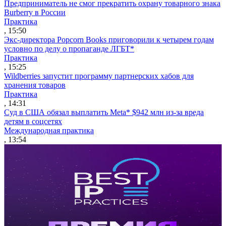
Предприниматель не смог прекратить охрану товарного знака
Burberry в России
Практика
, 15:50
Экс-директора Popcorn Books приговорили к четырем годам
условно по делу о пропаганде ЛГБТ*
Практика
, 15:25
Wildberries запустит программу партнерских хабов для
хранения товаров
Практика
, 14:31
Суд в США обязал выплатить Meta* $942 млн из-за вреда
детям в соцсетях
Международная практика
, 13:54