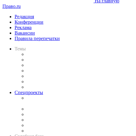
На главную
Право.ru
Редакция
Конференции
Реклама
Вакансии
Правила перепечатки
Темы
Практика
Законодательство
Процесс
Исследования
Рынок юридических услуг
Юридическое сообщество
Важнейшие правовые темы в прессе
Спецпроекты
Подкаст «В здравом уме
и твёрдой памяти»
Legal Design
Банкротная панорама
Советы для литигаторов
Сговоры на торгах
Авто