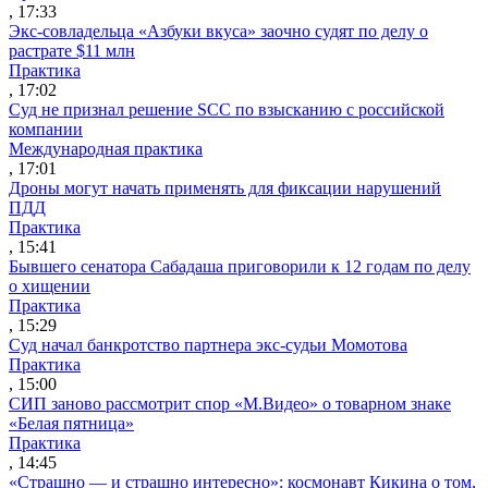
, 17:33
Экс-совладельца «Азбуки вкуса» заочно судят по делу о
растрате $11 млн
Практика
, 17:02
Суд не признал решение SCC по взысканию с российской
компании
Международная практика
, 17:01
Дроны могут начать применять для фиксации нарушений
ПДД
Практика
, 15:41
Бывшего сенатора Сабадаша приговорили к 12 годам по делу
о хищении
Практика
, 15:29
Суд начал банкротство партнера экс-судьи Момотова
Практика
, 15:00
СИП заново рассмотрит спор «М.Видео» о товарном знаке
«Белая пятница»
Практика
, 14:45
«Страшно — и страшно интересно»: космонавт Кикина о том,