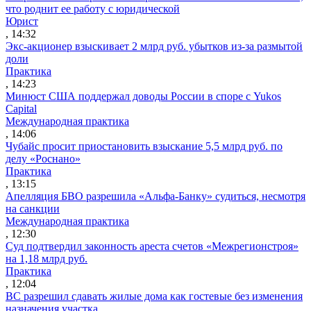
что роднит ее работу с юридической
Юрист
, 14:32
Экс-акционер взыскивает 2 млрд руб. убытков из-за размытой
доли
Практика
, 14:23
Минюст США поддержал доводы России в споре с Yukos
Capital
Международная практика
, 14:06
Чубайс просит приостановить взыскание 5,5 млрд руб. по
делу «Роснано»
Практика
, 13:15
Апелляция БВО разрешила «Альфа-Банку» судиться, несмотря
на санкции
Международная практика
, 12:30
Суд подтвердил законность ареста счетов «Межрегионстроя»
на 1,18 млрд руб.
Практика
, 12:04
ВС разрешил сдавать жилые дома как гостевые без изменения
назначения участка