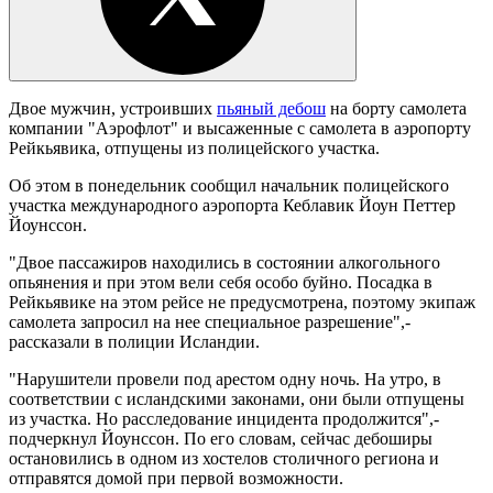
Двое мужчин, устроивших
пьяный дебош
на борту самолета
компании "Аэрофлот" и высаженные с самолета в аэропорту
Рейкьявика, отпущены из полицейского участка.
Об этом в понедельник сообщил начальник полицейского
участка международного аэропорта Кеблавик Йоун Петтер
Йоунссон.
"Двое пассажиров находились в состоянии алкогольного
опьянения и при этом вели себя особо буйно. Посадка в
Рейкьявике на этом рейсе не предусмотрена, поэтому экипаж
самолета запросил на нее специальное разрешение",-
рассказали в полиции Исландии.
"Нарушители провели под арестом одну ночь. На утро, в
соответствии с исландскими законами, они были отпущены
из участка. Но расследование инцидента продолжится",-
подчеркнул Йоунссон. По его словам, сейчас дебоширы
остановились в одном из хостелов столичного региона и
отправятся домой при первой возможности.