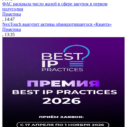
ФАС раскрыла число жалоб в сфере закупок в первом
полугодии
Практика
, 14:47
NexTouch выкупит активы обанкротившегося «Кванта»
Практика
, 13:35