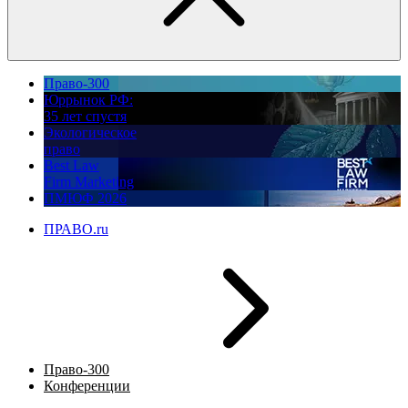
Право-300
Юррынок РФ:
35 лет спустя
Экологическое
право
Best Law
Firm Marketing
ПМЮФ 2026
ПРАВО.ru
Право-300
Конференции