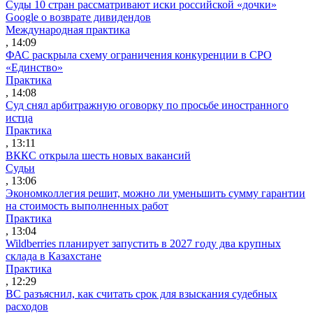
Суды 10 стран рассматривают иски российской «дочки»
Google о возврате дивидендов
Международная практика
, 14:09
ФАС раскрыла схему ограничения конкуренции в СРО
«Единство»
Практика
, 14:08
Суд снял арбитражную оговорку по просьбе иностранного
истца
Практика
, 13:11
ВККС открыла шесть новых вакансий
Судьи
, 13:06
Экономколлегия решит, можно ли уменьшить сумму гарантии
на стоимость выполненных работ
Практика
, 13:04
Wildberries планирует запустить в 2027 году два крупных
склада в Казахстане
Практика
, 12:29
ВС разъяснил, как считать срок для взыскания судебных
расходов