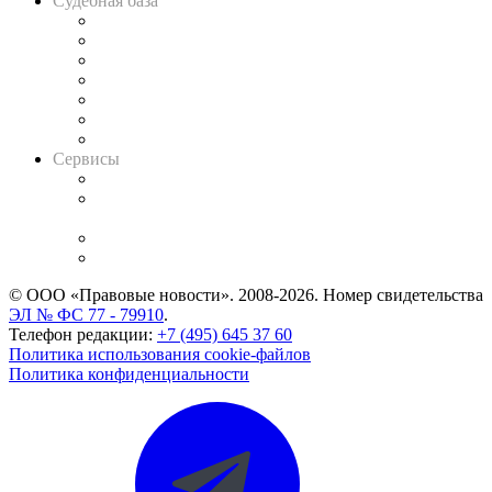
Судебная база
Картотека арбитражных дел
Решения арбитражных судов
Календарь рассмотрения арбитражных дел
Досье судей
Информация о судах
RSS лента новостей
Вакансии для юристов
Сервисы
Справочно-правовая система
Casebook: мониторинг дел
и компаний
Caselook: поиск и анализ практики
CASE.ONE: управление юридической службой
© ООО «Правовые новости». 2008-2026.
Номер свидетельства
ЭЛ № ФС 77 - 79910
.
Телефон редакции:
+7 (495) 645 37 60
Политика использования cookie-файлов
Политика конфиденциальности