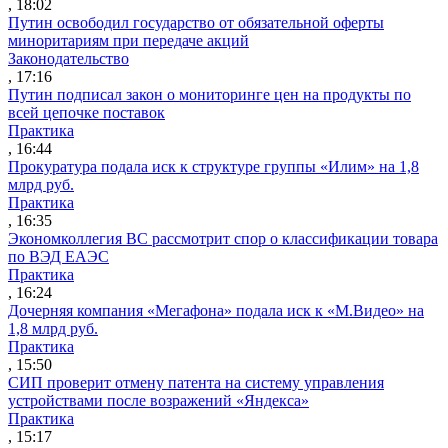
, 18:02
Путин освободил государство от обязательной оферты
миноритариям при передаче акций
Законодательство
, 17:16
Путин подписал закон о мониторинге цен на продукты по
всей цепочке поставок
Практика
, 16:44
Прокуратура подала иск к структуре группы «Илим» на 1,8
млрд руб.
Практика
, 16:35
Экономколлегия ВС рассмотрит спор о классификации товара
по ВЭД ЕАЭС
Практика
, 16:24
Дочерняя компания «Мегафона» подала иск к «М.Видео» на
1,8 млрд руб.
Практика
, 15:50
СИП проверит отмену патента на систему управления
устройствами после возражений «Яндекса»
Практика
, 15:17