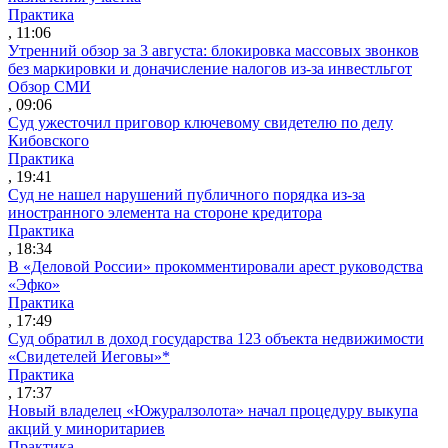
Практика
, 11:06
Утренний обзор за 3 августа: блокировка массовых звонков
без маркировки и доначисление налогов из-за инвестльгот
Обзор СМИ
, 09:06
Суд ужесточил приговор ключевому свидетелю по делу
Кибовского
Практика
, 19:41
Суд не нашел нарушений публичного порядка из-за
иностранного элемента на стороне кредитора
Практика
, 18:34
В «Деловой России» прокомментировали арест руководства
«Эфко»
Практика
, 17:49
Суд обратил в доход государства 123 объекта недвижимости
«Свидетелей Иеговы»*
Практика
, 17:37
Новый владелец «Южуралзолота» начал процедуру выкупа
акций у миноритариев
Практика