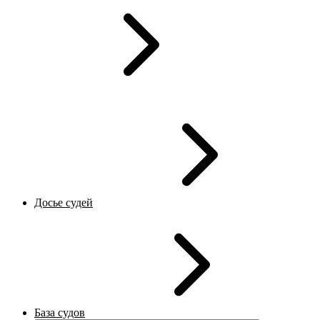
Досье судей
База судов