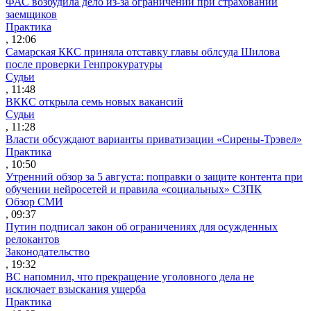
ФАС возбудила дело из-за ограничений при страховании
заемщиков
Практика
, 12:06
Самарская ККС приняла отставку главы облсуда Шилова
после проверки Генпрокуратуры
Судьи
, 11:48
ВККС открыла семь новых вакансий
Судьи
, 11:28
Власти обсуждают варианты приватизации «Сирены-Трэвел»
Практика
, 10:50
Утренний обзор за 5 августа: поправки о защите контента при
обучении нейросетей и правила «социальных» СЗПК
Обзор СМИ
, 09:37
Путин подписал закон об ограничениях для осужденных
релокантов
Законодательство
, 19:32
ВС напомнил, что прекращение уголовного дела не
исключает взыскания ущерба
Практика