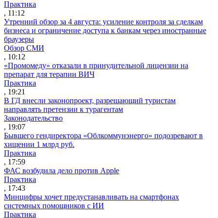
Практика
, 11:12
Утренний обзор за 4 августа: усиление контроля за сделкам
бизнеса и ограничение доступа к банкам через иностранные
браузеры
Обзор СМИ
, 10:12
«Промомеду» отказали в принудительной лицензии на
препарат для терапии ВИЧ
Практика
, 19:21
В ГД внесли законопроект, разрешающий туристам
направлять претензии к турагентам
Законодательство
, 19:07
Бывшего гендиректора «Облкоммунэнерго» подозревают в
хищении 1 млрд руб.
Практика
, 17:59
ФАС возбудила дело против Apple
Практика
, 17:43
Минцифры хочет предустанавливать на смартфонах
системных помощников с ИИ
Практика