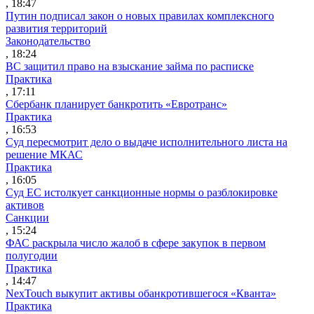
, 18:47
Путин подписал закон о новых правилах комплексного
развития территорий
Законодательство
, 18:24
ВС защитил право на взыскание займа по расписке
Практика
, 17:11
Сбербанк планирует банкротить «Евротранс»
Практика
, 16:53
Суд пересмотрит дело о выдаче исполнительного листа на
решение МКАС
Практика
, 16:05
Суд ЕС истолкует санкционные нормы о разблокировке
активов
Санкции
, 15:24
ФАС раскрыла число жалоб в сфере закупок в первом
полугодии
Практика
, 14:47
NexTouch выкупит активы обанкротившегося «Кванта»
Практика