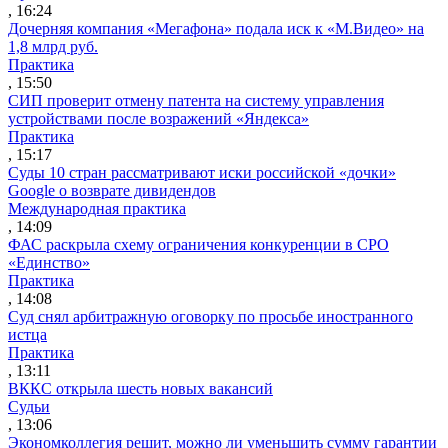
, 16:24
Дочерняя компания «Мегафона» подала иск к «М.Видео» на
1,8 млрд руб.
Практика
, 15:50
СИП проверит отмену патента на систему управления
устройствами после возражений «Яндекса»
Практика
, 15:17
Суды 10 стран рассматривают иски российской «дочки»
Google о возврате дивидендов
Международная практика
, 14:09
ФАС раскрыла схему ограничения конкуренции в СРО
«Единство»
Практика
, 14:08
Суд снял арбитражную оговорку по просьбе иностранного
истца
Практика
, 13:11
ВККС открыла шесть новых вакансий
Судьи
, 13:06
Экономколлегия решит, можно ли уменьшить сумму гарантии