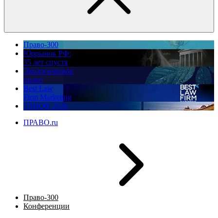
Право-300
Юррынок РФ:
35 лет спустя
Экологическое
право
Best Law
Firm Marketing
ПМЮФ 2026
ПРАВО.ru
Право-300
Конференции