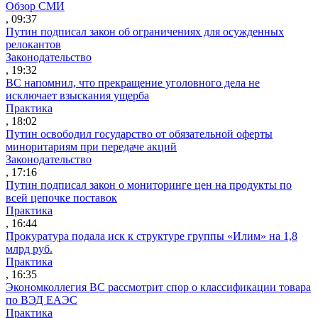
Обзор СМИ
, 09:37
Путин подписал закон об ограничениях для осужденных
релокантов
Законодательство
, 19:32
ВС напомнил, что прекращение уголовного дела не
исключает взыскания ущерба
Практика
, 18:02
Путин освободил государство от обязательной оферты
миноритариям при передаче акций
Законодательство
, 17:16
Путин подписал закон о мониторинге цен на продукты по
всей цепочке поставок
Практика
, 16:44
Прокуратура подала иск к структуре группы «Илим» на 1,8
млрд руб.
Практика
, 16:35
Экономколлегия ВС рассмотрит спор о классификации товара
по ВЭД ЕАЭС
Практика