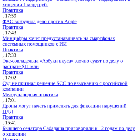
хищении 1 млрд руб.
Практика
, 17:59
ФАС возбудила дело против Apple
Практика
, 17:43
Минцифры хочет предустанавливать на смартфонах
системных помощников с ИИ
Практика
, 17:33
Экс-совладельца «Азбуки вкуса» заочно судят по делу о
растрате $11 млн
Практика
, 17:02
Суд не признал решение SCC по взысканию с российской
компании
Международная практика
, 17:01
Дроны могут начать применять для фиксации нарушений
ПДД
Практика
, 15:41
Бывшего сенатора Сабадаша приговорили к 12 годам по делу
о хищении
Практика