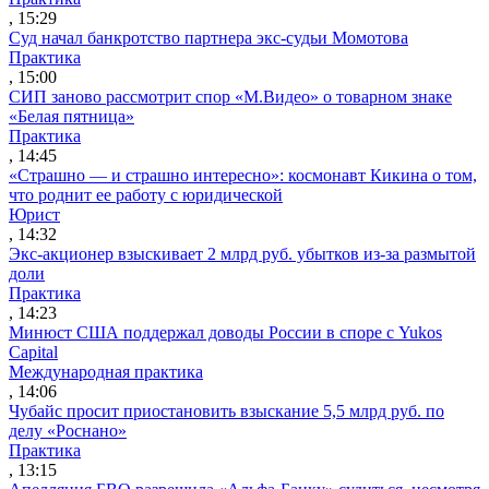
, 15:29
Суд начал банкротство партнера экс-судьи Момотова
Практика
, 15:00
СИП заново рассмотрит спор «М.Видео» о товарном знаке
«Белая пятница»
Практика
, 14:45
«Страшно — и страшно интересно»: космонавт Кикина о том,
что роднит ее работу с юридической
Юрист
, 14:32
Экс-акционер взыскивает 2 млрд руб. убытков из-за размытой
доли
Практика
, 14:23
Минюст США поддержал доводы России в споре с Yukos
Capital
Международная практика
, 14:06
Чубайс просит приостановить взыскание 5,5 млрд руб. по
делу «Роснано»
Практика
, 13:15