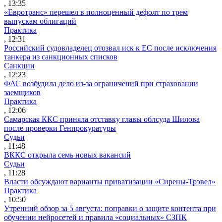
, 13:35
«Евротранс» перешел в полноценный дефолт по трем
выпускам облигаций
Практика
, 12:31
Российский судовладелец отозвал иск к ЕС после исключения
танкера из санкционных списков
Санкции
, 12:23
ФАС возбудила дело из-за ограничений при страховании
заемщиков
Практика
, 12:06
Самарская ККС приняла отставку главы облсуда Шилова
после проверки Генпрокуратуры
Судьи
, 11:48
ВККС открыла семь новых вакансий
Судьи
, 11:28
Власти обсуждают варианты приватизации «Сирены-Трэвел»
Практика
, 10:50
Утренний обзор за 5 августа: поправки о защите контента при
обучении нейросетей и правила «социальных» СЗПК