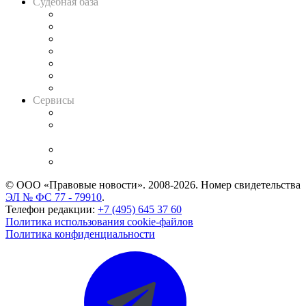
Судебная база
Картотека арбитражных дел
Решения арбитражных судов
Календарь рассмотрения арбитражных дел
Досье судей
Информация о судах
RSS лента новостей
Вакансии для юристов
Сервисы
Справочно-правовая система
Casebook: мониторинг дел
и компаний
Caselook: поиск и анализ практики
CASE.ONE: управление юридической службой
© ООО «Правовые новости». 2008-2026.
Номер свидетельства
ЭЛ № ФС 77 - 79910
.
Телефон редакции:
+7 (495) 645 37 60
Политика использования cookie-файлов
Политика конфиденциальности