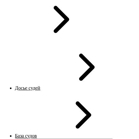
Досье судей
База судов