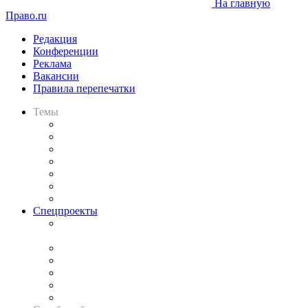
На главную
Право.ru
Редакция
Конференции
Реклама
Вакансии
Правила перепечатки
Темы
Практика
Законодательство
Процесс
Исследования
Рынок юридических услуг
Юридическое сообщество
Важнейшие правовые темы в прессе
Спецпроекты
Подкаст «В здравом уме
и твёрдой памяти»
Legal Design
Банкротная панорама
Советы для литигаторов
Сговоры на торгах
Авто