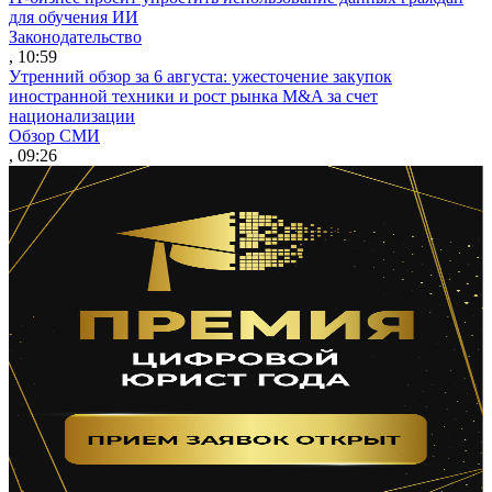
для обучения ИИ
Законодательство
, 10:59
Утренний обзор за 6 августа: ужесточение закупок
иностранной техники и рост рынка M&A за счет
национализации
Обзор СМИ
, 09:26