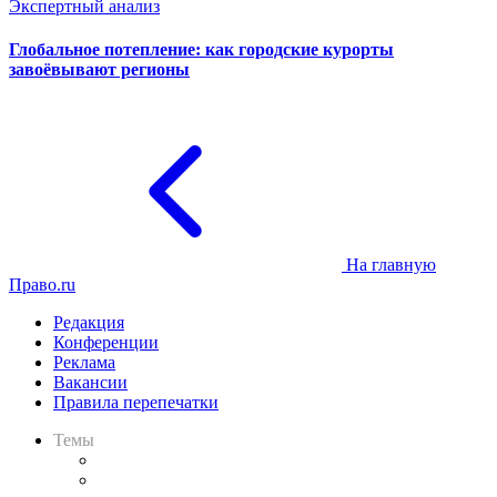
Экспертный анализ
Глобальное потепление: как городские курорты
завоёвывают регионы
На главную
Право.ru
Редакция
Конференции
Реклама
Вакансии
Правила перепечатки
Темы
Практика
Законодательство