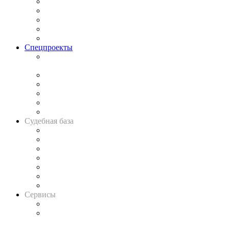
Процесс
Исследования
Рынок юридических услуг
Юридическое сообщество
Важнейшие правовые темы в прессе
Спецпроекты
Подкаст «В здравом уме
и твёрдой памяти»
Legal Design
Банкротная панорама
Советы для литигаторов
Сговоры на торгах
Авто
Судебная база
Картотека арбитражных дел
Решения арбитражных судов
Календарь рассмотрения арбитражных дел
Досье судей
Информация о судах
RSS лента новостей
Вакансии для юристов
Сервисы
Справочно-правовая система
Casebook: мониторинг дел
и компаний