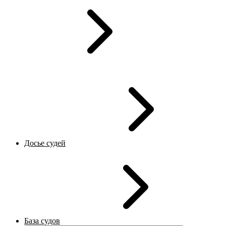
Досье судей
База судов