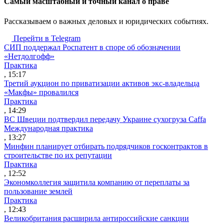
Cамый масштабный и точный канал о праве
Рассказываем о важных деловых и юридических событиях.
Перейти в Telegram
СИП поддержал Роспатент в споре об обозначении
«Нетдолгофф»
Практика
, 15:17
Третий аукцион по приватизации активов экс-владельца
«Макфы» провалился
Практика
, 14:29
ВС Швеции подтвердил передачу Украине сухогруза Caffa
Международная практика
, 13:27
Минфин планирует отбирать подрядчиков госконтрактов в
строительстве по их репутации
Практика
, 12:52
Экономколлегия защитила компанию от переплаты за
пользование землей
Практика
, 12:43
Великобритания расширила антироссийские санкции