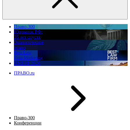
Право-300
Юррынок РФ:
35 лет спустя
Экологическое
право
Best Law
Firm Marketing
ПМЮФ 2026
ПРАВО.ru
Право-300
Конференции