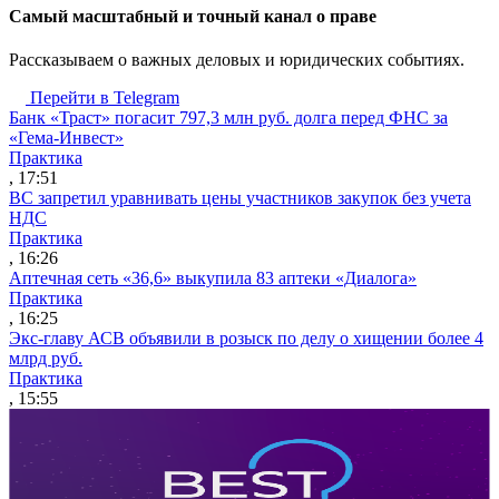
Cамый масштабный и точный канал о праве
Рассказываем о важных деловых и юридических событиях.
Перейти в Telegram
Банк «Траст» погасит 797,3 млн руб. долга перед ФНС за
«Гема-Инвест»
Практика
, 17:51
ВС запретил уравнивать цены участников закупок без учета
НДС
Практика
, 16:26
Аптечная сеть «36,6» выкупила 83 аптеки «Диалога»
Практика
, 16:25
Экс-главу АСВ объявили в розыск по делу о хищении более 4
млрд руб.
Практика
, 15:55