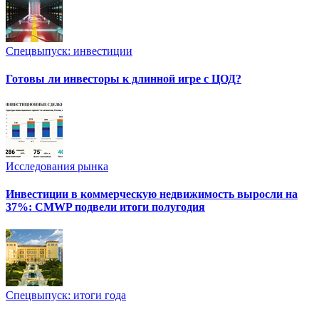
Спецвыпуск: инвестиции
Готовы ли инвесторы к длинной игре с ЦОД?
Исследования рынка
Инвестиции в коммерческую недвижимость выросли на
37%: CMWP подвели итоги полугодия
Спецвыпуск: итоги года