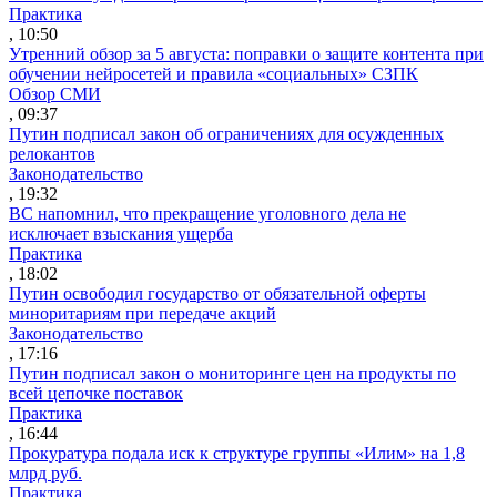
Практика
, 10:50
Утренний обзор за 5 августа: поправки о защите контента при
обучении нейросетей и правила «социальных» СЗПК
Обзор СМИ
, 09:37
Путин подписал закон об ограничениях для осужденных
релокантов
Законодательство
, 19:32
ВС напомнил, что прекращение уголовного дела не
исключает взыскания ущерба
Практика
, 18:02
Путин освободил государство от обязательной оферты
миноритариям при передаче акций
Законодательство
, 17:16
Путин подписал закон о мониторинге цен на продукты по
всей цепочке поставок
Практика
, 16:44
Прокуратура подала иск к структуре группы «Илим» на 1,8
млрд руб.
Практика