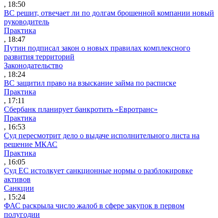
, 18:50
ВС решит, отвечает ли по долгам брошенной компании новый
руководитель
Практика
, 18:47
Путин подписал закон о новых правилах комплексного
развития территорий
Законодательство
, 18:24
ВС защитил право на взыскание займа по расписке
Практика
, 17:11
Сбербанк планирует банкротить «Евротранс»
Практика
, 16:53
Суд пересмотрит дело о выдаче исполнительного листа на
решение МКАС
Практика
, 16:05
Суд ЕС истолкует санкционные нормы о разблокировке
активов
Санкции
, 15:24
ФАС раскрыла число жалоб в сфере закупок в первом
полугодии