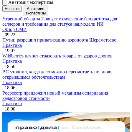
Анатомия экспертизы
Новости
Анатомия
экспертизы
Утренний обзор за 7 августа: смягчение банкротства для
селлеров и требования для статуса нацмодели ИИ
Обзор СМИ
, 09:22
Путин разрешил приватизацию аэропорта Шереметьево
Практика
, 19:07
Wildberries начнет страховать товары от ударов дронов
Практика
, 18:56
ВС уточнил, когда дело можно пересмотреть по вновь
открывшимся обстоятельствам
Практика
, 18:06
Росреестр предложил новый механизм оспаривания
кадастровой стоимости
Практика
, 18:00