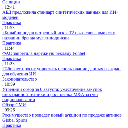
Санкции
, 12:41
АБД предложила стандарт синтетических данных для ИИ-
моделей
Практика
, 11:53
«Билайн» подал встречный иск к Т2 из-за слова «микс» в
названии бренда мультиподписки
Практика
, 11:44
ФАС запретила наружную рекламу Fonbet
Практика
, 11:23
IT-бизнес просит упростить использование данных граждан
для обучения ИИ
Законодательство
, 10:59
Утренний обзор за 6 августа: ужесточение закупок
иностранной техники и рост рынка M&A за счет
национализации
Обзор СМИ
, 09:26
Росимущество проведет новый аукцион по продаже активов
Global Spirits
Практика