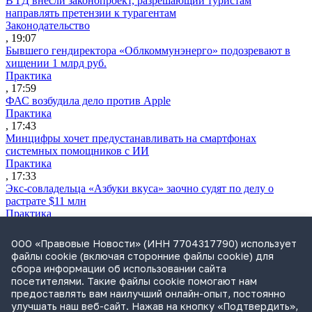
В ГД внесли законопроект, разрешающий туристам
направлять претензии к турагентам
Законодательство
, 19:07
Бывшего гендиректора «Облкоммунэнерго» подозревают в
хищении 1 млрд руб.
Практика
, 17:59
ФАС возбудила дело против Apple
Практика
, 17:43
Минцифры хочет предустанавливать на смартфонах
системных помощников с ИИ
Практика
, 17:33
Экс-совладельца «Азбуки вкуса» заочно судят по делу о
растрате $11 млн
Практика
, 17:02
Суд не признал решение SCC по взысканию с российской
ООО «Правовые Новости» (ИНН 7704317790) использует
компании
файлы cookie (включая сторонние файлы cookie) для
Международная практика
сбора информации об использовании сайта
, 17:01
посетителями. Такие файлы cookie помогают нам
Дроны могут начать применять для фиксации нарушений
предоставлять вам наилучший онлайн-опыт, постоянно
ПДД
улучшать наш веб-сайт. Нажав на кнопку «Подтвердить»,