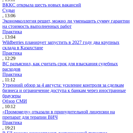
ВККС открыла шесть новых вакансий
Судьи
, 13:06
Экономколлегия решит, можно ли уменьшить сумму гарантии
на стоимость выполненных работ
Практика
, 13:04
Wildberries планирует запустить в 2027 году два крупных
склада в Казахстане
Практика
, 12:29
ВС разъяснил, как считать срок для взыскания судебных
расходов
Практика
, 11:12
Утренний обзор за 4 августа: усиление контроля за сделкам
бизнеса и ограничение доступа к банкам через иностранные
браузеры
Обзор СМИ
, 10:12
«Промомеду» отказали в принудительной лицензии на
препарат для терапии ВИЧ
Практика
, 19:21