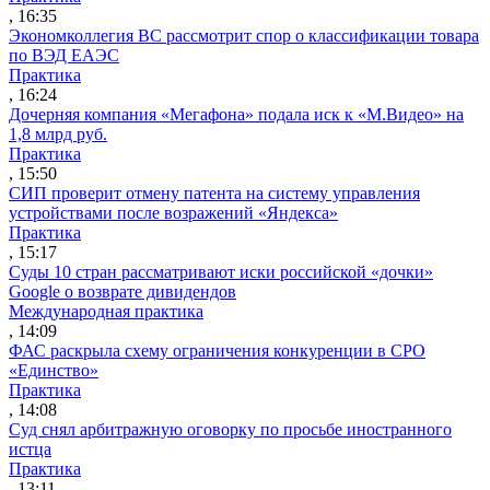
, 16:35
Экономколлегия ВС рассмотрит спор о классификации товара
по ВЭД ЕАЭС
Практика
, 16:24
Дочерняя компания «Мегафона» подала иск к «М.Видео» на
1,8 млрд руб.
Практика
, 15:50
СИП проверит отмену патента на систему управления
устройствами после возражений «Яндекса»
Практика
, 15:17
Суды 10 стран рассматривают иски российской «дочки»
Google о возврате дивидендов
Международная практика
, 14:09
ФАС раскрыла схему ограничения конкуренции в СРО
«Единство»
Практика
, 14:08
Суд снял арбитражную оговорку по просьбе иностранного
истца
Практика
, 13:11