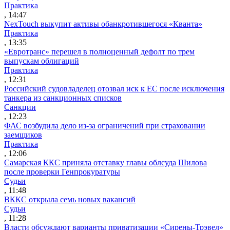
Практика
, 14:47
NexTouch выкупит активы обанкротившегося «Кванта»
Практика
, 13:35
«Евротранс» перешел в полноценный дефолт по трем
выпускам облигаций
Практика
, 12:31
Российский судовладелец отозвал иск к ЕС после исключения
танкера из санкционных списков
Санкции
, 12:23
ФАС возбудила дело из-за ограничений при страховании
заемщиков
Практика
, 12:06
Самарская ККС приняла отставку главы облсуда Шилова
после проверки Генпрокуратуры
Судьи
, 11:48
ВККС открыла семь новых вакансий
Судьи
, 11:28
Власти обсуждают варианты приватизации «Сирены-Трэвел»