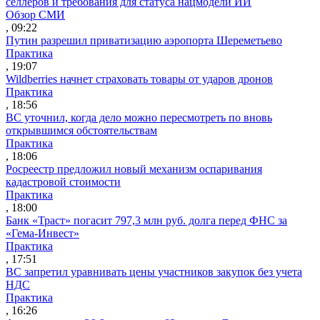
селлеров и требования для статуса нацмодели ИИ
Обзор СМИ
, 09:22
Путин разрешил приватизацию аэропорта Шереметьево
Практика
, 19:07
Wildberries начнет страховать товары от ударов дронов
Практика
, 18:56
ВС уточнил, когда дело можно пересмотреть по вновь
открывшимся обстоятельствам
Практика
, 18:06
Росреестр предложил новый механизм оспаривания
кадастровой стоимости
Практика
, 18:00
Банк «Траст» погасит 797,3 млн руб. долга перед ФНС за
«Гема-Инвест»
Практика
, 17:51
ВС запретил уравнивать цены участников закупок без учета
НДС
Практика
, 16:26