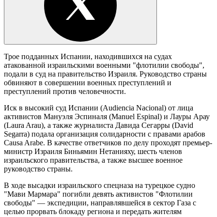
Трое подданных Испании, находившихся на судах
атакованной израильскими военными "флотилии свободы",
подали в суд на правительство Израиля. Руководство страны
обвиняют в совершении военных преступлений и
преступлений против человечности.
Иск в высокий суд Испании (Audiencia Nacional) от лица
активистов Мануэля Эспиналя (Manuel Espinal) и Лауры Арау
(Laura Arau), а также журналиста Давида Сегарры (David
Segarra) подала организация солидарности с правами арабов
Causa Arabe. В качестве ответчиков по делу проходят премьер-
министр Израиля Биньямин Нетанияху, шесть членов
израильского правительства, а также высшее военное
руководство страны.
В ходе высадки израильского спецназа на турецкое судно
"Мави Мармара" погибли девять активистов "Флотилии
свободы" — экспедиции, направлявшейся в сектор Газа с
целью прорвать блокаду региона и передать жителям