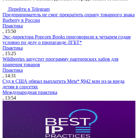
Перейти в Telegram
Предприниматель не смог прекратить охрану товарного знака
Burberry в России
Практика
, 15:50
Экс-директора Popcorn Books приговорили к четырем годам
условно по делу о пропаганде ЛГБТ*
Практика
, 15:25
Wildberries запустит программу партнерских хабов для
хранения товаров
Практика
, 14:31
Суд в США обязал выплатить Meta* $942 млн из-за вреда
детям в соцсетях
Международная практика
, 13:54