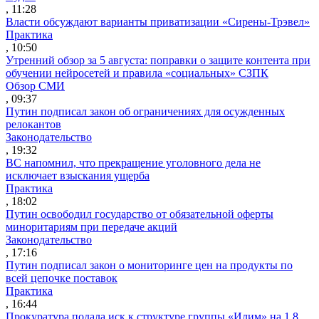
, 11:28
Власти обсуждают варианты приватизации «Сирены-Трэвел»
Практика
, 10:50
Утренний обзор за 5 августа: поправки о защите контента при
обучении нейросетей и правила «социальных» СЗПК
Обзор СМИ
, 09:37
Путин подписал закон об ограничениях для осужденных
релокантов
Законодательство
, 19:32
ВС напомнил, что прекращение уголовного дела не
исключает взыскания ущерба
Практика
, 18:02
Путин освободил государство от обязательной оферты
миноритариям при передаче акций
Законодательство
, 17:16
Путин подписал закон о мониторинге цен на продукты по
всей цепочке поставок
Практика
, 16:44
Прокуратура подала иск к структуре группы «Илим» на 1,8