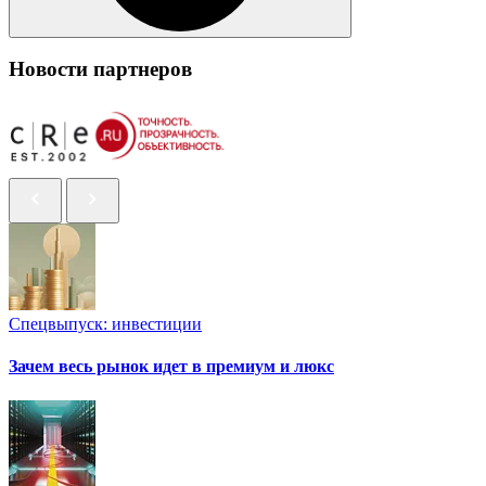
Новости партнеров
Спецвыпуск: инвестиции
Зачем весь рынок идет в премиум и люкс