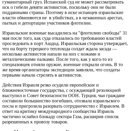
гуманитарный груз. Испанский суд не может рассматривать
иск о гибели девяти активистов, поскольку они не были
подданными страны. Поэтому в иске испанцев израильские
власти обвиняются не в убийствах, а в незаконных арестах,
пытках и депортации участников флотилии.
Израильские военные высадились на "флотилию свободы" 31
мая после того, как суда отказались по требованию властей
проследовать в порт Ашдод. Израильская сторона утверждает,
что на борту турецкого теплохода солдат ждала засада —
несколько активистов напали на них с ножами и
металлическими палками. После того, как у кого-то из
спецназовцев отняли оружие, военные открыли огонь. В то
же время организаторы экспедиции заявляли, что солдаты
первыми начали стрелять в активистов.
Действия Израиля резко осудили европейские и
ближневосточные государства, с осуждающей резолюцией
выступил и Совет безопасности ООН. Турция, чьи граждане
составили большинство погибших, отозвала израильского
посла и пригрозила разорвать сотрудничество с Израилем. В
ответ на критику международного сообщества Израиль
частично ослабил блокаду сектора Газа, расширив список
разрешенных к провозу товаров.