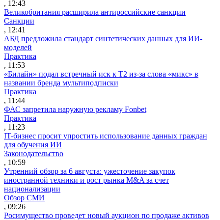
, 12:43
Великобритания расширила антироссийские санкции
Санкции
, 12:41
АБД предложила стандарт синтетических данных для ИИ-
моделей
Практика
, 11:53
«Билайн» подал встречный иск к Т2 из-за слова «микс» в
названии бренда мультиподписки
Практика
, 11:44
ФАС запретила наружную рекламу Fonbet
Практика
, 11:23
IT-бизнес просит упростить использование данных граждан
для обучения ИИ
Законодательство
, 10:59
Утренний обзор за 6 августа: ужесточение закупок
иностранной техники и рост рынка M&A за счет
национализации
Обзор СМИ
, 09:26
Росимущество проведет новый аукцион по продаже активов