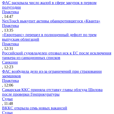
ФАС раскрыла число жалоб в сфере закупок в первом
полугодии
Практика
, 14:47
NexTouch выкупит активы обанкротившегося «Кванта»
Практика
, 13:35
«Евротранс» перешел в полноценный дефолт по трем
выпускам облигаций
Практика
, 12:31
Российский судовладелец отозвал иск к ЕС после исключения
танкера из санкционных списков
Санкции
, 12:23
ФАС возбудила дело из-за ограничений при страховании
заемщиков
Практика
, 12:06
Самарская ККС приняла отставку главы облсуда Шилова
после проверки Генпрокуратуры
Судьи
, 11:48
ВККС открыла семь новых вакансий
Судьи