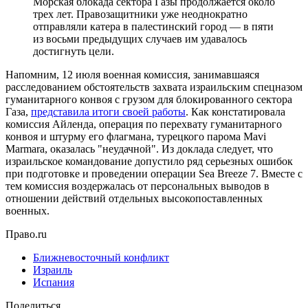
Морская блокада сектора Газы продолжается около
трех лет. Правозащитники уже неоднократно
отправляли катера в палестинский город — в пяти
из восьми предыдущих случаев им удавалось
достигнуть цели.
Напомним, 12 июля военная комиссия, занимавшаяся
расследованием обстоятельств захвата израильским спецназом
гуманитарного конвоя с грузом для блокированного сектора
Газа,
представила итоги своей работы
. Как констатировала
комиссия Айленда, операция по перехвату гуманитарного
конвоя и штурму его флагмана, турецкого парома Mavi
Marmara, оказалась "неудачной". Из доклада следует, что
израильское командование допустило ряд серьезных ошибок
при подготовке и проведении операции Sea Breeze 7. Вместе с
тем комиссия воздержалась от персональных выводов в
отношении действий отдельных высокопоставленных
военных.
Право.ru
Ближневосточный конфликт
Израиль
Испания
Поделиться