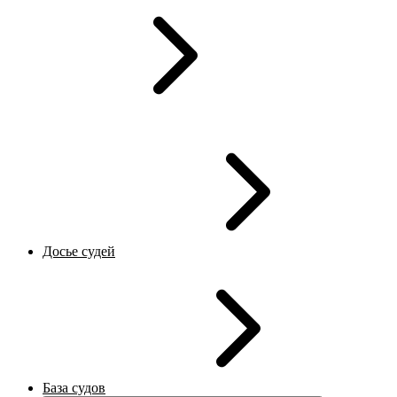
Досье судей
База судов