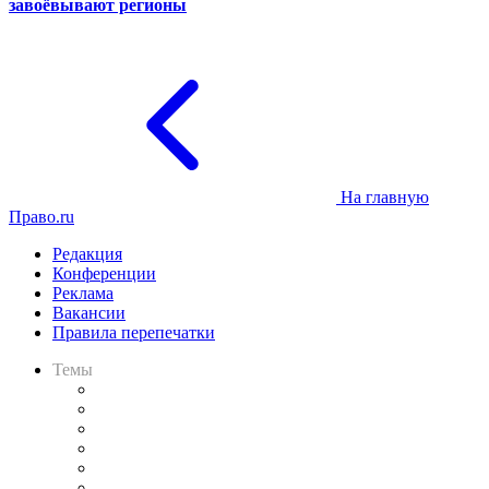
завоёвывают регионы
На главную
Право.ru
Редакция
Конференции
Реклама
Вакансии
Правила перепечатки
Темы
Практика
Законодательство
Процесс
Исследования
Рынок юридических услуг
Юридическое сообщество