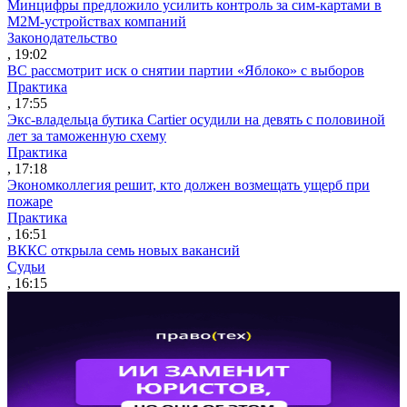
Минцифры предложило усилить контроль за сим-картами в
M2M-устройствах компаний
Законодательство
, 19:02
ВС рассмотрит иск о снятии партии «Яблоко» с выборов
Практика
, 17:55
Экс-владельца бутика Cartier осудили на девять с половиной
лет за таможенную схему
Практика
, 17:18
Экономколлегия решит, кто должен возмещать ущерб при
пожаре
Практика
, 16:51
ВККС открыла семь новых вакансий
Судьи
, 16:15