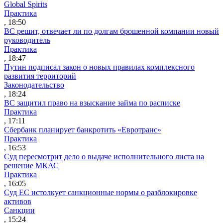
Global Spirits
Практика
, 18:50
ВС решит, отвечает ли по долгам брошенной компании новый
руководитель
Практика
, 18:47
Путин подписал закон о новых правилах комплексного
развития территорий
Законодательство
, 18:24
ВС защитил право на взыскание займа по расписке
Практика
, 17:11
Сбербанк планирует банкротить «Евротранс»
Практика
, 16:53
Суд пересмотрит дело о выдаче исполнительного листа на
решение МКАС
Практика
, 16:05
Суд ЕС истолкует санкционные нормы о разблокировке
активов
Санкции
, 15:24