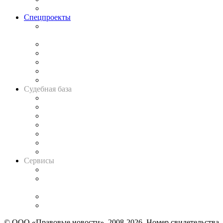
Важнейшие правовые темы в прессе
Спецпроекты
Подкаст «В здравом уме
и твёрдой памяти»
Legal Design
Банкротная панорама
Советы для литигаторов
Сговоры на торгах
Авто
Судебная база
Картотека арбитражных дел
Решения арбитражных судов
Календарь рассмотрения арбитражных дел
Досье судей
Информация о судах
RSS лента новостей
Вакансии для юристов
Сервисы
Справочно-правовая система
Casebook: мониторинг дел
и компаний
Caselook: поиск и анализ практики
CASE.ONE: управление юридической службой
© ООО «Правовые новости». 2008-2026.
Номер свидетельства