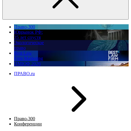
Право-300
Юррынок РФ:
35 лет спустя
Экологическое
право
Best Law
Firm Marketing
ПМЮФ 2026
ПРАВО.ru
Право-300
Конференции