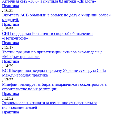
Аптечная сеть «36,6» выкупила 83 аптеки «Диалога»
Практика
, 16:25
Экс-главу АСВ объявили в розыск по делу о хищении более 4
млрд руб.
Практика
, 15:55
СИП поддержал Роспатент в споре об обозначении
«Нетдолгофф»
Практика
, 15:17
Третий аукцион по приватизации активов экс-владельца
«Макфы» провалился
Практика
, 14:29
ВС Швеции подтвердил передачу Украине сухогруза Caffa
Международная практика
, 13:27
Минфин планирует отбирать подрядчиков госконтрактов в
строительстве по их репутации
Практика
, 12:52
Экономколлегия защитила компанию от переплаты за
пользование землей
Практика