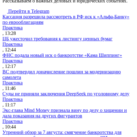
Рассказываем о важных деловых и юридических событиях.
Перейти в Telegram
Кассация разрешила рассмотреть в РФ иск к «Альфа-Банку»
по еврооблигациям
Практика
, 13:28
ЦБ ужесточил требования к листингу ценных бумаг
Практика
, 12:44
ФНС подала новый иск о банкротстве «Кама Шиппинг»
Практика
, 12:17
ВС подтвердил доначисление пошлин за модернизацию
самолета
Практика
, 11:46
Суды не приняли заключения DeepSeek по уголовному делу
Практика
, 11:17
Экс-глава Mind Money признала вину по делу о хищении и
дала показания на других фигурантов
Практика
, 10:44
Утренний обзор за 7 августа: смягчение банкротства для