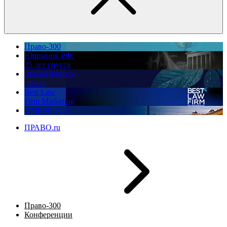
Право-300
Юррынок РФ:
35 лет спустя
Экологическое
право
Best Law
Firm Marketing
ПМЮФ 2026
ПРАВО.ru
Право-300
Конференции