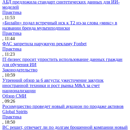
АБД предложила стандарт синтетических данных для ИИ-
моделей
Практика
, 11:53
«Билайн» подал встречный иск к Т2 из-за слова «микс» в
названии бренда мультиподписки
Практика
, 11:44
ФАС запретила наружную рекламу Fonbet
Практика
, 11:23
IT-бизнес просит упростить использование данных граждан
для обучения ИИ
Законодательство
, 10:59
Утренний обзор за 6 августа: ужесточение закупок
иностранной техники и рост рынка M&A за счет
национализации
Обзор СМИ
, 09:26
Росимущество проведет новый аукцион по продаже активов
Global Spirits
Практика
, 18:50
ВС решит, отвечает ли по долгам брошенной компании новый