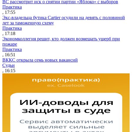
ВС рассмотрит иск о снятии партии «Яблоко» с выборов
Практика
, 17:55
Экс-владельца бутика Cartier осудили на девять с половиной
лет за таможенную схему
Практика
, 17:18
Экономколлегия решит, кто должен возмещать ущерб при
пожаре
Практика
, 16:51
ВККС открыла семь новых вакансий
Судьи
, 16:15