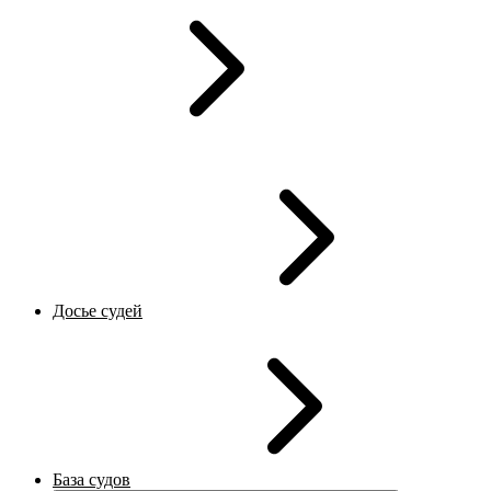
Досье судей
База судов