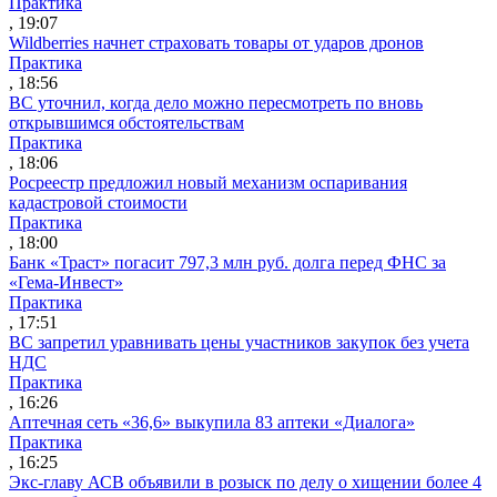
Практика
, 19:07
Wildberries начнет страховать товары от ударов дронов
Практика
, 18:56
ВС уточнил, когда дело можно пересмотреть по вновь
открывшимся обстоятельствам
Практика
, 18:06
Росреестр предложил новый механизм оспаривания
кадастровой стоимости
Практика
, 18:00
Банк «Траст» погасит 797,3 млн руб. долга перед ФНС за
«Гема-Инвест»
Практика
, 17:51
ВС запретил уравнивать цены участников закупок без учета
НДС
Практика
, 16:26
Аптечная сеть «36,6» выкупила 83 аптеки «Диалога»
Практика
, 16:25
Экс-главу АСВ объявили в розыск по делу о хищении более 4