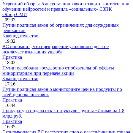
Утренний обзор за 5 августа: поправки о защите контента при
обучении нейросетей и правила «социальных» СЗПК
Обзор СМИ
, 09:37
Путин подписал закон об ограничениях для осужденных
релокантов
Законодательство
, 19:32
ВС напомнил, что прекращение уголовного дела не
исключает взыскания ущерба
Практика
, 18:02
Путин освободил государство от обязательной оферты
миноритариям при передаче акций
Законодательство
, 17:16
Путин подписал закон о мониторинге цен на продукты по
всей цепочке поставок
Практика
, 16:44
Прокуратура подала иск к структуре группы «Илим» на 1,8
млрд руб.
Практика
, 16:35
Экономколлегия ВС рассмотрит спор о классификации товара