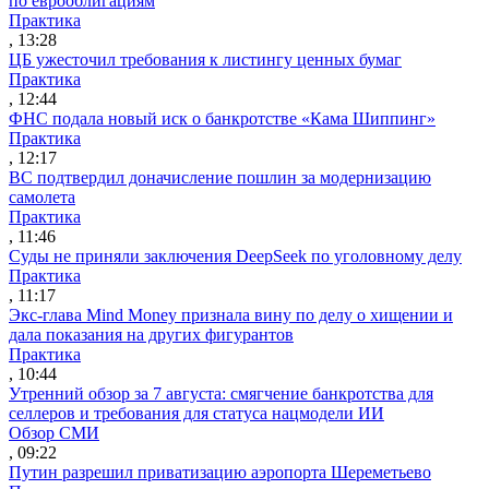
по еврооблигациям
Практика
, 13:28
ЦБ ужесточил требования к листингу ценных бумаг
Практика
, 12:44
ФНС подала новый иск о банкротстве «Кама Шиппинг»
Практика
, 12:17
ВС подтвердил доначисление пошлин за модернизацию
самолета
Практика
, 11:46
Суды не приняли заключения DeepSeek по уголовному делу
Практика
, 11:17
Экс-глава Mind Money признала вину по делу о хищении и
дала показания на других фигурантов
Практика
, 10:44
Утренний обзор за 7 августа: смягчение банкротства для
селлеров и требования для статуса нацмодели ИИ
Обзор СМИ
, 09:22
Путин разрешил приватизацию аэропорта Шереметьево