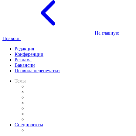
На главную
Право.ru
Редакция
Конференции
Реклама
Вакансии
Правила перепечатки
Темы
Практика
Законодательство
Процесс
Исследования
Рынок юридических услуг
Юридическое сообщество
Важнейшие правовые темы в прессе
Спецпроекты
Подкаст «В здравом уме
и твёрдой памяти»