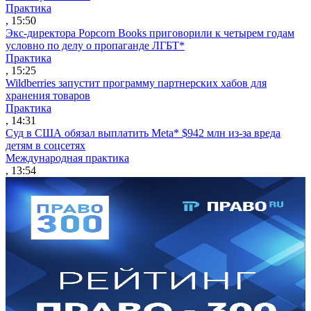
Практика
, 15:50
Экс-директора Popcorn Books приговорили к четырем годам
условно по делу о пропаганде ЛГБТ*
Практика
, 15:25
Wildberries запустит программу партнерских хабов для
хранения товаров
Практика
, 14:31
Суд в США обязал выплатить Meta* $942 млн из-за вреда
детям в соцсетях
Международная практика
, 13:54