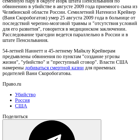
семейную пару в округе Йорк штата Пенсильвания по
обвинению в убийстве в августе 2009 года приемного сына из
Челябинской области России. Семилетний Натениэл Крейвер
(Ваня Скоробогатов) умер 25 августа 2009 года в больнице от
последствий черепно-мозговой травмы и "отсутствия условий
для его развития", говорится в медицинском заключении.
Расследование трагедии ведется параллельно в России и в
штате Пенсильвания.
54-летней Наннетт и 45-летнему Майклу Крейверам
предъявлены обвинения по пунктам "создание угрозы
жизни", "убийство" и "преступный сговор". Власти США
намерены
добиваться смертной казни
для приемных
родителей Вани Скоробогатова.
Право.ru
Убийство
Россия
США
Поделиться