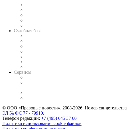
Legal Design
Банкротная панорама
Советы для литигаторов
Сговоры на торгах
Авто
Судебная база
Картотека арбитражных дел
Решения арбитражных судов
Календарь рассмотрения арбитражных дел
Досье судей
Информация о судах
RSS лента новостей
Вакансии для юристов
Сервисы
Справочно-правовая система
Casebook: мониторинг дел
и компаний
Caselook: поиск и анализ практики
CASE.ONE: управление юридической службой
© ООО «Правовые новости». 2008-2026.
Номер свидетельства
ЭЛ № ФС 77 - 79910
.
Телефон редакции:
+7 (495) 645 37 60
Политика использования cookie-файлов
Политика конфиденциальности