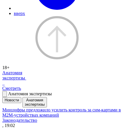
вверх
18+
Анатомия
экспертизы
Смотреть
Анатомия экспертизы
Новости
Анатомия
экспертизы
Минцифры предложило усилить контроль за сим-картами в
M2M-устройствах компаний
Законодательство
, 19:02