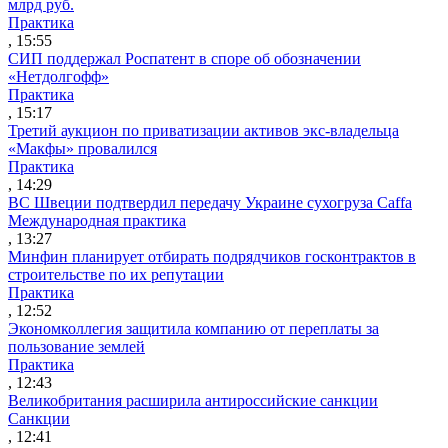
млрд руб.
Практика
, 15:55
СИП поддержал Роспатент в споре об обозначении
«Нетдолгофф»
Практика
, 15:17
Третий аукцион по приватизации активов экс-владельца
«Макфы» провалился
Практика
, 14:29
ВС Швеции подтвердил передачу Украине сухогруза Caffa
Международная практика
, 13:27
Минфин планирует отбирать подрядчиков госконтрактов в
строительстве по их репутации
Практика
, 12:52
Экономколлегия защитила компанию от переплаты за
пользование землей
Практика
, 12:43
Великобритания расширила антироссийские санкции
Санкции
, 12:41