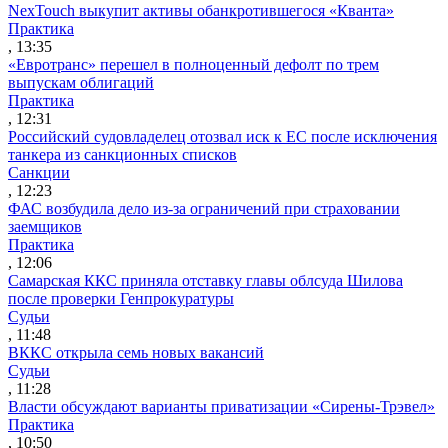
NexTouch выкупит активы обанкротившегося «Кванта»
Практика
, 13:35
«Евротранс» перешел в полноценный дефолт по трем
выпускам облигаций
Практика
, 12:31
Российский судовладелец отозвал иск к ЕС после исключения
танкера из санкционных списков
Санкции
, 12:23
ФАС возбудила дело из-за ограничений при страховании
заемщиков
Практика
, 12:06
Самарская ККС приняла отставку главы облсуда Шилова
после проверки Генпрокуратуры
Судьи
, 11:48
ВККС открыла семь новых вакансий
Судьи
, 11:28
Власти обсуждают варианты приватизации «Сирены-Трэвел»
Практика
, 10:50