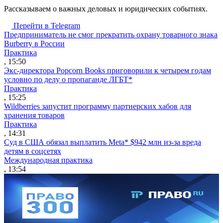
Рассказываем о важных деловых и юридических событиях.
Перейти в Telegram
Предприниматель не смог прекратить охрану товарного знака
Burberry в России
Практика
, 15:50
Экс-директора Popcorn Books приговорили к четырем годам
условно по делу о пропаганде ЛГБТ*
Практика
, 15:25
Wildberries запустит программу партнерских хабов для
хранения товаров
Практика
, 14:31
Суд в США обязал выплатить Meta* $942 млн из-за вреда
детям в соцсетях
Международная практика
, 13:54