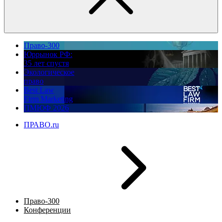
Право-300
Юррынок РФ:
35 лет спустя
Экологическое
право
Best Law
Firm Marketing
ПМЮФ 2026
ПРАВО.ru
Право-300
Конференции