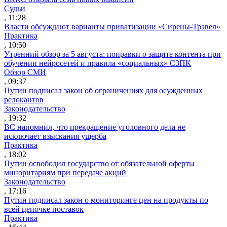
Судьи
, 11:28
Власти обсуждают варианты приватизации «Сирены-Трэвел»
Практика
, 10:50
Утренний обзор за 5 августа: поправки о защите контента при
обучении нейросетей и правила «социальных» СЗПК
Обзор СМИ
, 09:37
Путин подписал закон об ограничениях для осужденных
релокантов
Законодательство
, 19:32
ВС напомнил, что прекращение уголовного дела не
исключает взыскания ущерба
Практика
, 18:02
Путин освободил государство от обязательной оферты
миноритариям при передаче акций
Законодательство
, 17:16
Путин подписал закон о мониторинге цен на продукты по
всей цепочке поставок
Практика