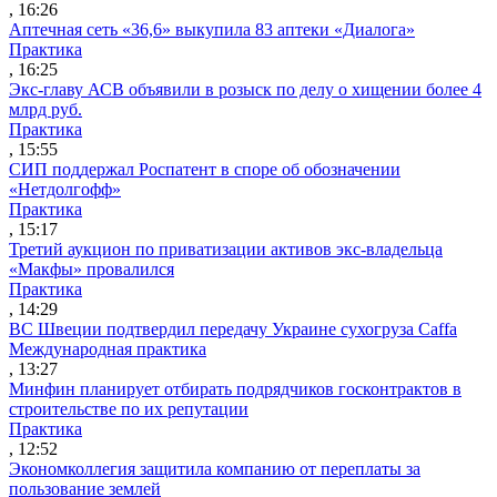
, 16:26
Аптечная сеть «36,6» выкупила 83 аптеки «Диалога»
Практика
, 16:25
Экс-главу АСВ объявили в розыск по делу о хищении более 4
млрд руб.
Практика
, 15:55
СИП поддержал Роспатент в споре об обозначении
«Нетдолгофф»
Практика
, 15:17
Третий аукцион по приватизации активов экс-владельца
«Макфы» провалился
Практика
, 14:29
ВС Швеции подтвердил передачу Украине сухогруза Caffa
Международная практика
, 13:27
Минфин планирует отбирать подрядчиков госконтрактов в
строительстве по их репутации
Практика
, 12:52
Экономколлегия защитила компанию от переплаты за
пользование землей