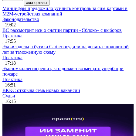
экспертизы
Минцифры предложило усилить контроль за сим-картами в
M2M-устройствах компаний
Законодательство
, 19:02
ВС рассмотрит иск о снятии партии «Яблоко» с выборов
Практика
, 17:55
Экс-владельца бутика Cartier осудили на девять с половиной
лет за таможенную схему
Практика
, 17:18
Экономколлегия решит, кто должен возмещать ущерб при
пожаре
Практика
, 16:51
ВККС открыла семь новых вакансий
Судьи
, 16:15