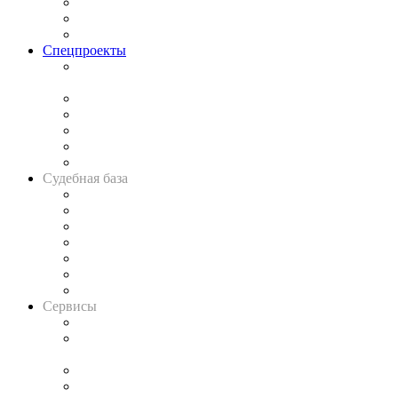
Рынок юридических услуг
Юридическое сообщество
Важнейшие правовые темы в прессе
Спецпроекты
Подкаст «В здравом уме
и твёрдой памяти»
Legal Design
Банкротная панорама
Советы для литигаторов
Сговоры на торгах
Авто
Судебная база
Картотека арбитражных дел
Решения арбитражных судов
Календарь рассмотрения арбитражных дел
Досье судей
Информация о судах
RSS лента новостей
Вакансии для юристов
Сервисы
Справочно-правовая система
Casebook: мониторинг дел
и компаний
Caselook: поиск и анализ практики
CASE.ONE: управление юридической службой