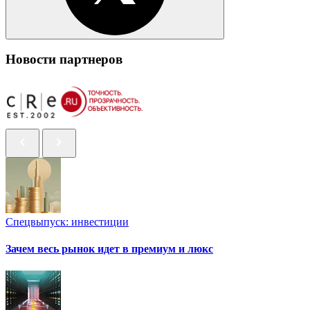
Новости партнеров
Спецвыпуск: инвестиции
Зачем весь рынок идет в премиум и люкс