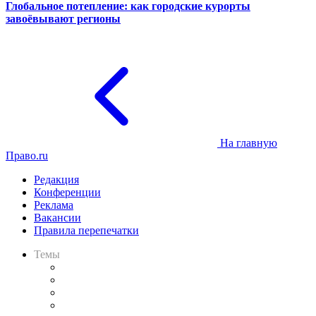
Глобальное потепление: как городские курорты
завоёвывают регионы
На главную
Право.ru
Редакция
Конференции
Реклама
Вакансии
Правила перепечатки
Темы
Практика
Законодательство
Процесс
Исследования