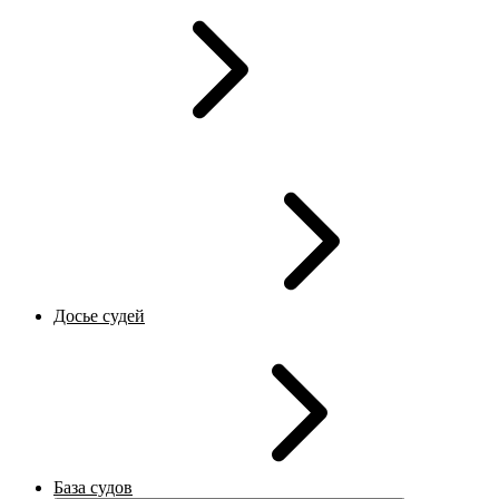
Досье судей
База судов