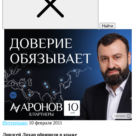
Найти
Реклама
Интерправо
10 февраля 2011
Линдсей Лохан обвинили в краже