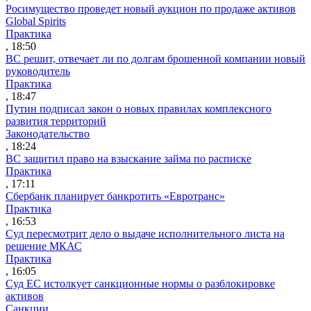
Росимущество проведет новый аукцион по продаже активов
Global Spirits
Практика
, 18:50
ВС решит, отвечает ли по долгам брошенной компании новый
руководитель
Практика
, 18:47
Путин подписал закон о новых правилах комплексного
развития территорий
Законодательство
, 18:24
ВС защитил право на взыскание займа по расписке
Практика
, 17:11
Сбербанк планирует банкротить «Евротранс»
Практика
, 16:53
Суд пересмотрит дело о выдаче исполнительного листа на
решение МКАС
Практика
, 16:05
Суд ЕС истолкует санкционные нормы о разблокировке
активов
Санкции