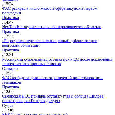
, 15:24
ФАС раскрыла число жалоб в сфере закупок в первом
полугодии
Практика
, 14:47
NexTouch выкупит активы обанкротившегося «Кванта»
Практика
, 13:35
«Евротранс» перешел в полноценный дефолт по трем
выпускам облигаций
Практика
, 12:31
Российский судовладелец отозвал иск к ЕС после исключения
танкера из санкционных списков
Санкции
, 12:23
ФАС возбудила дело из-за ограничений при страховании
заемщиков
Практика
, 12:06
Самарская ККС приняла отставку главы облсуда Шилова
после проверки Генпрокуратуры
Судьи
, 11:48
ВККС открыла семь новых вакансий