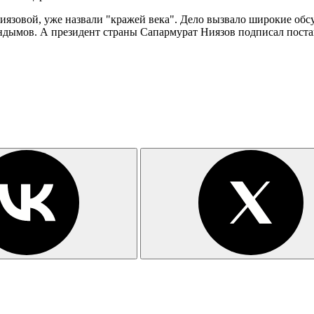
овой, уже назвали "кражей века". Дело вызвало широкие обсужд
ымов. А президент страны Сапармурат Ниязов подписал постано