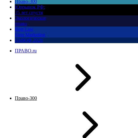
Право-300
Юррынок РФ:
35 лет спустя
Экологическое
право
Best Law
Firm Marketing
ПМЮФ 2026
ПРАВО.ru
Право-300