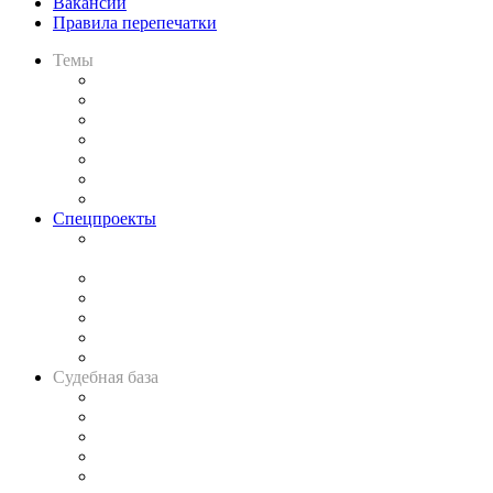
Вакансии
Правила перепечатки
Темы
Практика
Законодательство
Процесс
Исследования
Рынок юридических услуг
Юридическое сообщество
Важнейшие правовые темы в прессе
Спецпроекты
Подкаст «В здравом уме
и твёрдой памяти»
Legal Design
Банкротная панорама
Советы для литигаторов
Сговоры на торгах
Авто
Судебная база
Картотека арбитражных дел
Решения арбитражных судов
Календарь рассмотрения арбитражных дел
Досье судей
Информация о судах