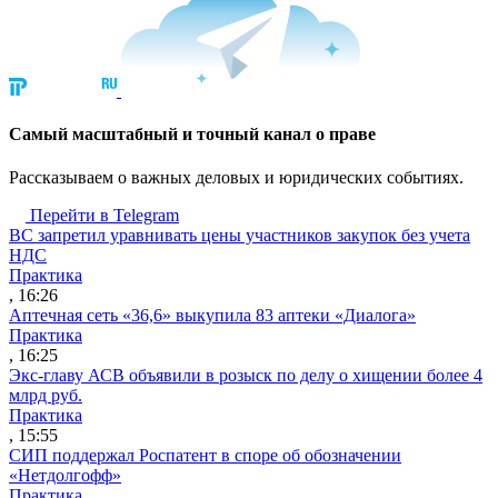
Cамый масштабный и точный канал о праве
Рассказываем о важных деловых и юридических событиях.
Перейти в Telegram
ВС запретил уравнивать цены участников закупок без учета
НДС
Практика
, 16:26
Аптечная сеть «36,6» выкупила 83 аптеки «Диалога»
Практика
, 16:25
Экс-главу АСВ объявили в розыск по делу о хищении более 4
млрд руб.
Практика
, 15:55
СИП поддержал Роспатент в споре об обозначении
«Нетдолгофф»
Практика