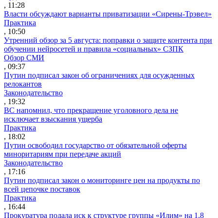
, 11:28
Власти обсуждают варианты приватизации «Сирены-Трэвел»
Практика
, 10:50
Утренний обзор за 5 августа: поправки о защите контента при
обучении нейросетей и правила «социальных» СЗПК
Обзор СМИ
, 09:37
Путин подписал закон об ограничениях для осужденных
релокантов
Законодательство
, 19:32
ВС напомнил, что прекращение уголовного дела не
исключает взыскания ущерба
Практика
, 18:02
Путин освободил государство от обязательной оферты
миноритариям при передаче акций
Законодательство
, 17:16
Путин подписал закон о мониторинге цен на продукты по
всей цепочке поставок
Практика
, 16:44
Прокуратура подала иск к структуре группы «Илим» на 1,8