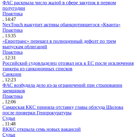
ФАС раскрыла число жалоб в сфере закупок в первом
полугодии
Практика
, 14:47
NexTouch выкупит активы обанкротившегося «Кванта»
Практика
, 13:35
«Евротранс» перешел в полноценный дефолт по трем
выпускам облигаций
Практика
, 12:31
Российский судовладелец отозвал иск к ЕС после исключения
танкера из санкционных списков
Санкции
, 12:23
ФАС возбудила дело из-за ограничений при страховании
заемщиков
Практика
, 12:06
Самарская ККС приняла отставку главы облсуда Шилова
после проверки Генпрокуратуры
Судьи
, 11:48
ВККС открыла семь новых вакансий
Судьи