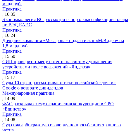
млрд руб.
Практика
, 16:35
Экономколлегия ВС рассмотрит спор о классификации товара
по ВЭД ЕАЭС
Практика
, 16:24
Дочерняя компания «Мегафона» подала иск к «М.Видео» на
1,8 млрд руб.
Практика
, 15:50
СИП проверит отмену патента на систему управления
устройствами после возражений «Яндекса»
Практика
, 15:17
Суды 10 стран рассматривают иски российской «дочки»
Google о возврате дивидендов
Международная практика
, 14:09
ФАС раскрыла схему ограничения конкуренции в СРО
«Единство»
Практика
, 14:08
Суд снял арбитражную оговорку по просьбе иностранного
истца