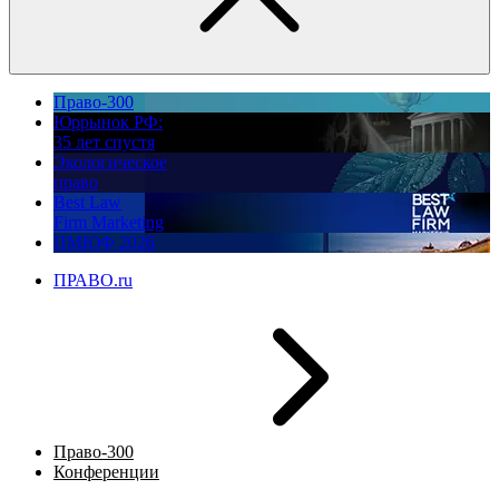
Право-300
Юррынок РФ:
35 лет спустя
Экологическое
право
Best Law
Firm Marketing
ПМЮФ 2026
ПРАВО.ru
Право-300
Конференции