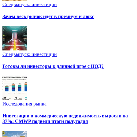
Спецвыпуск: инвестиции
Зачем весь рынок идет в премиум и люкс
Спецвыпуск: инвестиции
Готовы ли инвесторы к длинной игре с ЦОД?
Исследования рынка
Инвестиции в коммерческую недвижимость выросли на
37%: CMWP подвели итоги полугодия