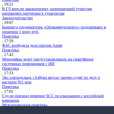
, 19:21
В ГД внесли законопроект, разрешающий туристам
направлять претензии к турагентам
Законодательство
, 19:07
Бывшего гендиректора «Облкоммунэнерго» подозревают в
хищении 1 млрд руб.
Практика
, 17:59
ФАС возбудила дело против Apple
Практика
, 17:43
Минцифры хочет предустанавливать на смартфонах
системных помощников с ИИ
Практика
, 17:33
Экс-совладельца «Азбуки вкуса» заочно судят по делу о
растрате $11 млн
Практика
, 17:02
Суд не признал решение SCC по взысканию с российской
компании
Международная практика
, 17:01