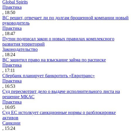
Global Spirits
Практика
, 18:50
ВС решит, отвечает ли по долгам брошенной компании новый
руководитель
Практика
, 18:47
Путин подписал закон о новых правилах комплексного
развития территорий
Законодательство
, 18:24
ВС защитил право на взыскание займа по расписке
Практика
, 17:11
Сбербанк планирует банкротить «Евротранс»
Практика
, 16:53
Суд пересмотрит дело о выдаче исполнительного листа на
решение МКАС
Практика
, 16:05
Суд ЕС истолкует санкционные нормы о разблокировке
активов
Санкции
, 15:24