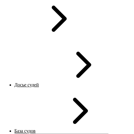
Досье судей
База судов