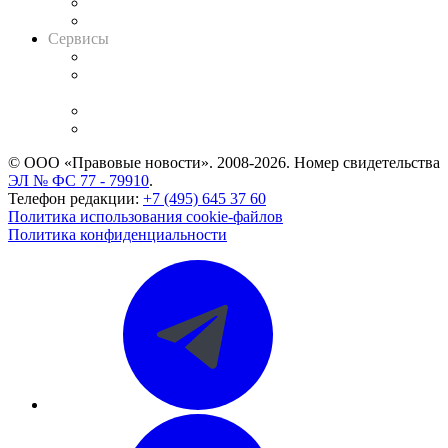
RSS лента новостей
Вакансии для юристов
Сервисы
Справочно-правовая система
Casebook: мониторинг дел
и компаний
Caselook: поиск и анализ практики
CASE.ONE: управление юридической службой
© ООО «Правовые новости». 2008-2026.
Номер свидетельства
ЭЛ № ФС 77 - 79910
.
Телефон редакции:
+7 (495) 645 37 60
Политика использования cookie-файлов
Политика конфиденциальности