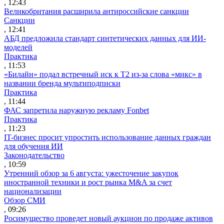
, 12:43
Великобритания расширила антироссийские санкции
Санкции
, 12:41
АБД предложила стандарт синтетических данных для ИИ-
моделей
Практика
, 11:53
«Билайн» подал встречный иск к Т2 из-за слова «микс» в
названии бренда мультиподписки
Практика
, 11:44
ФАС запретила наружную рекламу Fonbet
Практика
, 11:23
IT-бизнес просит упростить использование данных граждан
для обучения ИИ
Законодательство
, 10:59
Утренний обзор за 6 августа: ужесточение закупок
иностранной техники и рост рынка M&A за счет
национализации
Обзор СМИ
, 09:26
Росимущество проведет новый аукцион по продаже активов