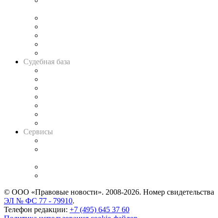
Подкаст «В здравом уме
и твёрдой памяти»
Legal Design
Банкротная панорама
Советы для литигаторов
Сговоры на торгах
Авто
Судебная база
Картотека арбитражных дел
Решения арбитражных судов
Календарь рассмотрения арбитражных дел
Досье судей
Информация о судах
RSS лента новостей
Вакансии для юристов
Сервисы
Справочно-правовая система
Casebook: мониторинг дел
и компаний
Caselook: поиск и анализ практики
CASE.ONE: управление юридической службой
© ООО «Правовые новости». 2008-2026.
Номер свидетельства
ЭЛ № ФС 77 - 79910
.
Телефон редакции:
+7 (495) 645 37 60