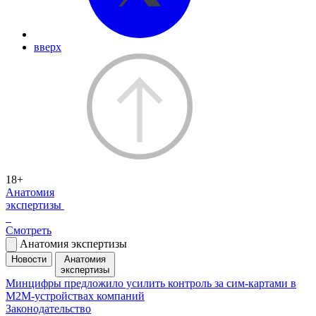
вверх
18+
Анатомия
экспертизы
Смотреть
Анатомия экспертизы
Новости
Анатомия
экспертизы
Минцифры предложило усилить контроль за сим-картами в
M2M-устройствах компаний
Законодательство