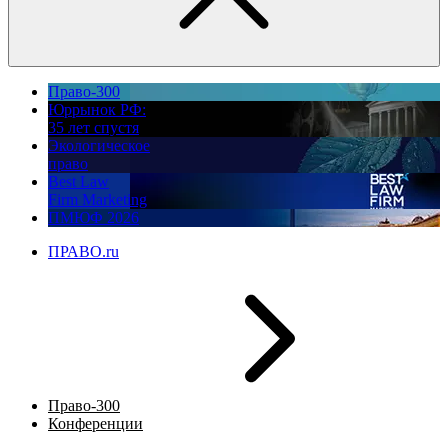
Право-300
Юррынок РФ:
35 лет спустя
Экологическое
право
Best Law
Firm Marketing
ПМЮФ 2026
ПРАВО.ru
Право-300
Конференции