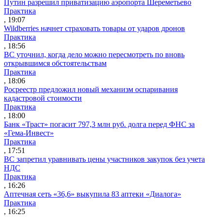
Путин разрешил приватизацию аэропорта Шереметьево
Практика
, 19:07
Wildberries начнет страховать товары от ударов дронов
Практика
, 18:56
ВС уточнил, когда дело можно пересмотреть по вновь
открывшимся обстоятельствам
Практика
, 18:06
Росреестр предложил новый механизм оспаривания
кадастровой стоимости
Практика
, 18:00
Банк «Траст» погасит 797,3 млн руб. долга перед ФНС за
«Гема-Инвест»
Практика
, 17:51
ВС запретил уравнивать цены участников закупок без учета
НДС
Практика
, 16:26
Аптечная сеть «36,6» выкупила 83 аптеки «Диалога»
Практика
, 16:25