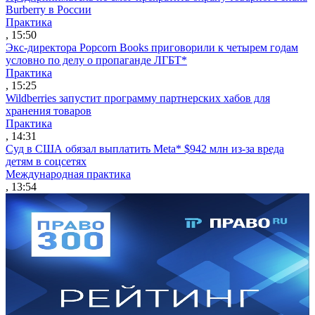
Burberry в России
Практика
, 15:50
Экс-директора Popcorn Books приговорили к четырем годам
условно по делу о пропаганде ЛГБТ*
Практика
, 15:25
Wildberries запустит программу партнерских хабов для
хранения товаров
Практика
, 14:31
Суд в США обязал выплатить Meta* $942 млн из-за вреда
детям в соцсетях
Международная практика
, 13:54