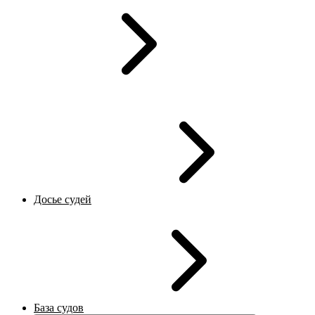
Досье судей
База судов