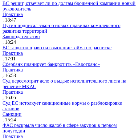
ВС решит, отвечает ли по долгам брошенной компании новый
руководитель
Практика
, 18:47
Путин подписал закон о новых правилах комплексного
развития территорий
Законодательство
, 18:24
ВС защитил право на взыскание займа по расписке
Практика
, 17:11
Сбербанк планирует банкротить «Евротранс»
Практика
, 16:53
Суд пересмотрит дело о выдаче исполнительного листа на
решение МКАС
Практика
, 16:05
Суд ЕС истолкует санкционные нормы о разблокировке
активов
Санкции
, 15:24
ФАС раскрыла число жалоб в сфере закупок в первом
полугодии
Практика