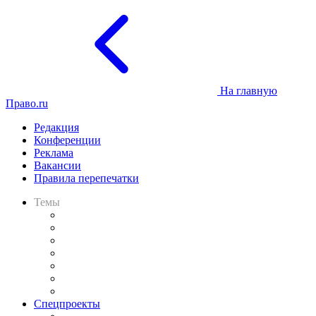
На главную
Право.ru
Редакция
Конференции
Реклама
Вакансии
Правила перепечатки
Темы
Практика
Законодательство
Процесс
Исследования
Рынок юридических услуг
Юридическое сообщество
Важнейшие правовые темы в прессе
Спецпроекты