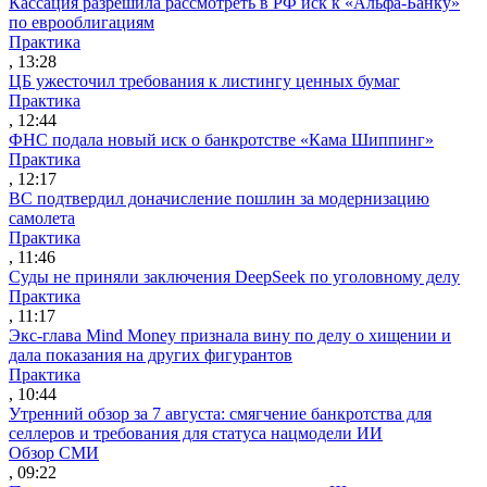
Кассация разрешила рассмотреть в РФ иск к «Альфа-Банку»
по еврооблигациям
Практика
, 13:28
ЦБ ужесточил требования к листингу ценных бумаг
Практика
, 12:44
ФНС подала новый иск о банкротстве «Кама Шиппинг»
Практика
, 12:17
ВС подтвердил доначисление пошлин за модернизацию
самолета
Практика
, 11:46
Суды не приняли заключения DeepSeek по уголовному делу
Практика
, 11:17
Экс-глава Mind Money признала вину по делу о хищении и
дала показания на других фигурантов
Практика
, 10:44
Утренний обзор за 7 августа: смягчение банкротства для
селлеров и требования для статуса нацмодели ИИ
Обзор СМИ
, 09:22