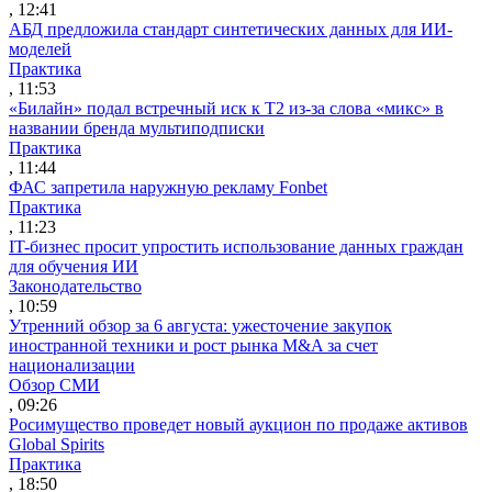
, 12:41
АБД предложила стандарт синтетических данных для ИИ-
моделей
Практика
, 11:53
«Билайн» подал встречный иск к Т2 из-за слова «микс» в
названии бренда мультиподписки
Практика
, 11:44
ФАС запретила наружную рекламу Fonbet
Практика
, 11:23
IT-бизнес просит упростить использование данных граждан
для обучения ИИ
Законодательство
, 10:59
Утренний обзор за 6 августа: ужесточение закупок
иностранной техники и рост рынка M&A за счет
национализации
Обзор СМИ
, 09:26
Росимущество проведет новый аукцион по продаже активов
Global Spirits
Практика
, 18:50