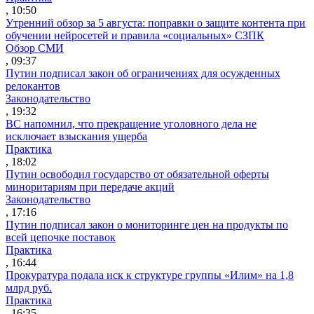
, 10:50
Утренний обзор за 5 августа: поправки о защите контента при
обучении нейросетей и правила «социальных» СЗПК
Обзор СМИ
, 09:37
Путин подписал закон об ограничениях для осужденных
релокантов
Законодательство
, 19:32
ВС напомнил, что прекращение уголовного дела не
исключает взыскания ущерба
Практика
, 18:02
Путин освободил государство от обязательной оферты
миноритариям при передаче акций
Законодательство
, 17:16
Путин подписал закон о мониторинге цен на продукты по
всей цепочке поставок
Практика
, 16:44
Прокуратура подала иск к структуре группы «Илим» на 1,8
млрд руб.
Практика
, 16:35