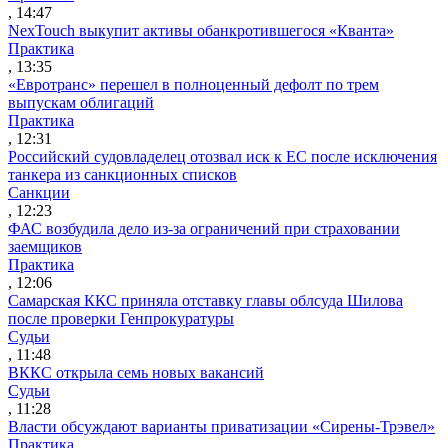
, 14:47
NexTouch выкупит активы обанкротившегося «Кванта»
Практика
, 13:35
«Евротранс» перешел в полноценный дефолт по трем
выпускам облигаций
Практика
, 12:31
Российский судовладелец отозвал иск к ЕС после исключения
танкера из санкционных списков
Санкции
, 12:23
ФАС возбудила дело из-за ограничений при страховании
заемщиков
Практика
, 12:06
Самарская ККС приняла отставку главы облсуда Шилова
после проверки Генпрокуратуры
Судьи
, 11:48
ВККС открыла семь новых вакансий
Судьи
, 11:28
Власти обсуждают варианты приватизации «Сирены-Трэвел»
Практика