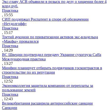
Экс-главу АСВ объявили в розыск по делу о хищении более 4
млрд руб.
Практика
, 15:55
СИП поддержал Роспатент в споре об обозначении
«Нетдолгофф»
Практика
, 15:17
Третий аукцион по приватизации активов экс-владельца
«Макфы» провалился
Практика
, 14:29
ВС Швеции подтвердил передачу Украине сухогруза Caffa
Международная практика
, 13:27
Минфин планирует отбирать подрядчиков госконтрактов в
строительстве по их репутации
Практика
, 12:52
Экономколлегия защитила компанию от переплаты за
пользование землей
Практика
, 12:43
Великобритания расширила антироссийские санкции
Санкции