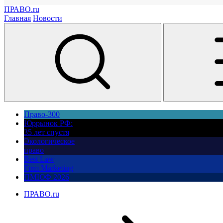
ПРАВО.ru
Главная
Новости
Право-300
Юррынок РФ:
35 лет спустя
Экологическое
право
Best Law
Firm Marketing
ПМЮФ 2026
ПРАВО.ru