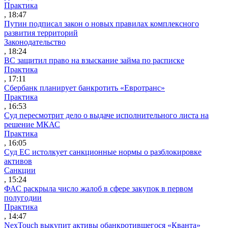
Практика
, 18:47
Путин подписал закон о новых правилах комплексного
развития территорий
Законодательство
, 18:24
ВС защитил право на взыскание займа по расписке
Практика
, 17:11
Сбербанк планирует банкротить «Евротранс»
Практика
, 16:53
Суд пересмотрит дело о выдаче исполнительного листа на
решение МКАС
Практика
, 16:05
Суд ЕС истолкует санкционные нормы о разблокировке
активов
Санкции
, 15:24
ФАС раскрыла число жалоб в сфере закупок в первом
полугодии
Практика
, 14:47
NexTouch выкупит активы обанкротившегося «Кванта»