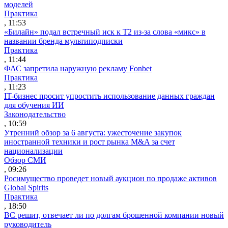
моделей
Практика
, 11:53
«Билайн» подал встречный иск к Т2 из-за слова «микс» в
названии бренда мультиподписки
Практика
, 11:44
ФАС запретила наружную рекламу Fonbet
Практика
, 11:23
IT-бизнес просит упростить использование данных граждан
для обучения ИИ
Законодательство
, 10:59
Утренний обзор за 6 августа: ужесточение закупок
иностранной техники и рост рынка M&A за счет
национализации
Обзор СМИ
, 09:26
Росимущество проведет новый аукцион по продаже активов
Global Spirits
Практика
, 18:50
ВС решит, отвечает ли по долгам брошенной компании новый
руководитель