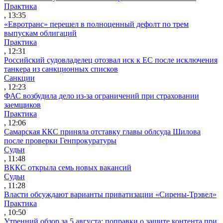
Практика
, 13:35
«Евротранс» перешел в полноценный дефолт по трем
выпускам облигаций
Практика
, 12:31
Российский судовладелец отозвал иск к ЕС после исключения
танкера из санкционных списков
Санкции
, 12:23
ФАС возбудила дело из-за ограничений при страховании
заемщиков
Практика
, 12:06
Самарская ККС приняла отставку главы облсуда Шилова
после проверки Генпрокуратуры
Судьи
, 11:48
ВККС открыла семь новых вакансий
Судьи
, 11:28
Власти обсуждают варианты приватизации «Сирены-Трэвел»
Практика
, 10:50
Утренний обзор за 5 августа: поправки о защите контента при