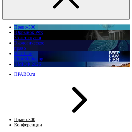
Право-300
Юррынок РФ:
35 лет спустя
Экологическое
право
Best Law
Firm Marketing
ПМЮФ 2026
ПРАВО.ru
Право-300
Конференции