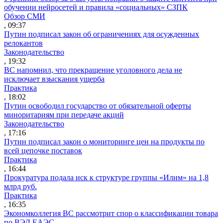
обучении нейросетей и правила «социальных» СЗПК
Обзор СМИ
, 09:37
Путин подписал закон об ограничениях для осужденных
релокантов
Законодательство
, 19:32
ВС напомнил, что прекращение уголовного дела не
исключает взыскания ущерба
Практика
, 18:02
Путин освободил государство от обязательной оферты
миноритариям при передаче акций
Законодательство
, 17:16
Путин подписал закон о мониторинге цен на продукты по
всей цепочке поставок
Практика
, 16:44
Прокуратура подала иск к структуре группы «Илим» на 1,8
млрд руб.
Практика
, 16:35
Экономколлегия ВС рассмотрит спор о классификации товара
по ВЭД ЕАЭС