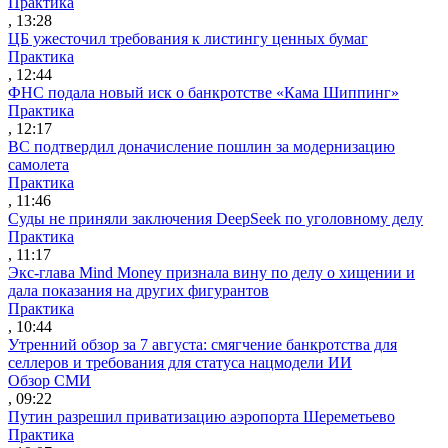
Практика
, 13:28
ЦБ ужесточил требования к листингу ценных бумаг
Практика
, 12:44
ФНС подала новый иск о банкротстве «Кама Шиппинг»
Практика
, 12:17
ВС подтвердил доначисление пошлин за модернизацию
самолета
Практика
, 11:46
Суды не приняли заключения DeepSeek по уголовному делу
Практика
, 11:17
Экс-глава Mind Money признала вину по делу о хищении и
дала показания на других фигурантов
Практика
, 10:44
Утренний обзор за 7 августа: смягчение банкротства для
селлеров и требования для статуса нацмодели ИИ
Обзор СМИ
, 09:22
Путин разрешил приватизацию аэропорта Шереметьево
Практика