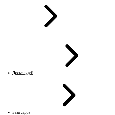
Досье судей
База судов