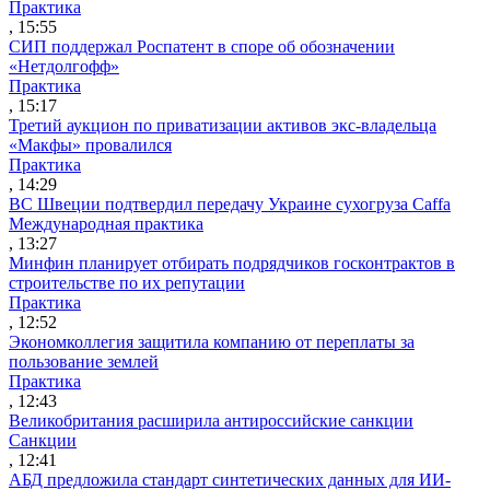
Практика
, 15:55
СИП поддержал Роспатент в споре об обозначении
«Нетдолгофф»
Практика
, 15:17
Третий аукцион по приватизации активов экс-владельца
«Макфы» провалился
Практика
, 14:29
ВС Швеции подтвердил передачу Украине сухогруза Caffa
Международная практика
, 13:27
Минфин планирует отбирать подрядчиков госконтрактов в
строительстве по их репутации
Практика
, 12:52
Экономколлегия защитила компанию от переплаты за
пользование землей
Практика
, 12:43
Великобритания расширила антироссийские санкции
Санкции
, 12:41
АБД предложила стандарт синтетических данных для ИИ-