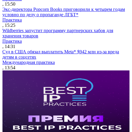
, 15:50
Экс-директора Popcorn Books приговорили к четырем годам
условно по делу о пропаганде ЛГБТ*
Практика
, 15:25
Wildberries запустит программу партнерских хабов для
хранения товаров
Практика
, 14:31
Суд в США обязал выплатить Meta* $942 млн из-за вреда
детям в соцсетях
Международная практика
, 13:54