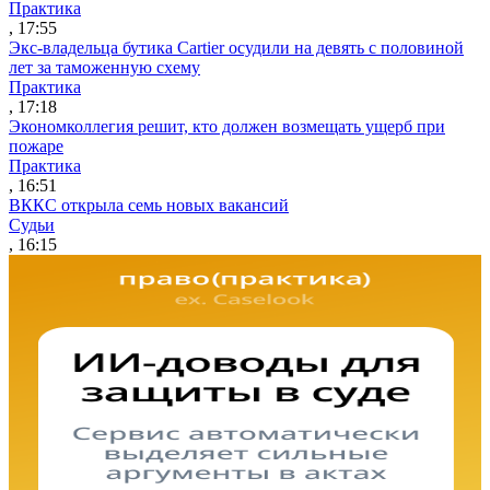
Практика
, 17:55
Экс-владельца бутика Cartier осудили на девять с половиной
лет за таможенную схему
Практика
, 17:18
Экономколлегия решит, кто должен возмещать ущерб при
пожаре
Практика
, 16:51
ВККС открыла семь новых вакансий
Судьи
, 16:15