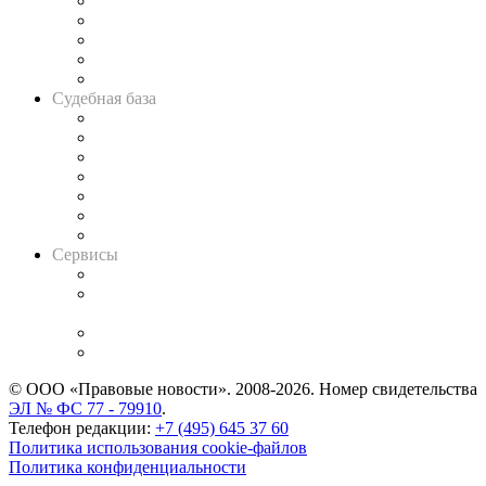
Legal Design
Банкротная панорама
Советы для литигаторов
Сговоры на торгах
Авто
Судебная база
Картотека арбитражных дел
Решения арбитражных судов
Календарь рассмотрения арбитражных дел
Досье судей
Информация о судах
RSS лента новостей
Вакансии для юристов
Сервисы
Справочно-правовая система
Casebook: мониторинг дел
и компаний
Caselook: поиск и анализ практики
CASE.ONE: управление юридической службой
© ООО «Правовые новости». 2008-2026.
Номер свидетельства
ЭЛ № ФС 77 - 79910
.
Телефон редакции:
+7 (495) 645 37 60
Политика использования cookie-файлов
Политика конфиденциальности