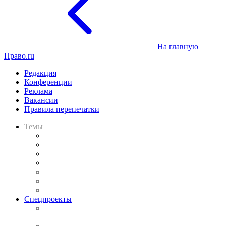
На главную
Право.ru
Редакция
Конференции
Реклама
Вакансии
Правила перепечатки
Темы
Практика
Законодательство
Процесс
Исследования
Рынок юридических услуг
Юридическое сообщество
Важнейшие правовые темы в прессе
Спецпроекты
Подкаст «В здравом уме
и твёрдой памяти»