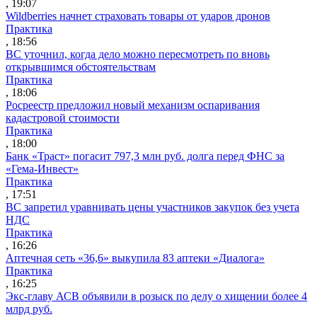
, 19:07
Wildberries начнет страховать товары от ударов дронов
Практика
, 18:56
ВС уточнил, когда дело можно пересмотреть по вновь
открывшимся обстоятельствам
Практика
, 18:06
Росреестр предложил новый механизм оспаривания
кадастровой стоимости
Практика
, 18:00
Банк «Траст» погасит 797,3 млн руб. долга перед ФНС за
«Гема-Инвест»
Практика
, 17:51
ВС запретил уравнивать цены участников закупок без учета
НДС
Практика
, 16:26
Аптечная сеть «36,6» выкупила 83 аптеки «Диалога»
Практика
, 16:25
Экс-главу АСВ объявили в розыск по делу о хищении более 4
млрд руб.