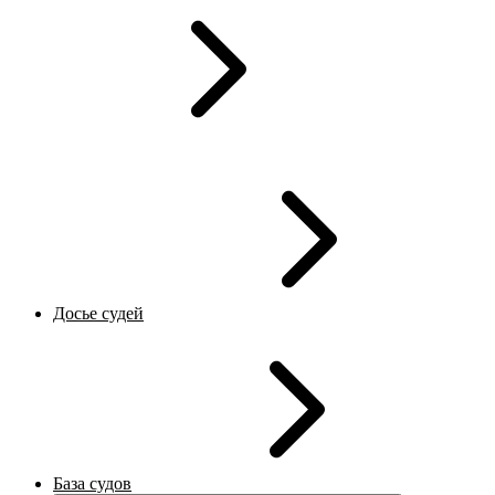
Досье судей
База судов