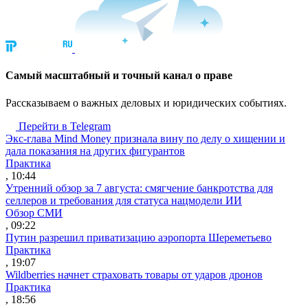
Cамый масштабный и точный канал о праве
Рассказываем о важных деловых и юридических событиях.
Перейти в Telegram
Экс-глава Mind Money признала вину по делу о хищении и
дала показания на других фигурантов
Практика
, 10:44
Утренний обзор за 7 августа: смягчение банкротства для
селлеров и требования для статуса нацмодели ИИ
Обзор СМИ
, 09:22
Путин разрешил приватизацию аэропорта Шереметьево
Практика
, 19:07
Wildberries начнет страховать товары от ударов дронов
Практика
, 18:56