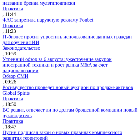
названии бренда мультиподписки
Практика
, 11:44
ФАС запретила наружную рекламу Fonbet
Практика
, 11:23
IT-бизнес просит упростить использование данных граждан
для обучения ИИ
Законодательство
, 10:59
Утренний обзор за 6 августа: ужесточение закупок
иностранной техники и рост рынка M&A за счет
национализации
Обзор СМИ
, 09:26
Росимущество проведет новый аукцион по продаже активов
Global Spirits
Практика
, 18:50
ВС решит, отвечает ли по долгам брошенной компании новый
руководитель
Практика
, 18:47
Путин подписал закон о новых правилах комплексного
развития территорий