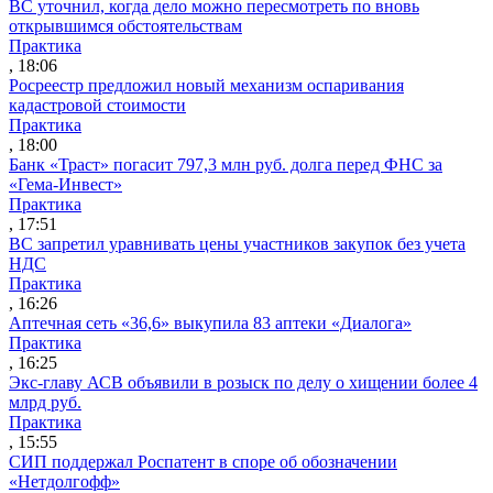
ВС уточнил, когда дело можно пересмотреть по вновь
открывшимся обстоятельствам
Практика
, 18:06
Росреестр предложил новый механизм оспаривания
кадастровой стоимости
Практика
, 18:00
Банк «Траст» погасит 797,3 млн руб. долга перед ФНС за
«Гема-Инвест»
Практика
, 17:51
ВС запретил уравнивать цены участников закупок без учета
НДС
Практика
, 16:26
Аптечная сеть «36,6» выкупила 83 аптеки «Диалога»
Практика
, 16:25
Экс-главу АСВ объявили в розыск по делу о хищении более 4
млрд руб.
Практика
, 15:55
СИП поддержал Роспатент в споре об обозначении
«Нетдолгофф»