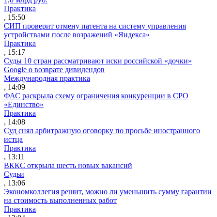
Практика
, 15:50
СИП проверит отмену патента на систему управления
устройствами после возражений «Яндекса»
Практика
, 15:17
Суды 10 стран рассматривают иски российской «дочки»
Google о возврате дивидендов
Международная практика
, 14:09
ФАС раскрыла схему ограничения конкуренции в СРО
«Единство»
Практика
, 14:08
Суд снял арбитражную оговорку по просьбе иностранного
истца
Практика
, 13:11
ВККС открыла шесть новых вакансий
Судьи
, 13:06
Экономколлегия решит, можно ли уменьшить сумму гарантии
на стоимость выполненных работ
Практика