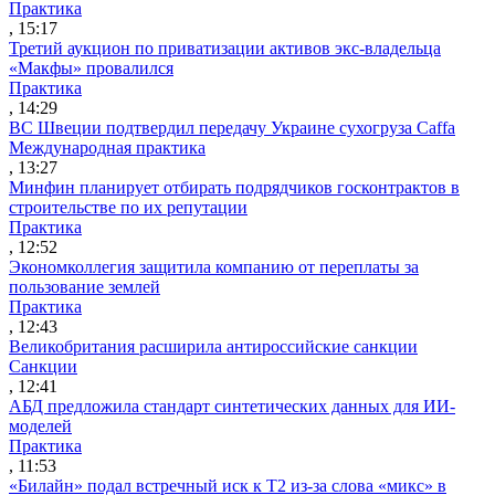
Практика
, 15:17
Третий аукцион по приватизации активов экс-владельца
«Макфы» провалился
Практика
, 14:29
ВС Швеции подтвердил передачу Украине сухогруза Caffa
Международная практика
, 13:27
Минфин планирует отбирать подрядчиков госконтрактов в
строительстве по их репутации
Практика
, 12:52
Экономколлегия защитила компанию от переплаты за
пользование землей
Практика
, 12:43
Великобритания расширила антироссийские санкции
Санкции
, 12:41
АБД предложила стандарт синтетических данных для ИИ-
моделей
Практика
, 11:53
«Билайн» подал встречный иск к Т2 из-за слова «микс» в