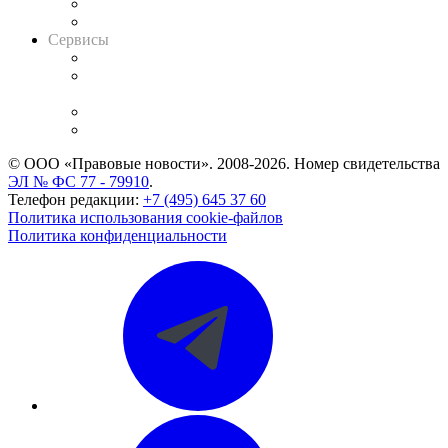
RSS лента новостей
Вакансии для юристов
Сервисы
Справочно-правовая система
Casebook: мониторинг дел
и компаний
Caselook: поиск и анализ практики
CASE.ONE: управление юридической службой
© ООО «Правовые новости». 2008-2026.
Номер свидетельства
ЭЛ № ФС 77 - 79910
.
Телефон редакции:
+7 (495) 645 37 60
Политика использования cookie-файлов
Политика конфиденциальности