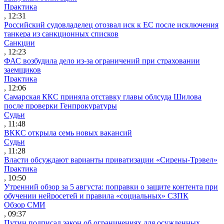
Практика
, 12:31
Российский судовладелец отозвал иск к ЕС после исключения
танкера из санкционных списков
Санкции
, 12:23
ФАС возбудила дело из-за ограничений при страховании
заемщиков
Практика
, 12:06
Самарская ККС приняла отставку главы облсуда Шилова
после проверки Генпрокуратуры
Судьи
, 11:48
ВККС открыла семь новых вакансий
Судьи
, 11:28
Власти обсуждают варианты приватизации «Сирены-Трэвел»
Практика
, 10:50
Утренний обзор за 5 августа: поправки о защите контента при
обучении нейросетей и правила «социальных» СЗПК
Обзор СМИ
, 09:37
Путин подписал закон об ограничениях для осужденных