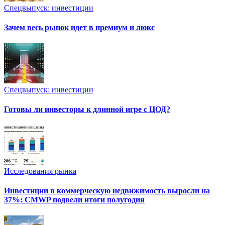
Спецвыпуск: инвестиции
Зачем весь рынок идет в премиум и люкс
Спецвыпуск: инвестиции
Готовы ли инвесторы к длинной игре с ЦОД?
Исследования рынка
Инвестиции в коммерческую недвижимость выросли на
37%: CMWP подвели итоги полугодия