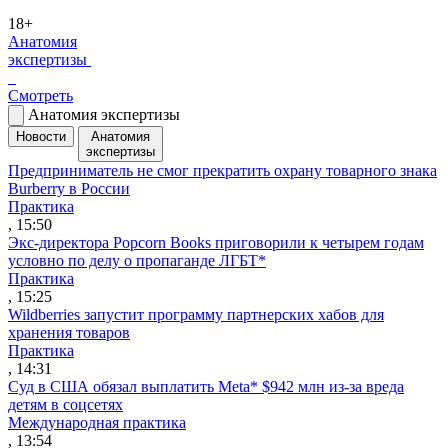
18+
Анатомия
экспертизы
Смотреть
Анатомия экспертизы
Новости
Анатомия
экспертизы
Предприниматель не смог прекратить охрану товарного знака
Burberry в России
Практика
, 15:50
Экс-директора Popcorn Books приговорили к четырем годам
условно по делу о пропаганде ЛГБТ*
Практика
, 15:25
Wildberries запустит программу партнерских хабов для
хранения товаров
Практика
, 14:31
Суд в США обязал выплатить Meta* $942 млн из-за вреда
детям в соцсетях
Международная практика
, 13:54