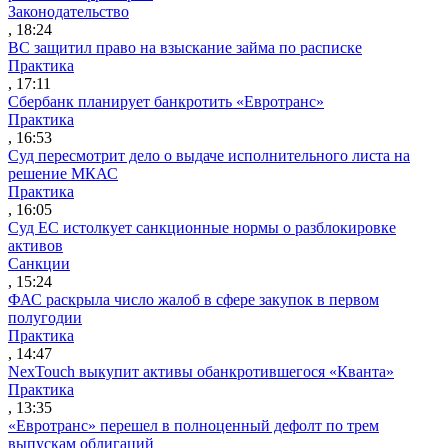
Законодательство
, 18:24
ВС защитил право на взыскание займа по расписке
Практика
, 17:11
Сбербанк планирует банкротить «Евротранс»
Практика
, 16:53
Суд пересмотрит дело о выдаче исполнительного листа на
решение МКАС
Практика
, 16:05
Суд ЕС истолкует санкционные нормы о разблокировке
активов
Санкции
, 15:24
ФАС раскрыла число жалоб в сфере закупок в первом
полугодии
Практика
, 14:47
NexTouch выкупит активы обанкротившегося «Кванта»
Практика
, 13:35
«Евротранс» перешел в полноценный дефолт по трем
выпускам облигаций