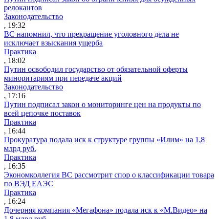
релокантов
Законодательство
, 19:32
ВС напомнил, что прекращение уголовного дела не
исключает взыскания ущерба
Практика
, 18:02
Путин освободил государство от обязательной оферты
миноритариям при передаче акций
Законодательство
, 17:16
Путин подписал закон о мониторинге цен на продукты по
всей цепочке поставок
Практика
, 16:44
Прокуратура подала иск к структуре группы «Илим» на 1,8
млрд руб.
Практика
, 16:35
Экономколлегия ВС рассмотрит спор о классификации товара
по ВЭД ЕАЭС
Практика
, 16:24
Дочерняя компания «Мегафона» подала иск к «М.Видео» на
1,8 млрд руб.