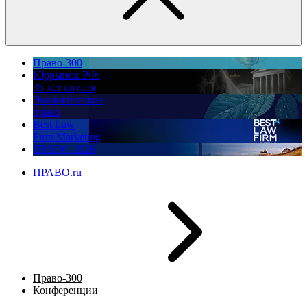
Право-300
Юррынок РФ:
35 лет спустя
Экологическое
право
Best Law
Firm Marketing
ПМЮФ 2026
ПРАВО.ru
Право-300
Конференции