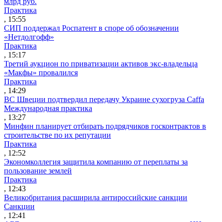
млрд руб.
Практика
, 15:55
СИП поддержал Роспатент в споре об обозначении
«Нетдолгофф»
Практика
, 15:17
Третий аукцион по приватизации активов экс-владельца
«Макфы» провалился
Практика
, 14:29
ВС Швеции подтвердил передачу Украине сухогруза Caffa
Международная практика
, 13:27
Минфин планирует отбирать подрядчиков госконтрактов в
строительстве по их репутации
Практика
, 12:52
Экономколлегия защитила компанию от переплаты за
пользование землей
Практика
, 12:43
Великобритания расширила антироссийские санкции
Санкции
, 12:41