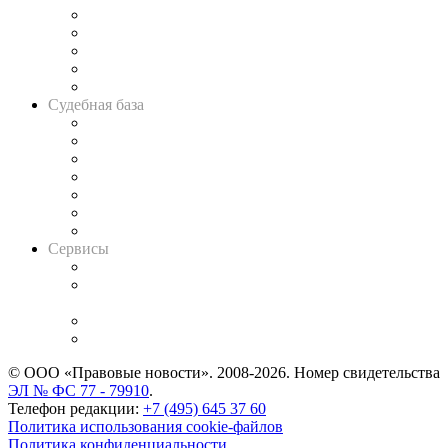
Legal Design
Банкротная панорама
Советы для литигаторов
Сговоры на торгах
Авто
Судебная база
Картотека арбитражных дел
Решения арбитражных судов
Календарь рассмотрения арбитражных дел
Досье судей
Информация о судах
RSS лента новостей
Вакансии для юристов
Сервисы
Справочно-правовая система
Casebook: мониторинг дел
и компаний
Caselook: поиск и анализ практики
CASE.ONE: управление юридической службой
© ООО «Правовые новости». 2008-2026.
Номер свидетельства
ЭЛ № ФС 77 - 79910
.
Телефон редакции:
+7 (495) 645 37 60
Политика использования cookie-файлов
Политика конфиденциальности