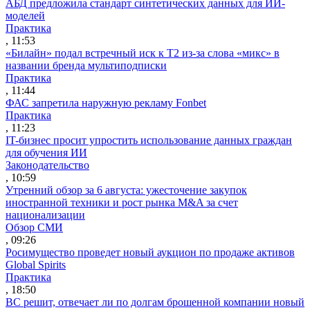
АБД предложила стандарт синтетических данных для ИИ-
моделей
Практика
, 11:53
«Билайн» подал встречный иск к Т2 из-за слова «микс» в
названии бренда мультиподписки
Практика
, 11:44
ФАС запретила наружную рекламу Fonbet
Практика
, 11:23
IT-бизнес просит упростить использование данных граждан
для обучения ИИ
Законодательство
, 10:59
Утренний обзор за 6 августа: ужесточение закупок
иностранной техники и рост рынка M&A за счет
национализации
Обзор СМИ
, 09:26
Росимущество проведет новый аукцион по продаже активов
Global Spirits
Практика
, 18:50
ВС решит, отвечает ли по долгам брошенной компании новый