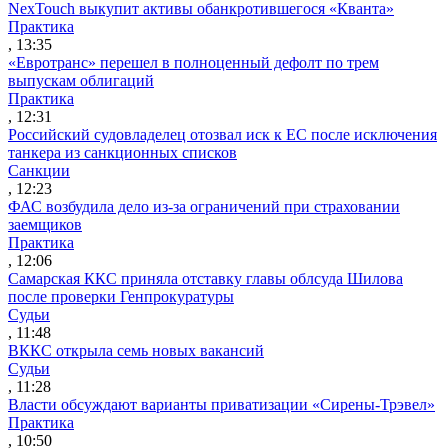
NexTouch выкупит активы обанкротившегося «Кванта»
Практика
, 13:35
«Евротранс» перешел в полноценный дефолт по трем
выпускам облигаций
Практика
, 12:31
Российский судовладелец отозвал иск к ЕС после исключения
танкера из санкционных списков
Санкции
, 12:23
ФАС возбудила дело из-за ограничений при страховании
заемщиков
Практика
, 12:06
Самарская ККС приняла отставку главы облсуда Шилова
после проверки Генпрокуратуры
Судьи
, 11:48
ВККС открыла семь новых вакансий
Судьи
, 11:28
Власти обсуждают варианты приватизации «Сирены-Трэвел»
Практика
, 10:50