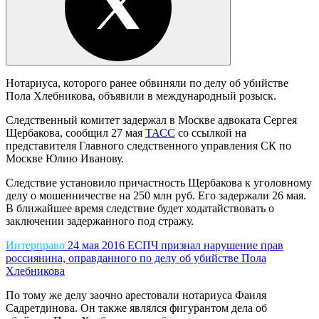
Нотариуса, которого ранее обвиняли по делу об убийстве
Пола Хлебникова, объявили в международный розыск.
Следственный комитет задержал в Москве адвоката Сергея
Щербакова, сообщил 27 мая
ТАСС
со ссылкой на
представителя Главного следственного управления СК по
Москве Юлию Иванову.
Следствие установило причастность Щербакова к уголовному
делу о мошенничестве на 250 млн руб. Его задержали 26 мая.
В ближайшее время следствие будет ходатайствовать о
заключении задержанного под стражу.
Интерправо
24 мая 2016
ЕСПЧ признал нарушение прав
россиянина, оправданного по делу об убийстве Пола
Хлебникова
По тому же делу заочно арестовали нотариуса Фаиля
Садретдинова. Он также являлся фигурантом дела об