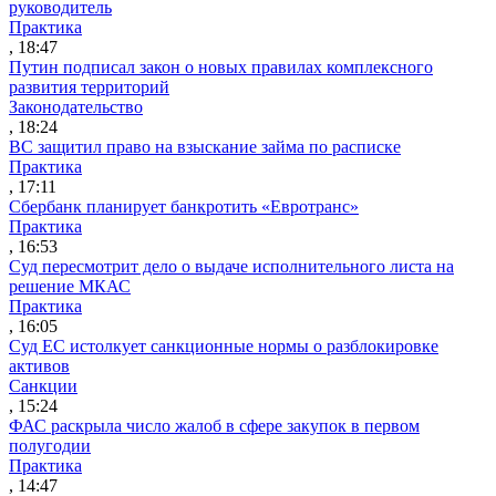
руководитель
Практика
, 18:47
Путин подписал закон о новых правилах комплексного
развития территорий
Законодательство
, 18:24
ВС защитил право на взыскание займа по расписке
Практика
, 17:11
Сбербанк планирует банкротить «Евротранс»
Практика
, 16:53
Суд пересмотрит дело о выдаче исполнительного листа на
решение МКАС
Практика
, 16:05
Суд ЕС истолкует санкционные нормы о разблокировке
активов
Санкции
, 15:24
ФАС раскрыла число жалоб в сфере закупок в первом
полугодии
Практика
, 14:47