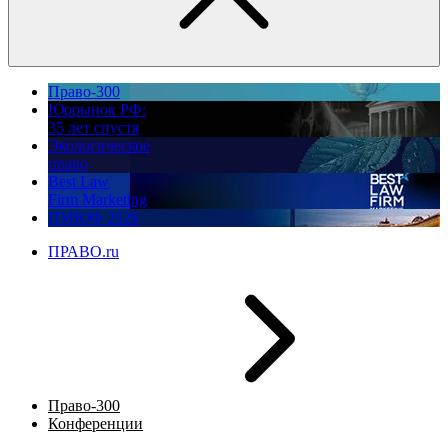
Право-300
Юррынок РФ:
35 лет спустя
Экологическое
право
Best Law
Firm Marketing
ПМЮФ 2026
ПРАВО.ru
Право-300
Конференции