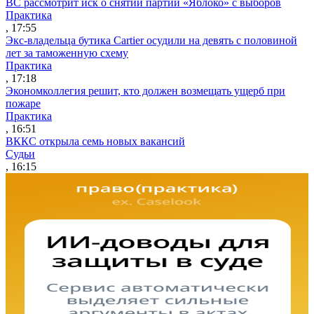
ВС рассмотрит иск о снятии партии «Яблоко» с выборов
Практика
, 17:55
Экс-владельца бутика Cartier осудили на девять с половиной
лет за таможенную схему
Практика
, 17:18
Экономколлегия решит, кто должен возмещать ущерб при
пожаре
Практика
, 16:51
ВККС открыла семь новых вакансий
Судьи
, 16:15