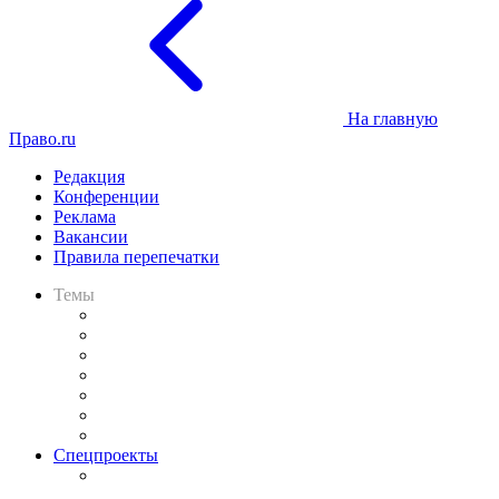
На главную
Право.ru
Редакция
Конференции
Реклама
Вакансии
Правила перепечатки
Темы
Практика
Законодательство
Процесс
Исследования
Рынок юридических услуг
Юридическое сообщество
Важнейшие правовые темы в прессе
Спецпроекты
Подкаст «В здравом уме
и твёрдой памяти»