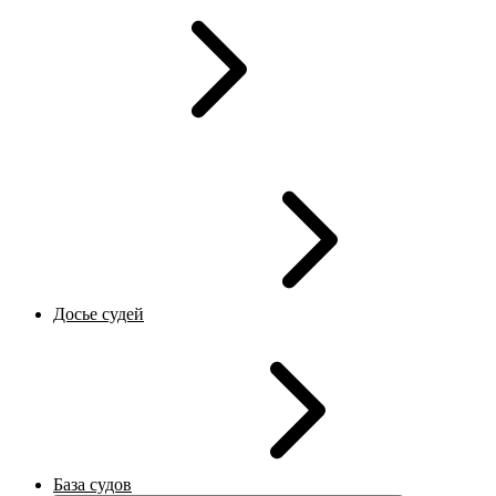
Досье судей
База судов