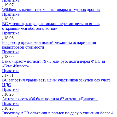
Практика
, 19:07
Wildberries начнет страховать товары от ударов дронов
Практика
, 18:56
ВС уточнил, когда дело можно пересмотреть по вновь
открывшимся обстоятельствам
Практика
, 18:06
Росреестр предложил новый механизм оспаривания
кадастровой стоимости
Практика
, 18:00
Банк «Траст» погасит 797,3 млн руб. долга перед ФНС за
«Гема-Инвест»
Практика
, 17:51
ВС запретил уравнивать цены участников закупок без учета
НДС
Практика
, 16:26
Аптечная сеть «36,6» выкупила 83 аптеки «Диалога»
Практика
, 16:25
Экс-главу АСВ объявили в розыск по делу о хищении более 4