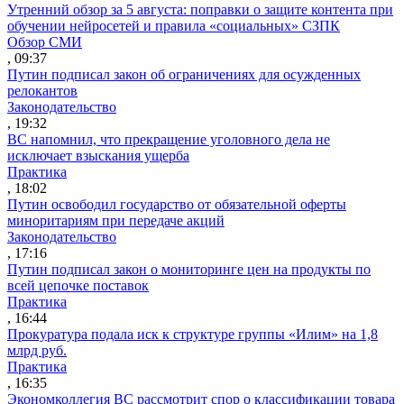
Утренний обзор за 5 августа: поправки о защите контента при
обучении нейросетей и правила «социальных» СЗПК
Обзор СМИ
, 09:37
Путин подписал закон об ограничениях для осужденных
релокантов
Законодательство
, 19:32
ВС напомнил, что прекращение уголовного дела не
исключает взыскания ущерба
Практика
, 18:02
Путин освободил государство от обязательной оферты
миноритариям при передаче акций
Законодательство
, 17:16
Путин подписал закон о мониторинге цен на продукты по
всей цепочке поставок
Практика
, 16:44
Прокуратура подала иск к структуре группы «Илим» на 1,8
млрд руб.
Практика
, 16:35
Экономколлегия ВС рассмотрит спор о классификации товара