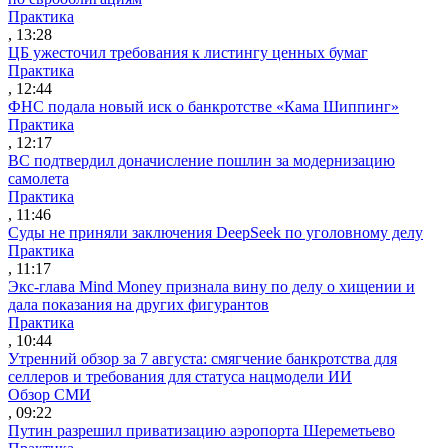
Практика
, 13:28
ЦБ ужесточил требования к листингу ценных бумаг
Практика
, 12:44
ФНС подала новый иск о банкротстве «Кама Шиппинг»
Практика
, 12:17
ВС подтвердил доначисление пошлин за модернизацию
самолета
Практика
, 11:46
Суды не приняли заключения DeepSeek по уголовному делу
Практика
, 11:17
Экс-глава Mind Money признала вину по делу о хищении и
дала показания на других фигурантов
Практика
, 10:44
Утренний обзор за 7 августа: смягчение банкротства для
селлеров и требования для статуса нацмодели ИИ
Обзор СМИ
, 09:22
Путин разрешил приватизацию аэропорта Шереметьево