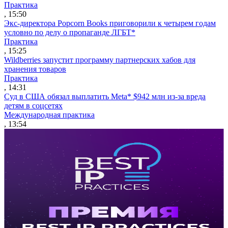
Практика
, 15:50
Экс-директора Popcorn Books приговорили к четырем годам
условно по делу о пропаганде ЛГБТ*
Практика
, 15:25
Wildberries запустит программу партнерских хабов для
хранения товаров
Практика
, 14:31
Суд в США обязал выплатить Meta* $942 млн из-за вреда
детям в соцсетях
Международная практика
, 13:54