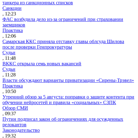
танкера из санкционных списков
Санкции
, 12:23
ФАС возбудила дело из-за ограничений при страховании
заемщиков
Практика
, 12:06
Самарская ККС приняла отставку главы облсуда Шилова
после проверки Генпрокуратуры
Судьи
, 11:48
ВККС открыла семь новых вакансий
Судьи
, 11:28
Власти обсуждают варианты приватизации «Сирены-Трэвел»
Практика
, 10:50
Утренний обзор за 5 августа: поправки о защите контента при
обучении нейросетей и правила «социальных» СЗПК
Обзор СМИ
, 09:37
Путин подписал закон об ограничениях для осужденных
релокантов
Законодательство
, 19:32