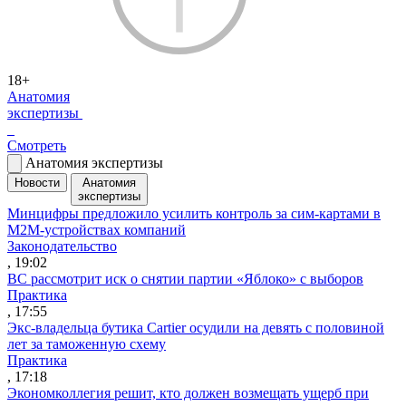
18+
Анатомия
экспертизы
Смотреть
Анатомия экспертизы
Новости
Анатомия
экспертизы
Минцифры предложило усилить контроль за сим-картами в
M2M-устройствах компаний
Законодательство
, 19:02
ВС рассмотрит иск о снятии партии «Яблоко» с выборов
Практика
, 17:55
Экс-владельца бутика Cartier осудили на девять с половиной
лет за таможенную схему
Практика
, 17:18
Экономколлегия решит, кто должен возмещать ущерб при