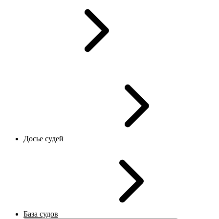
Досье судей
База судов