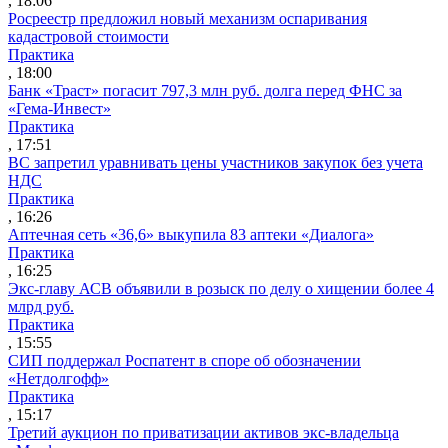
, 18:06
Росреестр предложил новый механизм оспаривания
кадастровой стоимости
Практика
, 18:00
Банк «Траст» погасит 797,3 млн руб. долга перед ФНС за
«Гема-Инвест»
Практика
, 17:51
ВС запретил уравнивать цены участников закупок без учета
НДС
Практика
, 16:26
Аптечная сеть «36,6» выкупила 83 аптеки «Диалога»
Практика
, 16:25
Экс-главу АСВ объявили в розыск по делу о хищении более 4
млрд руб.
Практика
, 15:55
СИП поддержал Роспатент в споре об обозначении
«Нетдолгофф»
Практика
, 15:17
Третий аукцион по приватизации активов экс-владельца