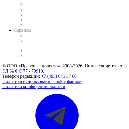
Календарь рассмотрения арбитражных дел
Досье судей
Информация о судах
RSS лента новостей
Вакансии для юристов
Сервисы
Справочно-правовая система
Casebook: мониторинг дел
и компаний
Caselook: поиск и анализ практики
CASE.ONE: управление юридической службой
© ООО «Правовые новости». 2008-2026.
Номер свидетельства
ЭЛ № ФС 77 - 79910
.
Телефон редакции:
+7 (495) 645 37 60
Политика использования cookie-файлов
Политика конфиденциальности