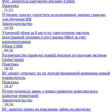
ФАС запретила наружную рекламу Fonbet
Практика
, 11:23
IT-бизнес просит упростить использование данных граждан
для обучения ИИ
Законодательство
, 10:59
Утренний обзор за 6 августа: ужесточение закупок
иностранной техники и рост рынка M&A за счет
национализации
Обзор СМИ
, 09:26
Росимущество проведет новый аукцион по продаже активов
Global Spirits
Практика
, 18:50
ВС решит, отвечает ли по долгам брошенной компании новый
руководитель
Практика
, 18:47
Путин подписал закон о новых правилах комплексного
развития территорий
Законодательство
, 18:24
ВС защитил право на взыскание займа по расписке