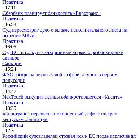
Практика
, 17:11
Сбербанк планирует банкротить «Евротранс»
Практика
, 16:53
Суд пересмотрит дело о выдаче исполнительного листа на
решение МКАС
Практика
, 16:05
Суд ЕС истолкует санкционные нормы о разблокировке
активов
Санкции
, 15:24
ФАС раскрыла число жалоб в сфере закупок в первом
полугодии
Практика
, 14:47
NexTouch выкупит активы обанкротившегося «Кванта»
Практика
, 13:35
«Евротранс» перешел в полноценный дефолт по трем
выпускам облигаций
Практика
, 12:31
Российский судовладелец отозвал иск к ЕС после исключения