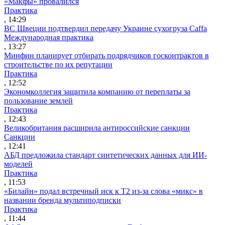
«Макфы» провалился
Практика
, 14:29
ВС Швеции подтвердил передачу Украине сухогруза Caffa
Международная практика
, 13:27
Минфин планирует отбирать подрядчиков госконтрактов в
строительстве по их репутации
Практика
, 12:52
Экономколлегия защитила компанию от переплаты за
пользование землей
Практика
, 12:43
Великобритания расширила антироссийские санкции
Санкции
, 12:41
АБД предложила стандарт синтетических данных для ИИ-
моделей
Практика
, 11:53
«Билайн» подал встречный иск к Т2 из-за слова «микс» в
названии бренда мультиподписки
Практика
, 11:44