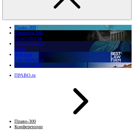
Право-300
Юррынок РФ:
35 лет спустя
Экологическое
право
Best Law
Firm Marketing
ПМЮФ 2026
ПРАВО.ru
Право-300
Конференции