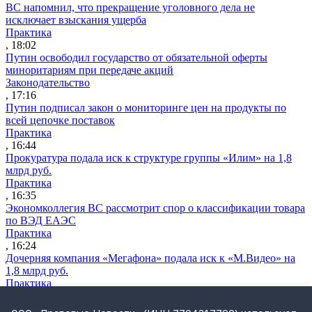
ВС напомнил, что прекращение уголовного дела не
исключает взыскания ущерба
Практика
, 18:02
Путин освободил государство от обязательной оферты
миноритариям при передаче акций
Законодательство
, 17:16
Путин подписал закон о мониторинге цен на продукты по
всей цепочке поставок
Практика
, 16:44
Прокуратура подала иск к структуре группы «Илим» на 1,8
млрд руб.
Практика
, 16:35
Экономколлегия ВС рассмотрит спор о классификации товара
по ВЭД ЕАЭС
Практика
, 16:24
Дочерняя компания «Мегафона» подала иск к «М.Видео» на
1,8 млрд руб.
Практика
, 15:50
СИП проверит отмену патента на систему управления