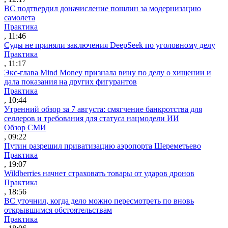
ВС подтвердил доначисление пошлин за модернизацию
самолета
Практика
, 11:46
Суды не приняли заключения DeepSeek по уголовному делу
Практика
, 11:17
Экс-глава Mind Money признала вину по делу о хищении и
дала показания на других фигурантов
Практика
, 10:44
Утренний обзор за 7 августа: смягчение банкротства для
селлеров и требования для статуса нацмодели ИИ
Обзор СМИ
, 09:22
Путин разрешил приватизацию аэропорта Шереметьево
Практика
, 19:07
Wildberries начнет страховать товары от ударов дронов
Практика
, 18:56
ВС уточнил, когда дело можно пересмотреть по вновь
открывшимся обстоятельствам
Практика