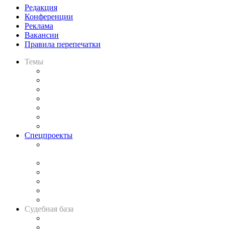
Редакция
Конференции
Реклама
Вакансии
Правила перепечатки
Темы
Практика
Законодательство
Процесс
Исследования
Рынок юридических услуг
Юридическое сообщество
Важнейшие правовые темы в прессе
Спецпроекты
Подкаст «В здравом уме
и твёрдой памяти»
Legal Design
Банкротная панорама
Советы для литигаторов
Сговоры на торгах
Авто
Судебная база
Картотека арбитражных дел
Решения арбитражных судов