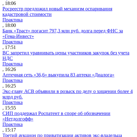
, 18:06
Росреестр предложил новый механизм оспаривания
кадастровой стоимости
Практика
, 18:00
Банк «Траст» погасит 797,3 млн руб. долга перед ФНС за
«Гема-Инвест»
Практика
, 17:51
ВС запретил уравнивать цены участников закупок без учета
НДС
Практика
, 16:26
Аптечная сеть «36,6» выкупила 83 аптеки «Диалога»
Практика
, 16:25
Экс-главу АСВ объявили в розыск по делу о хищении более 4
млрд руб.
Практика
, 15:55
СИП поддержал Роспатент в споре об обозначении
«Нетдолгофф»
Практика
, 15:17
Третий аукцион по приватизации активов экс-владельца