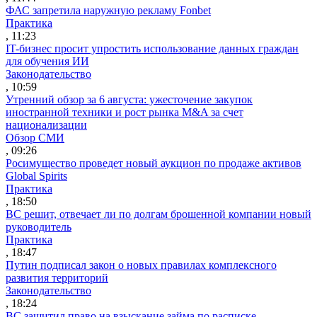
ФАС запретила наружную рекламу Fonbet
Практика
, 11:23
IT-бизнес просит упростить использование данных граждан
для обучения ИИ
Законодательство
, 10:59
Утренний обзор за 6 августа: ужесточение закупок
иностранной техники и рост рынка M&A за счет
национализации
Обзор СМИ
, 09:26
Росимущество проведет новый аукцион по продаже активов
Global Spirits
Практика
, 18:50
ВС решит, отвечает ли по долгам брошенной компании новый
руководитель
Практика
, 18:47
Путин подписал закон о новых правилах комплексного
развития территорий
Законодательство
, 18:24
ВС защитил право на взыскание займа по расписке