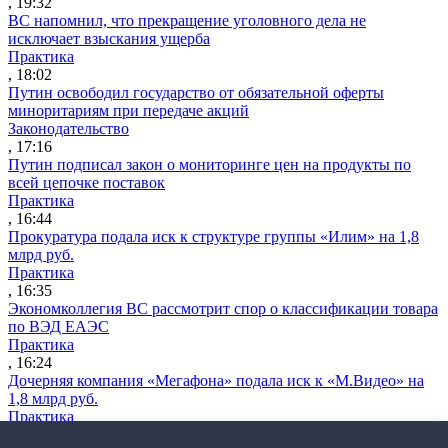
, 19:32
ВС напомнил, что прекращение уголовного дела не
исключает взыскания ущерба
Практика
, 18:02
Путин освободил государство от обязательной оферты
миноритариям при передаче акций
Законодательство
, 17:16
Путин подписал закон о мониторинге цен на продукты по
всей цепочке поставок
Практика
, 16:44
Прокуратура подала иск к структуре группы «Илим» на 1,8
млрд руб.
Практика
, 16:35
Экономколлегия ВС рассмотрит спор о классификации товара
по ВЭД ЕАЭС
Практика
, 16:24
Дочерняя компания «Мегафона» подала иск к «М.Видео» на
1,8 млрд руб.
Практика
, 15:50