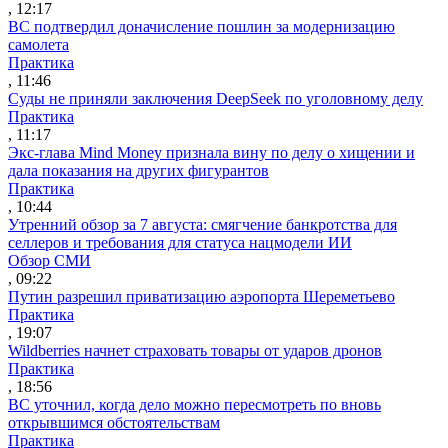
, 12:17
ВС подтвердил доначисление пошлин за модернизацию
самолета
Практика
, 11:46
Суды не приняли заключения DeepSeek по уголовному делу
Практика
, 11:17
Экс-глава Mind Money признала вину по делу о хищении и
дала показания на других фигурантов
Практика
, 10:44
Утренний обзор за 7 августа: смягчение банкротства для
селлеров и требования для статуса нацмодели ИИ
Обзор СМИ
, 09:22
Путин разрешил приватизацию аэропорта Шереметьево
Практика
, 19:07
Wildberries начнет страховать товары от ударов дронов
Практика
, 18:56
ВС уточнил, когда дело можно пересмотреть по вновь
открывшимся обстоятельствам
Практика