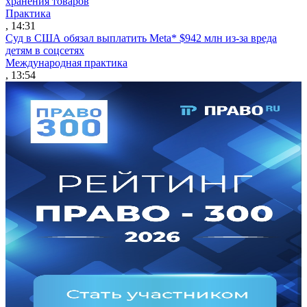
хранения товаров
Практика
, 14:31
Суд в США обязал выплатить Meta* $942 млн из-за вреда
детям в соцсетях
Международная практика
, 13:54