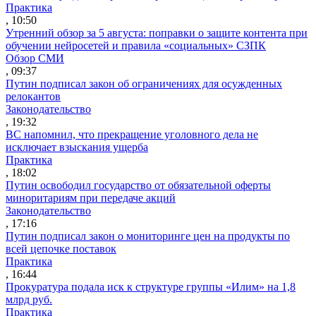
Практика
, 10:50
Утренний обзор за 5 августа: поправки о защите контента при
обучении нейросетей и правила «социальных» СЗПК
Обзор СМИ
, 09:37
Путин подписал закон об ограничениях для осужденных
релокантов
Законодательство
, 19:32
ВС напомнил, что прекращение уголовного дела не
исключает взыскания ущерба
Практика
, 18:02
Путин освободил государство от обязательной оферты
миноритариям при передаче акций
Законодательство
, 17:16
Путин подписал закон о мониторинге цен на продукты по
всей цепочке поставок
Практика
, 16:44
Прокуратура подала иск к структуре группы «Илим» на 1,8
млрд руб.
Практика