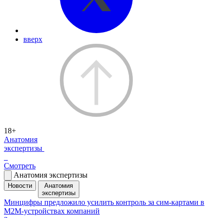
вверх
18+
Анатомия
экспертизы
Смотреть
Анатомия экспертизы
Новости
Анатомия
экспертизы
Минцифры предложило усилить контроль за сим-картами в
M2M-устройствах компаний