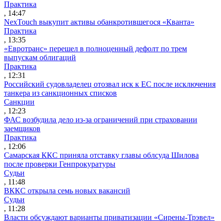
Практика
, 14:47
NexTouch выкупит активы обанкротившегося «Кванта»
Практика
, 13:35
«Евротранс» перешел в полноценный дефолт по трем
выпускам облигаций
Практика
, 12:31
Российский судовладелец отозвал иск к ЕС после исключения
танкера из санкционных списков
Санкции
, 12:23
ФАС возбудила дело из-за ограничений при страховании
заемщиков
Практика
, 12:06
Самарская ККС приняла отставку главы облсуда Шилова
после проверки Генпрокуратуры
Судьи
, 11:48
ВККС открыла семь новых вакансий
Судьи
, 11:28
Власти обсуждают варианты приватизации «Сирены-Трэвел»