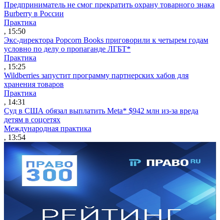
Предприниматель не смог прекратить охрану товарного знака
Burberry в России
Практика
, 15:50
Экс-директора Popcorn Books приговорили к четырем годам
условно по делу о пропаганде ЛГБТ*
Практика
, 15:25
Wildberries запустит программу партнерских хабов для
хранения товаров
Практика
, 14:31
Суд в США обязал выплатить Meta* $942 млн из-за вреда
детям в соцсетях
Международная практика
, 13:54