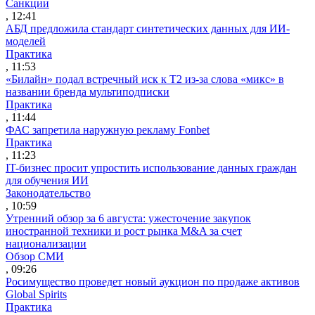
Санкции
, 12:41
АБД предложила стандарт синтетических данных для ИИ-
моделей
Практика
, 11:53
«Билайн» подал встречный иск к Т2 из-за слова «микс» в
названии бренда мультиподписки
Практика
, 11:44
ФАС запретила наружную рекламу Fonbet
Практика
, 11:23
IT-бизнес просит упростить использование данных граждан
для обучения ИИ
Законодательство
, 10:59
Утренний обзор за 6 августа: ужесточение закупок
иностранной техники и рост рынка M&A за счет
национализации
Обзор СМИ
, 09:26
Росимущество проведет новый аукцион по продаже активов
Global Spirits
Практика