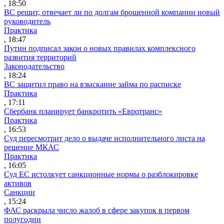
, 18:50
ВС решит, отвечает ли по долгам брошенной компании новый
руководитель
Практика
, 18:47
Путин подписал закон о новых правилах комплексного
развития территорий
Законодательство
, 18:24
ВС защитил право на взыскание займа по расписке
Практика
, 17:11
Сбербанк планирует банкротить «Евротранс»
Практика
, 16:53
Суд пересмотрит дело о выдаче исполнительного листа на
решение МКАС
Практика
, 16:05
Суд ЕС истолкует санкционные нормы о разблокировке
активов
Санкции
, 15:24
ФАС раскрыла число жалоб в сфере закупок в первом
полугодии