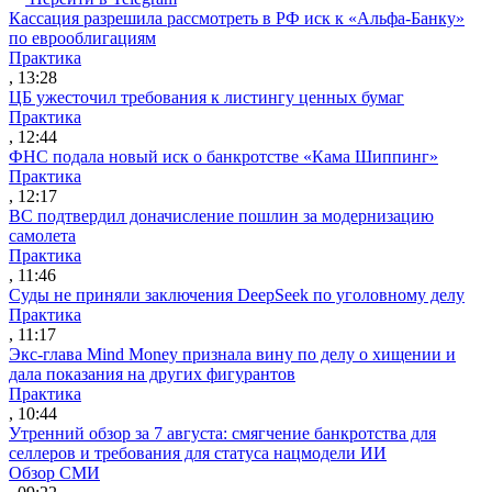
Кассация разрешила рассмотреть в РФ иск к «Альфа-Банку»
по еврооблигациям
Практика
, 13:28
ЦБ ужесточил требования к листингу ценных бумаг
Практика
, 12:44
ФНС подала новый иск о банкротстве «Кама Шиппинг»
Практика
, 12:17
ВС подтвердил доначисление пошлин за модернизацию
самолета
Практика
, 11:46
Суды не приняли заключения DeepSeek по уголовному делу
Практика
, 11:17
Экс-глава Mind Money признала вину по делу о хищении и
дала показания на других фигурантов
Практика
, 10:44
Утренний обзор за 7 августа: смягчение банкротства для
селлеров и требования для статуса нацмодели ИИ
Обзор СМИ