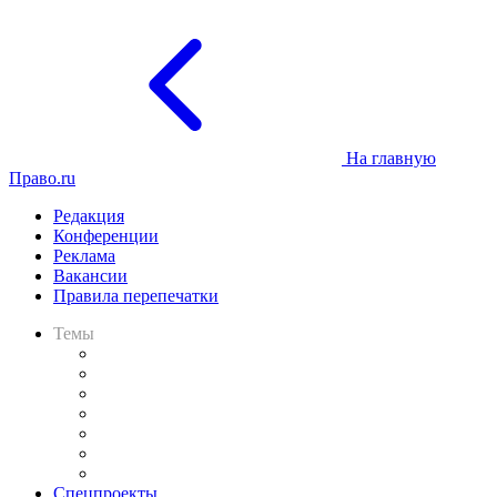
На главную
Право.ru
Редакция
Конференции
Реклама
Вакансии
Правила перепечатки
Темы
Практика
Законодательство
Процесс
Исследования
Рынок юридических услуг
Юридическое сообщество
Важнейшие правовые темы в прессе
Спецпроекты