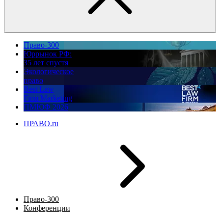
Право-300
Юррынок РФ:
35 лет спустя
Экологическое
право
Best Law
Firm Marketing
ПМЮФ 2026
ПРАВО.ru
Право-300
Конференции