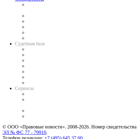
Подкаст «В здравом уме
и твёрдой памяти»
Legal Design
Банкротная панорама
Советы для литигаторов
Сговоры на торгах
Авто
Судебная база
Картотека арбитражных дел
Решения арбитражных судов
Календарь рассмотрения арбитражных дел
Досье судей
Информация о судах
RSS лента новостей
Вакансии для юристов
Сервисы
Справочно-правовая система
Casebook: мониторинг дел
и компаний
Caselook: поиск и анализ практики
CASE.ONE: управление юридической службой
© ООО «Правовые новости». 2008-2026.
Номер свидетельства
ЭЛ № ФС 77 - 79910
.
Телефон редакции:
+7 (495) 645 37 60