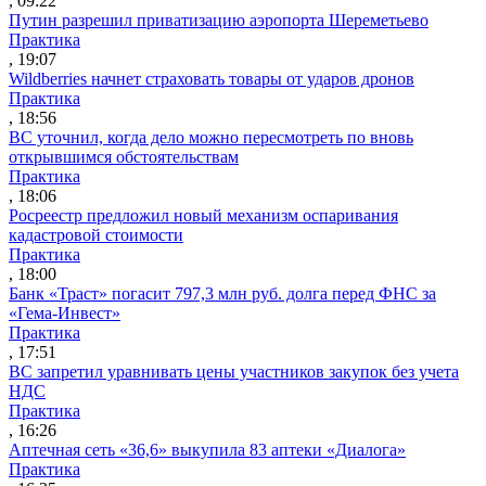
, 09:22
Путин разрешил приватизацию аэропорта Шереметьево
Практика
, 19:07
Wildberries начнет страховать товары от ударов дронов
Практика
, 18:56
ВС уточнил, когда дело можно пересмотреть по вновь
открывшимся обстоятельствам
Практика
, 18:06
Росреестр предложил новый механизм оспаривания
кадастровой стоимости
Практика
, 18:00
Банк «Траст» погасит 797,3 млн руб. долга перед ФНС за
«Гема-Инвест»
Практика
, 17:51
ВС запретил уравнивать цены участников закупок без учета
НДС
Практика
, 16:26
Аптечная сеть «36,6» выкупила 83 аптеки «Диалога»
Практика