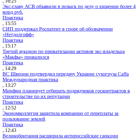
, 16:25
Экс-главу АСВ объявили в розыск по делу о хищении более 4
млрд руб.
Практика
, 15:55
СИП поддержал Роспатент в споре об обозначении
«Нетдолгофф»
Практика
, 15:17
Третий аукцион по приватизации активов экс-владельца
«Макфы» провалился
Практика
, 14:29
ВС Швеции подтвердил передачу Украине сухогруза Caffa
Международная практика
, 13:27
Минфин планирует отбирать подрядчиков госконтрактов в
строительстве по их репутации
Практика
, 12:52
Экономколлегия защитила компанию от переплаты за
пользование землей
Практика
, 12:43
Великобритания расширила антироссийские санкции