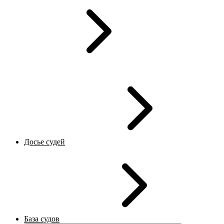
Досье судей
База судов