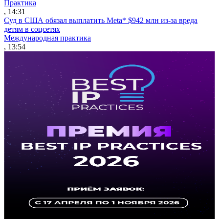
Практика
, 14:31
Суд в США обязал выплатить Meta* $942 млн из-за вреда
детям в соцсетях
Международная практика
, 13:54