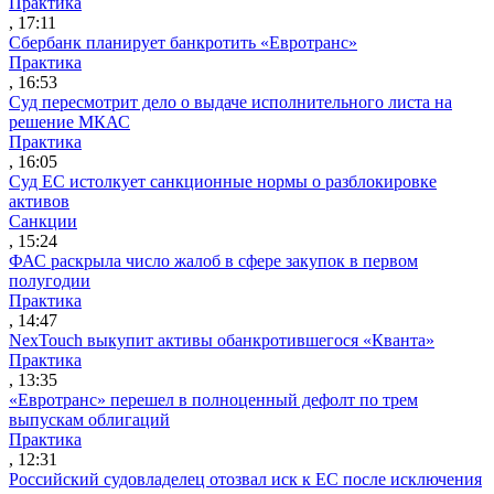
Практика
, 17:11
Сбербанк планирует банкротить «Евротранс»
Практика
, 16:53
Суд пересмотрит дело о выдаче исполнительного листа на
решение МКАС
Практика
, 16:05
Суд ЕС истолкует санкционные нормы о разблокировке
активов
Санкции
, 15:24
ФАС раскрыла число жалоб в сфере закупок в первом
полугодии
Практика
, 14:47
NexTouch выкупит активы обанкротившегося «Кванта»
Практика
, 13:35
«Евротранс» перешел в полноценный дефолт по трем
выпускам облигаций
Практика
, 12:31
Российский судовладелец отозвал иск к ЕС после исключения