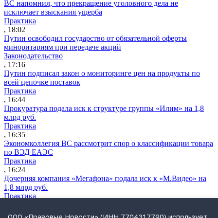
ВС напомнил, что прекращение уголовного дела не
исключает взыскания ущерба
Практика
, 18:02
Путин освободил государство от обязательной оферты
миноритариям при передаче акций
Законодательство
, 17:16
Путин подписал закон о мониторинге цен на продукты по
всей цепочке поставок
Практика
, 16:44
Прокуратура подала иск к структуре группы «Илим» на 1,8
млрд руб.
Практика
, 16:35
Экономколлегия ВС рассмотрит спор о классификации товара
по ВЭД ЕАЭС
Практика
, 16:24
Дочерняя компания «Мегафона» подала иск к «М.Видео» на
1,8 млрд руб.
Практика
, 15:50
СИП проверит отмену патента на систему управления
ООО «Правовые Новости» (ИНН 7704317790) использует