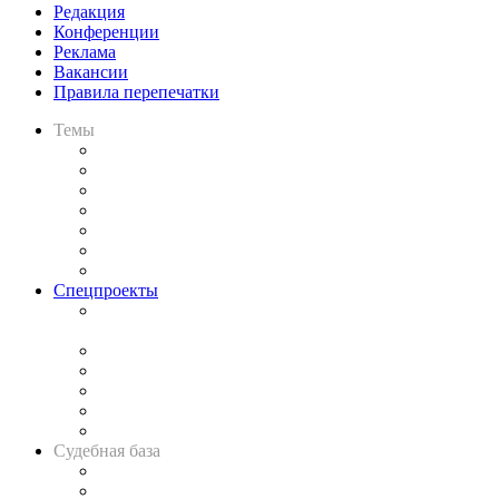
Редакция
Конференции
Реклама
Вакансии
Правила перепечатки
Темы
Практика
Законодательство
Процесс
Исследования
Рынок юридических услуг
Юридическое сообщество
Важнейшие правовые темы в прессе
Спецпроекты
Подкаст «В здравом уме
и твёрдой памяти»
Legal Design
Банкротная панорама
Советы для литигаторов
Сговоры на торгах
Авто
Судебная база
Картотека арбитражных дел
Решения арбитражных судов