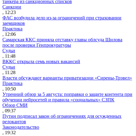
танкера из санкционных списков
Санкции
, 12:23
ФАС возбудила дело из-за ограничений при страховании
заемщиков
Практика
, 12:06
Самарская ККС приняла отставку главы облсуда Шилова
после проверки Генпрокуратуры
Судьи
, 11:48
ВККС открыла семь новых вакансий
Судьи
, 11:28
Власти обсуждают варианты приватизации «Сирены-Трэвел»
Практика
, 10:50
Утренний обзор за 5 августа: поправки о защите контента при
обучении нейросетей и правила «социальных» СЗПК
Обзор СМИ
, 09:37
Путин подписал закон об ограничениях для осужденных
релокантов
Законодательство
, 19:32