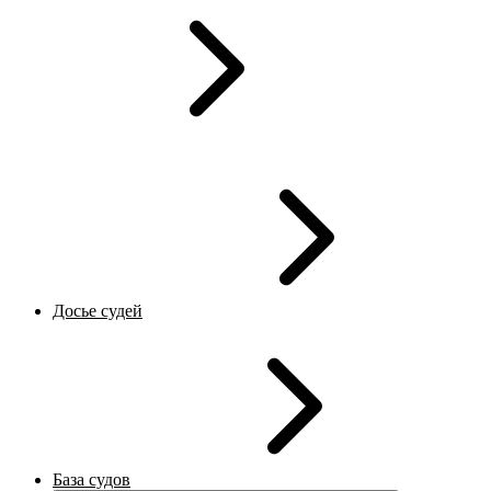
Досье судей
База судов