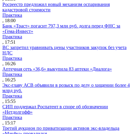
Росреестр предложил новый механизм оспаривания
кадастровой стоимости
Практика
, 18:00
Банк «Траст» погасит 797,3 млн руб. долга перед ФНС за
«Гема-Инвест»
Практика
, 17:51
ВС запретил уравнивать цены участников закупок без учета
НДС
Практика
, 16:26
Аптечная сеть «36,6» выкупила 83 аптеки «Диалога»
Практика
, 16:25
Экс-главу АСВ объявили в розыск по делу о хищении более 4
млрд руб.
Практика
, 15:55
СИП поддержал Роспатент в споре об обозначении
«Нетдолгофф»
Практика
, 15:17
Третий аукцион по приватизации активов экс-владельца
«Макфы» провалился