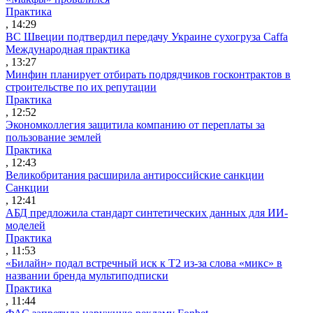
Практика
, 14:29
ВС Швеции подтвердил передачу Украине сухогруза Caffa
Международная практика
, 13:27
Минфин планирует отбирать подрядчиков госконтрактов в
строительстве по их репутации
Практика
, 12:52
Экономколлегия защитила компанию от переплаты за
пользование землей
Практика
, 12:43
Великобритания расширила антироссийские санкции
Санкции
, 12:41
АБД предложила стандарт синтетических данных для ИИ-
моделей
Практика
, 11:53
«Билайн» подал встречный иск к Т2 из-за слова «микс» в
названии бренда мультиподписки
Практика
, 11:44