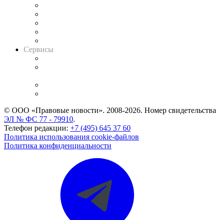
Календарь рассмотрения арбитражных дел
Досье судей
Информация о судах
RSS лента новостей
Вакансии для юристов
Сервисы
Справочно-правовая система
Casebook: мониторинг дел
и компаний
Caselook: поиск и анализ практики
CASE.ONE: управление юридической службой
© ООО «Правовые новости». 2008-2026.
Номер свидетельства
ЭЛ № ФС 77 - 79910
.
Телефон редакции:
+7 (495) 645 37 60
Политика использования cookie-файлов
Политика конфиденциальности