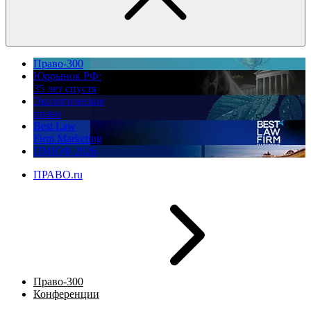
Право-300
Юррынок РФ:
35 лет спустя
Экологическое
право
Best Law
Firm Marketing
ПМЮФ 2026
ПРАВО.ru
Право-300
Конференции