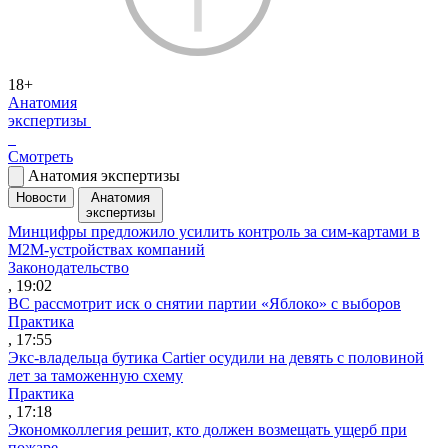
18+
Анатомия
экспертизы
Смотреть
Анатомия экспертизы
Новости
Анатомия
экспертизы
Минцифры предложило усилить контроль за сим-картами в
M2M-устройствах компаний
Законодательство
, 19:02
ВС рассмотрит иск о снятии партии «Яблоко» с выборов
Практика
, 17:55
Экс-владельца бутика Cartier осудили на девять с половиной
лет за таможенную схему
Практика
, 17:18
Экономколлегия решит, кто должен возмещать ущерб при
пожаре