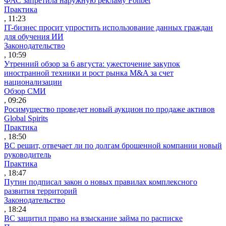
ФАС запретила наружную рекламу Fonbet
Практика
, 11:23
IT-бизнес просит упростить использование данных граждан
для обучения ИИ
Законодательство
, 10:59
Утренний обзор за 6 августа: ужесточение закупок
иностранной техники и рост рынка M&A за счет
национализации
Обзор СМИ
, 09:26
Росимущество проведет новый аукцион по продаже активов
Global Spirits
Практика
, 18:50
ВС решит, отвечает ли по долгам брошенной компании новый
руководитель
Практика
, 18:47
Путин подписал закон о новых правилах комплексного
развития территорий
Законодательство
, 18:24
ВС защитил право на взыскание займа по расписке