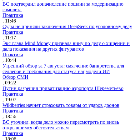
ВС подтвердил доначисление пошлин за модернизацию
самолета
Практика
, 11:46
Суды не приняли заключения DeepSeek по уголовному делу
Практика
, 11:17
Экс-глава Mind Money признала вину по делу о хищении и
дала показания на других фигурантов
Практика
, 10:44
Утренний обзор за 7 августа: смягчение банкротства для
селлеров и требования для статуса нацмодели ИИ
Обзор СМИ
, 09:22
Путин разрешил приватизацию аэропорта Шереметьево
Практика
, 19:07
Wildberries начнет страховать товары от ударов дронов
Практика
, 18:56
ВС уточнил, когда дело можно пересмотреть по вновь
открывшимся обстоятельствам
Практика
, 18:06