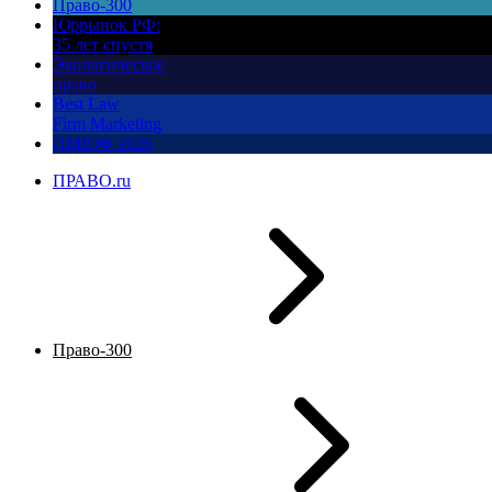
Право-300
Юррынок РФ:
35 лет спустя
Экологическое
право
Best Law
Firm Marketing
ПМЮФ 2026
ПРАВО.ru
Право-300