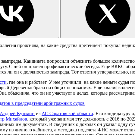
оллегия проясняла, на какие средства претендент покупал недв
 зампреды. Кандидата попросили объяснить большое количеств
пругу. С ней он провел профилактические беседы. Еще ВККС обр
тся ли он с должностью зампреда. Тот ответил утвердительно, но
сти
, где она и работает. У нее уточнили, на какие деньги судья 
орый Деревенко брала на общих основаниях. Еще квалифколлегия 
 Она объяснила, что он не участвует в делах, которые рассматри
атов в председатели арбитражных судов
Андрей Кузьмин
из
АС Саратовской области
. Его кандидатуру 
тр Михайлов
, который уже занимал эту должность с 2016 по 202
оданных им документах. В сведениях о доходах он указал одну с
умму из личного кабинета, а методика подсчета ФНС может отлич