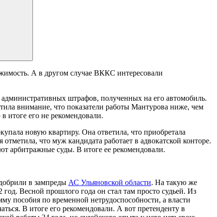
ижимость. А в другом случае ВККС интересовали
о административных штрафов, полученных на его автомобиль.
атила внимание, что показатели работы Мантурова ниже, чем
 в итоге его не рекомендовали.
покупала новую квартиру. Она ответила, что приобретала
отметила, что муж кандидата работает в адвокатской конторе.
вают арбитражные суды. В итоге ее рекомендовали.
одобрили в зампреды
АС Ульяновской области
. На такую же
2 год. Весной прошлого года он стал там просто судьей. Из
умму пособия по временной нетрудоспособности, а власти
аться. В итоге его рекомендовали. А вот претенденту в