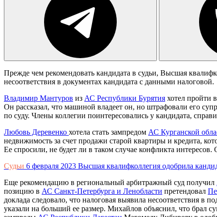
Прежде чем рекомендовать кандидата в судьи, Высшая квалифк
несоответствия в документах кандидата с данными налоговой.
Владимир Мантуров
из
АС Республики Бурятия
хотел пройти в
Он рассказал, что машиной владеет он, но штрафовали его су
по суду. Члены коллегии поинтересовались у кандидата, справи
Любовь Деревенко
хотела стать зампредом
АС Курганской обла
недвижимость за счет продажи старой квартиры и кредита, кот
Ее спросили, не будет ли в таком случае конфликта интересов.
Судьи
6 февраля 2023
Высшая квалифколлегия одобрила кандид
Еще рекомендацию в региональный арбитражный суд получил
позицию в
АС Санкт-Петербурга и Ленобласти
претендовал
Пе
доклада следовало, что налоговая выявила несоответствия в п
указали на больший ее размер. Михайлов объяснил, что брал с