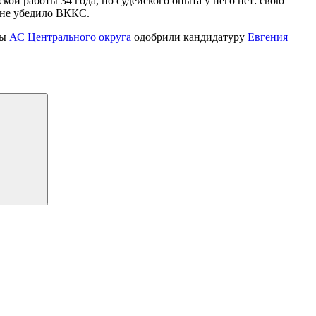
ой работы 34 года, но судейского опыта у него нет: свою
о не убедило ВККС.
ды
АС Центрального округа
одобрили кандидатуру
Евгения