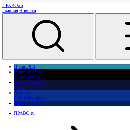
ПРАВО.ru
Главная
Новости
Право-300
Юррынок РФ:
35 лет спустя
Экологическое
право
Best Law
Firm Marketing
ПМЮФ 2026
ПРАВО.ru