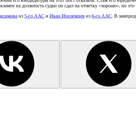
нии его кандидатуры на этот пост отказали. Стаж его юридическ
кзамен на должность судьи он сдал на отметку «хорошо», но эт
исимова
из
5-го ААС
и
Иван Иноземцев
из
6-го ААС
. В зампре