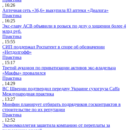
, 16:26
Аптечная сеть «36,6» выкупила 83 аптеки «Диалога»
Практика
, 16:25
Экс-главу АСВ объявили в розыск по делу о хищении более 4
млрд руб.
Практика
, 15:55
СИП поддержал Роспатент в споре об обозначении
«Нетдолгофф»
Практика
, 15:17
Третий аукцион по приватизации активов экс-владельца
«Макфы» провалился
Практика
, 14:29
ВС Швеции подтвердил передачу Украине сухогруза Caffa
Международная практика
, 13:27
Минфин планирует отбирать подрядчиков госконтрактов в
строительстве по их репутации
Практика
, 12:52
Экономколлегия защитила компанию от переплаты за