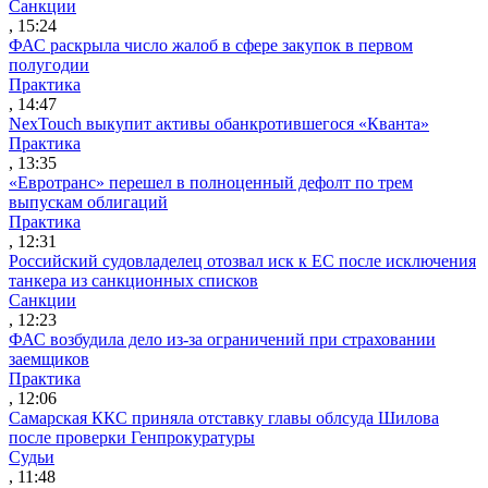
Санкции
, 15:24
ФАС раскрыла число жалоб в сфере закупок в первом
полугодии
Практика
, 14:47
NexTouch выкупит активы обанкротившегося «Кванта»
Практика
, 13:35
«Евротранс» перешел в полноценный дефолт по трем
выпускам облигаций
Практика
, 12:31
Российский судовладелец отозвал иск к ЕС после исключения
танкера из санкционных списков
Санкции
, 12:23
ФАС возбудила дело из-за ограничений при страховании
заемщиков
Практика
, 12:06
Самарская ККС приняла отставку главы облсуда Шилова
после проверки Генпрокуратуры
Судьи
, 11:48