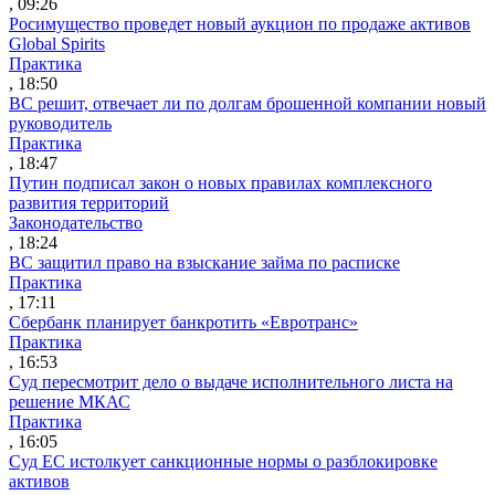
, 09:26
Росимущество проведет новый аукцион по продаже активов
Global Spirits
Практика
, 18:50
ВС решит, отвечает ли по долгам брошенной компании новый
руководитель
Практика
, 18:47
Путин подписал закон о новых правилах комплексного
развития территорий
Законодательство
, 18:24
ВС защитил право на взыскание займа по расписке
Практика
, 17:11
Сбербанк планирует банкротить «Евротранс»
Практика
, 16:53
Суд пересмотрит дело о выдаче исполнительного листа на
решение МКАС
Практика
, 16:05
Суд ЕС истолкует санкционные нормы о разблокировке
активов