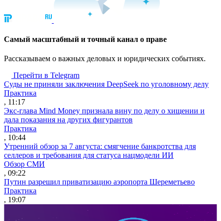
Cамый масштабный и точный канал о праве
Рассказываем о важных деловых и юридических событиях.
Перейти в Telegram
Суды не приняли заключения DeepSeek по уголовному делу
Практика
, 11:17
Экс-глава Mind Money признала вину по делу о хищении и
дала показания на других фигурантов
Практика
, 10:44
Утренний обзор за 7 августа: смягчение банкротства для
селлеров и требования для статуса нацмодели ИИ
Обзор СМИ
, 09:22
Путин разрешил приватизацию аэропорта Шереметьево
Практика
, 19:07