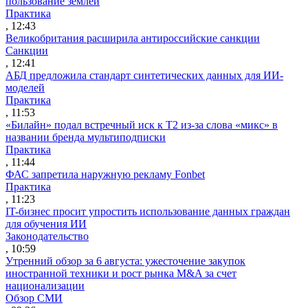
пользование землей
Практика
, 12:43
Великобритания расширила антироссийские санкции
Санкции
, 12:41
АБД предложила стандарт синтетических данных для ИИ-
моделей
Практика
, 11:53
«Билайн» подал встречный иск к Т2 из-за слова «микс» в
названии бренда мультиподписки
Практика
, 11:44
ФАС запретила наружную рекламу Fonbet
Практика
, 11:23
IT-бизнес просит упростить использование данных граждан
для обучения ИИ
Законодательство
, 10:59
Утренний обзор за 6 августа: ужесточение закупок
иностранной техники и рост рынка M&A за счет
национализации
Обзор СМИ