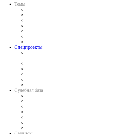
Темы
Практика
Законодательство
Процесс
Исследования
Рынок юридических услуг
Юридическое сообщество
Важнейшие правовые темы в прессе
Спецпроекты
Подкаст «В здравом уме
и твёрдой памяти»
Legal Design
Банкротная панорама
Советы для литигаторов
Сговоры на торгах
Авто
Судебная база
Картотека арбитражных дел
Решения арбитражных судов
Календарь рассмотрения арбитражных дел
Досье судей
Информация о судах
RSS лента новостей
Вакансии для юристов
Сервисы