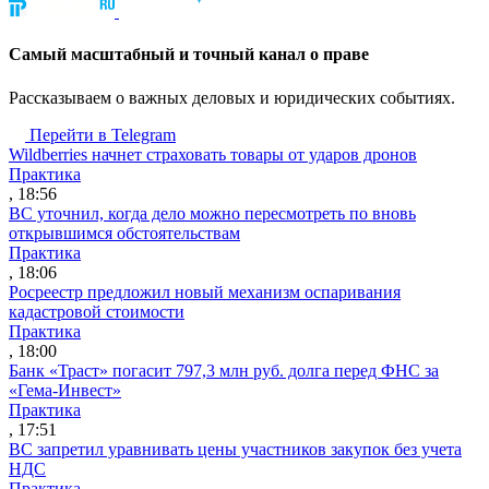
Cамый масштабный и точный канал о праве
Рассказываем о важных деловых и юридических событиях.
Перейти в Telegram
Wildberries начнет страховать товары от ударов дронов
Практика
, 18:56
ВС уточнил, когда дело можно пересмотреть по вновь
открывшимся обстоятельствам
Практика
, 18:06
Росреестр предложил новый механизм оспаривания
кадастровой стоимости
Практика
, 18:00
Банк «Траст» погасит 797,3 млн руб. долга перед ФНС за
«Гема-Инвест»
Практика
, 17:51
ВС запретил уравнивать цены участников закупок без учета
НДС
Практика