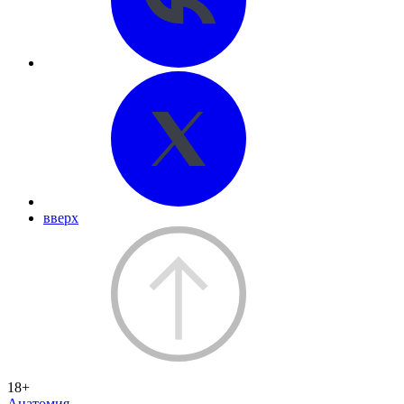
вверх
18+
Анатомия