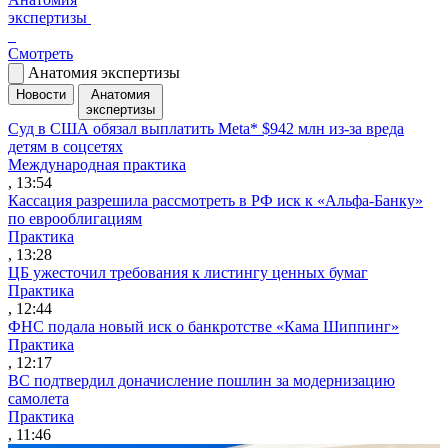
экспертизы
Смотреть
Анатомия экспертизы
Новости
Анатомия
экспертизы
Суд в США обязал выплатить Meta* $942 млн из-за вреда
детям в соцсетях
Международная практика
, 13:54
Кассация разрешила рассмотреть в РФ иск к «Альфа-Банку»
по еврооблигациям
Практика
, 13:28
ЦБ ужесточил требования к листингу ценных бумаг
Практика
, 12:44
ФНС подала новый иск о банкротстве «Кама Шиппинг»
Практика
, 12:17
ВС подтвердил доначисление пошлин за модернизацию
самолета
Практика
, 11:46