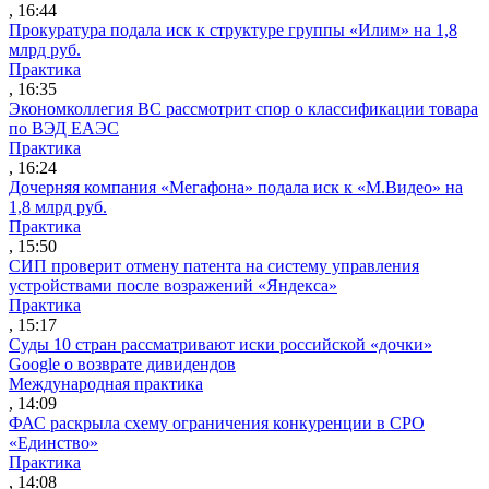
, 16:44
Прокуратура подала иск к структуре группы «Илим» на 1,8
млрд руб.
Практика
, 16:35
Экономколлегия ВС рассмотрит спор о классификации товара
по ВЭД ЕАЭС
Практика
, 16:24
Дочерняя компания «Мегафона» подала иск к «М.Видео» на
1,8 млрд руб.
Практика
, 15:50
СИП проверит отмену патента на систему управления
устройствами после возражений «Яндекса»
Практика
, 15:17
Суды 10 стран рассматривают иски российской «дочки»
Google о возврате дивидендов
Международная практика
, 14:09
ФАС раскрыла схему ограничения конкуренции в СРО
«Единство»
Практика
, 14:08