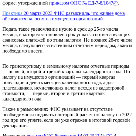
форме, утвержденной
приказом ФНС № ЕД-7-8/1047@
.
Практика
20 марта 2023
ФНС разъяснила, что жилые дома
облагаются налогом на имущество организаций
Подать такое уведомление нужно в срок до 25-го числа
месяца, в котором установлен срок уплаты соответствующих
авансовых платежей по этим налогам. Не позднее 28-го числа
месяца, следующего за истекшим отчетным периодом, авансы
необходимо внести.
По транспортному и земельному налогам отчетные периоды
— первый, второй и третий кварталы календарного года. По
налогу на имущество организаций — первый квартал,
полугодие и девять месяцев календарного года, а для
плательщиков, исчисляющих налог исходя из кадастровой
стоимости, — первый, второй и третий кварталы
календарного года.
Также в разъяснениях ФНС указывает на отсутствие
необходимости подавать повторный расчет по налогу на 2022
год при его уплате, если он уже отражен в итоговой годовой
декларации.
Источник:
письмо ФНС России от 14.03.2023 № БС-4-