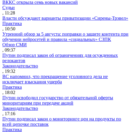
ВККС открыла семь новых вакансий
Судьи
, 11:28
Власти обсуждают варианты приватизации «Сирены-Трэвел»
Практика
, 10:50
Утренний обзор за 5 августа: поправки о защите контента при
обучении нейросетей и правила «социальных» СЗПК
Обзор СМИ
, 09:37
Путин подписал закон об ограничениях для осужденных
релокантов
Законодательство
, 19:32
ВС напомнил, что прекращение уголовного дела не
исключает взыскания ущерба
Практика
, 18:02
Путин освободил государство от обязательной оферты
миноритариям при передаче акций
Законодательство
, 17:16
Путин подписал закон о мониторинге цен на продукты по
всей цепочке поставок
Практика