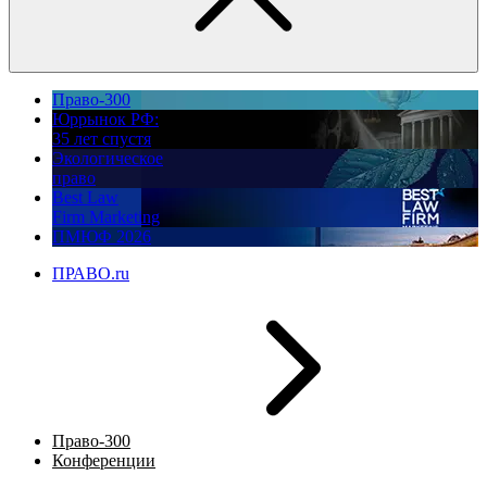
Право-300
Юррынок РФ:
35 лет спустя
Экологическое
право
Best Law
Firm Marketing
ПМЮФ 2026
ПРАВО.ru
Право-300
Конференции