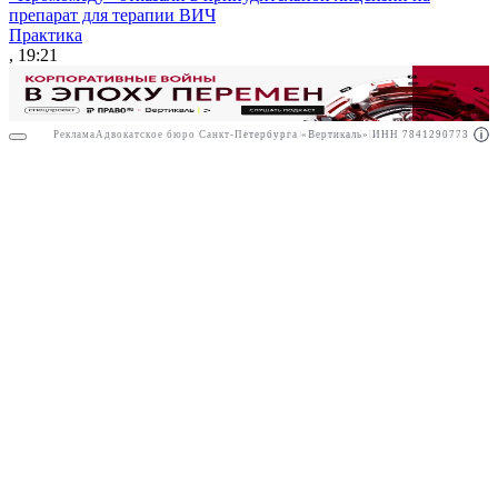
препарат для терапии ВИЧ
Практика
, 19:21
Реклама
Адвокатское бюро Санкт-Петербурга «Вертикаль» ИНН 7841290773
Реклама
АО"Право.ру" ИНН: 7708095468