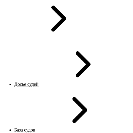
Досье судей
База судов