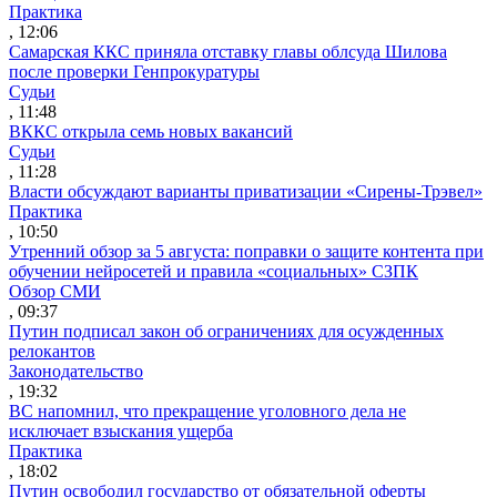
Практика
, 12:06
Самарская ККС приняла отставку главы облсуда Шилова
после проверки Генпрокуратуры
Судьи
, 11:48
ВККС открыла семь новых вакансий
Судьи
, 11:28
Власти обсуждают варианты приватизации «Сирены-Трэвел»
Практика
, 10:50
Утренний обзор за 5 августа: поправки о защите контента при
обучении нейросетей и правила «социальных» СЗПК
Обзор СМИ
, 09:37
Путин подписал закон об ограничениях для осужденных
релокантов
Законодательство
, 19:32
ВС напомнил, что прекращение уголовного дела не
исключает взыскания ущерба
Практика
, 18:02
Путин освободил государство от обязательной оферты