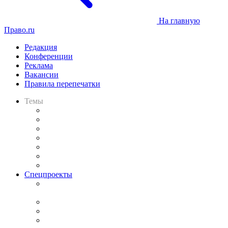
На главную
Право.ru
Редакция
Конференции
Реклама
Вакансии
Правила перепечатки
Темы
Практика
Законодательство
Процесс
Исследования
Рынок юридических услуг
Юридическое сообщество
Важнейшие правовые темы в прессе
Спецпроекты
Подкаст «В здравом уме
и твёрдой памяти»
Legal Design
Банкротная панорама
Советы для литигаторов