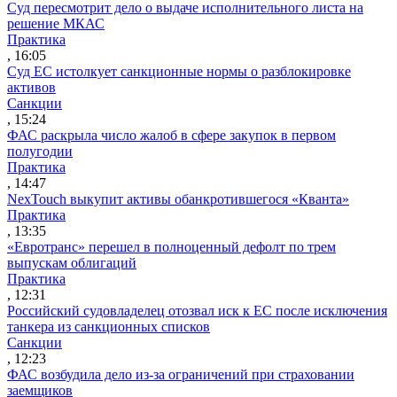
Суд пересмотрит дело о выдаче исполнительного листа на
решение МКАС
Практика
, 16:05
Суд ЕС истолкует санкционные нормы о разблокировке
активов
Санкции
, 15:24
ФАС раскрыла число жалоб в сфере закупок в первом
полугодии
Практика
, 14:47
NexTouch выкупит активы обанкротившегося «Кванта»
Практика
, 13:35
«Евротранс» перешел в полноценный дефолт по трем
выпускам облигаций
Практика
, 12:31
Российский судовладелец отозвал иск к ЕС после исключения
танкера из санкционных списков
Санкции
, 12:23
ФАС возбудила дело из-за ограничений при страховании
заемщиков