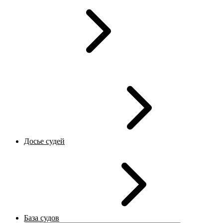
Досье судей
База судов