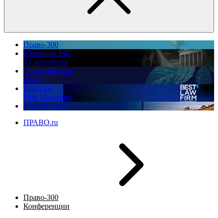
Право-300
Юррынок РФ:
35 лет спустя
Экологическое
право
Best Law
Firm Marketing
ПМЮФ 2026
ПРАВО.ru
Право-300
Конференции