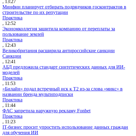
, 13:27
Минфин планирует отбирать подрядчиков госконтрактов в
строительстве по их репутации
Практика
, 12:52
Экономколлегия защитила компанию от переплаты за
пользование землей
Практика
, 12:43
Великобритания расширила антироссийские санкции
Санкции
, 12:41
АБД предложила стандарт синтетических данных для ИИ-
моделей
Практика
, 11:53
«Билайн» подал встречный иск к Т2 из-за слова «микс» в
названии бренда мультиподписки
Практика
, 11:44
ФАС запретила наружную рекламу Fonbet
Практика
, 11:23
IT-бизнес просит упростить использование данных граждан
для обучения ИИ