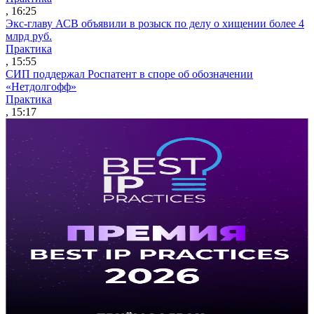
, 16:25
Экс-главу АСВ объявили в розыск по делу о хищении более 4
млрд руб.
Практика
, 15:55
СИП поддержал Роспатент в споре об обозначении
«Нетдолгофф»
Практика
, 15:17