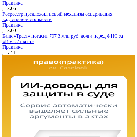
Практика
, 18:06
Росреестр предложил новый механизм оспаривания
кадастровой стоимости
Практика
, 18:00
Банк «Траст» погасит 797,3 млн руб. долга перед ФНС за
«Гема-Инвест»
Практика
, 17:51