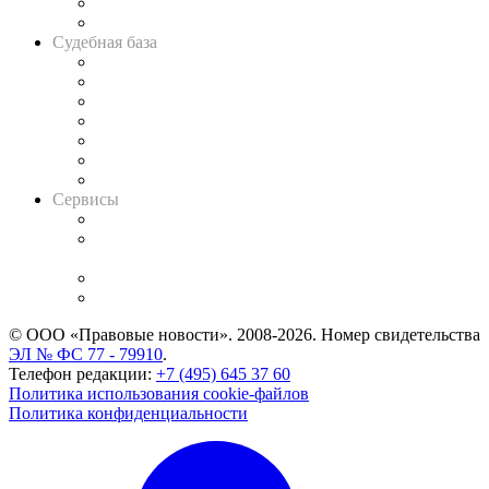
Сговоры на торгах
Авто
Судебная база
Картотека арбитражных дел
Решения арбитражных судов
Календарь рассмотрения арбитражных дел
Досье судей
Информация о судах
RSS лента новостей
Вакансии для юристов
Сервисы
Справочно-правовая система
Casebook: мониторинг дел
и компаний
Caselook: поиск и анализ практики
CASE.ONE: управление юридической службой
© ООО «Правовые новости». 2008-2026.
Номер свидетельства
ЭЛ № ФС 77 - 79910
.
Телефон редакции:
+7 (495) 645 37 60
Политика использования cookie-файлов
Политика конфиденциальности