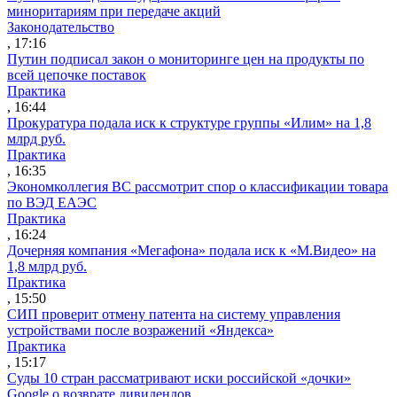
миноритариям при передаче акций
Законодательство
, 17:16
Путин подписал закон о мониторинге цен на продукты по
всей цепочке поставок
Практика
, 16:44
Прокуратура подала иск к структуре группы «Илим» на 1,8
млрд руб.
Практика
, 16:35
Экономколлегия ВС рассмотрит спор о классификации товара
по ВЭД ЕАЭС
Практика
, 16:24
Дочерняя компания «Мегафона» подала иск к «М.Видео» на
1,8 млрд руб.
Практика
, 15:50
СИП проверит отмену патента на систему управления
устройствами после возражений «Яндекса»
Практика
, 15:17
Суды 10 стран рассматривают иски российской «дочки»
Google о возврате дивидендов