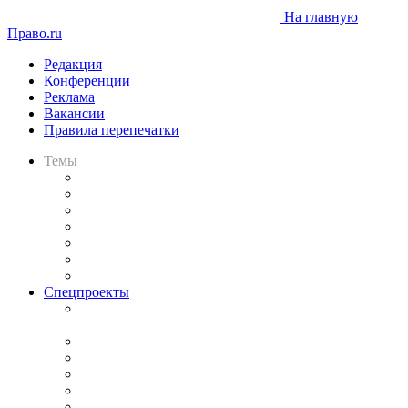
На главную
Право.ru
Редакция
Конференции
Реклама
Вакансии
Правила перепечатки
Темы
Практика
Законодательство
Процесс
Исследования
Рынок юридических услуг
Юридическое сообщество
Важнейшие правовые темы в прессе
Спецпроекты
Подкаст «В здравом уме
и твёрдой памяти»
Legal Design
Банкротная панорама
Советы для литигаторов
Сговоры на торгах
Авто