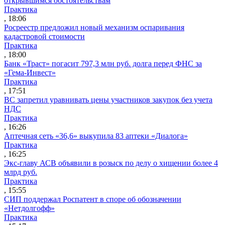
открывшимся обстоятельствам
Практика
, 18:06
Росреестр предложил новый механизм оспаривания
кадастровой стоимости
Практика
, 18:00
Банк «Траст» погасит 797,3 млн руб. долга перед ФНС за
«Гема-Инвест»
Практика
, 17:51
ВС запретил уравнивать цены участников закупок без учета
НДС
Практика
, 16:26
Аптечная сеть «36,6» выкупила 83 аптеки «Диалога»
Практика
, 16:25
Экс-главу АСВ объявили в розыск по делу о хищении более 4
млрд руб.
Практика
, 15:55
СИП поддержал Роспатент в споре об обозначении
«Нетдолгофф»
Практика