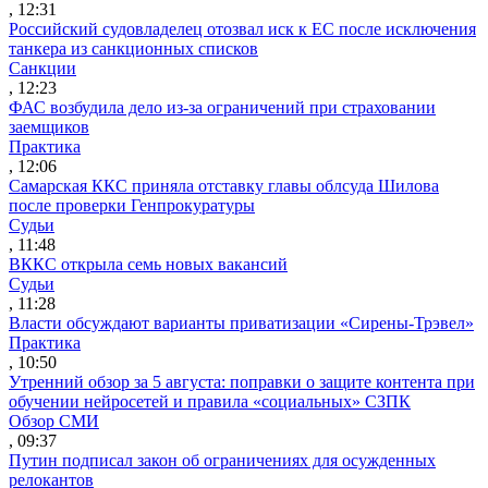
, 12:31
Российский судовладелец отозвал иск к ЕС после исключения
танкера из санкционных списков
Санкции
, 12:23
ФАС возбудила дело из-за ограничений при страховании
заемщиков
Практика
, 12:06
Самарская ККС приняла отставку главы облсуда Шилова
после проверки Генпрокуратуры
Судьи
, 11:48
ВККС открыла семь новых вакансий
Судьи
, 11:28
Власти обсуждают варианты приватизации «Сирены-Трэвел»
Практика
, 10:50
Утренний обзор за 5 августа: поправки о защите контента при
обучении нейросетей и правила «социальных» СЗПК
Обзор СМИ
, 09:37
Путин подписал закон об ограничениях для осужденных
релокантов