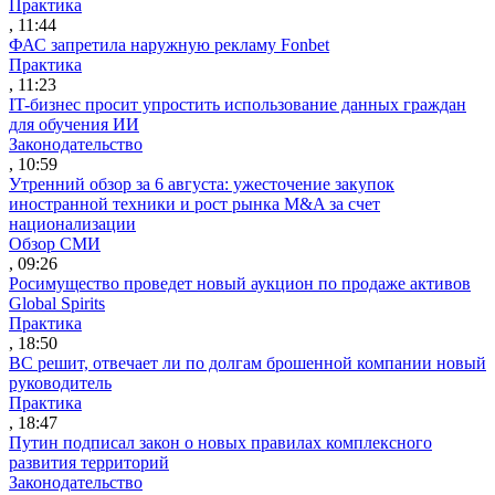
Практика
, 11:44
ФАС запретила наружную рекламу Fonbet
Практика
, 11:23
IT-бизнес просит упростить использование данных граждан
для обучения ИИ
Законодательство
, 10:59
Утренний обзор за 6 августа: ужесточение закупок
иностранной техники и рост рынка M&A за счет
национализации
Обзор СМИ
, 09:26
Росимущество проведет новый аукцион по продаже активов
Global Spirits
Практика
, 18:50
ВС решит, отвечает ли по долгам брошенной компании новый
руководитель
Практика
, 18:47
Путин подписал закон о новых правилах комплексного
развития территорий
Законодательство