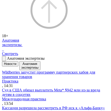
18+
Анатомия
экспертизы
Смотреть
Анатомия экспертизы
Новости
Анатомия
экспертизы
Wildberries запустит программу партнерских хабов для
хранения товаров
Практика
, 14:31
Суд в США обязал выплатить Meta* $942 млн из-за вреда
детям в соцсетях
Международная практика
, 13:54
Кассация разрешила рассмотреть в РФ иск к «Альфа-Банку»