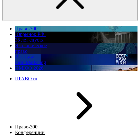
Право-300
Юррынок РФ:
35 лет спустя
Экологическое
право
Best Law
Firm Marketing
ПМЮФ 2026
ПРАВО.ru
Право-300
Конференции