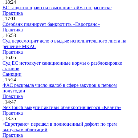
, 18:24
ВС защитил право на взыскание займа по расписке
Практика
, 17:11
Сбербанк планирует банкротить «Евротранс»
Практика
, 16:53
Суд пересмотрит дело о выдаче исполнительного листа на
решение МКАС
Практика
, 16:05
Суд ЕС истолкует санкционные нормы о разблокировке
активов
Санкции
, 15:24
ФАС раскрыла число жалоб в сфере закупок в первом
полугодии
Практика
, 14:47
NexTouch выкупит активы обанкротившегося «Кванта»
Практика
, 13:35
«Евротранс» перешел в полноценный дефолт по трем
выпускам облигаций
Практика