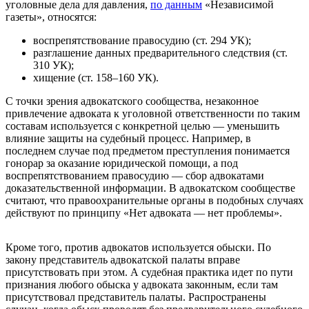
уголовные дела для давления,
по данным
«Независимой
газеты», относятся:
воспрепятствование правосудию (ст. 294 УК);
разглашение данных предварительного следствия (ст.
310 УК);
хищение (ст. 158–160 УК).
С точки зрения адвокатского сообщества, незаконное
привлечение адвоката к уголовной ответственности по таким
составам используется с конкретной целью — уменьшить
влияние защиты на судебный процесс. Например, в
последнем случае под предметом преступления понимается
гонорар за оказание юридической помощи, а под
воспрепятствованием правосудию — сбор адвокатами
доказательственной информации. В адвокатском сообществе
считают, что правоохранительные органы в подобных случаях
действуют по принципу «Нет адвоката — нет проблемы».
Кроме того, против адвокатов используется обыски. По
закону представитель адвокатской палаты вправе
присутствовать при этом. А судебная практика идет по пути
признания любого обыска у адвоката законным, если там
присутствовал представитель палаты. Распространены