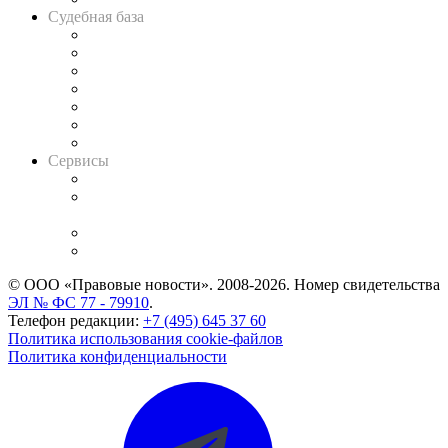
Судебная база
Картотека арбитражных дел
Решения арбитражных судов
Календарь рассмотрения арбитражных дел
Досье судей
Информация о судах
RSS лента новостей
Вакансии для юристов
Сервисы
Справочно-правовая система
Casebook: мониторинг дел
и компаний
Caselook: поиск и анализ практики
CASE.ONE: управление юридической службой
© ООО «Правовые новости». 2008-2026.
Номер свидетельства
ЭЛ № ФС 77 - 79910
.
Телефон редакции:
+7 (495) 645 37 60
Политика использования cookie-файлов
Политика конфиденциальности