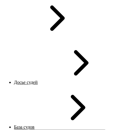
Досье судей
База судов