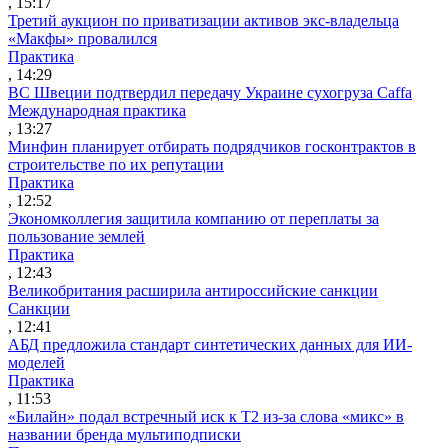
, 15:17
Третий аукцион по приватизации активов экс-владельца
«Макфы» провалился
Практика
, 14:29
ВС Швеции подтвердил передачу Украине сухогруза Caffa
Международная практика
, 13:27
Минфин планирует отбирать подрядчиков госконтрактов в
строительстве по их репутации
Практика
, 12:52
Экономколлегия защитила компанию от переплаты за
пользование землей
Практика
, 12:43
Великобритания расширила антироссийские санкции
Санкции
, 12:41
АБД предложила стандарт синтетических данных для ИИ-
моделей
Практика
, 11:53
«Билайн» подал встречный иск к Т2 из-за слова «микс» в
названии бренда мультиподписки