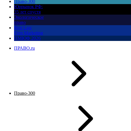
Право-300
Юррынок РФ:
35 лет спустя
Экологическое
право
Best Law
Firm Marketing
ПМЮФ 2026
ПРАВО.ru
Право-300