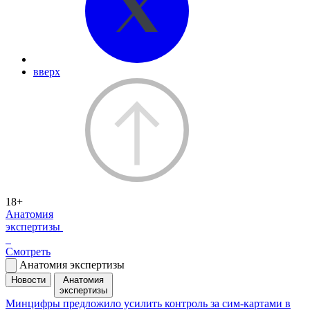
вверх
18+
Анатомия
экспертизы
Смотреть
Анатомия экспертизы
Новости
Анатомия
экспертизы
Минцифры предложило усилить контроль за сим-картами в