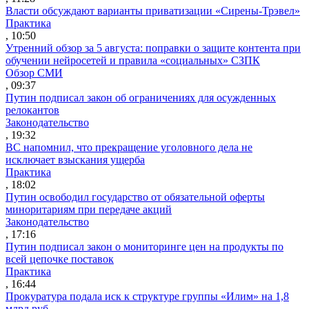
Власти обсуждают варианты приватизации «Сирены-Трэвел»
Практика
, 10:50
Утренний обзор за 5 августа: поправки о защите контента при
обучении нейросетей и правила «социальных» СЗПК
Обзор СМИ
, 09:37
Путин подписал закон об ограничениях для осужденных
релокантов
Законодательство
, 19:32
ВС напомнил, что прекращение уголовного дела не
исключает взыскания ущерба
Практика
, 18:02
Путин освободил государство от обязательной оферты
миноритариям при передаче акций
Законодательство
, 17:16
Путин подписал закон о мониторинге цен на продукты по
всей цепочке поставок
Практика
, 16:44
Прокуратура подала иск к структуре группы «Илим» на 1,8
млрд руб.