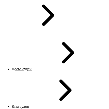
Досье судей
База судов