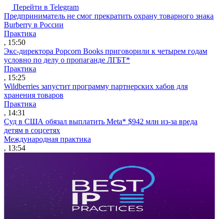
Перейти в Telegram
Предприниматель не смог прекратить охрану товарного знака
Burberry в России
Практика
, 15:50
Экс-директора Popcorn Books приговорили к четырем годам
условно по делу о пропаганде ЛГБТ*
Практика
, 15:25
Wildberries запустит программу партнерских хабов для
хранения товаров
Практика
, 14:31
Суд в США обязал выплатить Meta* $942 млн из-за вреда
детям в соцсетях
Международная практика
, 13:54