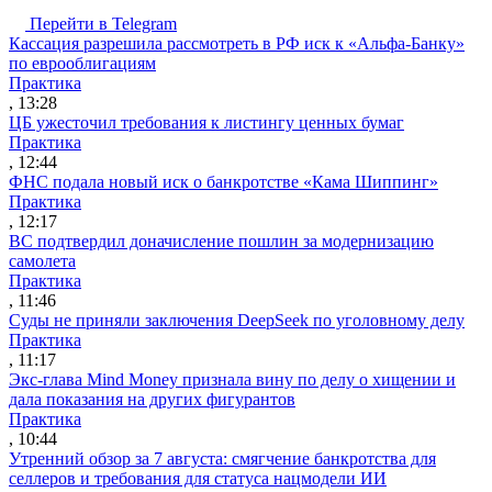
Перейти в Telegram
Кассация разрешила рассмотреть в РФ иск к «Альфа-Банку»
по еврооблигациям
Практика
, 13:28
ЦБ ужесточил требования к листингу ценных бумаг
Практика
, 12:44
ФНС подала новый иск о банкротстве «Кама Шиппинг»
Практика
, 12:17
ВС подтвердил доначисление пошлин за модернизацию
самолета
Практика
, 11:46
Суды не приняли заключения DeepSeek по уголовному делу
Практика
, 11:17
Экс-глава Mind Money признала вину по делу о хищении и
дала показания на других фигурантов
Практика
, 10:44
Утренний обзор за 7 августа: смягчение банкротства для
селлеров и требования для статуса нацмодели ИИ