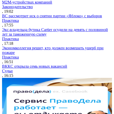
M2M-устройствах компаний
Законодательство
, 19:02
ВС рассмотрит иск о снятии партии «Яблоко» с выборов
Практика
, 17:55
Экс-владельца бутика Cartier осудили на девять с половиной
лет за таможенную схему
Практика
, 17:18
Экономколлегия решит, кто должен возмещать ущерб при
пожаре
Практика
, 16:51
ВККС открыла семь новых вакансий
Судьи
, 16:15