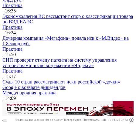
Практика
, 16:35
Экономколлегия ВС рассмотрит спор о классификации товара
по ВЭД ЕАЭС
Практика
, 16:24
Дочерняя компания «Мегафона» подала иск к «М.Видео» на
1,8 млрд руб.
Практика
, 15:50
СИП проверит отмену патента на систему управления
устройствами после возражений «Яндекса»
Практика
, 15:17
Суды 10 стран рассматривают иски российской «дочки»
Google о возврате дивидендов
Международная практика
, 14:09
Реклама
Адвокатское бюро Санкт-Петербурга «Вертикаль» ИНН 7841290773
Реклама
АО"Право.ру" ИНН: 7708095468