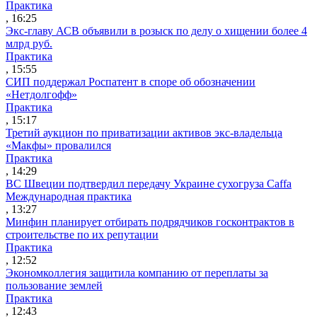
Практика
, 16:25
Экс-главу АСВ объявили в розыск по делу о хищении более 4
млрд руб.
Практика
, 15:55
СИП поддержал Роспатент в споре об обозначении
«Нетдолгофф»
Практика
, 15:17
Третий аукцион по приватизации активов экс-владельца
«Макфы» провалился
Практика
, 14:29
ВС Швеции подтвердил передачу Украине сухогруза Caffa
Международная практика
, 13:27
Минфин планирует отбирать подрядчиков госконтрактов в
строительстве по их репутации
Практика
, 12:52
Экономколлегия защитила компанию от переплаты за
пользование землей
Практика
, 12:43