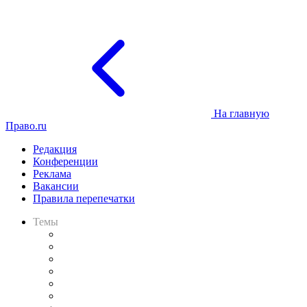
На главную
Право.ru
Редакция
Конференции
Реклама
Вакансии
Правила перепечатки
Темы
Практика
Законодательство
Процесс
Исследования
Рынок юридических услуг
Юридическое сообщество