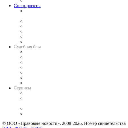
Важнейшие правовые темы в прессе
Спецпроекты
Подкаст «В здравом уме
и твёрдой памяти»
Legal Design
Банкротная панорама
Советы для литигаторов
Сговоры на торгах
Авто
Судебная база
Картотека арбитражных дел
Решения арбитражных судов
Календарь рассмотрения арбитражных дел
Досье судей
Информация о судах
RSS лента новостей
Вакансии для юристов
Сервисы
Справочно-правовая система
Casebook: мониторинг дел
и компаний
Caselook: поиск и анализ практики
CASE.ONE: управление юридической службой
© ООО «Правовые новости». 2008-2026.
Номер свидетельства