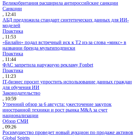
Великобритания расширила антироссийские санкции
Санкции
, 12:41
АБД предложила стандарт синтетических данных для ИИ-
моделей
Практика
, 11:53
«Билайн» подал встречный иск к Т2 из-за слова «микс» в
названии бренда мультиподписки
Практика
, 11:44
ФАС запретила наружную рекламу Fonbet
Практика
, 11:23
IT-бизнес просит упростить использование данных граждан
для обучения ИИ
Законодательство
, 10:59
Утренний обзор за 6 августа: ужесточение закупок
иностранной техники и рост рынка M&A за счет
национализации
Обзор СМИ
, 09:26
Росимущество проведет новый аукцион по продаже активов
Global Spirits