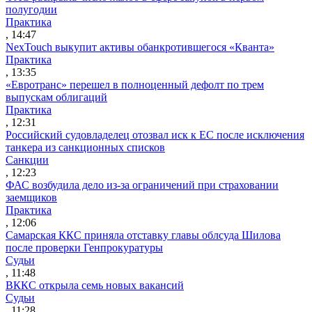
полугодии
Практика
, 14:47
NexTouch выкупит активы обанкротившегося «Кванта»
Практика
, 13:35
«Евротранс» перешел в полноценный дефолт по трем
выпускам облигаций
Практика
, 12:31
Российский судовладелец отозвал иск к ЕС после исключения
танкера из санкционных списков
Санкции
, 12:23
ФАС возбудила дело из-за ограничений при страховании
заемщиков
Практика
, 12:06
Самарская ККС приняла отставку главы облсуда Шилова
после проверки Генпрокуратуры
Судьи
, 11:48
ВККС открыла семь новых вакансий
Судьи
, 11:28