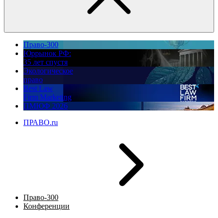
Право-300
Юррынок РФ:
35 лет спустя
Экологическое
право
Best Law
Firm Marketing
ПМЮФ 2026
ПРАВО.ru
Право-300
Конференции