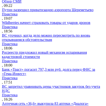
Обзор СМИ
, 09:22
Путин разрешил приватизацию аэропорта Шереметьево
Практика
, 19:07
Wildberries начнет страховать товары от ударов дронов
Практика
, 18:56
ВС уточнил, когда дело можно пересмотреть по вновь
открывшимся обстоятельствам
Практика
, 18:06
Росреестр предложил новый механизм оспаривания
кадастровой стоимости
Практика
, 18:00
Банк «Траст» погасит 797,3 млн руб. долга перед ФНС за
«Гема-Инвест»
Практика
, 17:51
ВС запретил уравнивать цены участников закупок без учета
НДС
Практика
, 16:26
Аптечная сеть «36,6» выкупила 83 аптеки «Диалога»