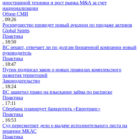
иностранной техники и рост рынка M&A за счет
национализации
Обзор СМИ
, 09:26
Росимущество проведет новый аукцион по продаже активов
Global Spirits
Практика
, 18:50
ВС решит, отвечает ли по долгам брошенной компании новый
руководитель
Практика
, 18:47
Путин подписал закон о новых правилах комплексного
развития территорий
Законодательство
, 18:24
ВС защитил право на взыскание займа по расписке
Практика
, 17:11
Сбербанк планирует банкротить «Евротранс»
Практика
, 16:53
Суд пересмотрит дело о выдаче исполнительного листа на
решение МКАС
Практика