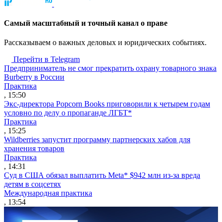
Cамый масштабный и точный канал о праве
Рассказываем о важных деловых и юридических событиях.
Перейти в Telegram
Предприниматель не смог прекратить охрану товарного знака
Burberry в России
Практика
, 15:50
Экс-директора Popcorn Books приговорили к четырем годам
условно по делу о пропаганде ЛГБТ*
Практика
, 15:25
Wildberries запустит программу партнерских хабов для
хранения товаров
Практика
, 14:31
Суд в США обязал выплатить Meta* $942 млн из-за вреда
детям в соцсетях
Международная практика
, 13:54