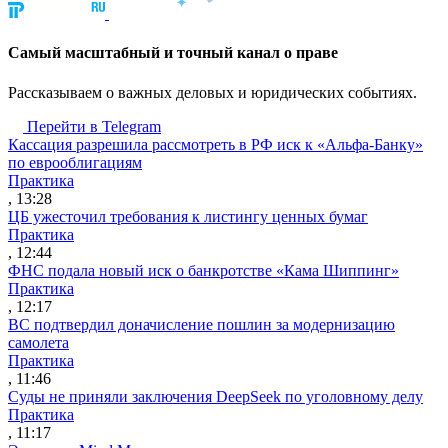
Cамый масштабный и точный канал о праве
Рассказываем о важных деловых и юридических событиях.
Перейти в Telegram
Кассация разрешила рассмотреть в РФ иск к «Альфа-Банку»
по еврооблигациям
Практика
, 13:28
ЦБ ужесточил требования к листингу ценных бумаг
Практика
, 12:44
ФНС подала новый иск о банкротстве «Кама Шиппинг»
Практика
, 12:17
ВС подтвердил доначисление пошлин за модернизацию
самолета
Практика
, 11:46
Суды не приняли заключения DeepSeek по уголовному делу
Практика
, 11:17