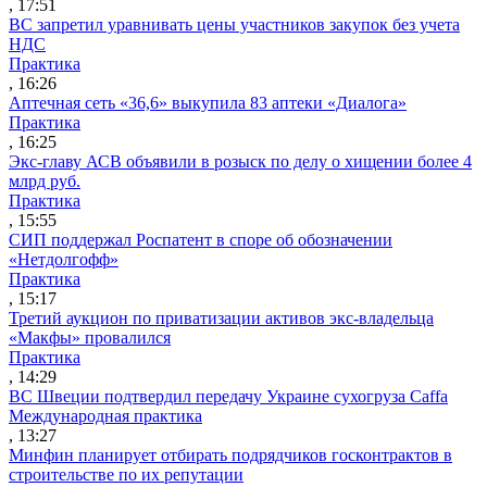
, 17:51
ВС запретил уравнивать цены участников закупок без учета
НДС
Практика
, 16:26
Аптечная сеть «36,6» выкупила 83 аптеки «Диалога»
Практика
, 16:25
Экс-главу АСВ объявили в розыск по делу о хищении более 4
млрд руб.
Практика
, 15:55
СИП поддержал Роспатент в споре об обозначении
«Нетдолгофф»
Практика
, 15:17
Третий аукцион по приватизации активов экс-владельца
«Макфы» провалился
Практика
, 14:29
ВС Швеции подтвердил передачу Украине сухогруза Caffa
Международная практика
, 13:27
Минфин планирует отбирать подрядчиков госконтрактов в
строительстве по их репутации