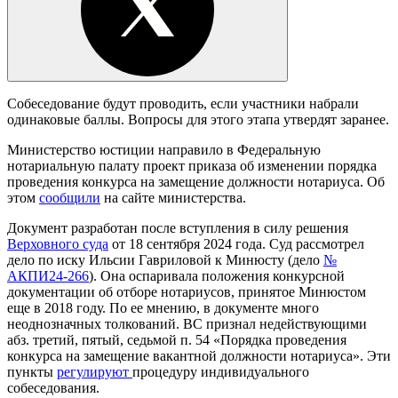
Собеседование будут проводить, если участники набрали
одинаковые баллы. Вопросы для этого этапа утвердят заранее.
Министерство юстиции направило в Федеральную
нотариальную палату проект приказа об изменении порядка
проведения конкурса на замещение должности нотариуса. Об
этом
сообщили
на сайте министерства.
Документ разработан после вступления в силу решения
Верховного суда
от 18 сентября 2024 года. Суд рассмотрел
дело по иску Ильсии Гавриловой к Минюсту (дело
№
АКПИ24-266
). Она оспаривала положения конкурсной
документации об отборе нотариусов, принятое Минюстом
еще в 2018 году. По ее мнению, в документе много
неоднозначных толкований. ВС признал недействующими
абз. третий, пятый, седьмой п. 54 «Порядка проведения
конкурса на замещение вакантной должности нотариуса». Эти
пункты
регулируют
процедуру индивидуального
собеседования.