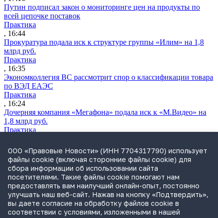
Путин подписал закон о мониторинге цен на продукты по
всей цепочке поставок
Практика
, 16:44
Прокуратура подала иск к структуре группы «Илим» на 1,8
млрд руб.
Практика
, 16:35
Экономколлегия ВС рассмотрит спор о классификации товара
по ВЭД ЕАЭС
Практика
, 16:24
Дочерняя компания «Мегафона» подала иск к «М.Видео» на
1,8 млрд руб.
Практика
, 15:50
СИП проверит отмену патента на систему управления
ООО «Правовые Новости» (ИНН 7704317790) использует
устройствами после возражений «Яндекса»
файлы cookie (включая сторонние файлы cookie) для
Практика
сбора информации об использовании сайта
, 15:17
посетителями. Такие файлы cookie помогают нам
Суды 10 стран рассматривают иски российской «дочки»
предоставлять вам наилучший онлайн-опыт, постоянно
Google о возврате дивидендов
улучшать наш веб-сайт. Нажав на кнопку «Подтвердить»,
Международная практика
вы даете согласие на обработку файлов cookie в
, 14:09
соответствии с условиями, изложенными в нашей