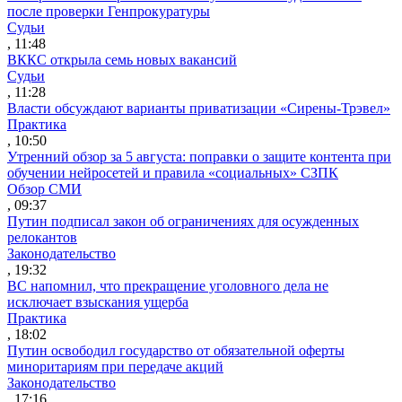
после проверки Генпрокуратуры
Судьи
, 11:48
ВККС открыла семь новых вакансий
Судьи
, 11:28
Власти обсуждают варианты приватизации «Сирены-Трэвел»
Практика
, 10:50
Утренний обзор за 5 августа: поправки о защите контента при
обучении нейросетей и правила «социальных» СЗПК
Обзор СМИ
, 09:37
Путин подписал закон об ограничениях для осужденных
релокантов
Законодательство
, 19:32
ВС напомнил, что прекращение уголовного дела не
исключает взыскания ущерба
Практика
, 18:02
Путин освободил государство от обязательной оферты
миноритариям при передаче акций
Законодательство
, 17:16