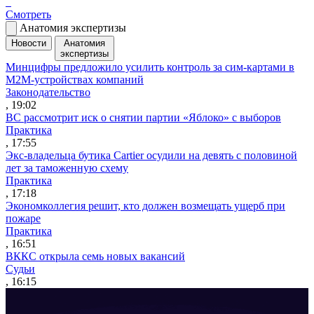
Смотреть
Анатомия экспертизы
Новости
Анатомия
экспертизы
Минцифры предложило усилить контроль за сим-картами в
M2M-устройствах компаний
Законодательство
, 19:02
ВС рассмотрит иск о снятии партии «Яблоко» с выборов
Практика
, 17:55
Экс-владельца бутика Cartier осудили на девять с половиной
лет за таможенную схему
Практика
, 17:18
Экономколлегия решит, кто должен возмещать ущерб при
пожаре
Практика
, 16:51
ВККС открыла семь новых вакансий
Судьи
, 16:15