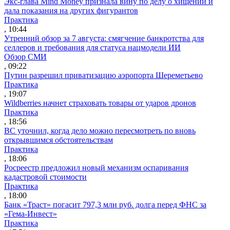
Экс-глава Mind Money признала вину по делу о хищении и
дала показания на других фигурантов
Практика
, 10:44
Утренний обзор за 7 августа: смягчение банкротства для
селлеров и требования для статуса нацмодели ИИ
Обзор СМИ
, 09:22
Путин разрешил приватизацию аэропорта Шереметьево
Практика
, 19:07
Wildberries начнет страховать товары от ударов дронов
Практика
, 18:56
ВС уточнил, когда дело можно пересмотреть по вновь
открывшимся обстоятельствам
Практика
, 18:06
Росреестр предложил новый механизм оспаривания
кадастровой стоимости
Практика
, 18:00
Банк «Траст» погасит 797,3 млн руб. долга перед ФНС за
«Гема-Инвест»
Практика