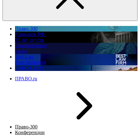
Право-300
Юррынок РФ:
35 лет спустя
Экологическое
право
Best Law
Firm Marketing
ПМЮФ 2026
ПРАВО.ru
Право-300
Конференции