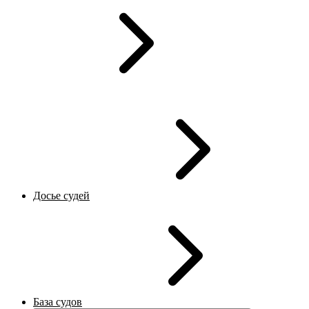
Досье судей
База судов