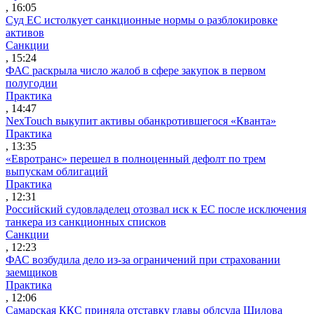
, 16:05
Суд ЕС истолкует санкционные нормы о разблокировке
активов
Санкции
, 15:24
ФАС раскрыла число жалоб в сфере закупок в первом
полугодии
Практика
, 14:47
NexTouch выкупит активы обанкротившегося «Кванта»
Практика
, 13:35
«Евротранс» перешел в полноценный дефолт по трем
выпускам облигаций
Практика
, 12:31
Российский судовладелец отозвал иск к ЕС после исключения
танкера из санкционных списков
Санкции
, 12:23
ФАС возбудила дело из-за ограничений при страховании
заемщиков
Практика
, 12:06
Самарская ККС приняла отставку главы облсуда Шилова