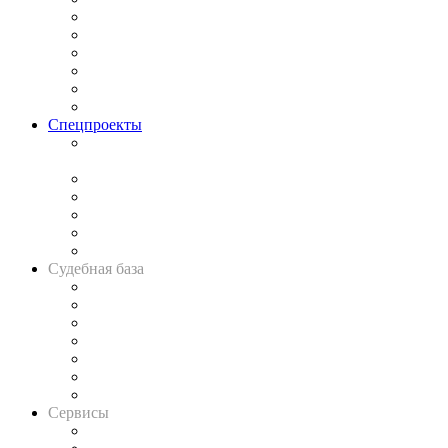
Законодательство
Процесс
Исследования
Рынок юридических услуг
Юридическое сообщество
Важнейшие правовые темы в прессе
Спецпроекты
Подкаст «В здравом уме
и твёрдой памяти»
Legal Design
Банкротная панорама
Советы для литигаторов
Сговоры на торгах
Авто
Судебная база
Картотека арбитражных дел
Решения арбитражных судов
Календарь рассмотрения арбитражных дел
Досье судей
Информация о судах
RSS лента новостей
Вакансии для юристов
Сервисы
Справочно-правовая система