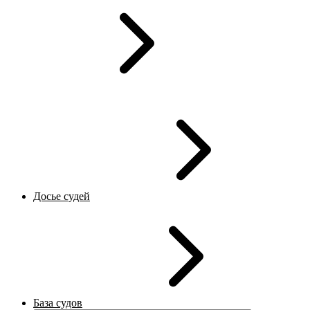
Досье судей
База судов