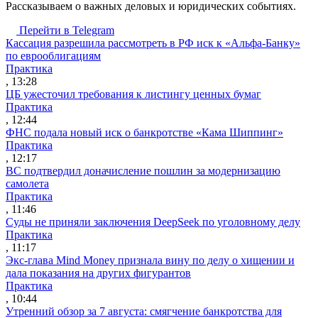
Рассказываем о важных деловых и юридических событиях.
Перейти в Telegram
Кассация разрешила рассмотреть в РФ иск к «Альфа-Банку»
по еврооблигациям
Практика
, 13:28
ЦБ ужесточил требования к листингу ценных бумаг
Практика
, 12:44
ФНС подала новый иск о банкротстве «Кама Шиппинг»
Практика
, 12:17
ВС подтвердил доначисление пошлин за модернизацию
самолета
Практика
, 11:46
Суды не приняли заключения DeepSeek по уголовному делу
Практика
, 11:17
Экс-глава Mind Money признала вину по делу о хищении и
дала показания на других фигурантов
Практика
, 10:44
Утренний обзор за 7 августа: смягчение банкротства для