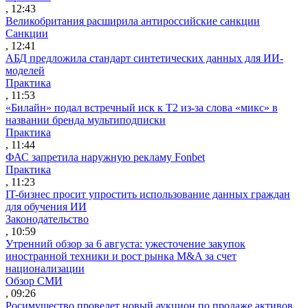
, 12:43
Великобритания расширила антироссийские санкции
Санкции
, 12:41
АБД предложила стандарт синтетических данных для ИИ-
моделей
Практика
, 11:53
«Билайн» подал встречный иск к Т2 из-за слова «микс» в
названии бренда мультиподписки
Практика
, 11:44
ФАС запретила наружную рекламу Fonbet
Практика
, 11:23
IT-бизнес просит упростить использование данных граждан
для обучения ИИ
Законодательство
, 10:59
Утренний обзор за 6 августа: ужесточение закупок
иностранной техники и рост рынка M&A за счет
национализации
Обзор СМИ
, 09:26
Росимущество проведет новый аукцион по продаже активов