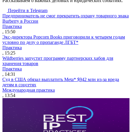
Рассказываем о важных деловых и юридических событиях.
Перейти в Telegram
Предприниматель не смог прекратить охрану товарного знака
Burberry в России
Практика
, 15:50
Экс-директора Popcorn Books приговорили к четырем годам
условно по делу о пропаганде ЛГБТ*
Практика
, 15:25
Wildberries запустит программу партнерских хабов для
хранения товаров
Практика
, 14:31
Суд в США обязал выплатить Meta* $942 млн из-за вреда
детям в соцсетях
Международная практика
, 13:54