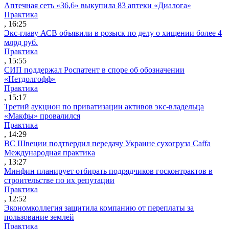
Аптечная сеть «36,6» выкупила 83 аптеки «Диалога»
Практика
, 16:25
Экс-главу АСВ объявили в розыск по делу о хищении более 4
млрд руб.
Практика
, 15:55
СИП поддержал Роспатент в споре об обозначении
«Нетдолгофф»
Практика
, 15:17
Третий аукцион по приватизации активов экс-владельца
«Макфы» провалился
Практика
, 14:29
ВС Швеции подтвердил передачу Украине сухогруза Caffa
Международная практика
, 13:27
Минфин планирует отбирать подрядчиков госконтрактов в
строительстве по их репутации
Практика
, 12:52
Экономколлегия защитила компанию от переплаты за
пользование землей
Практика