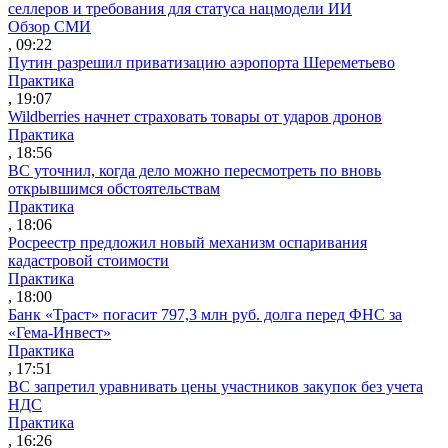
селлеров и требования для статуса нацмодели ИИ
Обзор СМИ
, 09:22
Путин разрешил приватизацию аэропорта Шереметьево
Практика
, 19:07
Wildberries начнет страховать товары от ударов дронов
Практика
, 18:56
ВС уточнил, когда дело можно пересмотреть по вновь
открывшимся обстоятельствам
Практика
, 18:06
Росреестр предложил новый механизм оспаривания
кадастровой стоимости
Практика
, 18:00
Банк «Траст» погасит 797,3 млн руб. долга перед ФНС за
«Гема-Инвест»
Практика
, 17:51
ВС запретил уравнивать цены участников закупок без учета
НДС
Практика
, 16:26