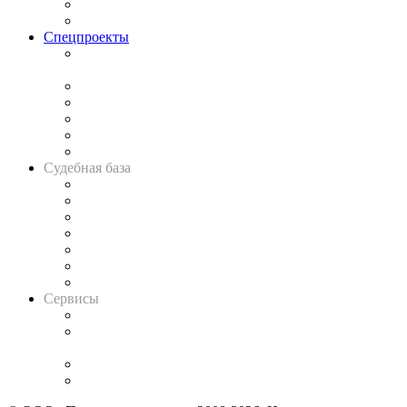
Юридическое сообщество
Важнейшие правовые темы в прессе
Спецпроекты
Подкаст «В здравом уме
и твёрдой памяти»
Legal Design
Банкротная панорама
Советы для литигаторов
Сговоры на торгах
Авто
Судебная база
Картотека арбитражных дел
Решения арбитражных судов
Календарь рассмотрения арбитражных дел
Досье судей
Информация о судах
RSS лента новостей
Вакансии для юристов
Сервисы
Справочно-правовая система
Casebook: мониторинг дел
и компаний
Caselook: поиск и анализ практики
CASE.ONE: управление юридической службой