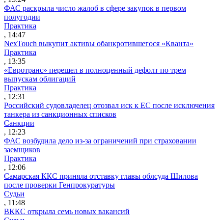
ФАС раскрыла число жалоб в сфере закупок в первом
полугодии
Практика
, 14:47
NexTouch выкупит активы обанкротившегося «Кванта»
Практика
, 13:35
«Евротранс» перешел в полноценный дефолт по трем
выпускам облигаций
Практика
, 12:31
Российский судовладелец отозвал иск к ЕС после исключения
танкера из санкционных списков
Санкции
, 12:23
ФАС возбудила дело из-за ограничений при страховании
заемщиков
Практика
, 12:06
Самарская ККС приняла отставку главы облсуда Шилова
после проверки Генпрокуратуры
Судьи
, 11:48
ВККС открыла семь новых вакансий