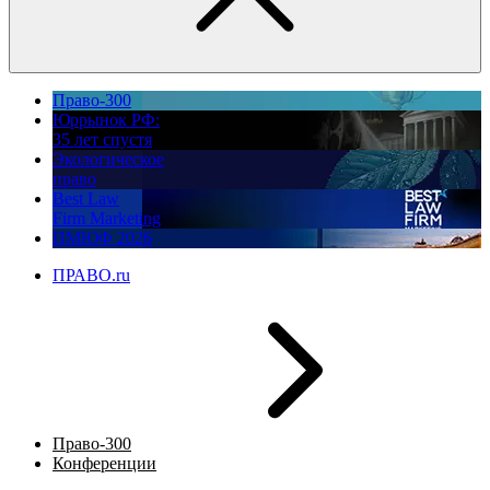
Право-300
Юррынок РФ:
35 лет спустя
Экологическое
право
Best Law
Firm Marketing
ПМЮФ 2026
ПРАВО.ru
Право-300
Конференции