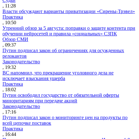
Судьи
, 11:28
Власти обсуждают варианты приватизации «Сирены-Трэвел»
Практика
, 10:50
Утренний обзор за 5 августа: поправки о защите контента при
обучении нейросетей и правила «социальных» СЗПК
Обзор СМИ
, 09:37
Путин подписал закон об ограничениях для осужденных
релокантов
Законодательство
, 19:32
ВС напомнил, что прекращение уголовного дела не
исключает взыскания ущерба
Практика
, 18:02
Путин освободил государство от обязательной оферты
миноритариям при передаче акций
Законодательство
, 17:16
Путин подписал закон о мониторинге цен на продукты по
всей цепочке поставок
Практика
, 16:44