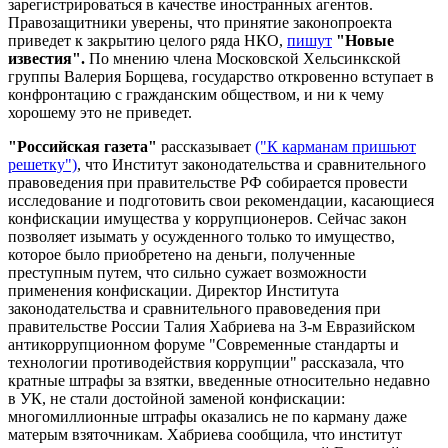
зарегистрироваться в качестве иностранных агентов.
Правозащитники уверены, что принятие законопроекта
приведет к закрытию целого ряда НКО,
пишут
"Новые
известия".
По мнению члена Московской Хельсинкской
группы Валерия Борщева, государство откровенно вступает в
конфронтацию с гражданским обществом, и ни к чему
хорошему это не приведет.
"Российская газета"
рассказывает
("К карманам пришьют
решетку")
, что Институт законодательства и сравнительного
правоведения при правительстве РФ собирается провести
исследование и подготовить свои рекомендации, касающиеся
конфискации имущества у коррупционеров. Сейчас закон
позволяет изымать у осужденного только то имущество,
которое было приобретено на деньги, полученные
преступным путем, что сильно сужает возможности
применения конфискации. Директор Института
законодательства и сравнительного правоведения при
правительстве России Талия Хабриева на 3-м Евразийском
антикоррупционном форуме "Современные стандарты и
технологии противодействия коррупции" рассказала, что
кратные штрафы за взятки, введенные относительно недавно
в УК, не стали достойной заменой конфискации:
многомиллионные штрафы оказались не по карману даже
матерым взяточникам. Хабриева сообщила, что институт