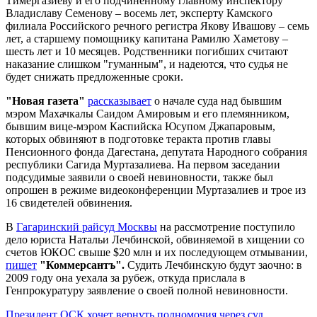
Тимергазиеву и его подчиненному главному инспектору
Владиславу Семенову – восемь лет, эксперту Камского
филиала Российского речного регистра Якову Ивашову – семь
лет, а старшему помощнику капитана Рамилю Хаметову –
шесть лет и 10 месяцев. Родственники погибших считают
наказание слишком "гуманным", и надеются, что судья не
будет снижать предложенные сроки.
"Новая газета"
рассказывает
о начале суда над бывшим
мэром Махачкалы Саидом Амировым и его племянником,
бывшим вице-мэром Каспийска Юсупом Джапаровым,
которых обвиняют в подготовке теракта против главы
Пенсионного фонда Дагестана, депутата Народного собрания
республики Сагида Муртазалиева. На первом заседании
подсудимые заявили о своей невиновности, также был
опрошен в режиме видеоконференции Муртазалиев и трое из
16 свидетелей обвинения.
В
Гагаринский райсуд Москвы
на рассмотрение поступило
дело юриста Натальи Лечбинской, обвиняемой в хищении со
счетов ЮКОС свыше $20 млн и их последующем отмывании,
пишет
"Коммерсантъ".
Судить Лечбинскую будут заочно: в
2009 году она уехала за рубеж, откуда прислала в
Генпрокуратуру заявление о своей полной невиновности.
Президент ОСК хочет вернуть полномочия через суд
,