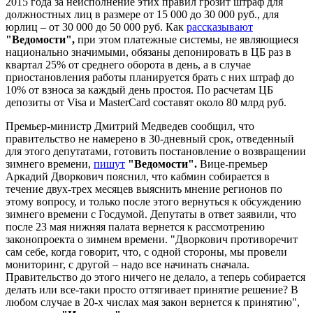
2015 года за неисполнение этих правил грозит штраф для
должностных лиц в размере от 15 000 до 30 000 руб., для
юрлиц – от 30 000 до 50 000 руб. Как
рассказывают
"Ведомости",
при этом платежные системы, не являющиеся
национально значимыми, обязаны депонировать в ЦБ раз в
квартал 25% от среднего оборота в день, а в случае
приостановления работы планируется брать с них штраф до
10% от взноса за каждый день простоя. По расчетам ЦБ
депозиты от Visa и MasterCard составят около 80 млрд руб.
Премьер-министр Дмитрий Медведев сообщил, что
правительство не намерено в 30-дневный срок, отведенный
для этого депутатами, готовить постановление о возвращении
зимнего времени,
пишут
"Ведомости".
Вице-премьер
Аркадий Дворкович пояснил, что кабмин собирается в
течение двух-трех месяцев выяснить мнение регионов по
этому вопросу, и только после этого вернуться к обсуждению
зимнего времени с Госдумой. Депутаты в ответ заявили, что
после 23 мая нижняя палата вернется к рассмотрению
законопроекта о зимнем времени. "Дворкович противоречит
сам себе, когда говорит, что, с одной стороны, мы провели
мониторинг, с другой – надо все начинать сначала.
Правительство до этого ничего не делало, а теперь собирается
делать или все-таки просто оттягивает принятие решение? В
любом случае в 20-х числах мая закон вернется к принятию",