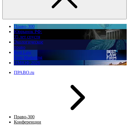
Право-300
Юррынок РФ:
35 лет спустя
Экологическое
право
Best Law
Firm Marketing
ПМЮФ 2026
ПРАВО.ru
Право-300
Конференции