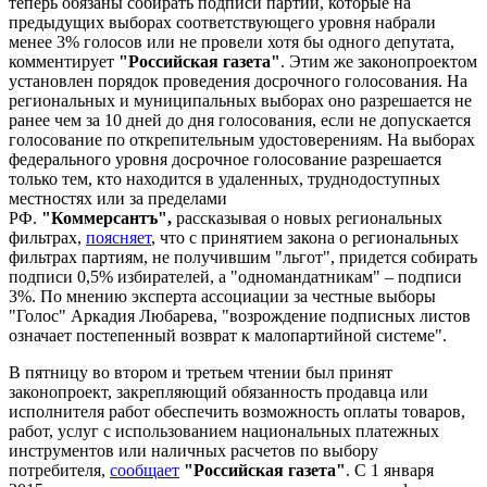
теперь обязаны собирать подписи партии, которые на
предыдущих выборах соответствующего уровня набрали
менее 3% голосов или не провели хотя бы одного депутата,
комментирует
"Российская газета"
. Этим же законопроектом
установлен порядок проведения досрочного голосования. На
региональных и муниципальных выборах оно разрешается не
ранее чем за 10 дней до дня голосования, если не допускается
голосование по открепительным удостоверениям. На выборах
федерального уровня досрочное голосование разрешается
только тем, кто находится в удаленных, труднодоступных
местностях или за пределами
РФ.
"Коммерсантъ",
рассказывая о новых региональных
фильтрах,
поясняет
, что с принятием закона о региональных
фильтрах партиям, не получившим "льгот", придется собирать
подписи 0,5% избирателей, а "одномандатникам" – подписи
3%. По мнению эксперта ассоциации за честные выборы
"Голос" Аркадия Любарева, "возрождение подписных листов
означает постепенный возврат к малопартийной системе".
В пятницу во втором и третьем чтении был принят
законопроект, закрепляющий обязанность продавца или
исполнителя работ обеспечить возможность оплаты товаров,
работ, услуг с использованием национальных платежных
инструментов или наличных расчетов по выбору
потребителя,
сообщает
"Российская газета"
. С 1 января