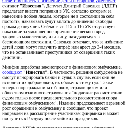
Ответственность за избиение детей и стариков ужесточат
,
считают
"Известия".
Депутат Дмитрий Савельев (ЛДПР)
предлагает внести поправки в УК, согласно которым за
нанесение побоев людям, которые не в состоянии за себя
постоять, наказывать будут вплоть до лишения свободы
сроком до двух лет. Сейчас в ст. 115 и 116 УК отсутствует
наказание за умышленное причинение легкого вреда
здоровью малолетнему или лицу, находящемуся в
беспомощном состоянии. Савельев отмечает, что за избиение
детей люди могут получить штраф или арест до 3-4 месяцев,
что не останавливает преступников от совершения таких
действий.
Минфин доработал законопроект о финансовом омбудсмене,
сообщают
"Известия".
В частности, решения омбудсмена не
смогут игнорировать банки и суды: в случае, если они не
исполнят их добровольно, их обяжет к этому суд. Также
теперь спор гражданина с банком, страховщиком или
обществом взаимного страхования "подлежит рассмотрению
судом только после предварительного рассмотрения спора
финансовым омбудсменом". Издание предсказывает взрывной
рост обращений к омбудсмену и сообщает, что проект
направлен на рассмотрение участникам финрынка и может
поступить в Госдуму после майских праздников.