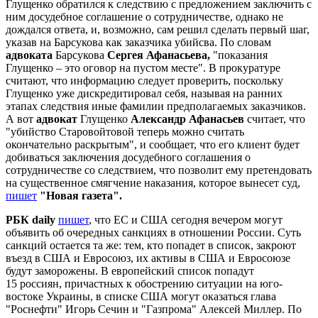
Глущенко обратился к следствию с предложением заключить с
ним досудебное соглашение о сотрудничестве, однако не
дождался ответа, и, возможно, сам решил сделать первый шаг,
указав на Барсукова как заказчика убийсва. По словам
адвоката
Барсукова
Сергея Афанасьева,
"показания
Глущенко – это оговор на пустом месте". В прокуратуре
считают, что информацию следует проверить, поскольку
Глущенко уже дискредитировал себя, называя на ранних
этапах следствия иные фамилии предполагаемых заказчиков.
А вот
адвокат
Глущенко
Александр Афанасьев
считает, что
"убийство Старовойтовой теперь можно считать
окончательно раскрытым", и сообщает, что его клиент будет
добиваться заключения досудебного соглашения о
сотрудничестве со следствием, что позволит ему претендовать
на существенное смягчение наказания, которое вынесет суд,
пишет
"Новая газета".
РБК daily
пишет
, что ЕС и США сегодня вечером могут
объявить об очередных санкциях в отношении России. Суть
санкций остается та же: тем, кто попадет в список, закроют
въезд в США и Евросоюз, их активы в США и Евросоюзе
будут заморожены. В европейский список попадут
15 россиян, причастных к обострению ситуации на юго-
востоке Украины, в списке США могут оказаться глава
"Роснефти" Игорь Сечин и "Газпрома" Алексей Миллер. По