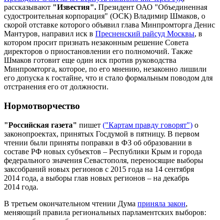
рассказывают
"Известия".
Президент ОАО "Объединенная
судостроительная корпорация" (ОСК) Владимир Шмаков, о
скорой отставке которого объявил глава Минпромторга Денис
Мантуров, направил иск в
Пресненский райсуд Москвы
, в
котором просит признать незаконным решение Совета
директоров о приостановлении его полномочий. Также
Шмаков готовит еще один иск против руководства
Минпромторга, которое, по его мнению, незаконно лишили
его допуска к гостайне, что и стало формальным поводом для
отстранения его от должности.
Нормотворчество
"Российская газета"
пишет
("Картам правду говорят")
о
законопроектах, принятых Госдумой в пятницу. В первом
чтении были приняты поправки в ФЗ об образовании в
составе РФ новых субъектов – Республики Крым и города
федерального значения Севастополя, переносящие выборы
заксобраний новых регионов с 2015 года на 14 сентября
2014 года, а выборы глав новых регионов – на декабрь
2014 года.
В третьем окончательном чтении Дума
приняла закон
,
меняющий правила региональных парламентских выборов: