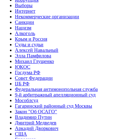
Выборы
Интернет
Некоммерческие организации
Санкции
Нацизм
Алкоголь
Крым и Россия
Суды и судьи
Алексей Навальный
Элла Памфилова
Михаил Глущенко
ЮКОС
Госдума РФ
Совет Федерации
ЦБ РФ
Федеральная антимонопольная служба
9-й арбитражный апелляционный суд
Мособлсуд
Гагаринский районный суд Москвы
Закон "Об ОСАГО"
Владимир Путин
Дмитрий Медведев
Аркадий Дворкович
США