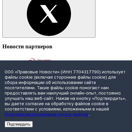
Новости партнеров
ООО «Правовые Новости» (ИНН 7704317790) использует
файлы cookie (включая сторонние файлы cookie) для
сбора информации об использовании сайта
посетителями. Такие файлы cookie помогают нам
предоставлять вам наилучший онлайн-опыт, постоянно
улучшать наш веб-сайт. Нажав на кнопку «Подтвердить»,
вы даете согласие на обработку файлов cookie в
соответствии с условиями, изложенными в нашей
Политике использования cookie-файлов
.
Спецвыпуск: инвестиции
Подтвердить
Зачем весь рынок идет в премиум и люкс
Реклама
Адвокатское бюро Санкт-Петербурга «Вертикаль» ИНН 7841290773
Реклама
АО"Право.ру" ИНН: 7708095468