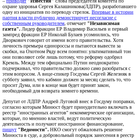
–
приводят
"Известия"
слова председателя комитета по
охране здоровья Сергея Калашникова(ЛДПР), разработавшего
одну из инициатив по переводу стрелок.
Впервые в истории
партия власти публично демонстрирует несогласие с
собственным руководителем
, отмечает
"Независимая
газета".
Лидер фракции ЕР Владимир Васильев и первый
зампред фракции ЕР Николай Булаев усомнились, что
Дворкович говорит от имени всего правительства. Хотя
личность премьера единороссы и пытаются вывести за
скобки, на Охотном Ряду всем понятно: ультимативный тон
они позволяют себе лишь потому, что реформу одобрил
Кремль. Между тем официально Путин неоднократно
подчеркивал, что правительство должно само разобраться с
этим вопросом. А вице-спикер Госдумы Сергей Железняк в
субботу заявил, что кабмин должен за месяц сделать то, что
просит Дума, или в конце мая будет принят закон,
необходимый для возврата зимнего времени.
Депутат от ЛДПР Андрей Луговой внес в Госдуму поправки,
согласно которым Минюст будет принудительно включать в
реестр "иностранных агентов" некоммерческие организации,
которые, по мнению властей, ведут политическую
деятельность и получают иностранное финансирование,
пишут
"Ведомости".
НКО смогут обжаловать решение
Минюста в суде, а добровольный порядок занесения в реестр