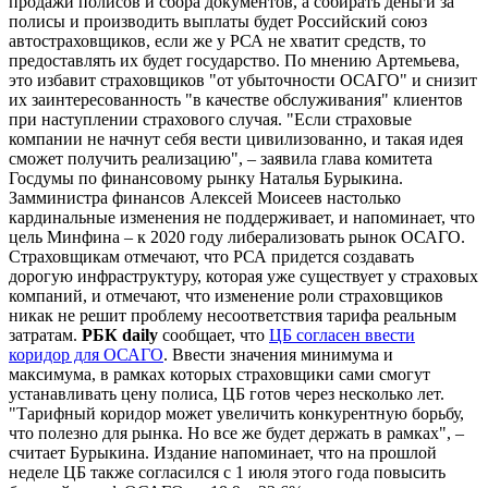
продажи полисов и сбора документов, а собирать деньги за
полисы и производить выплаты будет Российский союз
автостраховщиков, если же у РСА не хватит средств, то
предоставлять их будет государство. По мнению Артемьева,
это избавит страховщиков "от убыточности ОСАГО" и снизит
их заинтересованность "в качестве обслуживания" клиентов
при наступлении страхового случая. "Если страховые
компании не начнут себя вести цивилизованно, и такая идея
сможет получить реализацию", – заявила глава комитета
Госдумы по финансовому рынку Наталья Бурыкина.
Замминистра финансов Алексей Моисеев настолько
кардинальные изменения не поддерживает, и напоминает, что
цель Минфина – к 2020 году либерализовать рынок ОСАГО.
Страховщикам отмечают, что РСА придется создавать
дорогую инфраструктуру, которая уже существует у страховых
компаний, и отмечают, что изменение роли страховщиков
никак не решит проблему несоответствия тарифа реальным
затратам.
РБК daily
сообщает, что
ЦБ согласен ввести
коридор для ОСАГО
. Ввести значения минимума и
максимума, в рамках которых страховщики сами смогут
устанавливать цену полиса, ЦБ готов через несколько лет.
"Тарифный коридор может увеличить конкурентную борьбу,
что полезно для рынка. Но все же будет держать в рамках", –
считает Бурыкина. Издание напоминает, что на прошлой
неделе ЦБ также согласился с 1 июля этого года повысить