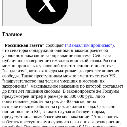
Главное
"Российская газета"
сообщает
("Вандализм прописью")
,
что сенаторы обнаружили ошибки в законопроекте об
уголовном наказании за оправдание нацизма. Сейчас за
публичное осквернение символов воинской славы России
можно привлечь к уголовной ответственности по статье
"вандализм", которая предусматривает до трех лет лишения
свободы. Также преступникам можно вменить статью УК
"надругательство над телами умерших и местами их
захоронения", максимальное наказание по которой составляет
до пяти лет лишения свободы. В законопроекте же Госдумы
предусмотрен штраф в размере до 300 000 руб., либо
обязательные работы на срок до 360 часов, либо
исправительные работы на срок до одного года. Согласно
постановлению КС, в таких случая действует норма,
предусматривающая более мягкое наказание. "А позволить
избегать преступниками сурового наказания за осквернение,
не дай бог, Вечного огня в преддверии 9 Мая, мне кажется,