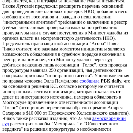
сохраняется, как и штрафы за нежелание туда записываться.
Также Луговой предложил расширить перечень оснований
для проведения внеплановых проверок НКО, добавив в него
сообщения от госорганов и граждан о невыполнении
"иностранными агентами" требований о включении в реестр
(сейчас внеплановая проверка возможна по требованию
прокуратуры или в случае поступления в Минюст жалобы из
органов власти на экстремистскую деятельность НКО).
Председатель правозащитной ассоциации "Агора" Павел
Чиков считает, что важным моментом инициативы является
возможность обжалования в судебном порядке включения в
реестр, и напоминает, что Минюсту удалось через суд
добиться наказания лишь ассоциации "Голос", хотя проверка
прокуратуры выявила 250 организаций, чья деятельностиь
содержала признаки "иностранного агента". Уполномоченная
по правам человека Элла Памфилова
сообщила
РБК daily,
что
на основании решения КС, согласно которому не считается
иностранным агентом организация, которая отказалась от
денег из иностранного источника, намерена обжаловать в
Мосгорсуде привлечение к ответственности ассоциации
"Голос" (ассоциация перечислила обратно премию Андрея
Сахарова в $10 000 от Норвежского Хельсинкского комитета).
Чиков также рассказал изданию, что 23 мая
Замоскворецкий
суд
рассмотрит жалобы "Мемориала" и "Общественного
вердикта" на решения прокуратуры о необходимости