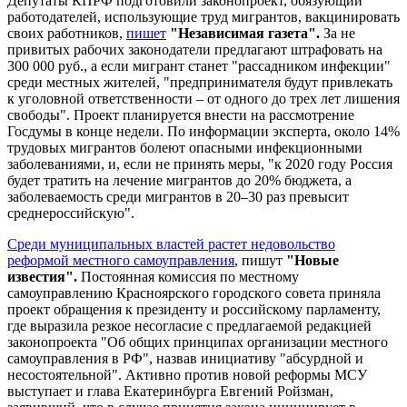
Депутаты КПРФ подготовили законопроект, обязующий
работодателей, использующие труд мигрантов, вакцинировать
своих работников,
пишет
"Независимая газета".
За не
привитых рабочих законодатели предлагают штрафовать на
300 000 руб., а если мигрант станет "рассадником инфекции"
среди местных жителей, "предпринимателя будут привлекать
к уголовной ответственности – от одного до трех лет лишения
свободы". Проект планируется внести на рассмотрение
Госдумы в конце недели. По информации эксперта, около 14%
трудовых мигрантов болеют опасными инфекционными
заболеваниями, и, если не принять меры, "к 2020 году Россия
будет тратить на лечение мигрантов до 20% бюджета, а
заболеваемость среди мигрантов в 20–30 раз превысит
среднероссийскую".
Среди муниципальных властей растет недовольство
реформой местного самоуправления
, пишут
"Новые
известия".
Постоянная комиссия по местному
самоуправлению Красноярского городского совета приняла
проект обращения к президенту и российскому парламенту,
где выразила резкое несогласие с предлагаемой редакцией
законопроекта "Об общих принципах организации местного
самоуправления в РФ", назвав инициативу "абсурдной и
несостоятельной". Активно против новой реформы МСУ
выступает и глава Екатеринбурга Евгений Ройзман,