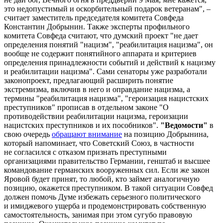
это недопустимый и оскорбительный подарок ветеранам", –
считает заместитель председателя комитета Совфеда
Константин Добрынин. Также эксперты профильного
комитета Совфеда считают, что думский проект "не дает
определения понятий "нацизм", "реабилитация нацизма", он
вообще не содержит понятийного аппарата и критериев
определения принадлежности событий и действий к нацизму
и реабилитации нацизма". Сами сенаторы уже разработали
законопроект, предлагающий расширить понятие
экстремизма, включив в него и оправдание нацизма, а
термины "реабилитация нацизма", "героизация нацистских
преступников" прописав в отдельном законе "О
противодействии реабилитации нацизма, героизации
нацистских преступников и их пособников".
"Ведомости"
в
свою очередь
обращают внимание
на позицию Добрынина,
который напоминает, что Советский Союз, в частности
не согласился с отказом признать преступными
организациями правительство Германии, генштаб и высшее
командование германских вооруженных сил. Если же закон
Яровой будет принят, то любой, кто займет аналогичную
позицию, окажется преступником. В такой ситуации Совфед
должен помочь Думе избежать серьезного политического
и имиджевого ущерба и продемонстрировать собственную
самостоятельность, занимая при этом сугубо правовую