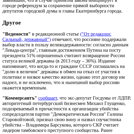
заявивший, что в случае принятия закона инициирует в
городе референдум за сохранение прямой выборности
депутатов городской думы и главы Екатеринбурга города.
Другое
"Ведомости"
в редакционной статье
("От редакции:
Сильный, державный")
отмечают, что россияне поддержали
выбор власти в пользу великодержавности: согласно данным
"Левада-центра", главным достижением Путина на посту
президента 51% опрошенных считают возвращение России
статуса великой державы (в 2013 году – 36%). Издание
напоминает, что когда-то и граждане СССР соглашались на
"долю в величии" державы в обмен на отказ от участия в
политике и низкое качество жизни, однако этот договор им
надоел, и не исключено, что и нынешний выбор россиян
окажется временным.
"Коммерсантъ"
сообщает
, что экс-депутат Госдумы от ЛДПР,
авторитетный петербургский бизнесмен Михаил Глущенко,
подозреваемый в причастности к организации убийства
сопредседателя партии "Демократическая Россия" Галины
Старовойтовой, признал свою вину и назвал соучастника
убийства – Владимира Барсукова, которого СКР считает
лидером тамбовского преступного сообщества. Ранее