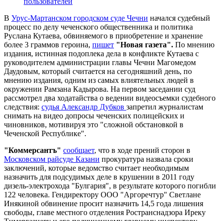
пользователей
В
Урус-Мартанском городском суде Чечни
начался судебный
процесс по делу чеченского общественника и политика
Руслана Кутаева, обвиняемого в приобретение и хранение
более 3 граммов героина,
пишет
"Новая газета".
По мнению
издания, истинная подоплека дела в конфликте Кутаева с
руководителем администрации главы Чечни Магомедом
Даудовым, который считается на сегодняшний день, по
мнению издания, одним из самых влиятельных людей в
окружении Рамзана Кадырова. На первом заседании суд
рассмотрел два ходатайства о ведении видеосъемки судебного
следствия:
судья Александр Дубков
запретил журналистам
снимать на видео допросы чеченских полицейских и
чиновников, мотивируя это "сложной обстановкой в
Чеченской Республике".
"Коммерсантъ"
сообщает
, что в ходе прений сторон в
Московском райсуде Казани
прокуратура назвала сроки
заключений, которые ведомство считает необходимым
назначить для подсудимых деле в крушении в 2011 году
дизель-электрохода "Булгария", в результате которого погибли
122 человека. Гендиректору ООО "Аргоречтур" Светлане
Инякиной обвинение просит назначить 14,5 года лишения
свободы, главе местного отделения Ространснадзора Иреку