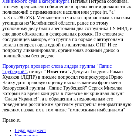
Ленинского суда Екатеринбурга
Наталья Петрова сообщила,
что ему предъявлено обвинение в превышении должностных
полномочий с применением насилия или угроз (п. "а"
ч. 3 ст. 286 УК). Меньшенина считают причастным к пыткам
угонщика из Челябинской области, ранее по этому
уголовному делу были арестованы два сотрудника ГУ МВД, и
еще двое объявлены в федеральных розыск. По словам же
сослуживцев майора, его группа по борьбе с автоугонами
встала поперек горла одной из влиятельных ОПГ. И ее
попросту ликвидировали, организовав ложный донос о
полицейском беспределе.
Прокуратура проверит слова лидера группы "Ляпис
Трубецкой"
, пишут
"Известия".
Депутат Госдумы Роман
Худяков (ЛДПР) в письме попросил генпрокурора Юрию
Чайку дать правовую оценку высказываниям фронтмена
белорусской группы "Ляпис Трубецкой" Сергея Михалка,
который во время концерта в Ижевске выкрикивал лозунг
"Слава Украине!", а в обращении к недовольным его
поведением российским зрителям употребил ненормативную
лексику, назвав их в том числе "имперскими имбецилами".
Право.ru
Legal дайджест
Коррупция