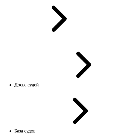
Досье судей
База судов