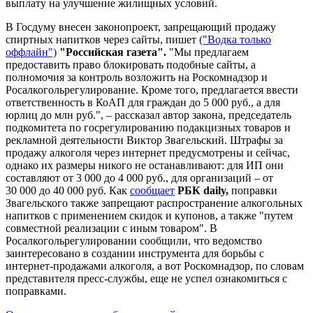
выплату на улучшение жилищных условий.
В Госдуму внесен законопроект, запрещающий продажу
спиртных напитков через сайты, пишет
("Водка только
оффлайн")
"Российская газета".
"Мы предлагаем
предоставить право блокировать подобные сайты, а
полномочия за контроль возложить на Роскомнадзор и
Росалкогольрегулирование. Кроме того, предлагается ввести
ответственность в КоАП для граждан до 5 000 руб., а для
юрлиц до млн руб.", – рассказал автор закона, председатель
подкомитета по госрегулированию подакцизных товаров и
рекламной деятельности Виктор Звагельский. Штрафы за
продажу алкоголя через интернет предусмотрены и сейчас,
однако их размеры никого не останавливают: для ИП они
составляют от 3 000 до 4 000 руб., для организаций – от
30 000 до 40 000 руб. Как
сообщает
РБК daily,
поправки
Звагельского также запрещают распространение алкогольных
напитков с применением скидок и купонов, а также "путем
совместной реализации с иным товаром". В
Росалкогольрегулировании сообщили, что ведомство
заинтересовано в создании инструмента для борьбы с
интернет-продажами алкоголя, а вот Роскомнадзор, по словам
представителя пресс-службы, еще не успел ознакомиться с
поправками.