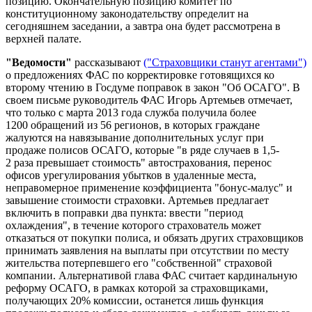
позицию. Окончательную позицию комитет по
конституционному законодательству определит на
сегодняшнем заседании, а завтра она будет рассмотрена в
верхней палате.
"Ведомости"
рассказывают
("Страховщики станут агентами")
о предложениях ФАС по корректировке готовящихся ко
второму чтению в Госдуме поправок в закон "Об ОСАГО". В
своем письме руководитель ФАС Игорь Артемьев отмечает,
что только с марта 2013 года служба получила более
1200 обращений из 56 регионов, в которых граждане
жалуются на навязывание дополнительных услуг при
продаже полисов ОСАГО, которые "в ряде случаев в 1,5-
2 раза превышает стоимость" автострахования, перенос
офисов урегулирования убытков в удаленные места,
неправомерное применение коэффициента "бонус-малус" и
завышение стоимости страховки. Артемьев предлагает
включить в поправки два пункта: ввести "период
охлаждения", в течение которого страхователь может
отказаться от покупки полиса, и обязать других страховщиков
принимать заявления на выплаты при отсутствии по месту
жительства потерпевшего его "собственной" страховой
компании. Альтернативой глава ФАС считает кардинальную
реформу ОСАГО, в рамках которой за страховщиками,
получающих 20% комиссии, останется лишь функция