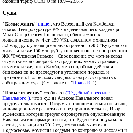
базовый тариф ОСАГО на 18,9—23,6%.
Суды
"Коммерсантъ"
пишет
, что Верховный суд Камбоджи
отказал Генпрокуратуре РФ в выдаче бывшего владельца
Mirax Group Сергея Полонского, обвиняемого в
мошенничестве (ч. 4 ст. 159 УК), связанном с хищением
3,2 млрд руб. у дольщиков недостроенного ЖК "Кутузовская
миля", а также 150 млн руб. у соинвесторов не построенного
ЖК "Рублевская Ривьера". Свое решение суд мотивировал
отсутствием договора об экстрадициях между странами,
отметив также, что в Камбодже за подобные действия
бизнесменов не преследуют в уголовном порядке, и
претензии к Полонскому следовало бы рассматривать в
арбитражном суде. (См. также на "
Право.Ru
")
"Новые известия"
сообщают
("Судебный прессинг
Навального")
, что в суд на Алексея Навального подал
председатель комитета Госдумы по экономической политике,
инновационному развитию и предпринимательству Игорь
Руденский, который требует опровергнуть опубликованную
Навальным информацию о том, что Руденский не указал в
своей декларации за 2012 год земельный участок в
Подмосковье. Комиссия Госдумы по контролю за доходами и