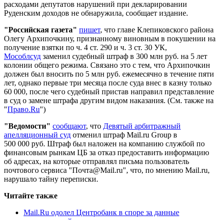
расходами депутатов нарушений при декларировании
Руденским доходов не обнаружила, сообщает издание.
"Российская газета"
пишет
, что главе Клепиковского района
Олегу Архипочкину, признанному виновным в покушении на
получение взятки по ч. 4 ст. 290 и ч. 3 ст. 30 УК,
Мособлсуд
заменил судебный штраф в 300 млн руб. на 5 лет
колонии общего режима. Связано это с тем, что Архипочкин
должен был вносить по 5 млн руб. ежемесячно в течение пяти
лет, однако первые три месяца после суда внес в казну только
60 000, после чего судебный пристав направил представление
в суд о замене штрафа другим видом наказания. (См. также на
"
Право.Ru
")
"Ведомости"
сообщают
, что
Девятый арбитражный
апелляционный суд
отменил штраф Mail.ru Group в
500 000 руб. Штраф был наложен на компанию службой по
финансовым рынкам ЦБ за отказ предоставить информацию
об адресах, на которые отправлял письма пользователь
почтового сервиса "Почта@Mail.ru", что, по мнению Mail.ru,
нарушало тайну переписки.
Читайте также
Mail.Ru одолел Центробанк в споре за данные