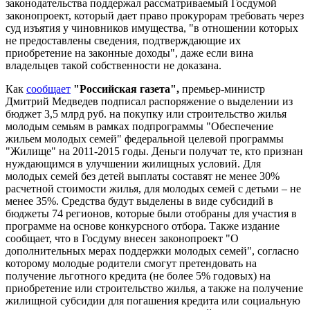
законодательства поддержал рассматриваемый Госдумой
законопроект, который дает право прокурорам требовать через
суд изъятия у чиновников имущества, "в отношении которых
не предоставлены сведения, подтверждающие их
приобретение на законные доходы", даже если вина
владельцев такой собственности не доказана.
Как
сообщает
"Российская газета",
премьер-министр
Дмитрий Медведев подписал распоряжение о выделении из
бюджет 3,5 млрд руб. на покупку или строительство жилья
молодым семьям в рамках подпрограммы "Обеспечение
жильем молодых семей" федеральной целевой программы
"Жилище" на 2011-2015 годы. Деньги получат те, кто признан
нуждающимся в улучшении жилищных условий. Для
молодых семей без детей выплаты составят не менее 30%
расчетной стоимости жилья, для молодых семей с детьми – не
менее 35%. Средства будут выделены в виде субсидий в
бюджеты 74 регионов, которые были отобраны для участия в
программе на основе конкурсного отбора. Также издание
сообщает, что в Госдуму внесен законопроект "О
дополнительных мерах поддержки молодых семей", согласно
которому молодые родители смогут претендовать на
получение льготного кредита (не более 5% годовых) на
приобретение или строительство жилья, а также на получение
жилищной субсидии для погашения кредита или социальную