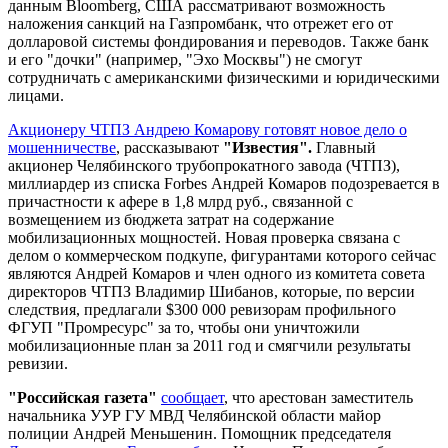
данным Bloomberg, США рассматривают возможность
наложения санкций на Газпромбанк, что отрежет его от
долларовой системы фондирования и переводов. Также банк
и его "дочки" (например, "Эхо Москвы") не смогут
сотрудничать с американскими физическими и юридическими
лицами.
Акционеру ЧТПЗ Андрею Комарову готовят новое дело о
мошенничестве
, рассказывают
"Известия".
Главный
акционер Челябинского трубопрокатного завода (ЧТПЗ),
миллиардер из списка Forbes Андрей Комаров подозревается в
причастности к афере в 1,8 млрд руб., связанной с
возмещением из бюджета затрат на содержание
мобилизационных мощностей. Новая проверка связана с
делом о коммерческом подкупе, фигурантами которого сейчас
являются Андрей Комаров и член одного из комитета совета
директоров ЧТПЗ Владимир Шибанов, которые, по версии
следствия, предлагали $300 000 ревизорам профильного
ФГУП "Промресурс" за то, чтобы они уничтожили
мобилизационные план за 2011 год и смягчили результаты
ревизии.
"Российская газета"
сообщает
, что арестован заместитель
начальника УУР ГУ МВД Челябинской области майор
полиции Андрей Меньшенин. Помощник председателя