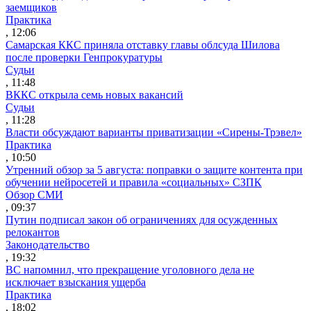
заемщиков
Практика
, 12:06
Самарская ККС приняла отставку главы облсуда Шилова
после проверки Генпрокуратуры
Судьи
, 11:48
ВККС открыла семь новых вакансий
Судьи
, 11:28
Власти обсуждают варианты приватизации «Сирены-Трэвел»
Практика
, 10:50
Утренний обзор за 5 августа: поправки о защите контента при
обучении нейросетей и правила «социальных» СЗПК
Обзор СМИ
, 09:37
Путин подписал закон об ограничениях для осужденных
релокантов
Законодательство
, 19:32
ВС напомнил, что прекращение уголовного дела не
исключает взыскания ущерба
Практика
, 18:02