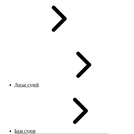
Досье судей
База судов