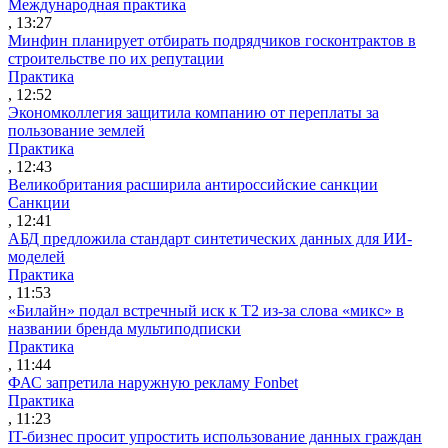
Международная практика
, 13:27
Минфин планирует отбирать подрядчиков госконтрактов в
строительстве по их репутации
Практика
, 12:52
Экономколлегия защитила компанию от переплаты за
пользование землей
Практика
, 12:43
Великобритания расширила антироссийские санкции
Санкции
, 12:41
АБД предложила стандарт синтетических данных для ИИ-
моделей
Практика
, 11:53
«Билайн» подал встречный иск к Т2 из-за слова «микс» в
названии бренда мультиподписки
Практика
, 11:44
ФАС запретила наружную рекламу Fonbet
Практика
, 11:23
IT-бизнес просит упростить использование данных граждан