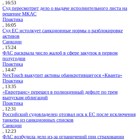
, 16:53
Суд пересмотрит дело о выдаче исполнительного листа на
решение МКАС
Практика
, 16:05
Суд ЕС истолкует санкционные нормы о разблокировке
активов
Санкции
, 15:24
ФАС раскрыла число жалоб в сфере закупок в первом
полугодии
Практика
, 14:47
NexTouch выкупит активы обанкротившегося «Кванта»
Практика
, 13:35
«Евротранс» перешел в полноценный дефолт по трем
выпускам облигаций
Практика
, 12:31
Российский судовладелец отозвал иск к ЕС после исключения
танкера из санкционных списков
Санкции
, 12:23
ФАС возбудила дело из-за ограничений при страховании