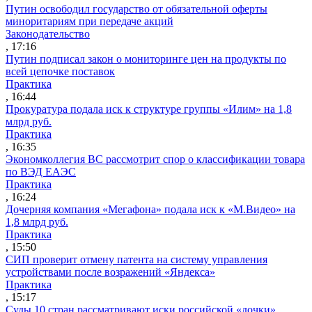
Путин освободил государство от обязательной оферты
миноритариям при передаче акций
Законодательство
, 17:16
Путин подписал закон о мониторинге цен на продукты по
всей цепочке поставок
Практика
, 16:44
Прокуратура подала иск к структуре группы «Илим» на 1,8
млрд руб.
Практика
, 16:35
Экономколлегия ВС рассмотрит спор о классификации товара
по ВЭД ЕАЭС
Практика
, 16:24
Дочерняя компания «Мегафона» подала иск к «М.Видео» на
1,8 млрд руб.
Практика
, 15:50
СИП проверит отмену патента на систему управления
устройствами после возражений «Яндекса»
Практика
, 15:17
Суды 10 стран рассматривают иски российской «дочки»