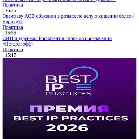
Практика
, 16:25
Экс-главу АСВ объявили в розыск по делу о хищении более 4
млрд руб.
Практика
, 15:55
СИП поддержал Роспатент в споре об обозначении
«Нетдолгофф»
Практика
, 15:17