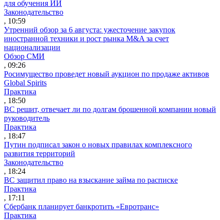
для обучения ИИ
Законодательство
, 10:59
Утренний обзор за 6 августа: ужесточение закупок
иностранной техники и рост рынка M&A за счет
национализации
Обзор СМИ
, 09:26
Росимущество проведет новый аукцион по продаже активов
Global Spirits
Практика
, 18:50
ВС решит, отвечает ли по долгам брошенной компании новый
руководитель
Практика
, 18:47
Путин подписал закон о новых правилах комплексного
развития территорий
Законодательство
, 18:24
ВС защитил право на взыскание займа по расписке
Практика
, 17:11
Сбербанк планирует банкротить «Евротранс»
Практика