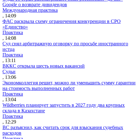
Google о возврате дивидендов
Международная практика
, 14:09
ФАС раскрыла схему ограничения конкуренции в СРО
«Единство»
Практика
, 14:08
Суд снял арбитражную оговорку по просьбе иностранного
истца
Практика
, 13:11
ВККС открыла шесть новых вакансий
Судьи
, 13:06
Экономколлегия решит, можно ли уменьшить сумму гарантии
на стоимость выполненных работ
Практика
, 13:04
Wildberries планирует запустить в 2027 году два крупных
склада в Казахстане
Практика
, 12:29
ВС разъяснил, как считать срок для взыскания судебных
расходов
Практика