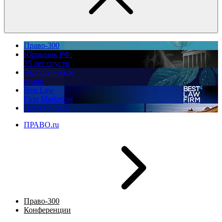
Право-300
Юррынок РФ:
35 лет спустя
Экологическое
право
Best Law
Firm Marketing
ПМЮФ 2026
ПРАВО.ru
Право-300
Конференции