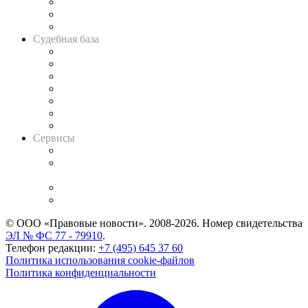
Советы для литигаторов
Сговоры на торгах
Авто
Судебная база
Картотека арбитражных дел
Решения арбитражных судов
Календарь рассмотрения арбитражных дел
Досье судей
Информация о судах
RSS лента новостей
Вакансии для юристов
Сервисы
Справочно-правовая система
Casebook: мониторинг дел
и компаний
Caselook: поиск и анализ практики
CASE.ONE: управление юридической службой
© ООО «Правовые новости». 2008-2026.
Номер свидетельства
ЭЛ № ФС 77 - 79910
.
Телефон редакции:
+7 (495) 645 37 60
Политика использования cookie-файлов
Политика конфиденциальности