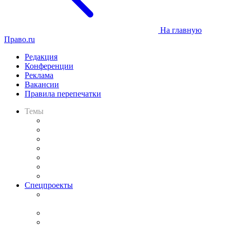
На главную
Право.ru
Редакция
Конференции
Реклама
Вакансии
Правила перепечатки
Темы
Практика
Законодательство
Процесс
Исследования
Рынок юридических услуг
Юридическое сообщество
Важнейшие правовые темы в прессе
Спецпроекты
Подкаст «В здравом уме
и твёрдой памяти»
Legal Design
Банкротная панорама