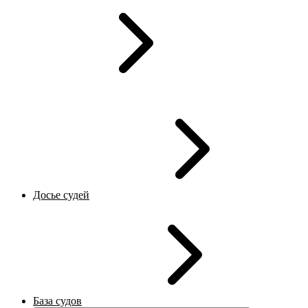
Досье судей
База судов