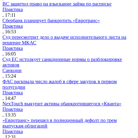
ВС защитил право на взыскание займа по расписке
Практика
, 17:11
Сбербанк планирует банкротить «Евротранс»
Практика
, 16:53
Суд пересмотрит дело о выдаче исполнительного листа на
решение МКАС
Практика
, 16:05
Суд ЕС истолкует санкционные нормы о разблокировке
активов
Санкции
, 15:24
ФАС раскрыла число жалоб в сфере закупок в первом
полугодии
Практика
, 14:47
NexTouch выкупит активы обанкротившегося «Кванта»
Практика
, 13:35
«Евротранс» перешел в полноценный дефолт по трем
выпускам облигаций
Практика
, 12:31