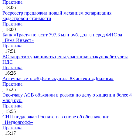
Практика
, 18:06
Росреестр предложил новый механизм оспаривания
кадастровой стоимости
Практика
, 18:00
Банк «Траст» погасит 797,3 млн руб. долга перед ФНС за
«Гема-Инвест»
Практика
, 17:51
ВС запретил уравнивать цены участников закупок без учета
НДС
Практика
, 16:26
Аптечная сеть «36,6» выкупила 83 аптеки «Диалога»
Практика
, 16:25
Экс-главу АСВ объявили в розыск по делу о хищении более 4
млрд руб.
Практика
, 15:55
СИП поддержал Роспатент в споре об обозначении
«Нетдолгофф»
Практика
, 15:17