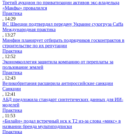
Третий аукцион по приватизации активов экс-владельца
«Макфы» провалился
Практика
, 14:29
ВС Швеции подтвердил передачу Украине сухогруза Caffa
Международная практика
, 13:27
Минфин планирует отбирать подрядчиков госконтрактов в
строительстве по их репутации
Практика
, 12:52
Экономколлегия защитила компанию от переплаты за
пользование землей
Практика
, 12:43
Великобритания расширила антироссийские санкции
Санкции
, 12:41
АБД предложила стандарт синтетических данных для ИИ-
моделей
Практика
, 11:53
«Билайн» подал встречный иск к Т2 из-за слова «микс» в
названии бренда мультиподписки
Практика