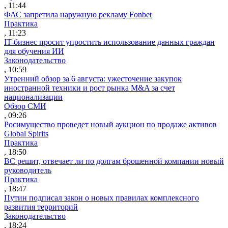
, 11:44
ФАС запретила наружную рекламу Fonbet
Практика
, 11:23
IT-бизнес просит упростить использование данных граждан
для обучения ИИ
Законодательство
, 10:59
Утренний обзор за 6 августа: ужесточение закупок
иностранной техники и рост рынка M&A за счет
национализации
Обзор СМИ
, 09:26
Росимущество проведет новый аукцион по продаже активов
Global Spirits
Практика
, 18:50
ВС решит, отвечает ли по долгам брошенной компании новый
руководитель
Практика
, 18:47
Путин подписал закон о новых правилах комплексного
развития территорий
Законодательство
, 18:24