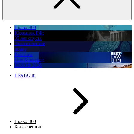
Право-300
Юррынок РФ:
35 лет спустя
Экологическое
право
Best Law
Firm Marketing
ПМЮФ 2026
ПРАВО.ru
Право-300
Конференции