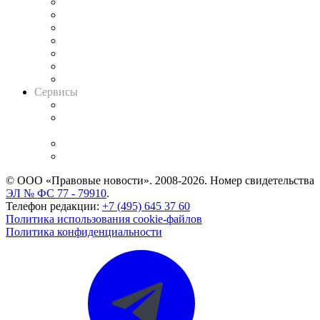
Картотека арбитражных дел
Решения арбитражных судов
Календарь рассмотрения арбитражных дел
Досье судей
Информация о судах
RSS лента новостей
Вакансии для юристов
Сервисы
Справочно-правовая система
Casebook: мониторинг дел
и компаний
Caselook: поиск и анализ практики
CASE.ONE: управление юридической службой
© ООО «Правовые новости». 2008-2026.
Номер свидетельства
ЭЛ № ФС 77 - 79910
.
Телефон редакции:
+7 (495) 645 37 60
Политика использования cookie-файлов
Политика конфиденциальности