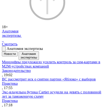
18+
Анатомия
экспертизы
Смотреть
Анатомия экспертизы
Новости
Анатомия
экспертизы
Минцифры предложило усилить контроль за сим-картами в
M2M-устройствах компаний
Законодательство
, 19:02
ВС рассмотрит иск о снятии партии «Яблоко» с выборов
Практика
, 17:55
Экс-владельца бутика Cartier осудили на девять с половиной
лет за таможенную схему
Практика
, 17:18