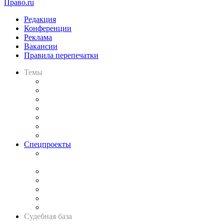
Право.ru
Редакция
Конференции
Реклама
Вакансии
Правила перепечатки
Темы
Практика
Законодательство
Процесс
Исследования
Рынок юридических услуг
Юридическое сообщество
Важнейшие правовые темы в прессе
Спецпроекты
Подкаст «В здравом уме
и твёрдой памяти»
Legal Design
Банкротная панорама
Советы для литигаторов
Сговоры на торгах
Авто
Судебная база