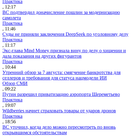
Практика
, 12:17
ВС подтвердил доначисление пошлин за модернизацию
самолета
Практика
, 11:46
Суды не приняли заключения DeepSeek по уголовному делу
Практика
, 11:17
Экс-глава Mind Money признала вину по делу о хищении и
дала показания на других фигурантов
Практика
, 10:44
Утренний обзор за 7 августа: смягчение банкротства для
селлеров и требования для статуса нацмодели ИИ
Обзор СМИ
, 09:22
Путин разрешил приватизацию аэропорта Шереметьево
Практика
, 19:07
Wildberries начнет страховать товары от ударов дронов
Практика
, 18:56
ВС уточнил, когда дело можно пересмотреть по вновь
открывшимся обстоятельствам