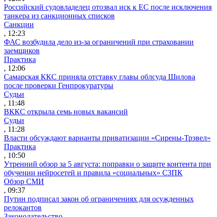
Российский судовладелец отозвал иск к ЕС после исключения
танкера из санкционных списков
Санкции
, 12:23
ФАС возбудила дело из-за ограничений при страховании
заемщиков
Практика
, 12:06
Самарская ККС приняла отставку главы облсуда Шилова
после проверки Генпрокуратуры
Судьи
, 11:48
ВККС открыла семь новых вакансий
Судьи
, 11:28
Власти обсуждают варианты приватизации «Сирены-Трэвел»
Практика
, 10:50
Утренний обзор за 5 августа: поправки о защите контента при
обучении нейросетей и правила «социальных» СЗПК
Обзор СМИ
, 09:37
Путин подписал закон об ограничениях для осужденных
релокантов
Законодательство