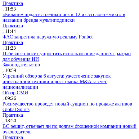
Практика
, 11:53
«Билайн» подал встречный иск к Т2 из-за слова «микс» в
названии бренда мультиподписки
Практика
, 11:44
ФАС запретила наружную рекламу Fonbet
Практика
, 11:23
IT-бизнес просит упростить использование данных граждан
для обучения ИИ
Законодательство
, 10:59
Утренний обзор за 6 августа: ужесточение закупок
иностранной техники и рост рынка M&A за счет
национализации
Обзор СМИ
, 09:26
Росимущество проведет новый аукцион по продаже активов
Global Spirits
Практика
, 18:50
ВС решит, отвечает ли по долгам брошенной компании новый
руководитель
Практика