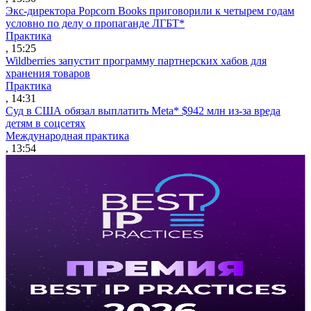
Экс-директора Popcorn Books приговорили к четырем годам
условно по делу о пропаганде ЛГБТ*
Практика
, 15:25
Wildberries запустит программу партнерских хабов для
хранения товаров
Практика
, 14:31
Суд в США обязал выплатить Meta* $942 млн из-за вреда
детям в соцсетях
Международная практика
, 13:54