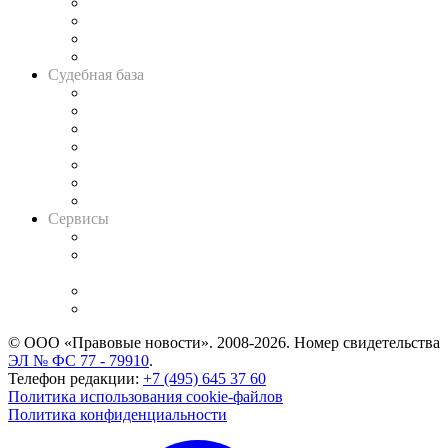
Банкротная панорама
Советы для литигаторов
Сговоры на торгах
Авто
Судебная база
Картотека арбитражных дел
Решения арбитражных судов
Календарь рассмотрения арбитражных дел
Досье судей
Информация о судах
RSS лента новостей
Вакансии для юристов
Сервисы
Справочно-правовая система
Casebook: мониторинг дел
и компаний
Caselook: поиск и анализ практики
CASE.ONE: управление юридической службой
© ООО «Правовые новости». 2008-2026.
Номер свидетельства
ЭЛ № ФС 77 - 79910
.
Телефон редакции:
+7 (495) 645 37 60
Политика использования cookie-файлов
Политика конфиденциальности