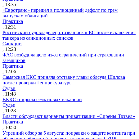
, 13:35
«Евротранс» перешел в полноценный дефолт по трем
выпускам облигаций
Практика
, 12:31
Российский судовладелец отозвал иск к ЕС после исключения
танкера из санкционных списков
Санкции
, 12:23
ФАС возбудила дело из-за ограничений при страховании
заемщиков
Практика
, 12:06
Самарская ККС приняла отставку главы облсуда Шилова
после проверки Генпрокуратуры
Судьи
, 11:48
ВККС открыла семь новых вакансий
Судьи
, 11:28
Власти обсуждают варианты приватизации «Сирены-Трэвел»
Практика
, 10:50
Утренний обзор за 5 августа: поправки о защите контента при
обучении нейросетей и правила «социальных» СЗПК