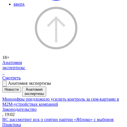
вверх
18+
Анатомия
экспертизы
Смотреть
Анатомия экспертизы
Новости
Анатомия
экспертизы
Минцифры предложило усилить контроль за сим-картами в
M2M-устройствах компаний
Законодательство
, 19:02
ВС рассмотрит иск о снятии партии «Яблоко» с выборов
Практика