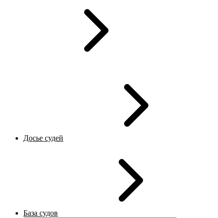
Досье судей
База судов