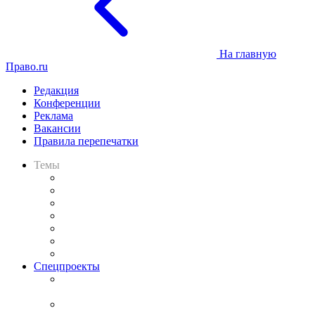
На главную
Право.ru
Редакция
Конференции
Реклама
Вакансии
Правила перепечатки
Темы
Практика
Законодательство
Процесс
Исследования
Рынок юридических услуг
Юридическое сообщество
Важнейшие правовые темы в прессе
Спецпроекты
Подкаст «В здравом уме
и твёрдой памяти»
Legal Design