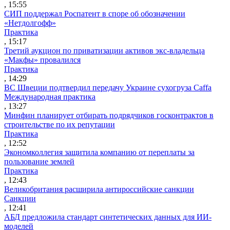
, 15:55
СИП поддержал Роспатент в споре об обозначении
«Нетдолгофф»
Практика
, 15:17
Третий аукцион по приватизации активов экс-владельца
«Макфы» провалился
Практика
, 14:29
ВС Швеции подтвердил передачу Украине сухогруза Caffa
Международная практика
, 13:27
Минфин планирует отбирать подрядчиков госконтрактов в
строительстве по их репутации
Практика
, 12:52
Экономколлегия защитила компанию от переплаты за
пользование землей
Практика
, 12:43
Великобритания расширила антироссийские санкции
Санкции
, 12:41
АБД предложила стандарт синтетических данных для ИИ-
моделей