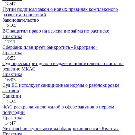
, 18:47
Путин подписал закон о новых правилах комплексного
развития территорий
Законодательство
, 18:24
ВС защитил право на взыскание займа по расписке
Практика
, 17:11
Сбербанк планирует банкротить «Евротранс»
Практика
, 16:53
Суд пересмотрит дело о выдаче исполнительного листа на
решение МКАС
Практика
, 16:05
Суд ЕС истолкует санкционные нормы о разблокировке
активов
Санкции
, 15:24
ФАС раскрыла число жалоб в сфере закупок в первом
полугодии
Практика
, 14:47
NexTouch выкупит активы обанкротившегося «Кванта»
Практика