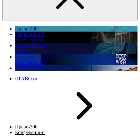
Право-300
Юррынок РФ:
35 лет спустя
Экологическое
право
Best Law
Firm Marketing
ПМЮФ 2026
ПРАВО.ru
Право-300
Конференции