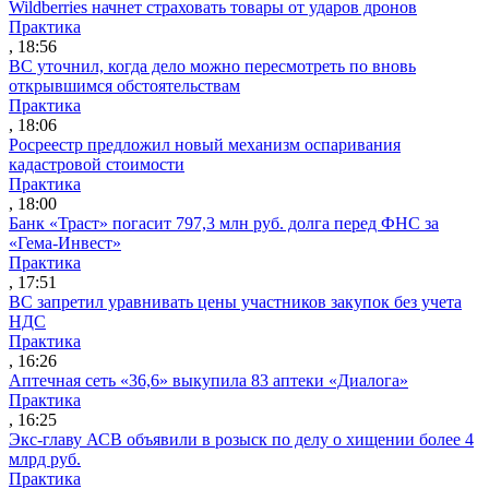
Wildberries начнет страховать товары от ударов дронов
Практика
, 18:56
ВС уточнил, когда дело можно пересмотреть по вновь
открывшимся обстоятельствам
Практика
, 18:06
Росреестр предложил новый механизм оспаривания
кадастровой стоимости
Практика
, 18:00
Банк «Траст» погасит 797,3 млн руб. долга перед ФНС за
«Гема-Инвест»
Практика
, 17:51
ВС запретил уравнивать цены участников закупок без учета
НДС
Практика
, 16:26
Аптечная сеть «36,6» выкупила 83 аптеки «Диалога»
Практика
, 16:25
Экс-главу АСВ объявили в розыск по делу о хищении более 4
млрд руб.
Практика