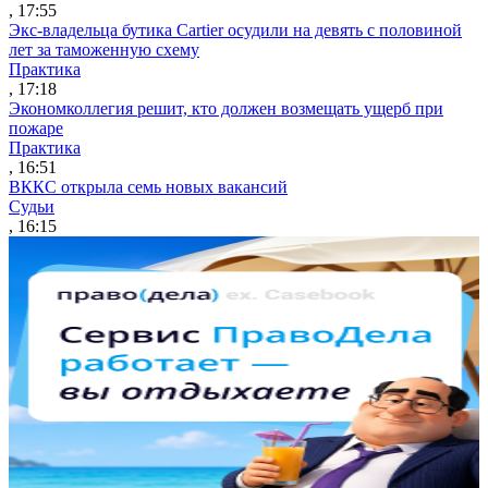
, 17:55
Экс-владельца бутика Cartier осудили на девять с половиной
лет за таможенную схему
Практика
, 17:18
Экономколлегия решит, кто должен возмещать ущерб при
пожаре
Практика
, 16:51
ВККС открыла семь новых вакансий
Судьи
, 16:15