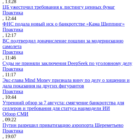
, 13:28
ЦБ ужесточил требования к листингу ценных бумаг
Практика
, 12:44
ФНС подала новый иск о банкротстве «Кама Шиппинг»
Практика
, 12:17
ВС подтвердил доначисление пошлин за модернизацию
самолета
Практика
, 11:46
Суды не приняли заключения DeepSeek по уголовному делу
Практика
, 11:17
Экс-глава Mind Money признала вину по делу о хищении и
дала показания на других фигурантов
Практика
, 10:44
Утренний обзор за 7 августа: смягчение банкротства для
селлеров и требования для статуса нацмодели ИИ
Обзор СМИ
, 09:22
Путин разрешил приватизацию аэропорта Шереметьево
Практика
, 19:07