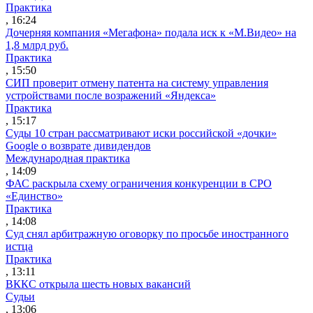
Практика
, 16:24
Дочерняя компания «Мегафона» подала иск к «М.Видео» на
1,8 млрд руб.
Практика
, 15:50
СИП проверит отмену патента на систему управления
устройствами после возражений «Яндекса»
Практика
, 15:17
Суды 10 стран рассматривают иски российской «дочки»
Google о возврате дивидендов
Международная практика
, 14:09
ФАС раскрыла схему ограничения конкуренции в СРО
«Единство»
Практика
, 14:08
Суд снял арбитражную оговорку по просьбе иностранного
истца
Практика
, 13:11
ВККС открыла шесть новых вакансий
Судьи
, 13:06