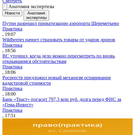
Смотреть
Анатомия экспертизы
Новости
Анатомия
экспертизы
Путин разрешил приватизацию аэропорта Шереметьево
Практика
, 19:07
Wildberries начнет страховать товары от ударов дронов
Практика
, 18:56
ВС уточнил, когда дело можно пересмотреть по вновь
открывшимся обстоятельствам
Практика
, 18:06
Росреестр предложил новый механизм оспаривания
кадастровой стоимости
Практика
, 18:00
Банк «Траст» погасит 797,3 млн руб. долга перед ФНС за
«Гема-Инвест»
Практика
, 17:51