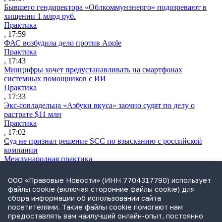
Бывшего гендиректора «Облкоммунэнерго» подозревают в
хищении 1 млрд руб.
Практика
, 17:59
ФАС возбудила дело против Apple
Практика
, 17:43
Минцифры хочет предустанавливать на смартфонах
системных помощников с ИИ
Практика
, 17:33
Экс-совладельца «Азбуки вкуса» заочно судят по делу о
растрате $11 млн
Практика
, 17:02
Суд не признал решение SCC по взысканию с российской
компании
Международная практика
, 17:01
Дроны могут начать применять для фиксации нарушений
ООО «Правовые Новости» (ИНН 7704317790) использует
ПДД
файлы cookie (включая сторонние файлы cookie) для
Практика
сбора информации об использовании сайта
, 15:41
посетителями. Такие файлы cookie помогают нам
Бывшего сенатора Сабадаша приговорили к 12 годам по делу
предоставлять вам наилучший онлайн-опыт, постоянно
о хищении