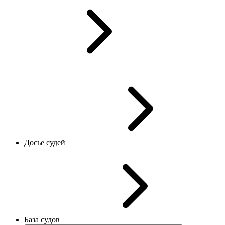
Досье судей
База судов