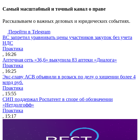
Cамый масштабный и точный канал о праве
Рассказываем о важных деловых и юридических событиях.
Перейти в Telegram
ВС запретил уравнивать цены участников закупок без учета
НДС
Практика
, 16:26
Аптечная сеть «36,6» выкупила 83 аптеки «Диалога»
Практика
, 16:25
Экс-главу АСВ объявили в розыск по делу о хищении более 4
млрд руб.
Практика
, 15:55
СИП поддержал Роспатент в споре об обозначении
«Нетдолгофф»
Практика
, 15:17