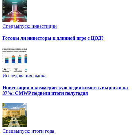
Спецвыпуск: инвестиции
Готовы ли инвесторы к длинной игре с ЦОД?
Исследования рынка
Инвестиции в коммерческую недвижимость выросли на
37%: CMWP подвели итоги полугодия
Спецвыпуск: итоги года