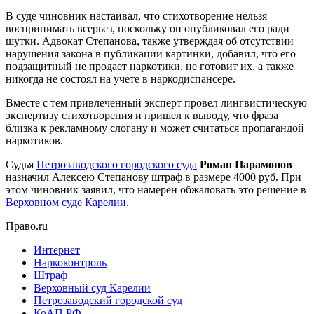
В суде чиновник настаивал, что стихотворение нельзя
воспринимать всерьез, поскольку он опубликовал его ради
шутки. Адвокат Степанова, также утверждая об отсутствии
нарушения закона в публикации картинки, добавил, что его
подзащитный не продает наркотики, не готовит их, а также
никогда не состоял на учете в наркодиспансере.
Вместе с тем привлеченный эксперт провел лингвистическую
экспертизу стихотворения и пришел к выводу, что фраза
близка к рекламному слогану и может считаться пропагандой
наркотиков.
Судья
Петрозаводского городского суда
Роман Парамонов
назначил Алексею Степанову штраф в размере 4000 руб. При
этом чиновник заявил, что намерен обжаловать это решение в
Верховном суде Карелии
.
Право.ru
Интернет
Наркоконтроль
Штраф
Верховный суд Карелии
Петрозаводский городской суд
КоАП РФ