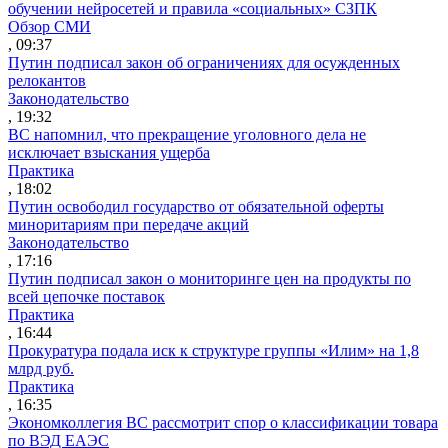
обучении нейросетей и правила «социальных» СЗПК
Обзор СМИ
, 09:37
Путин подписал закон об ограничениях для осужденных
релокантов
Законодательство
, 19:32
ВС напомнил, что прекращение уголовного дела не
исключает взыскания ущерба
Практика
, 18:02
Путин освободил государство от обязательной оферты
миноритариям при передаче акций
Законодательство
, 17:16
Путин подписал закон о мониторинге цен на продукты по
всей цепочке поставок
Практика
, 16:44
Прокуратура подала иск к структуре группы «Илим» на 1,8
млрд руб.
Практика
, 16:35
Экономколлегия ВС рассмотрит спор о классификации товара
по ВЭД ЕАЭС