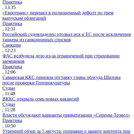
Практика
, 13:35
«Евротранс» перешел в полноценный дефолт по трем
выпускам облигаций
Практика
, 12:31
Российский судовладелец отозвал иск к ЕС после исключения
танкера из санкционных списков
Санкции
, 12:23
ФАС возбудила дело из-за ограничений при страховании
заемщиков
Практика
, 12:06
Самарская ККС приняла отставку главы облсуда Шилова
после проверки Генпрокуратуры
Судьи
, 11:48
ВККС открыла семь новых вакансий
Судьи
, 11:28
Власти обсуждают варианты приватизации «Сирены-Трэвел»
Практика
, 10:50
Утренний обзор за 5 августа: поправки о защите контента при