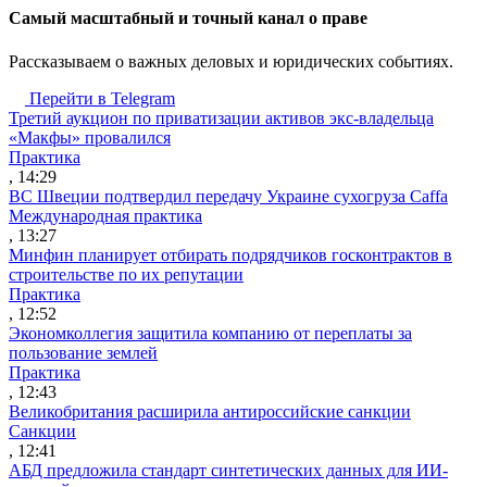
Cамый масштабный и точный канал о праве
Рассказываем о важных деловых и юридических событиях.
Перейти в Telegram
Третий аукцион по приватизации активов экс-владельца
«Макфы» провалился
Практика
, 14:29
ВС Швеции подтвердил передачу Украине сухогруза Caffa
Международная практика
, 13:27
Минфин планирует отбирать подрядчиков госконтрактов в
строительстве по их репутации
Практика
, 12:52
Экономколлегия защитила компанию от переплаты за
пользование землей
Практика
, 12:43
Великобритания расширила антироссийские санкции
Санкции
, 12:41
АБД предложила стандарт синтетических данных для ИИ-