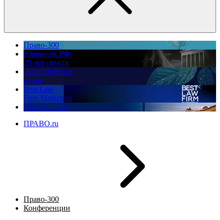
Право-300
Юррынок РФ:
35 лет спустя
Экологическое
право
Best Law
Firm Marketing
ПМЮФ 2026
ПРАВО.ru
Право-300
Конференции