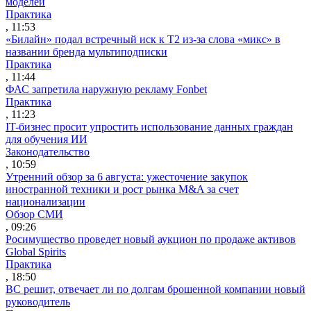
моделей
Практика
, 11:53
«Билайн» подал встречный иск к Т2 из-за слова «микс» в
названии бренда мультиподписки
Практика
, 11:44
ФАС запретила наружную рекламу Fonbet
Практика
, 11:23
IT-бизнес просит упростить использование данных граждан
для обучения ИИ
Законодательство
, 10:59
Утренний обзор за 6 августа: ужесточение закупок
иностранной техники и рост рынка M&A за счет
национализации
Обзор СМИ
, 09:26
Росимущество проведет новый аукцион по продаже активов
Global Spirits
Практика
, 18:50
ВС решит, отвечает ли по долгам брошенной компании новый
руководитель