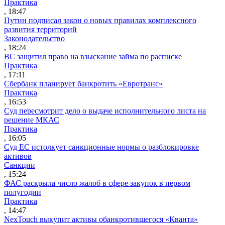
Практика
, 18:47
Путин подписал закон о новых правилах комплексного
развития территорий
Законодательство
, 18:24
ВС защитил право на взыскание займа по расписке
Практика
, 17:11
Сбербанк планирует банкротить «Евротранс»
Практика
, 16:53
Суд пересмотрит дело о выдаче исполнительного листа на
решение МКАС
Практика
, 16:05
Суд ЕС истолкует санкционные нормы о разблокировке
активов
Санкции
, 15:24
ФАС раскрыла число жалоб в сфере закупок в первом
полугодии
Практика
, 14:47
NexTouch выкупит активы обанкротившегося «Кванта»