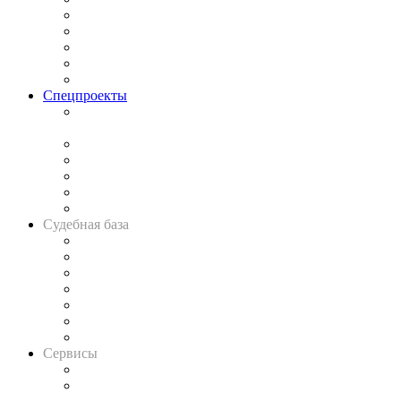
Процесс
Исследования
Рынок юридических услуг
Юридическое сообщество
Важнейшие правовые темы в прессе
Спецпроекты
Подкаст «В здравом уме
и твёрдой памяти»
Legal Design
Банкротная панорама
Советы для литигаторов
Сговоры на торгах
Авто
Судебная база
Картотека арбитражных дел
Решения арбитражных судов
Календарь рассмотрения арбитражных дел
Досье судей
Информация о судах
RSS лента новостей
Вакансии для юристов
Сервисы
Справочно-правовая система
Casebook: мониторинг дел