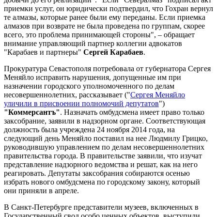
приемки услуг, он юридически подтвердил, что Гохран вернул
те алмазы, которые ранее были ему переданы. Если приемка
алмазов при возврате не была проведена по группам, скорее
всего, это проблема принимающей стороны", – обращает
внимание управляющий партнер коллегии адвокатов
"Карабаев и партнеры"
Сергей Карабаев
.
Прокуратура Севастополя потребовала от губернатора Сергея
Меняйло исправить нарушения, допущенные им при
назначении городского уполномоченного по делам
несовершеннолетних, рассказывает ("
Сергея Меняйло
уличили в присвоении полномочий депутатов
")
"Коммерсантъ"
. Назначать омбудсмена имеет право только
заксобрание, заявили в надзорном органе. Соответствующая
должность была учреждена 24 ноября 2014 года, на
следующий день Меняйло поставил на нее Людмилу Грицко,
руководившую управлением по делам несовершеннолетних
правительства города. В правительстве заявили, что изучат
представление надзорного ведомства и решат, как на него
реагировать. Депутаты заксобрания собираются осенью
избрать нового омбудсмена по городскому закону, который
они приняли в апреле.
В Санкт-Петербурге представители музеев, включенных в
Государственный свод особо ценных объектов, выступили