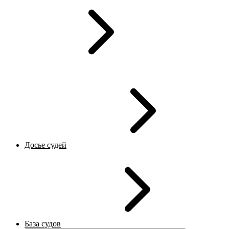
Досье судей
База судов