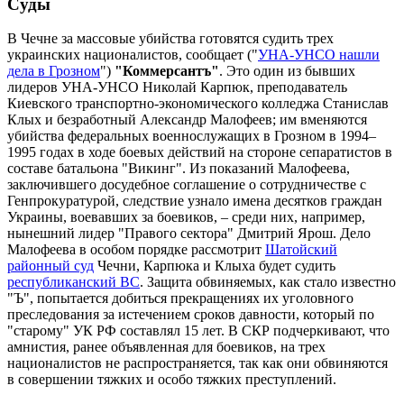
Суды
В Чечне за массовые убийства готовятся судить трех
украинских националистов, сообщает ("
УНА-УНСО нашли
дела в Грозном
")
"Коммерсантъ"
. Это один из бывших
лидеров УНА-УНСО Николай Карпюк, преподаватель
Киевского транспортно-экономического колледжа Станислав
Клых и безработный Александр Малофеев; им вменяются
убийства федеральных военнослужащих в Грозном в 1994–
1995 годах в ходе боевых действий на стороне сепаратистов в
составе батальона "Викинг". Из показаний Малофеева,
заключившего досудебное соглашение о сотрудничестве с
Генпрокуратурой, следствие узнало имена десятков граждан
Украины, воевавших за боевиков, – среди них, например,
нынешний лидер "Правого сектора" Дмитрий Ярош. Дело
Малофеева в особом порядке рассмотрит
Шатойский
районный суд
Чечни, Карпюка и Клыха будет судить
республиканский ВС
. Защита обвиняемых, как стало известно
"Ъ", попытается добиться прекращениях их уголовного
преследования за истечением сроков давности, который по
"старому" УК РФ составлял 15 лет. В СКР подчеркивают, что
амнистия, ранее объявленная для боевиков, на трех
националистов не распространяется, так как они обвиняются
в совершении тяжких и особо тяжких преступлений.