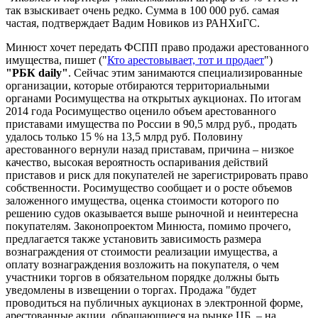
так взыскивает очень редко. Сумма в 100 000 руб. самая
частая, подтверждает Вадим Новиков из РАНХиГС.
Минюст хочет передать ФСПП право продажи арестованного
имущества, пишет ("
Кто арестовывает, тот и продает
")
"РБК
daily"
. Сейчас этим занимаются специализированные
организации, которые отбираются территориальными
органами Росимущества на открытых аукционах. По итогам
2014 года Росимущество оценило объем арестованного
приставами имущества по России в 90,5 млрд руб., продать
удалось только 15 % на 13,5 млрд руб. Половину
арестованного вернули назад приставам, причина – низкое
качество, высокая вероятность оспаривания действий
приставов и риск для покупателей не зарегистрировать право
собственности. Росимущество сообщает и о росте объемов
заложенного имущества, оценка стоимости которого по
решению судов оказывается выше рыночной и неинтересна
покупателям. Законопроектом Минюста, помимо прочего,
предлагается также установить зависимость размера
вознаграждения от стоимости реализации имущества, а
оплату вознаграждения возложить на покупателя, о чем
участники торгов в обязательном порядке должны быть
уведомлены в извещении о торгах. Продажа "будет
проводиться на публичных аукционах в электронной форме,
арестованные акции, обращающиеся на рынке ЦБ, – на