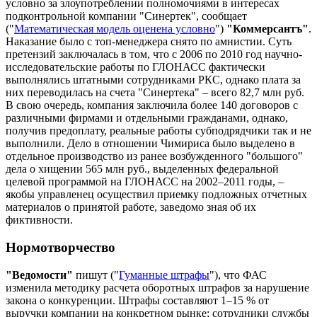
условно за злоупотреблении полномочиями в интересах
подконтрольной компании "Синертек", сообщает
("
Математическая модель оценена условно
")
"Коммерсантъ"
.
Наказание было с топ-менеджера снято по амнистии. Суть
претензий заключалась в том, что с 2006 по 2010 год научно-
исследовательские работы по ГЛОНАСС фактически
выполнялись штатными сотрудниками РКС, однако плата за
них переводилась на счета "Синертека" – всего 82,7 млн руб.
В свою очередь, компания заключила более 140 договоров с
различными фирмами и отдельными гражданами, однако,
получив предоплату, реальные работы субподрядчики так и не
выполнили. Дело в отношении Чимириса было выделено в
отдельное производство из ранее возбужденного "большого"
дела о хищении 565 млн руб., выделенных федеральной
целевой программой на ГЛОНАСС на 2002–2011 годы, –
якобы управленец осуществил приемку подложных отчетных
материалов о принятой работе, заведомо зная об их
фиктивности.
Нормотворчество
"Ведомости"
пишут ("
Гуманные штрафы
"), что ФАС
изменила методику расчета оборотных штрафов за нарушение
закона о конкуренции. Штрафы составляют 1–15 % от
выручки компании на конкретном рынке; сотрудники службы