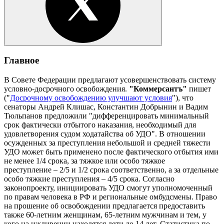
Главное
В Совете Федерации предлагают усовершенствовать систему
условно-досрочного освобождения.
"Коммерсантъ"
пишет
("
Досрочному освобождению улучшают условия
"), что
сенаторы Андрей Клишас, Константин Добрынин и Вадим
Тюльпанов предложили "дифференцировать минимальный
срок фактически отбытого наказания, необходимый для
удовлетворения судом ходатайства об УДО". В отношении
осужденных за преступления небольшой и средней тяжести
УДО может быть применено после фактического отбытия ими
не менее 1/4 срока, за тяжкое или особо тяжкое
преступление – 2/5 и 1/2 срока соответственно, а за отдельные
особо тяжкие преступления – 4/5 срока. Согласно
законопроекту, инициировать УДО смогут уполномоченный
по правам человека в РФ и региональные омбудсмены. Право
на прошение об освобождении предлагается предоставить
также 60-летним женщинам, 65-летним мужчинам и тем, у
кого на иждивении находятся дети до 14 лет. Статистика по