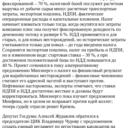
фиксированной – 70 %, налоговой базой послужит расчетная
выручка от добычи сырья минус расчетные транспортные
затраты, экспортная пошлина, НДПИ, фактические
операционные расходы и капитальные вложения. Налог
начинает взиматься только тогда, когда окупятся все затраты
компании плюс она получит фиксированную доходность по
денежному потоку в размере 6 %. НДД применяется и для
старых, и для новых месторождений, но исторические затраты
учитываются только для новых – до года введения налога.
Сохранятся экспортная пошлина, налог на прибыль и НДПИ,
но в измененном виде: стартовая ставка – 30 %, а при
достижении положительной базы по НДД повышается до
40 %. Проект сочинялся в пику альтернативному
предложению Минэнерго о налоге на финансовый результат
для выработанных месторождений – финансовые чиновники
считают его адресной льготой и выступают против.
Нефтяники насторожены, эксперты отмечают, что ставки
НДПИ и НДД достаточно жесткие и должны будут
корректироваться. Минэнерго пока изучает предложения
Минфина, но в целом не возражает против идей коллег;
теперь судьбу отрасли решит Кремль.
Депутат Госдумы Алексей Журавлев обратился к
председателю ЦИК Владимиру Чурову с предложением
создать единый регламент по регистрации кандидатов на