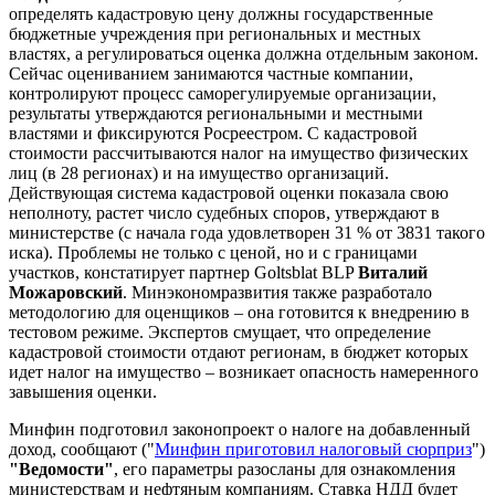
определять кадастровую цену должны государственные
бюджетные учреждения при региональных и местных
властях, а регулироваться оценка должна отдельным законом.
Сейчас оцениванием занимаются частные компании,
контролируют процесс саморегулируемые организации,
результаты утверждаются региональными и местными
властями и фиксируются Росреестром. С кадастровой
стоимости рассчитываются налог на имущество физических
лиц (в 28 регионах) и на имущество организаций.
Действующая система кадастровой оценки показала свою
неполноту, растет число судебных споров, утверждают в
министерстве (с начала года удовлетворен 31 % от 3831 такого
иска). Проблемы не только с ценой, но и с границами
участков, констатирует партнер Goltsblat BLP
Виталий
Можаровский
. Минэкономразвития также разработало
методологию для оценщиков – она готовится к внедрению в
тестовом режиме. Экспертов смущает, что определение
кадастровой стоимости отдают регионам, в бюджет которых
идет налог на имущество – возникает опасность намеренного
завышения оценки.
Минфин подготовил законопроект о налоге на добавленный
доход, сообщают ("
Минфин приготовил налоговый сюрприз
")
"Ведомости"
, его параметры разосланы для ознакомления
министерствам и нефтяным компаниям. Ставка НДД будет