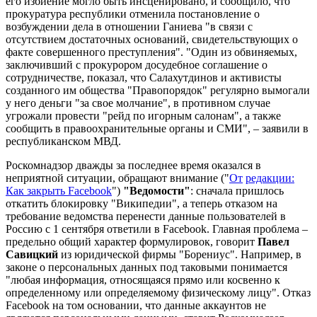
его избиение могло быть инсценировано, и сообщило, что
прокуратура республики отменила постановление о
возбуждении дела в отношении Ганиева "в связи с
отсутствием достаточных оснований, свидетельствующих о
факте совершенного преступления". "Один из обвиняемых,
заключивший с прокурором досудебное соглашение о
сотрудничестве, показал, что Салахутдинов и активисты
созданного им общества "Правопорядок" регулярно вымогали
у него деньги "за свое молчание", в противном случае
угрожали провести "рейд по игорным салонам", а также
сообщить в правоохранительные органы и СМИ", – заявили в
республиканском МВД.
Роскомнадзор дважды за последнее время оказался в
неприятной ситуации, обращают внимание ("
От
редакции:
Как закрыть Facebook
")
"Ведомости"
: сначала пришлось
откатить блокировку "Википедии", а теперь отказом на
требование ведомства перенести данные пользователей в
Россию с 1 сентября ответили в Facebook. Главная проблема –
предельно общий характер формулировок, говорит
Павел
Савицкий
из юридической фирмы "Борениус". Например, в
законе о персональных данных под таковыми понимается
"любая информация, относящаяся прямо или косвенно к
определенному или определяемому физическому лицу". Отказ
Facebook на том основании, что данные аккаунтов не