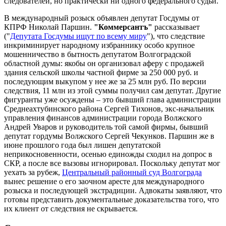
следователей, но практически ни одного федерального судьи.
В международный розыск объявлен депутат Госдумы от
КПРФ Николай Паршин.
"Коммерсантъ"
рассказывает
("
Депутата Госдумы ищут по всему миру
"), что следствие
инкриминирует народному избраннику особо крупное
мошенничество в бытность депутатом Волгоградской
областной думы: якобы он организовал аферу с продажей
здания сельской школы частной фирме за 250 000 руб. и
последующим выкупом у нее же за 25 млн руб. По версии
следствия, 11 млн из этой суммы получил сам депутат. Другие
фигуранты уже осуждены – это бывший глава администрации
Среднеахтубинского района Сергей Тихонов, экс-начальник
управления финансов администрации города Волжского
Андрей Уваров и руководитель той самой фирмы, бывший
депутат гордумы Волжского Сергей Чекунков. Паршин же в
июне прошлого года был лишен депутатской
неприкосновенности, осенью единожды сходил на допрос в
СКР, а после все вызовы игнорировал. Поскольку депутат мог
уехать за рубеж,
Центральный районный суд Волгограда
вынес решение о его заочном аресте для международного
розыска и последующей экстрадиции. Адвокаты заявляют, что
готовы представить документальные доказательства того, что
их клиент от следствия не скрывается.