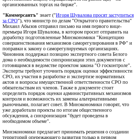
организованных торгах на бирже".
"Коммерсантъ"
знает ("
Игоря Шувалова просят заступиться
за СРО
"), что министр по делам "Открытого правительства"
Михаил Абызов отправил письмо на имя первого вице-
премьера Игоря Шувалова, в котором просит отправить на
доработку подготовленные Минэкономики "Концепцию
совершенствования механизмов саморегулирования в РФ" и
поправки к закону о саморегулируемых организациях.
Чиновник поддержал позицию экспертного совета Белого
дома о необходимости синхронизации этих документов с
готовящимся в ведомстве проектом закона "О госконтроле".
Эксперты требуют уточнить порядок оценки эффективности
СРО, их участия в разработке и экспертизе нормативных
актов и вопросы имущественной ответственности СРО по
обязательствам их членов. Также в документе стоит
определить порядок оценки административных механизмов
контроля и возможность их замены альтернативными
рыночными, полагает совет. В Минэкономики говорят, что
уже доработали проекты по итогам общественного
обсуждения, а синхронизация "будет проведена в
необходимом объеме".
Минэкономики предлагает принимать решения о создании
территорий опережающего развития только в первом