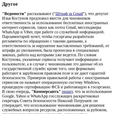
Другое
"Ведомости"
рассказывают ("
Штраф за Gmail
"), что депутат
Илья Костунов предложил ввести для чиновников
ответственность за использование бесплатных иностранных
интернет-сервисов, таких как почта Gmail, мессенджеры
WhatsApp и Viber, при работе со служебной информацией.
Парламентарий хочет, чтобы госорганы разработали
регламенты по обращению с такими данными, а
ответственность за нарушение выставленных требований, от
штрафа до увольнения, была прописана в специальных
законах, работа над которыми уже ведется. По словам
Костунова, указанные сервисы получают информацию о
пользователе, а в случае с чиновниками это данные об их
государственной службе; кроме того, они формально
работают в зарубежном правовом поле и не дают гарантий
безопасности. Примером правильной работы с иностранным
сервисом он называет операционную систему Windows,
прошедшую сертификацию ФСБ и работающую в госорганах.
В свою очередь,
"Коммерсантъ"
пишет
, что за использование
Google, Yahoo и WhatsApp госслужащих раскритиковал
секретарь Совета безопасности Николай Патрушев: он
утверждает, что использование чиновниками для решения
служебных вопросов ресурсов, расположенных за рубежом,