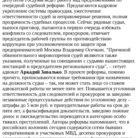
очередной судебной реформе. Предлагаются кадровое
укрепление системы правосудия, ужесточение
ответственности судей за неправомерные решения, полная
прозрачность судебных процессов. Сейчас рядовые судьи,
вынося приговор, пытаются в первую очередь избежать
конфликта со следователем, прокурором, отмечает
председатель рабочей группы по противодействию
коррупции при уполномоченном по защите прав
предпринимателей Москвы Владимир Осечкин. "Причиной
обвинительного мировоззрения судей являются также
указания, полученные на совещаниях с судьями вышестоящих
инстанций и председателем регионального суда", – сетует
адвокат
Аркадий Завалько
. В проекте реформы, помимо
прочего, прописываются новые требования при назначении
на должность судьи – так, им может стать лицо со стажем
адвокатской работы не менее пяти лет. Повышается уголовная
ответственность для следователей и прокуроров за заведомо
незаконные процессуальные действия по уголовному делу –
штрафы до 5 млн руб. и принудительные работы на срок до
пяти лет, а фальсификация доказательств, заведомо ложные
донос и лжесвидетельство переводятся в категорию особо
тяжких преступлений. Авторы реформы напоминают, что в
российских колониях сегодня содержатся сотни бывших
оперативников и участковых МВД, десятки прокуроров и