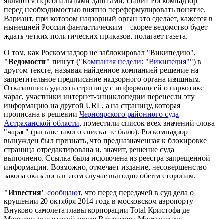
являются персональными данными, ставит Роскомнадзор
перед необходимостью внятно переформулировать понятие.
Вариант, при котором надзорный орган это сделает, кажется в
нынешней России фантастическим – скорее ведомство будет
ждать четких политических приказов, полагает газета.
О том, как Роскомнадзор не заблокировал "Википедию",
"Ведомости"
пишут ("
Компания недели: "Википедия"
") в
другом тексте, называя найденное компанией решение на
запретительное предписание надзорного органа изящным.
Отказавшись удалять страницу с информацией о наркотике
чарас, участники интернет-энциклопедии перенесли эту
информацию на другой URL, а на страницу, которая
прописана в решении
Черноярского районного суда
Астраханской области
, поместили список всех значений слова
"чарас" (раньше такого списка не было). Роскомнадзор
вынужден был признать, что предназначенная к блокировке
страница отредактирована и, значит, решение суда
выполнено. Ссылка была исключена из реестра запрещенной
информации. Возможно, отмечает издание, несовершенство
закона оказалось в этом случае выгодно обеим сторонам.
"Известия"
сообщают
, что перед передачей в суд дела о
крушении 20 октября 2014 года в московском аэропорту
Внуково самолета главы корпорации Total Кристофа де
Маржери уже второй после Владимира Мартыненко