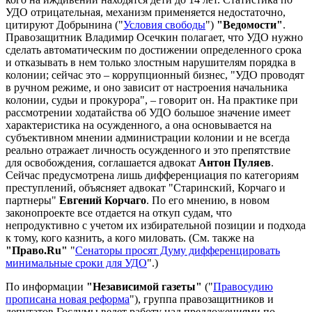
УДО отрицательная, механизм применяется недостаточно,
цитируют Добрынина ("
Условия свободы
")
"Ведомости"
.
Правозащитник Владимир Осечкин полагает, что УДО нужно
сделать автоматическим по достижении определенного срока
и отказывать в нем только злостным нарушителям порядка в
колонии; сейчас это – коррупционный бизнес, "УДО проводят
в ручном режиме, и оно зависит от настроения начальника
колонии, судьи и прокурора", – говорит он. На практике при
рассмотрении ходатайства об УДО большое значение имеет
характеристика на осужденного, а она основывается на
субъективном мнении администрации колонии и не всегда
реально отражает личность осужденного и это препятствие
для освобождения, соглашается адвокат
Антон Пуляев
.
Сейчас предусмотрена лишь дифференциация по категориям
преступлений, объясняет адвокат "Старинский, Корчаго и
партнеры"
Евгений Корчаго
. По его мнению, в новом
законопроекте все отдается на откуп судам, что
непродуктивно с учетом их избирательной позиции и подхода
к тому, кого казнить, а кого миловать. (См. также на
"Право.Ru"
"
Сенаторы просят Думу дифференцировать
минимальные сроки для УДО
".)
По информации
"Независимой газеты"
("
Правосудию
прописана новая реформа
"), группа правозащитников и
депутатов Госдумы ведет работу над предложениями по