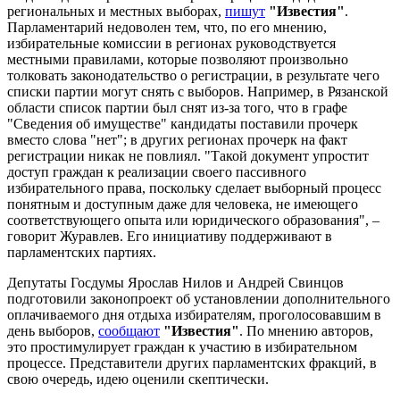
региональных и местных выборах,
пишут
"Известия"
.
Парламентарий недоволен тем, что, по его мнению,
избирательные комиссии в регионах руководствуется
местными правилами, которые позволяют произвольно
толковать законодательство о регистрации, в результате чего
списки партии могут снять с выборов. Например, в Рязанской
области список партии был снят из-за того, что в графе
"Сведения об имуществе" кандидаты поставили прочерк
вместо слова "нет"; в других регионах прочерк на факт
регистрации никак не повлиял. "Такой документ упростит
доступ граждан к реализации своего пассивного
избирательного права, поскольку сделает выборный процесс
понятным и доступным даже для человека, не имеющего
соответствующего опыта или юридического образования", –
говорит Журавлев. Его инициативу поддерживают в
парламентских партиях.
Депутаты Госдумы Ярослав Нилов и Андрей Свинцов
подготовили законопроект об установлении дополнительного
оплачиваемого дня отдыха избирателям, проголосовавшим в
день выборов,
сообщают
"Известия"
. По мнению авторов,
это простимулирует граждан к участию в избирательном
процессе. Представители других парламентских фракций, в
свою очередь, идею оценили скептически.