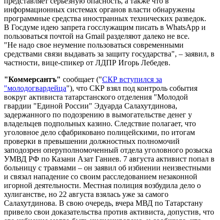
представляет серьезную опасность, а также что в
информационных системах органов власти обнаружены
программные средства иностранных технических разведок.
В Госдуме идею запрета госслужащим писать в WhatsApp и
пользоваться почтой на Gmail разделяют далеко не все.
"Не надо свое неумение пользоваться современными
средствами связи выдавать за защиту государства", – заявил, в
частности, вице-спикер от ЛДПР Игорь Лебедев.
"Коммерсантъ"
сообщает ("
СКР вступился за
"молодогвардейца
"), что СКР взял под контроль события
вокруг активиста татарстанского отделения "Молодой
гвардии "Единой России" Эдуарда Салахутдинова,
задержанного по подозрению в вымогательстве денег у
владельцев подпольных казино. Следствие полагает, что
уголовное дело сфабриковано полицейскими, по итогам
проверки в превышении должностных полномочий
заподозрен оперуполномоченный отдела уголовного розыска
УМВД РФ по Казани Азат Ганиев. 7 августа активист попал в
больницу с травмами – он заявил об избиении неизвестными
и связал нападение со своим расследованием незаконной
игорной деятельности. Местная полиция возбудила дело о
хулиганстве, но 22 августа взялась уже за самого
Салахутдинова. В свою очередь, вчера МВД по Татарстану
привело свои доказательства против активиста, допустив, что