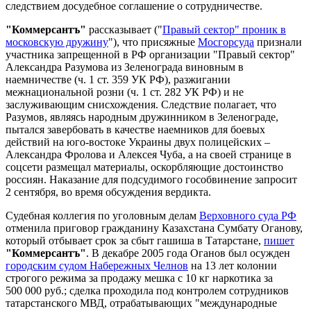
следствием досудебное соглашение о сотрудничестве.
"Коммерсантъ"
рассказывает ("
Правый сектор" проник в
московскую дружину
"), что присяжные
Мосгорсуда
признали
участника запрещенной в РФ организации "Правый сектор"
Александра Разумова из Зеленограда виновным в
наемничестве (ч. 1 ст. 359 УК РФ), разжигании
межнациональной розни (ч. 1 ст. 282 УК РФ) и не
заслуживающим снисхождения. Следствие полагает, что
Разумов, являясь народным дружинником в Зеленограде,
пытался завербовать в качестве наемников для боевых
действий на юго-востоке Украины двух полицейских –
Александра Фролова и Алексея Чуба, а на своей странице в
соцсети размещал материалы, оскорбляющие достоинство
россиян. Наказание для подсудимого гособвинение запросит
2 сентября, во время обсуждения вердикта.
Судебная коллегия по уголовным делам
Верховного суда РФ
отменила приговор гражданину Казахстана Сумбату Оганову,
который отбывает срок за сбыт гашиша в Татарстане,
пишет
"Коммерсантъ"
. В декабре 2005 года Оганов был осужден
городским судом Набережных Челнов
на 13 лет колонии
строгого режима за продажу мешка с 10 кг наркотика за
500 000 руб.; сделка проходила под контролем сотрудников
татарстанского МВД, отрабатывающих "международные