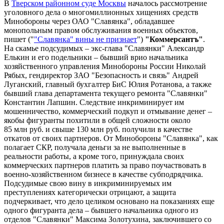
В
Тверском районном суде Москвы
началось рассмотрение
уголовного дела о многомиллионных хищениях средств
Минобороны через ОАО "Славянка", обладавшее
монопольным правом обслуживания военных объектов,
пишет ("
"Славянка" вины не признает
")
"Коммерсантъ"
.
На скамье подсудимых – экс-глава "Славянки" Александр
Елькин и его подельники – бывший врио начальника
хозяйственного управления Минобороны России Николай
Рябых, гендиректор ЗАО "Безопасность и связь" Андрей
Луганский, главный бухгалтер БиС Юлия Ротанова, а также
бывший глава департамента текущего ремонта "Славянки"
Константин Лапшин. Следствие инкриминирует им
мошенничество, коммерческий подкуп и отмывание денег –
якобы фигуранты похитили в общей сложности около
85 млн руб. и свыше 130 млн руб. получили в качестве
откатов от своих партнеров. От Минобороны "Славянка", как
полагает СКР, получала деньги за не выполненные в
реальности работы, а кроме того, принуждала своих
коммерческих партнеров платить за право поучаствовать в
военно-хозяйственном бизнесе в качестве субподрядчика.
Подсудимые свою вину в инкриминируемых им
преступлениях категорически отрицают, а защита
подчеркивает, что дело целиком основано на показаниях еще
одного фигуранта дела – бывшего начальника одного из
отделов "Славянки" Максима Золотухина, заключившего со