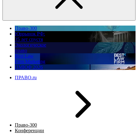
Право-300
Юррынок РФ:
35 лет спустя
Экологическое
право
Best Law
Firm Marketing
ПМЮФ 2026
ПРАВО.ru
Право-300
Конференции