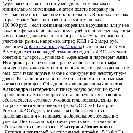
будут рассчитывать разницу между максимальным и
минимальным значениями, а затем делать поправку на
смягчающие и отягчающие обстоятельства. В особых случаях
штраф может быть назначен ниже минимальных
100 000 руб. – если компания исправила нарушения или у нее
сложное финансовое положение. Судебные прецеденты, когда
компаниям удавалось снизить штраф, уже есть, вспоминают
участники рынка, например, штраф РЖД в 2,2 млрд руб.
решением
Арбитражного суда Москвы
был снижен до 9 млн.
В методике отражены действующие подходы ФАС, отмечает
советник "Егоров, Пугинский, Афанасьев и партнеры"
Анна
Нумерова
: раньше порядок расчета оборотного штрафа
исходя из расходов компании на покупку товара закреплен не
был, хотя такая норма в законе о конкуренции действует уже
давно. Разъяснения стали более подробными и системными,
согласна президент Объединения корпоративных юристов
Александра Нестеренко
, бизнесу новую редакцию будет
проще понять. Более широким стал перечень смягчающих
обстоятельств, отмечает руководитель подразделения по
вопросам антимонопольной сферы UC Rusal Дмитрий
Рожков, ФАС будет учитывать все обстоятельства
правонарушения – например, добровольное возмещение
ущерба. Невозможно в формуле учесть все смягчающие
обстоятельства, не согласна
Екатерина Леоненкова
из
"Яковлев и партнеры", максимальный штраф в 15 % ФАС и