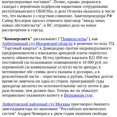
контролируемые поставки". Позже, однако, разразился
скандал с вероятным подбросом наркотиков сотрудниками
республиканского ОБНОНа, и дело Оганова оказалось в числе
тех, что вызвали у следствия сомнение. Замгенпрокурора РФ
Сабир Кехлеров просил отменить приговор "ввиду иных
новых обстоятельств", и ВС отправил дело на новое
рассмотрение в горсуд.
"Коммерсантъ"
рассказывает ("
Правила игры
"), как
Арбитражный суд Московской области
в решении по иску ТЦ
"Торговый квартал" в Домодедово против индивидуального
предпринимателя о взыскании арендной платы перепутал
валюту обязательства. Истец требовал взыскать $22 000 по
постоянной (за пользование помещением) и 18 000 руб. по
переменной (за коммунальные услуги) части аренды; в
мотивировке обе суммы долга указаны в долларах, а в
резолютивной части – пересчитаны в рублях. Ошибки долгое
время не замечала ни одна из сторон, проигравший суды
арендатор заплатил по исполнительному листу почти в два
раза больше, чем должен был. Теперь же он обжалует
неправильно указанную валюту в
Верховном суде
.
Лефортовский районный суд Москвы
приговорил бывшего
замгендиректора по экономике "Российских космических
систем" Андрея Чимириса к двум годам лишения свободы