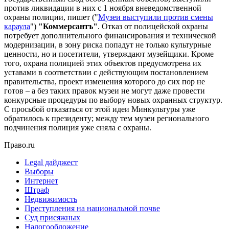
против ликвидации в них с 1 ноября вневедомственной
охраны полиции, пишет ("
Музеи выступили против смены
караула
")
"Коммерсантъ"
. Отказ от полицейской охраны
потребует дополнительного финансирования и технической
модернизации, в зону риска попадут не только культурные
ценности, но и посетители, утверждают музейщики. Кроме
того, охрана полицией этих объектов предусмотрена их
уставами в соответствии с действующим постановлением
правительства, проект изменения которого до сих пор не
готов – а без таких правок музеи не могут даже провести
конкурсные процедуры по выбору новых охранных структур.
С просьбой отказаться от этой идеи Минкультуры уже
обратилось к президенту; между тем музеи регионального
подчинения полиция уже сняла с охраны.
Право.ru
Legal дайджест
Выборы
Интернет
Штраф
Недвижимость
Преступления на национальной почве
Суд присяжных
Налогообложение