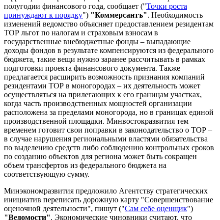
полугодии финансового года, сообщает ("
Точки роста
принуждают к порядку
")
"Коммерсантъ"
. Необходимость
изменений ведомство объясняет предоставлением резидентам
ТОР льгот по налогам и страховым взносам в
государственные внебюджетные фонды – выпадающие
доходы фондов в результате компенсируются из федерального
бюджета, такие вещи нужно заранее рассчитывать в рамках
подготовки проекта финансового документа. Также
предлагается расширить возможность признания компаний
резидентами ТОР в моногородах – их деятельность может
осуществляться на прилегающих к его границам участках,
когда часть производственных мощностей организации
расположена за пределами моногорода, но в границах единой
производственной площадки. Минвостокразвития тем
временем готовит свои поправки в законодательство о ТОР –
в случае нарушения региональными властями обязательства
по выделению средств либо соблюдению контрольных сроков
по созданию объектов для региона может быть сокращен
объем трансфертов из федерального бюджета на
соответствующую сумму.
Минэкономразвития предложило Агентству стратегических
инициатив переписать дорожную карту "Совершенствование
оценочной деятельности", пишут ("
Сам себе оценщик
")
"Ведомости"
. Экономические чиновники считают, что