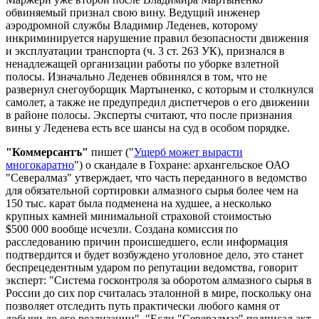
обвиняемый признал свою вину. Ведущий инженер
аэродромной службы Владимир Леденев, которому
инкриминируется нарушение правил безопасности движения
и эксплуатации транспорта (ч. 3 ст. 263 УК), признался в
ненадлежащей организации работы по уборке взлетной
полосы. Изначально Леденев обвинялся в том, что не
развернул снегоуборщик Мартыненко, с которым и столкнулся
самолет, а также не предупредил диспетчеров о его движении
в районе полосы. Эксперты считают, что после признания
вины у Леденева есть все шансы на суд в особом порядке.
"Коммерсантъ"
пишет ("
Ущерб может вырасти
многокаратно
") о скандале в Гохране: архангельское ОАО
"Севералмаз" утверждает, что часть переданного в ведомство
для обязательной сортировки алмазного сырья более чем на
150 тыс. карат была подменена на худшее, а несколько
крупных камней минимальной страховой стоимостью
$500 000 вообще исчезли. Создана комиссия по
расследованию причин происшедшего, если информация
подтвердится и будет возбуждено уголовное дело, это станет
беспрецедентным ударом по репутации ведомства, говорит
эксперт: "Система госконтроля за оборотом алмазного сырья в
России до сих пор считалась эталонной в мире, поскольку она
позволяет отследить путь практически любого камня от
добычи до его реализации". "Если "Севералмаз" подписал акт