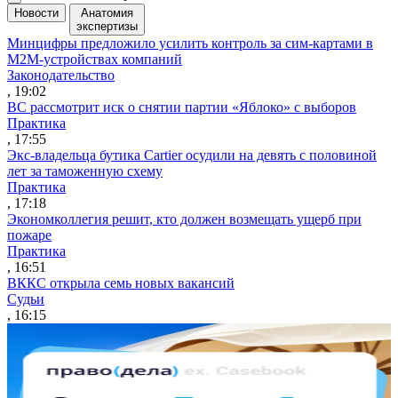
Новости
Анатомия
экспертизы
Минцифры предложило усилить контроль за сим-картами в
M2M-устройствах компаний
Законодательство
, 19:02
ВС рассмотрит иск о снятии партии «Яблоко» с выборов
Практика
, 17:55
Экс-владельца бутика Cartier осудили на девять с половиной
лет за таможенную схему
Практика
, 17:18
Экономколлегия решит, кто должен возмещать ущерб при
пожаре
Практика
, 16:51
ВККС открыла семь новых вакансий
Судьи
, 16:15