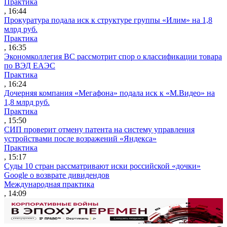
Практика
, 16:44
Прокуратура подала иск к структуре группы «Илим» на 1,8
млрд руб.
Практика
, 16:35
Экономколлегия ВС рассмотрит спор о классификации товара
по ВЭД ЕАЭС
Практика
, 16:24
Дочерняя компания «Мегафона» подала иск к «М.Видео» на
1,8 млрд руб.
Практика
, 15:50
СИП проверит отмену патента на систему управления
устройствами после возражений «Яндекса»
Практика
, 15:17
Суды 10 стран рассматривают иски российской «дочки»
Google о возврате дивидендов
Международная практика
, 14:09