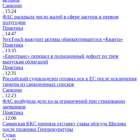
Санкции
, 15:24
ФАС раскрыла число жалоб в сфере закупок в первом
полугодии
Практика
, 14:47
NexTouch выкупит активы обанкротившегося «Кванта»
Практика
, 13:35
«Евротранс» перешел в полноценный дефолт по трем
выпускам облигаций
Практика
, 12:31
Российский судовладелец отозвал иск к ЕС после исключения
танкера из санкционных списков
Санкции
, 12:23
ФАС возбудила дело из-за ограничений при страховании
заемщиков
Практика
, 12:06
Самарская ККС приняла отставку главы облсуда Шилова
после проверки Генпрокуратуры
Судьи