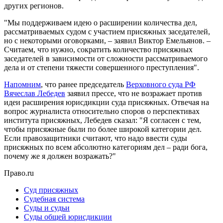
других регионов.
"Мы поддерживаем идею о расширении количества дел,
рассматриваемых судом с участием присяжных заседателей,
но с некоторыми оговорками, – заявил Виктор Емельянов. –
Считаем, что нужно, сократить количество присяжных
заседателей в зависимости от сложности рассматриваемого
дела и от степени тяжести совершенного преступления".
Напомним
, что ранее председатель
Верховного суда РФ
Вячеслав Лебедев
заявил прессе, что не возражает против
идеи расширения юрисдикции суда присяжных. Отвечая на
вопрос журналиста относительно споров о перспективах
института присяжных, Лебедев сказал: "Я согласен с тем,
чтобы присяжные были по более широкой категории дел.
Если правозащитники считают, что надо ввести суды
присяжных по всем абсолютно категориям дел – ради бога,
почему же я должен возражать?"
Право.ru
Суд присяжных
Судебная система
Суды и судьи
Суды общей юрисдикции