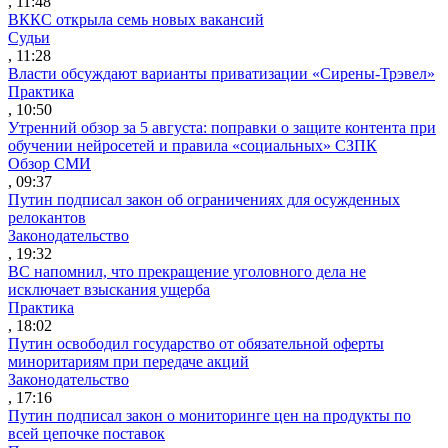
, 11:48
ВККС открыла семь новых вакансий
Судьи
, 11:28
Власти обсуждают варианты приватизации «Сирены-Трэвел»
Практика
, 10:50
Утренний обзор за 5 августа: поправки о защите контента при
обучении нейросетей и правила «социальных» СЗПК
Обзор СМИ
, 09:37
Путин подписал закон об ограничениях для осужденных
релокантов
Законодательство
, 19:32
ВС напомнил, что прекращение уголовного дела не
исключает взыскания ущерба
Практика
, 18:02
Путин освободил государство от обязательной оферты
миноритариям при передаче акций
Законодательство
, 17:16
Путин подписал закон о мониторинге цен на продукты по
всей цепочке поставок