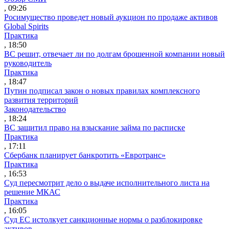
, 09:26
Росимущество проведет новый аукцион по продаже активов
Global Spirits
Практика
, 18:50
ВС решит, отвечает ли по долгам брошенной компании новый
руководитель
Практика
, 18:47
Путин подписал закон о новых правилах комплексного
развития территорий
Законодательство
, 18:24
ВС защитил право на взыскание займа по расписке
Практика
, 17:11
Сбербанк планирует банкротить «Евротранс»
Практика
, 16:53
Суд пересмотрит дело о выдаче исполнительного листа на
решение МКАС
Практика
, 16:05
Суд ЕС истолкует санкционные нормы о разблокировке
активов