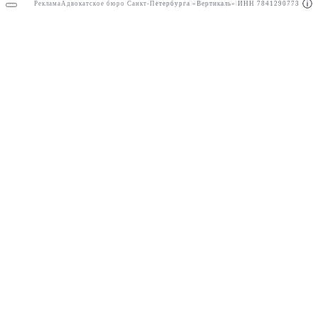
Реклама
Адвокатское бюро Санкт-Петербурга «Вертикаль» ИНН 7841290773
Реклама
АО"Право.ру" ИНН: 7708095468