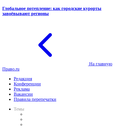
Глобальное потепление: как городские курорты
завоёвывают регионы
На главную
Право.ru
Редакция
Конференции
Реклама
Вакансии
Правила перепечатки
Темы
Практика
Законодательство
Процесс