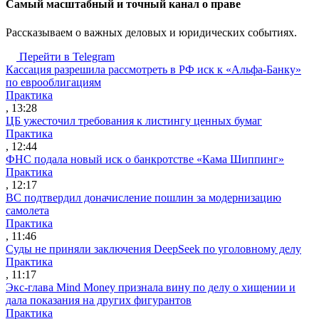
Cамый масштабный и точный канал о праве
Рассказываем о важных деловых и юридических событиях.
Перейти в Telegram
Кассация разрешила рассмотреть в РФ иск к «Альфа-Банку»
по еврооблигациям
Практика
, 13:28
ЦБ ужесточил требования к листингу ценных бумаг
Практика
, 12:44
ФНС подала новый иск о банкротстве «Кама Шиппинг»
Практика
, 12:17
ВС подтвердил доначисление пошлин за модернизацию
самолета
Практика
, 11:46
Суды не приняли заключения DeepSeek по уголовному делу
Практика
, 11:17
Экс-глава Mind Money признала вину по делу о хищении и
дала показания на других фигурантов
Практика