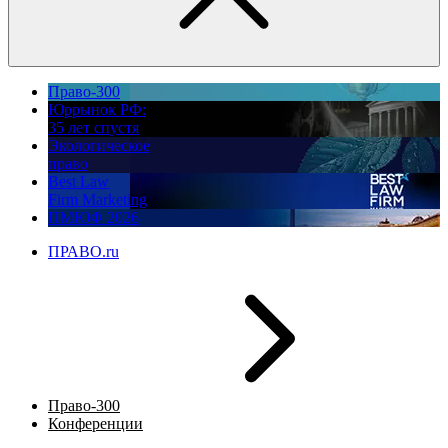
Право-300
Юррынок РФ:
35 лет спустя
Экологическое
право
Best Law
Firm Marketing
ПМЮФ 2026
ПРАВО.ru
Право-300
Конференции