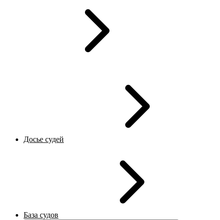
Досье судей
База судов