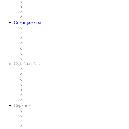
Исследования
Рынок юридических услуг
Юридическое сообщество
Важнейшие правовые темы в прессе
Спецпроекты
Подкаст «В здравом уме
и твёрдой памяти»
Legal Design
Банкротная панорама
Советы для литигаторов
Сговоры на торгах
Авто
Судебная база
Картотека арбитражных дел
Решения арбитражных судов
Календарь рассмотрения арбитражных дел
Досье судей
Информация о судах
RSS лента новостей
Вакансии для юристов
Сервисы
Справочно-правовая система
Casebook: мониторинг дел
и компаний
Caselook: поиск и анализ практики