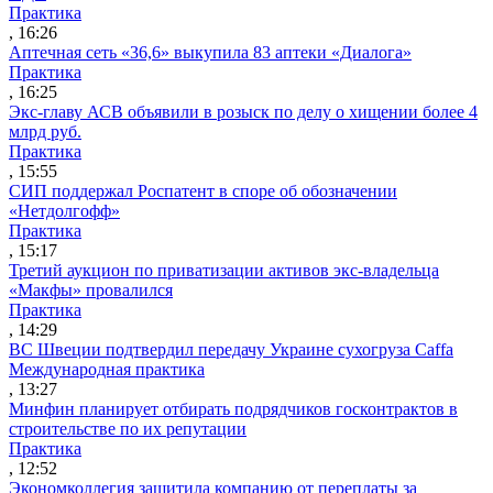
Практика
, 16:26
Аптечная сеть «36,6» выкупила 83 аптеки «Диалога»
Практика
, 16:25
Экс-главу АСВ объявили в розыск по делу о хищении более 4
млрд руб.
Практика
, 15:55
СИП поддержал Роспатент в споре об обозначении
«Нетдолгофф»
Практика
, 15:17
Третий аукцион по приватизации активов экс-владельца
«Макфы» провалился
Практика
, 14:29
ВС Швеции подтвердил передачу Украине сухогруза Caffa
Международная практика
, 13:27
Минфин планирует отбирать подрядчиков госконтрактов в
строительстве по их репутации
Практика
, 12:52
Экономколлегия защитила компанию от переплаты за