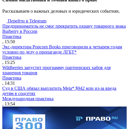
Рассказываем о важных деловых и юридических событиях.
Перейти в Telegram
Предприниматель не смог прекратить охрану товарного знака
Burberry в России
Практика
, 15:50
Экс-директора Popcorn Books приговорили к четырем годам
условно по делу о пропаганде ЛГБТ*
Практика
, 15:25
Wildberries запустит программу партнерских хабов для
хранения товаров
Практика
, 14:31
Суд в США обязал выплатить Meta* $942 млн из-за вреда
детям в соцсетях
Международная практика
, 13:54