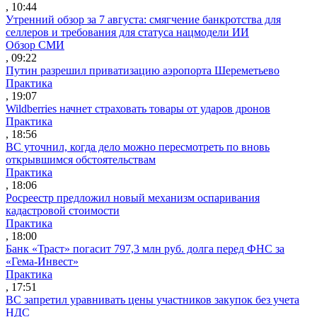
, 10:44
Утренний обзор за 7 августа: смягчение банкротства для
селлеров и требования для статуса нацмодели ИИ
Обзор СМИ
, 09:22
Путин разрешил приватизацию аэропорта Шереметьево
Практика
, 19:07
Wildberries начнет страховать товары от ударов дронов
Практика
, 18:56
ВС уточнил, когда дело можно пересмотреть по вновь
открывшимся обстоятельствам
Практика
, 18:06
Росреестр предложил новый механизм оспаривания
кадастровой стоимости
Практика
, 18:00
Банк «Траст» погасит 797,3 млн руб. долга перед ФНС за
«Гема-Инвест»
Практика
, 17:51
ВС запретил уравнивать цены участников закупок без учета
НДС