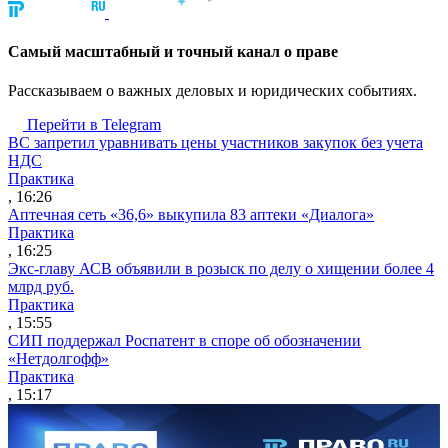
Cамый масштабный и точный канал о праве
Рассказываем о важных деловых и юридических событиях.
Перейти в Telegram
ВС запретил уравнивать цены участников закупок без учета
НДС
Практика
, 16:26
Аптечная сеть «36,6» выкупила 83 аптеки «Диалога»
Практика
, 16:25
Экс-главу АСВ объявили в розыск по делу о хищении более 4
млрд руб.
Практика
, 15:55
СИП поддержал Роспатент в споре об обозначении
«Нетдолгофф»
Практика
, 15:17