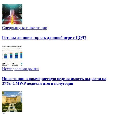
Спецвыпуск: инвестиции
Готовы ли инвесторы к длинной игре с ЦОД?
Исследования рынка
Инвестиции в коммерческую недвижимость выросли на
37%: CMWP подвели итоги полугодия