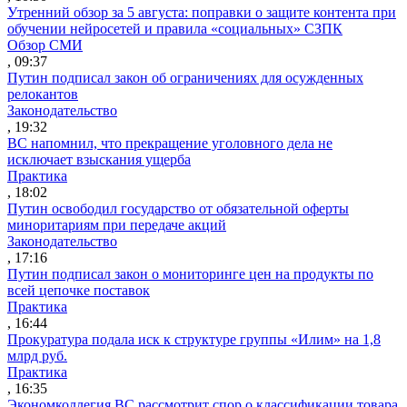
Утренний обзор за 5 августа: поправки о защите контента при
обучении нейросетей и правила «социальных» СЗПК
Обзор СМИ
, 09:37
Путин подписал закон об ограничениях для осужденных
релокантов
Законодательство
, 19:32
ВС напомнил, что прекращение уголовного дела не
исключает взыскания ущерба
Практика
, 18:02
Путин освободил государство от обязательной оферты
миноритариям при передаче акций
Законодательство
, 17:16
Путин подписал закон о мониторинге цен на продукты по
всей цепочке поставок
Практика
, 16:44
Прокуратура подала иск к структуре группы «Илим» на 1,8
млрд руб.
Практика
, 16:35
Экономколлегия ВС рассмотрит спор о классификации товара