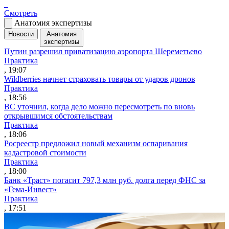
Смотреть
Анатомия экспертизы
Новости
Анатомия
экспертизы
Путин разрешил приватизацию аэропорта Шереметьево
Практика
, 19:07
Wildberries начнет страховать товары от ударов дронов
Практика
, 18:56
ВС уточнил, когда дело можно пересмотреть по вновь
открывшимся обстоятельствам
Практика
, 18:06
Росреестр предложил новый механизм оспаривания
кадастровой стоимости
Практика
, 18:00
Банк «Траст» погасит 797,3 млн руб. долга перед ФНС за
«Гема-Инвест»
Практика
, 17:51