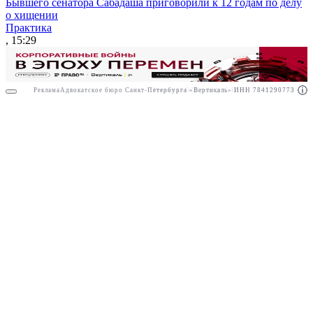
Бывшего сенатора Сабадаша приговорили к 12 годам по делу
о хищении
Практика
, 15:29
Реклама
Адвокатское бюро Санкт-Петербурга «Вертикаль» ИНН 7841290773
Реклама
АО"Право.ру" ИНН: 7708095468