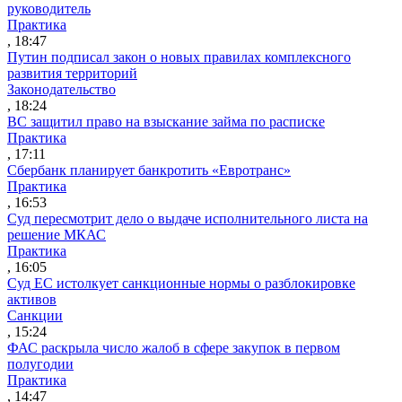
руководитель
Практика
, 18:47
Путин подписал закон о новых правилах комплексного
развития территорий
Законодательство
, 18:24
ВС защитил право на взыскание займа по расписке
Практика
, 17:11
Сбербанк планирует банкротить «Евротранс»
Практика
, 16:53
Суд пересмотрит дело о выдаче исполнительного листа на
решение МКАС
Практика
, 16:05
Суд ЕС истолкует санкционные нормы о разблокировке
активов
Санкции
, 15:24
ФАС раскрыла число жалоб в сфере закупок в первом
полугодии
Практика
, 14:47