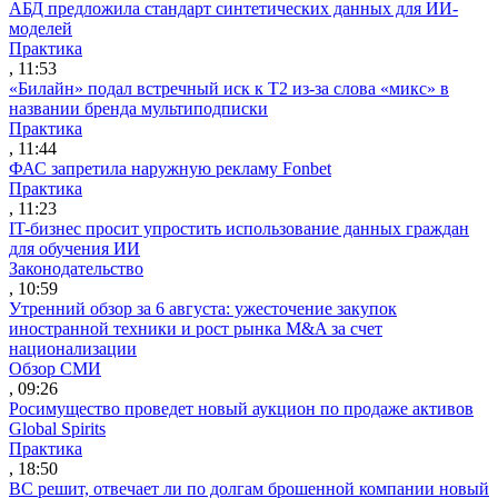
АБД предложила стандарт синтетических данных для ИИ-
моделей
Практика
, 11:53
«Билайн» подал встречный иск к Т2 из-за слова «микс» в
названии бренда мультиподписки
Практика
, 11:44
ФАС запретила наружную рекламу Fonbet
Практика
, 11:23
IT-бизнес просит упростить использование данных граждан
для обучения ИИ
Законодательство
, 10:59
Утренний обзор за 6 августа: ужесточение закупок
иностранной техники и рост рынка M&A за счет
национализации
Обзор СМИ
, 09:26
Росимущество проведет новый аукцион по продаже активов
Global Spirits
Практика
, 18:50
ВС решит, отвечает ли по долгам брошенной компании новый