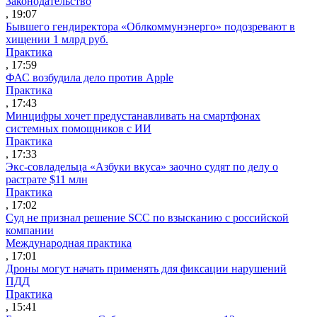
Законодательство
, 19:07
Бывшего гендиректора «Облкоммунэнерго» подозревают в
хищении 1 млрд руб.
Практика
, 17:59
ФАС возбудила дело против Apple
Практика
, 17:43
Минцифры хочет предустанавливать на смартфонах
системных помощников с ИИ
Практика
, 17:33
Экс-совладельца «Азбуки вкуса» заочно судят по делу о
растрате $11 млн
Практика
, 17:02
Суд не признал решение SCC по взысканию с российской
компании
Международная практика
, 17:01
Дроны могут начать применять для фиксации нарушений
ПДД
Практика
, 15:41