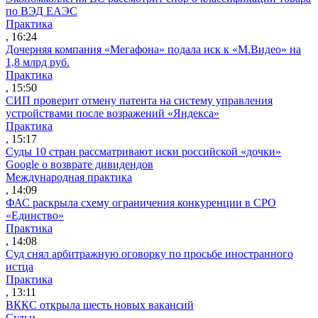
по ВЭД ЕАЭС
Практика
, 16:24
Дочерняя компания «Мегафона» подала иск к «М.Видео» на
1,8 млрд руб.
Практика
, 15:50
СИП проверит отмену патента на систему управления
устройствами после возражений «Яндекса»
Практика
, 15:17
Суды 10 стран рассматривают иски российской «дочки»
Google о возврате дивидендов
Международная практика
, 14:09
ФАС раскрыла схему ограничения конкуренции в СРО
«Единство»
Практика
, 14:08
Суд снял арбитражную оговорку по просьбе иностранного
истца
Практика
, 13:11
ВККС открыла шесть новых вакансий
Судьи