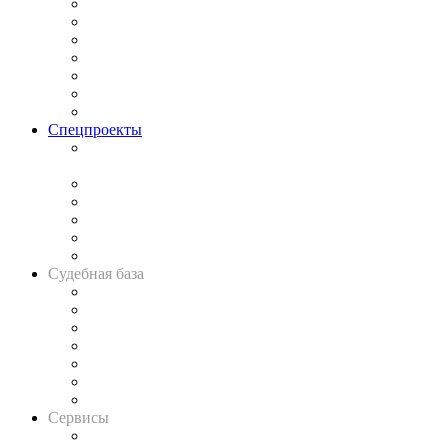
Практика
Законодательство
Процесс
Исследования
Рынок юридических услуг
Юридическое сообщество
Важнейшие правовые темы в прессе
Спецпроекты
Подкаст «В здравом уме
и твёрдой памяти»
Legal Design
Банкротная панорама
Советы для литигаторов
Сговоры на торгах
Авто
Судебная база
Картотека арбитражных дел
Решения арбитражных судов
Календарь рассмотрения арбитражных дел
Досье судей
Информация о судах
RSS лента новостей
Вакансии для юристов
Сервисы
Справочно-правовая система