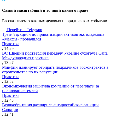
Cамый масштабный и точный канал о праве
Рассказываем о важных деловых и юридических событиях.
Перейти в Telegram
Третий аукцион по приватизации активов экс-владельца
«Макфы» провалился
Практика
, 14:29
ВС Швеции подтвердил передачу Украине сухогруза Caffa
Международная практика
, 13:27
Минфин планирует отбирать подрядчиков госконтрактов в
строительстве по их репутации
Практика
, 12:52
Экономколлегия защитила компанию от переплаты за
пользование землей
Практика
, 12:43
Великобритания расширила антироссийские санкции
Санкции
, 12:41