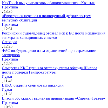
NexTouch выкупит активы обанкротившегося «Кванта»
Практика
, 13:35
«Евротранс» перешел в полноценный дефолт по трем
выпускам облигаций
Практика
, 12:31
Российский судовладелец отозвал иск к ЕС после исключения
танкера из санкционных списков
Санкции
, 12:23
ФАС возбудила дело из-за ограничений при страховании
заемщиков
Практика
, 12:06
Самарская ККС приняла отставку главы облсуда Шилова
после проверки Генпрокуратуры
Судьи
, 11:48
ВККС открыла семь новых вакансий
Судьи
, 11:28
Власти обсуждают варианты приватизации «Сирены-Трэвел»
Практика
, 10:50