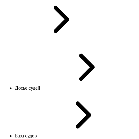
Досье судей
База судов