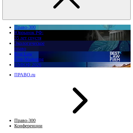
Право-300
Юррынок РФ:
35 лет спустя
Экологическое
право
Best Law
Firm Marketing
ПМЮФ 2026
ПРАВО.ru
Право-300
Конференции