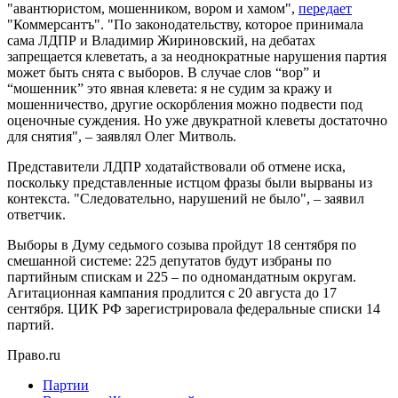
"авантюристом, мошенником, вором и хамом",
передает
"Коммерсантъ". "По законодательству, которое принимала
сама ЛДПР и Владимир Жириновский, на дебатах
запрещается клеветать, а за неоднократные нарушения партия
может быть снята с выборов. В случае слов “вор” и
“мошенник” это явная клевета: я не судим за кражу и
мошенничество, другие оскорбления можно подвести под
оценочные суждения. Но уже двукратной клеветы достаточно
для снятия", – заявлял Олег Митволь.
Представители ЛДПР ходатайствовали об отмене иска,
поскольку представленные истцом фразы были вырваны из
контекста. "Следовательно, нарушений не было", – заявил
ответчик.
Выборы в Думу седьмого созыва пройдут 18 сентября по
смешанной системе: 225 депутатов будут избраны по
партийным спискам и 225 – по одномандатным округам.
Агитационная кампания продлится с 20 августа до 17
сентября. ЦИК РФ зарегистрировала федеральные списки 14
партий.
Право.ru
Партии