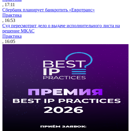
, 17:11
Сбербанк планирует банкротить «Евротранс»
Практика
, 16:53
Суд пересмотрит дело о выдаче исполнительного листа на
решение МКАС
Практика
, 16:05