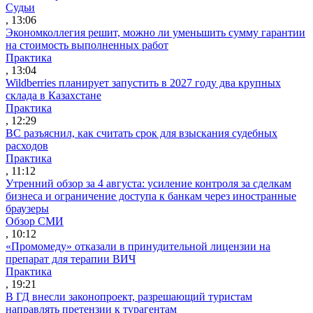
Судьи
, 13:06
Экономколлегия решит, можно ли уменьшить сумму гарантии
на стоимость выполненных работ
Практика
, 13:04
Wildberries планирует запустить в 2027 году два крупных
склада в Казахстане
Практика
, 12:29
ВС разъяснил, как считать срок для взыскания судебных
расходов
Практика
, 11:12
Утренний обзор за 4 августа: усиление контроля за сделкам
бизнеса и ограничение доступа к банкам через иностранные
браузеры
Обзор СМИ
, 10:12
«Промомеду» отказали в принудительной лицензии на
препарат для терапии ВИЧ
Практика
, 19:21
В ГД внесли законопроект, разрешающий туристам
направлять претензии к турагентам