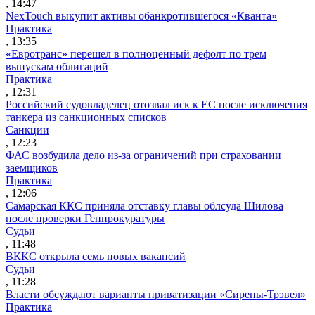
, 14:47
NexTouch выкупит активы обанкротившегося «Кванта»
Практика
, 13:35
«Евротранс» перешел в полноценный дефолт по трем
выпускам облигаций
Практика
, 12:31
Российский судовладелец отозвал иск к ЕС после исключения
танкера из санкционных списков
Санкции
, 12:23
ФАС возбудила дело из-за ограничений при страховании
заемщиков
Практика
, 12:06
Самарская ККС приняла отставку главы облсуда Шилова
после проверки Генпрокуратуры
Судьи
, 11:48
ВККС открыла семь новых вакансий
Судьи
, 11:28
Власти обсуждают варианты приватизации «Сирены-Трэвел»
Практика