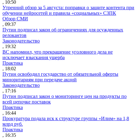
, 10:50
Утренний обзор за 5 августа: поправки о защите контента при
обучении нейросетей и правила «социальных» СЗПК
Обзор СМИ
, 09:37
Путин подписал закон об ограничениях для осужденных
релокантов
Законодательство
, 19:32
ВС напомнил, что прекращение уголовного дела не
исключает взыскания ущерба
Практика
, 18:02
Путин освободил государство от обязательной оферты
миноритариям при передаче акций
Законодательство
, 17:16
Путин подписал закон о мониторинге цен на продукты по
всей цепочке поставок
Практика
, 16:44
Прокуратура подала иск к структуре группы «Илим» на 1,8
млрд руб.
Практика
, 16:35