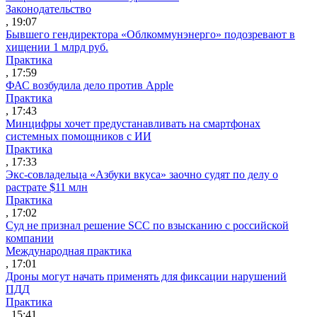
Законодательство
, 19:07
Бывшего гендиректора «Облкоммунэнерго» подозревают в
хищении 1 млрд руб.
Практика
, 17:59
ФАС возбудила дело против Apple
Практика
, 17:43
Минцифры хочет предустанавливать на смартфонах
системных помощников с ИИ
Практика
, 17:33
Экс-совладельца «Азбуки вкуса» заочно судят по делу о
растрате $11 млн
Практика
, 17:02
Суд не признал решение SCC по взысканию с российской
компании
Международная практика
, 17:01
Дроны могут начать применять для фиксации нарушений
ПДД
Практика
, 15:41