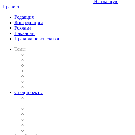
На главную
Право.ru
Редакция
Конференции
Реклама
Вакансии
Правила перепечатки
Темы
Практика
Законодательство
Процесс
Исследования
Рынок юридических услуг
Юридическое сообщество
Важнейшие правовые темы в прессе
Спецпроекты
Подкаст «В здравом уме
и твёрдой памяти»
Legal Design
Банкротная панорама
Советы для литигаторов
Сговоры на торгах
Авто