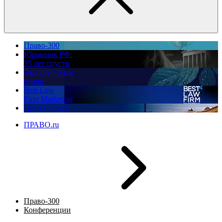
Право-300
Юррынок РФ:
35 лет спустя
Экологическое
право
Best Law
Firm Marketing
ПМЮФ 2026
ПРАВО.ru
Право-300
Конференции