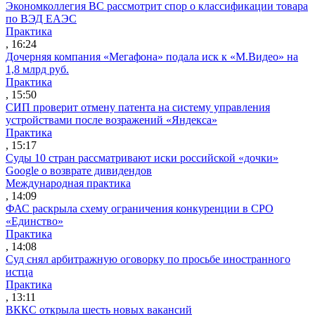
Экономколлегия ВС рассмотрит спор о классификации товара
по ВЭД ЕАЭС
Практика
, 16:24
Дочерняя компания «Мегафона» подала иск к «М.Видео» на
1,8 млрд руб.
Практика
, 15:50
СИП проверит отмену патента на систему управления
устройствами после возражений «Яндекса»
Практика
, 15:17
Суды 10 стран рассматривают иски российской «дочки»
Google о возврате дивидендов
Международная практика
, 14:09
ФАС раскрыла схему ограничения конкуренции в СРО
«Единство»
Практика
, 14:08
Суд снял арбитражную оговорку по просьбе иностранного
истца
Практика
, 13:11
ВККС открыла шесть новых вакансий