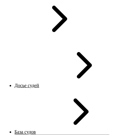
Досье судей
База судов