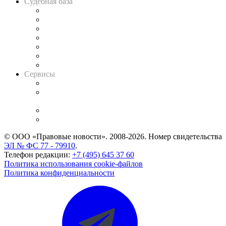
Судебная база
Картотека арбитражных дел
Решения арбитражных судов
Календарь рассмотрения арбитражных дел
Досье судей
Информация о судах
RSS лента новостей
Вакансии для юристов
Сервисы
Справочно-правовая система
Casebook: мониторинг дел
и компаний
Caselook: поиск и анализ практики
CASE.ONE: управление юридической службой
© ООО «Правовые новости». 2008-2026.
Номер свидетельства
ЭЛ № ФС 77 - 79910
.
Телефон редакции:
+7 (495) 645 37 60
Политика использования cookie-файлов
Политика конфиденциальности