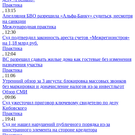
Практика
, 13:15
Апелляция БВО разрешила «Альфа-Банку» судиться, несмотря
на санкции
Международная практика
, 12:30
Суд подтвердил законность ареста счетов «Межрегионстроя»
на 1,18 млрд руб.
Практика
, 12:04
ВС разрешил сдавать жилые дома как гостевые без изменения
назначения участка
Практика
, 11:06
Утренний обзор за 3 августа: блокировка массовых звонков
без маркировки и доначисление налогов из-за инвестльгот
Обзор СМИ
, 09:06
Суд ужесточил приговор ключевому свидетелю по делу
Кибовского
Практика
, 19:41
Суд не нашел нарушений публичного порядка из-за
иностранного элемента на стороне кредитора