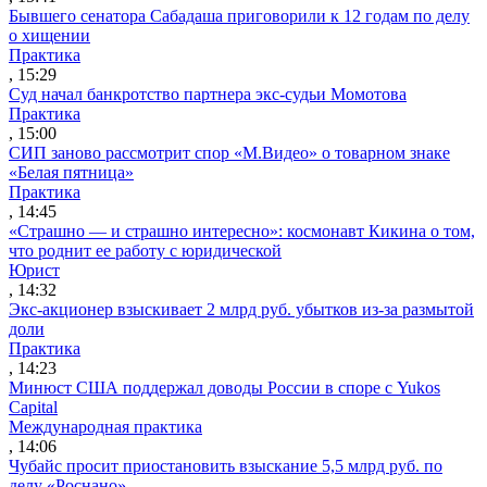
Бывшего сенатора Сабадаша приговорили к 12 годам по делу
о хищении
Практика
, 15:29
Суд начал банкротство партнера экс-судьи Момотова
Практика
, 15:00
СИП заново рассмотрит спор «М.Видео» о товарном знаке
«Белая пятница»
Практика
, 14:45
«Страшно — и страшно интересно»: космонавт Кикина о том,
что роднит ее работу с юридической
Юрист
, 14:32
Экс-акционер взыскивает 2 млрд руб. убытков из-за размытой
доли
Практика
, 14:23
Минюст США поддержал доводы России в споре с Yukos
Capital
Международная практика
, 14:06
Чубайс просит приостановить взыскание 5,5 млрд руб. по
делу «Роснано»