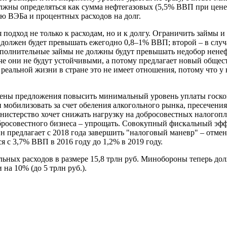
жны определяться как сумма нефтегазовых (5,5% ВВП при цене н
ю ВЭБа и процентных расходов на долг.
 подход не только к расходам, но и к долгу. Ограничить займы 
 должен будет превышать ежегодно 0,8–1% ВВП; второй – в случ
полнительные займы не должны будут превышать недобор ненеф
 они не будут устойчивыми, а потому предлагает новый общест
еальной жизни в стране это не имеет отношения, потому что у н
сены предложения повысить минимальный уровень уплаты госко
билизовать за счет обеления алкогольного рынка, пресечения 
нистерство хочет снижать нагрузку на добросовестных налогоп
бросовестного бизнеса – упрощать. Совокупный фискальный эфф
ин предлагает с 2018 года завершить "налоговый маневр" – от
 с 3,7% ВВП в 2016 году до 1,2% в 2019 году.
ных расходов в размере 15,8 трлн руб. Минобороны теперь дол
на 10% (до 5 трлн руб.).