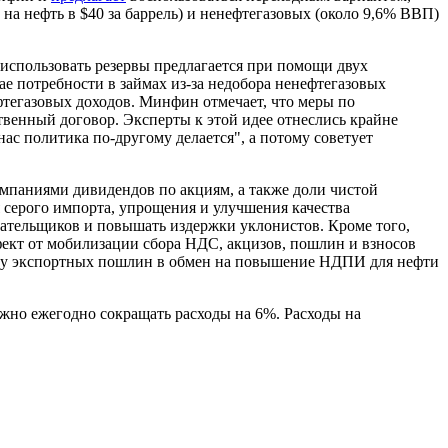
а нефть в $40 за баррель) и ненефтегазовых (около 9,6% ВВП)
и использовать резервы предлагается при помощи двух
ае потребности в займах из-за недобора ненефтегазовых
тегазовых доходов. Минфин отмечает, что меры по
венный договор. Эксперты к этой идее отнеслись крайне
ас политика по-другому делается", а потому советует
мпаниями дивидендов по акциям, а также доли чистой
серого импорта, упрощения и улучшения качества
лательщиков и повышать издержки уклонистов. Кроме того,
ект от мобилизации сбора НДС, акцизов, пошлин и взносов
мену экспортных пошлин в обмен на повышение НДПИ для нефти
жно ежегодно сокращать расходы на 6%. Расходы на