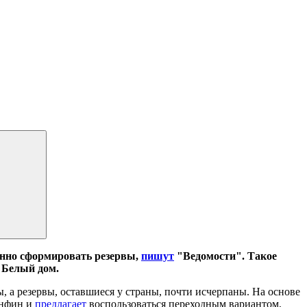
енно сформировать резервы,
пишут
"Ведомости". Такое
 Белый дом.
, а резервы, оставшиеся у страны, почти исчерпаны. На основе
инфин и
предлагает
воспользоваться переходным вариантом,