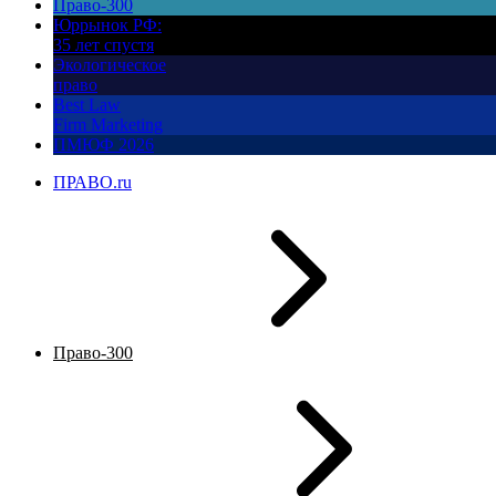
Право-300
Юррынок РФ:
35 лет спустя
Экологическое
право
Best Law
Firm Marketing
ПМЮФ 2026
ПРАВО.ru
Право-300