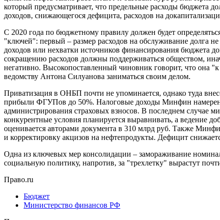
который предусматривает, что предельные расходы бюджета дол
доходов, снижающегося дефицита, расходов на докапитализаци
С 2020 года по бюджетному правилу должен будет определяться
"ключей": первый – размер расходов на обслуживание долга не
доходов или нехватки источников финансирования бюджета до
сокращению расходов должны поддерживаться обществом, иначе
негативно. Высокопоставленный чиновник говорит, что она "к р
ведомству Антона Силуанова заниматься своим делом.
Приватизация в ОНБП почти не упоминается, однако туда вне
прибыли ФГУПов до 50%. Налоговые доходы Минфин намерен мо
администрирования страховых взносов. В последнем случае ми
конкурентные условия планируется выравнивать, а ведение до
оценивается авторами документа в 310 млрд руб. Также Минф
и корректировку акцизов на нефтепродукты. Дефицит снижается
Одна из ключевых мер консолидации – замораживание номиналь
социальную политику, напротив, за "трехлетку" вырастут почти 
Право.ru
Бюджет
Министерство финансов РФ