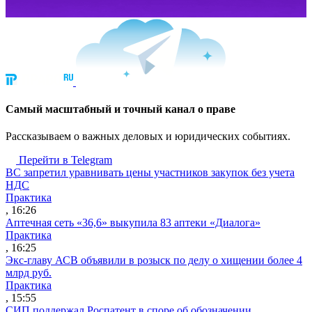
Cамый масштабный и точный канал о праве
Рассказываем о важных деловых и юридических событиях.
Перейти в Telegram
ВС запретил уравнивать цены участников закупок без учета
НДС
Практика
, 16:26
Аптечная сеть «36,6» выкупила 83 аптеки «Диалога»
Практика
, 16:25
Экс-главу АСВ объявили в розыск по делу о хищении более 4
млрд руб.
Практика
, 15:55
СИП поддержал Роспатент в споре об обозначении