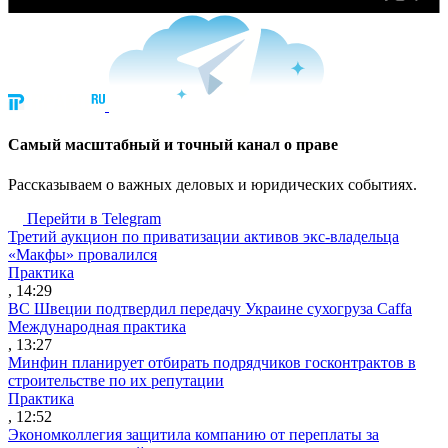
Cамый масштабный и точный канал о праве
Рассказываем о важных деловых и юридических событиях.
Перейти в Telegram
Третий аукцион по приватизации активов экс-владельца
«Макфы» провалился
Практика
, 14:29
ВС Швеции подтвердил передачу Украине сухогруза Caffa
Международная практика
, 13:27
Минфин планирует отбирать подрядчиков госконтрактов в
строительстве по их репутации
Практика
, 12:52
Экономколлегия защитила компанию от переплаты за