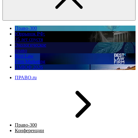
Право-300
Юррынок РФ:
35 лет спустя
Экологическое
право
Best Law
Firm Marketing
ПМЮФ 2026
ПРАВО.ru
Право-300
Конференции