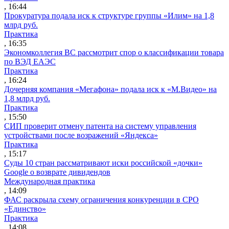
, 16:44
Прокуратура подала иск к структуре группы «Илим» на 1,8
млрд руб.
Практика
, 16:35
Экономколлегия ВС рассмотрит спор о классификации товара
по ВЭД ЕАЭС
Практика
, 16:24
Дочерняя компания «Мегафона» подала иск к «М.Видео» на
1,8 млрд руб.
Практика
, 15:50
СИП проверит отмену патента на систему управления
устройствами после возражений «Яндекса»
Практика
, 15:17
Суды 10 стран рассматривают иски российской «дочки»
Google о возврате дивидендов
Международная практика
, 14:09
ФАС раскрыла схему ограничения конкуренции в СРО
«Единство»
Практика
, 14:08