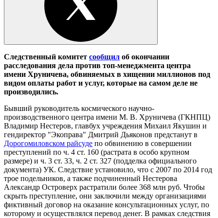
Следственный комитет
сообщил
об окончании
расследования дела против топ-менеджмента центра
имени Хруничева, обвиняемых в хищении миллионов под
видом оплаты работ и услуг, которые на самом деле не
производились.
Бывший руководитель космического научно-
производственного центра имени М. В. Хруничева (ГКНПЦ)
Владимир Нестеров, главбух учреждения Михаил Якушин и
гендиректор "Экоправа" Дмитрий Дьяконов предстанут в
Дорогомиловском райсуде
по обвинению в совершении
преступлений по ч. 4 ст. 160 (растрата в особо крупном
размере) и ч. 3 ст. 33, ч. 2 ст. 327 (подделка официального
документа) УК. Следствие установило, что с 2007 по 2014 год
трое подельников, а также подчиненный Нестерова
Александр Островерх растратили более 368 млн руб. Чтобы
скрыть преступление, они заключили между организациями
фиктивный договор на оказание консультационных услуг, по
которому и осуществлялся перевод денег. В рамках следствия