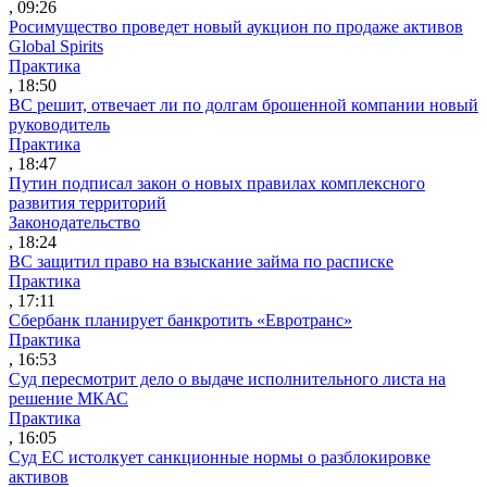
, 09:26
Росимущество проведет новый аукцион по продаже активов
Global Spirits
Практика
, 18:50
ВС решит, отвечает ли по долгам брошенной компании новый
руководитель
Практика
, 18:47
Путин подписал закон о новых правилах комплексного
развития территорий
Законодательство
, 18:24
ВС защитил право на взыскание займа по расписке
Практика
, 17:11
Сбербанк планирует банкротить «Евротранс»
Практика
, 16:53
Суд пересмотрит дело о выдаче исполнительного листа на
решение МКАС
Практика
, 16:05
Суд ЕС истолкует санкционные нормы о разблокировке
активов