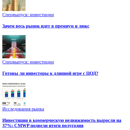
Спецвыпуск: инвестиции
Зачем весь рынок идет в премиум и люкс
Спецвыпуск: инвестиции
Готовы ли инвесторы к длинной игре с ЦОД?
Исследования рынка
Инвестиции в коммерческую недвижимость выросли на
37%: CMWP подвели итоги полугодия