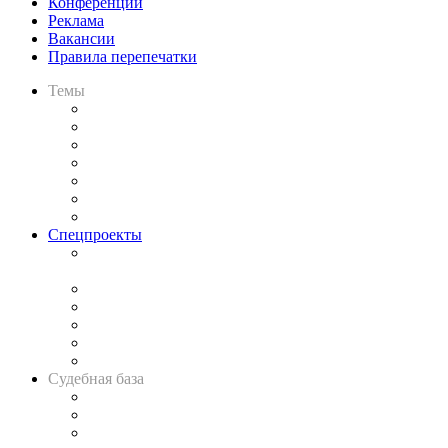
Конференции
Реклама
Вакансии
Правила перепечатки
Темы
Практика
Законодательство
Процесс
Исследования
Рынок юридических услуг
Юридическое сообщество
Важнейшие правовые темы в прессе
Спецпроекты
Подкаст «В здравом уме
и твёрдой памяти»
Legal Design
Банкротная панорама
Советы для литигаторов
Сговоры на торгах
Авто
Судебная база
Картотека арбитражных дел
Решения арбитражных судов
Календарь рассмотрения арбитражных дел