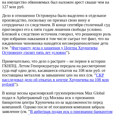
на имущество обвиняемых был наложен арест свыше чем на
127 млн руб.
Дело в отношении Островерха было выделено в отдельное
производство, поскольку он признал свою вину и
сотрудничал со следствием. В конце сентября столичный суд
приговорил его к пяти годам лишения свободы условно.
Близкий к следствию источник говорил, что решающую роль
при избрании наказания в том числе сыграл тот факт, что на
иждивении чиновника находятся несовершеннолетние дети
(см. "
Фигуранту дела о хищении у Центра Хруничева
Островерху грозит пять лет условно
").
Примечательно, что дело о растрате – не первое в истории
ГКНПЦ. Летом Генпрокуратура передала на рассмотрение
суда ещё одно дело, касавшееся откатов на 108 млн руб. от
поставщика металлов за завышение цен на них (см. "
СКР
расследовал дело об откатах в центре Хруничева на 108 млн
рублей
").
В конце весны красноярский грузоперевозчик Max Global
подал в Арбитражный суд Москвы иск о признании
банкротом центра Хруничева из-за задолженности перед
компанией. Однако после её погашения компания забрала
заявление (см. "
В арбитраж подан иск о признании банкротом