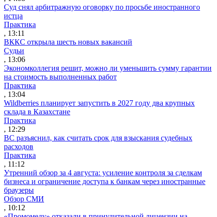
Суд снял арбитражную оговорку по просьбе иностранного
истца
Практика
, 13:11
ВККС открыла шесть новых вакансий
Судьи
, 13:06
Экономколлегия решит, можно ли уменьшить сумму гарантии
на стоимость выполненных работ
Практика
, 13:04
Wildberries планирует запустить в 2027 году два крупных
склада в Казахстане
Практика
, 12:29
ВС разъяснил, как считать срок для взыскания судебных
расходов
Практика
, 11:12
Утренний обзор за 4 августа: усиление контроля за сделкам
бизнеса и ограничение доступа к банкам через иностранные
браузеры
Обзор СМИ
, 10:12
«Промомеду» отказали в принудительной лицензии на