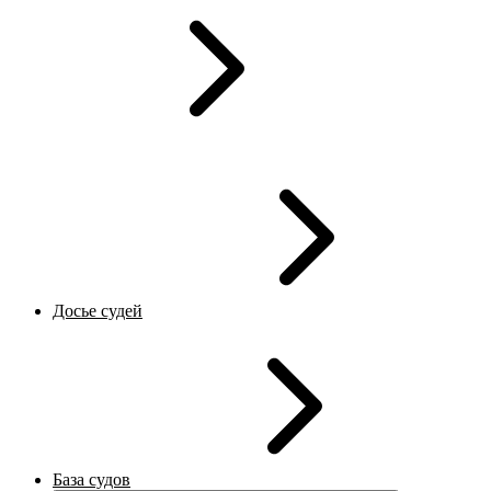
Досье судей
База судов