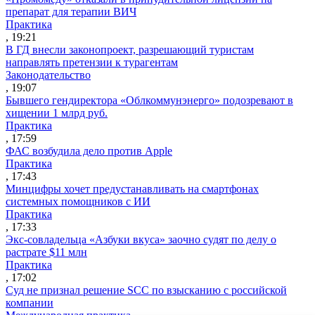
препарат для терапии ВИЧ
Практика
, 19:21
В ГД внесли законопроект, разрешающий туристам
направлять претензии к турагентам
Законодательство
, 19:07
Бывшего гендиректора «Облкоммунэнерго» подозревают в
хищении 1 млрд руб.
Практика
, 17:59
ФАС возбудила дело против Apple
Практика
, 17:43
Минцифры хочет предустанавливать на смартфонах
системных помощников с ИИ
Практика
, 17:33
Экс-совладельца «Азбуки вкуса» заочно судят по делу о
растрате $11 млн
Практика
, 17:02
Суд не признал решение SCC по взысканию с российской
компании