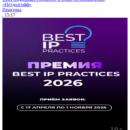
«Нетдолгофф»
Практика
, 15:17