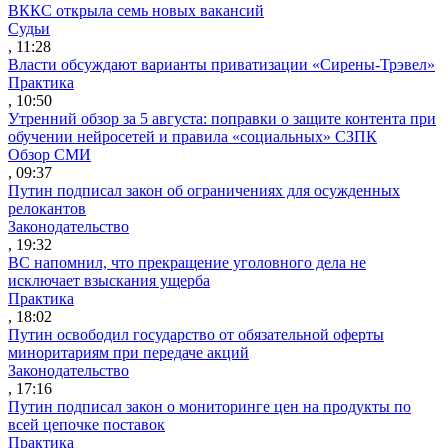
ВККС открыла семь новых вакансий
Судьи
, 11:28
Власти обсуждают варианты приватизации «Сирены-Трэвел»
Практика
, 10:50
Утренний обзор за 5 августа: поправки о защите контента при
обучении нейросетей и правила «социальных» СЗПК
Обзор СМИ
, 09:37
Путин подписал закон об ограничениях для осужденных
релокантов
Законодательство
, 19:32
ВС напомнил, что прекращение уголовного дела не
исключает взыскания ущерба
Практика
, 18:02
Путин освободил государство от обязательной оферты
миноритариям при передаче акций
Законодательство
, 17:16
Путин подписал закон о мониторинге цен на продукты по
всей цепочке поставок
Практика