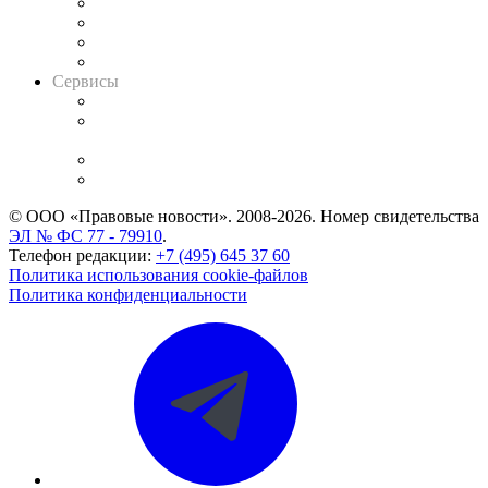
Досье судей
Информация о судах
RSS лента новостей
Вакансии для юристов
Сервисы
Справочно-правовая система
Casebook: мониторинг дел
и компаний
Caselook: поиск и анализ практики
CASE.ONE: управление юридической службой
© ООО «Правовые новости». 2008-2026.
Номер свидетельства
ЭЛ № ФС 77 - 79910
.
Телефон редакции:
+7 (495) 645 37 60
Политика использования cookie-файлов
Политика конфиденциальности