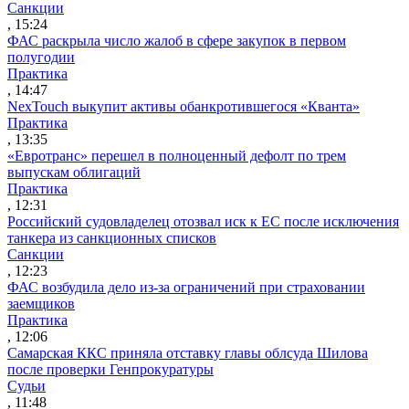
Санкции
, 15:24
ФАС раскрыла число жалоб в сфере закупок в первом
полугодии
Практика
, 14:47
NexTouch выкупит активы обанкротившегося «Кванта»
Практика
, 13:35
«Евротранс» перешел в полноценный дефолт по трем
выпускам облигаций
Практика
, 12:31
Российский судовладелец отозвал иск к ЕС после исключения
танкера из санкционных списков
Санкции
, 12:23
ФАС возбудила дело из-за ограничений при страховании
заемщиков
Практика
, 12:06
Самарская ККС приняла отставку главы облсуда Шилова
после проверки Генпрокуратуры
Судьи
, 11:48