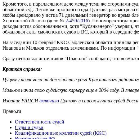
Кроме того, в параллельном деле между теми же сторонами суд
областной суд. Летом же прошлого года Цуцкова рассмотрела 
якобы арендовало у истца 71 дизельный генератор во время блэ
Херсонской области (дело №
2-459/2016
). Пономарев тогда пр
доводы истца обоснованными, хотя "Кубаньэнерго" уверяли, ч
обжаловал акты смоленских судов в ВС, который в середине ф
На заседании 10 февраля ККС Смоленской области приняла реш
Иванова и Мальков отделались замечаниями. По информации "
Сразу несколько источников "Право.ru" сообщают, что возмо
Краткая справка:
Цуцкову назначали на должность судьи Краснинского районного 
Мальков начал свою судейскую карьеру еще в 2004 году. В янва
Издание РАПСИ
включило
Цуцкову в список лучших судей Росс
Право.ru
Ответственность судей
Суды и судьи
Квалификационные коллегии судей (ККС)
Верховный суд РФ