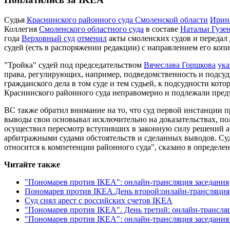
Судья
Краснинского районного суда Смоленской области
Ирин
Коллегия
Смоленского областного суда
в составе
Натальи Гузе
года
Верховный суд
отменил
акты смоленских судов и передал 
судей (есть в распоряжении редакции) с направлением его ко
"Тройка" судей под председательством
Вячеслава Горшкова
ука
права, регулирующих, например, подведомственность и подсуд
гражданского дела в том суде и тем судьей, к подсудности ко
Краснинского районного суда неправомерно и подлежали пред
ВС также обратил внимание на то, что суд первой инстанции п
выводы свои основывал исключительно на доказательствах, по
осуществил пересмотр вступивших в законную силу решений а
арбитражными судами обстоятельств и сделанных выводов. Суд
относится к компетенции районного суда", сказано в определе
Читайте также
"Пономарев против IКЕА": онлайн-трансляция заседания
Пономарев против IКЕА.День второй:онлайн-трансляция
Суд снял арест с российских счетов IKEA
"Пономарев против IКЕА". День третий: онлайн-трансля
"Пономарев против IКЕА": онлайн-трансляция заседания 