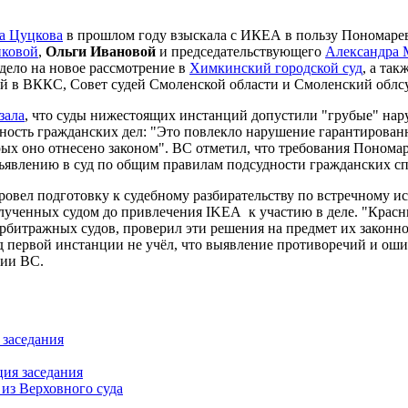
а Цуцкова
в прошлом году взыскала с ИКЕА в пользу Пономарева
нковой
,
Ольги Ивановой
и председательствующего
Александра 
дело на новое рассмотрение в
Химкинский городской суд
, а та
пий в ВККС, Совет судей Смоленской области и Смоленский облс
зала
, что суды нижестоящих инстанций допустили "грубые" нар
ность гражданских дел: "Это повлекло нарушение гарантирован
торых оно отнесено законом". ВС отметил, что требования Поно
ъявлению в суд по общим правилам подсудности гражданских сп
ровел подготовку к судебному разбирательству по встречному ис
лученных судом до привлечения IKEA к участию в деле. "Красн
рбитражных судов, проверил эти решения на предмет их законн
 первой инстанции не учёл, что выявление противоречий и оши
нии ВС.
 заседания
ция заседания
из Верховного суда