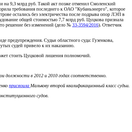
и на 9,3 млрд руб. Такой акт позже отменил Смоленский
орила требования последнего к ОАО "Кубаньэнерго", которое
острове остались без электричества после подрыва опор ЛЭП в
удование общей стоимостью 7,7 млрд руб. Цуцкова признала
это решение без изменений (дело №
33-3594/2016
). Ответчик
де предупреждения. Судьи областного суда: Гузенкова,
нутых судей привело к их наказанию.
 может стоить Цуцковой лишения полномочий.
свои должности в 2012 и 2010 годах соответственно.
тенко
присвоила
Малькову второй квалификационный класс судьи.
Конституционного судов.