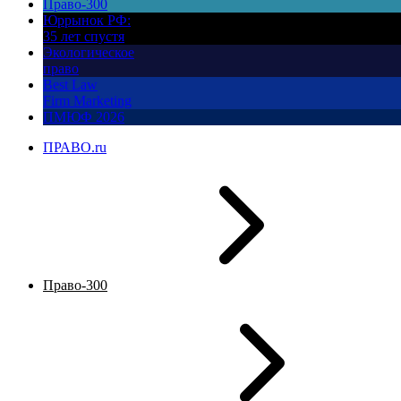
Право-300
Юррынок РФ:
35 лет спустя
Экологическое
право
Best Law
Firm Marketing
ПМЮФ 2026
ПРАВО.ru
Право-300