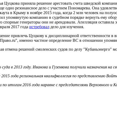
ья Цуцкова приняла решение арестовать счета шведской компани
еще одно резонансное дело с участием Пономарева. Она удовлетв
каута в Крыму в ноябре 2015 года, когда 2 млн человек на полу
осил упомянутую компанию в судебном порядке вернуть ему обор
то спорные генераторы они не арендовали. Апелляция оставила 
евраля 2017 года
истребовал
дело для изучения.
ение привлечь Цуцкову к дисциплинарной ответственности в ви
Право.ru", именно частное определение ВС в отношении упомя
жная отмена решений смоленских судов по делу "Кубаньэнерго"
суда в 2013 году. Иванова и Гузенкова получили назначения на 
ре 2015 года региональная квалифколлегия по представлению Вой
ии по итогам 2016 года наравне с председателями Верховного и 