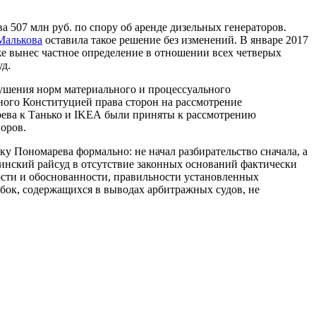
 507 млн руб. по спору об аренде дизельных генераторов.
Малькова
оставила такое решение без изменений. В январе 2017
кже вынес частное определение в отношении всех четверых
уд.
ушения норм материального и процессуального
ного Конституцией права сторон на рассмотрение
марева к Танько и IKEA были приняты к рассмотрению
оров.
ку Пономарева формально: не начал разбирательство сначала, а
инский райсуд в отсутствие законных оснований фактически
ости и обоснованности, правильности установленных
бок, содержащихся в выводах арбитражных судов, не