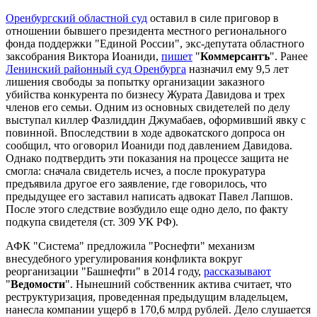
Оренбургский областной суд
оставил в силе приговор в
отношении бывшего президента местного регионального
фонда поддержки "Единой России", экс-депутата областного
заксобрания Виктора Иоаниди,
пишет
"
Коммерсантъ
". Ранее
Ленинский районный суд Оренбурга
назначил ему 9,5 лет
лишения свободы за попытку организации заказного
убийства конкурента по бизнесу Журата Давидова и трех
членов его семьи. Одним из основных свидетелей по делу
выступал киллер Фазлиддин Джумабаев, оформивший явку с
повинной. Впоследствии в ходе адвокатского допроса он
сообщил, что оговорил Иоаниди под давлением Давидова.
Однако подтвердить эти показания на процессе защита не
смогла: сначала свидетель исчез, а после прокуратура
предъявила другое его заявление, где говорилось, что
предыдущее его заставил написать адвокат Павел Лапшов.
После этого следствие возбудило еще одно дело, по факту
подкупа свидетеля (ст. 309 УК РФ).
АФК "Система" предложила "Роснефти" механизм
внесудебного урегулирования конфликта вокруг
реорганизации "Башнефти" в 2014 году,
рассказывают
"
Ведомости
". Нынешний собственник актива считает, что
реструктуризация, проведенная предыдущим владельцем,
нанесла компании ущерб в 170,6 млрд рублей. Дело слушается