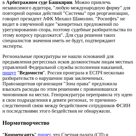
в
Арбитражном суде Башкирии
. Можно привлечь
независимого аудитора, "любую международную фирму" для
повторной оценки действий "Системы" при реорганизации,
говорит президент АФК Михаил Шамолин. "Роснефть" не
видит в озвученной идее "конкретных предложений по
урегулированию спора, поэтому судебные разбирательства по
этому вопросу продолжатся". Для суда решения таких
специалистов значения иметь не будут, подтверждают
эксперты.
Региональные прокуратуры не нашли оснований для
предъявления регрессных исков должностным лицам местных
управлений Федеральной службы исполнения наказаний,
пишут
"
Ведомости
". Россия проиграла в ЕСПЧ несколько
разбирательств о нарушении прав заключенных.
Правозащитная организация "Зона права" предложила
взыскать расходы по этим решениям с провинившихся
чиновников на местах. Генпрокуратура переправила эту идею
в свои подразделения в девяти регионах, те причинно-
следственной связи между бездействием сотрудников ФСИН
и последствиями этого бездействия не обнаружили.
Нормотворчество
"
Коммерсантъ
"
пишет
, что Счетная палата (СП) и