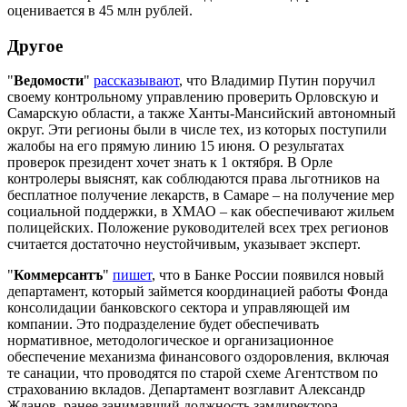
оценивается в 45 млн рублей.
Другое
"
Ведомости
"
рассказывают
, что Владимир Путин поручил
своему контрольному управлению проверить Орловскую и
Самарскую области, а также Ханты-Мансийский автономный
округ. Эти регионы были в числе тех, из которых поступили
жалобы на его прямую линию 15 июня. О результатах
проверок президент хочет знать к 1 октября. В Орле
контролеры выяснят, как соблюдаются права льготников на
бесплатное получение лекарств, в Самаре – на получение мер
социальной поддержки, в ХМАО – как обеспечивают жильем
полицейских. Положение руководителей всех трех регионов
считается достаточно неустойчивым, указывает эксперт.
"
Коммерсантъ
"
пишет
, что в Банке России появился новый
департамент, который займется координацией работы Фонда
консолидации банковского сектора и управляющей им
компании. Это подразделение будет обеспечивать
нормативное, методологическое и организационное
обеспечение механизма финансового оздоровления, включая
те санации, что проводятся по старой схеме Агентством по
страхованию вкладов. Департамент возглавит Александр
Жданов, ранее занимавший должность замдиректора