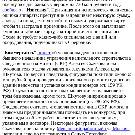
обернуться для банков ущербом на 730 млн рублей в год,
сообщают
"
Известия
". При хищении используется логическая
ошибка аппарата: преступник запрашивает некоторую сумму,
а когда та попадает в устройство выдачи, удерживает карту,
чтобы та застряла в приемнике. После этого он вытягивает
купюры и забирает карту, с которой ничего не списалось.
Схема не требует каких-либо специальных знаний или
оборудования, подчеркивают в Сбербанке.
"
Коммерсантъ
"
пишет
об уголовном деле в отношении
бывшего начальника управления капитального строительства
Следственного комитета (СКР) Алексея Скачкова и экс-
руководителя отдела управления закупками Александра
Шкутова. По версии следствия, фигуранты похитили около 65
млн рублей при проведении капитального ремонта одного из
зданий ведомства и установке кондиционеров (ст. 159 УК
РФ). Соучастие в пяти эпизодах мошенничества вменяется
трем бизнесменам, кроме того, Шкутову инкриминировано
превышение должностных полномочий (ст. 286 УК РФ).
Следователи считают, что должностные лица СКР помогали
знакомым предпринимателям побеждать на конкурсах, при
этом виды и объем работ не соответствовали условиям,
указанным в договоре. Некоторые фигуранты, включая
Скачкова, признали вину.
Мещанский районный суд Москвы
направил дело по подсудности в Санкт-Петербург.