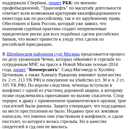
поддержали Сбербанк,
пишет
РБК
: по мнению
профобъединений, "Транснефть" по масштабу деятельности
отвечает всем возможным критериям квалифицированного
инвестора как по российскому, так и по зарубежному праву.
Обеспокоен и Банк России, который уже заявил, что
нынешняя судебная практика создает неприемлемые
юридические риски для всех подобных сделок российских
банков, что может привести к уходу этих сделок из
российской юрисдикции.
В
Щербинском районном суде Москвы
продолжается процесс
по делу уроженцев Чечни, которых обвиняют в стрельбе по
сотрудникам МЧС на трассе в Новой Москве осенью 2014
года,
пишет
"
Коммерсантъ
". Саид-Магомеду и Хусейну
Цетиевым, а также Хамзату Ражапову вменяют хулиганство
(ч. 2 ст. 213 УК РФ) и покушение на убийство (ст. 30 и ч. 2 ст.
105 УК РФ). По версии следствия, чеченцы вступили в
конфликт с одной из участниц дорожной аварии, к которому
позже подключились приехавшие по вызову спасатели. Спор
перерос в драку с применением травматического оружия, трое
спасателей были ранены. Защита утверждает, что подсудимых
на месте преступления не было. Недавно трое их земляков
написали, что именно они участвовали в конфликте, и сдали
пистолет, из которого велась стрельба. Но в качестве
свидетелей в суд они не явились.