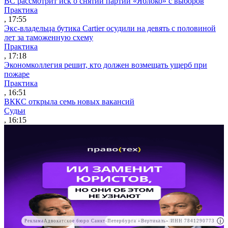
ВС рассмотрит иск о снятии партии «Яблоко» с выборов
Практика
, 17:55
Экс-владельца бутика Cartier осудили на девять с половиной
лет за таможенную схему
Практика
, 17:18
Экономколлегия решит, кто должен возмещать ущерб при
пожаре
Практика
, 16:51
ВККС открыла семь новых вакансий
Судьи
, 16:15
Реклама
Адвокатское бюро Санкт-Петербурга «Вертикаль» ИНН 7841290773
Реклама
АО"ПРАВО.РУ" ИНН: 7708095468