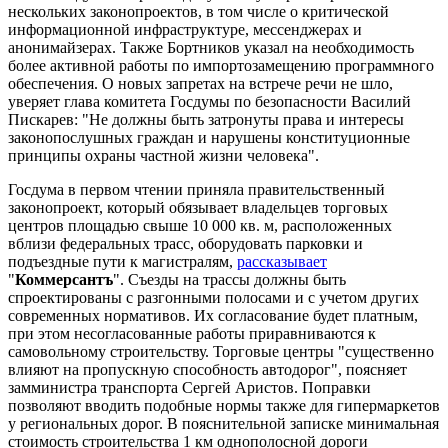
нескольких законопроектов, в том числе о критической
информационной инфраструктуре, мессенджерах и
анонимайзерах. Также Бортников указал на необходимость
более активной работы по импортозамещению программного
обеспечения. О новых запретах на встрече речи не шло,
уверяет глава комитета Госдумы по безопасности Василий
Пискарев: "Не должны быть затронуты права и интересы
законопослушных граждан и нарушены конституционные
принципы охраны частной жизни человека".
Госдума в первом чтении приняла правительственный
законопроект, который обязывает владельцев торговых
центров площадью свыше 10 000 кв. м, расположенных
вблизи федеральных трасс, оборудовать парковки и
подъездные пути к магистралям,
рассказывает
"
Коммерсантъ
". Съезды на трассы должны быть
спроектированы с разгонными полосами и с учетом других
современных нормативов. Их согласование будет платным,
при этом несогласованные работы приравниваются к
самовольному строительству. Торговые центры "существенно
влияют на пропускную способность автодорог", поясняет
замминистра транспорта Сергей Аристов. Поправки
позволяют вводить подобные нормы также для гипермаркетов
у региональных дорог. В пояснительной записке минимальная
стоимость строительства 1 км однополосной дороги