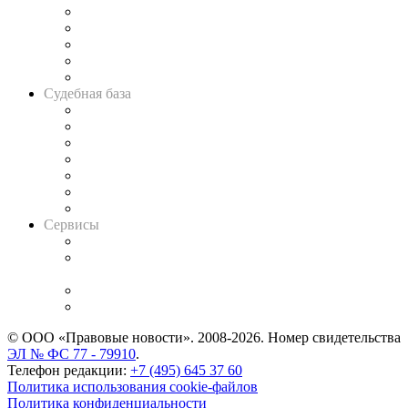
Legal Design
Банкротная панорама
Советы для литигаторов
Сговоры на торгах
Авто
Судебная база
Картотека арбитражных дел
Решения арбитражных судов
Календарь рассмотрения арбитражных дел
Досье судей
Информация о судах
RSS лента новостей
Вакансии для юристов
Сервисы
Справочно-правовая система
Casebook: мониторинг дел
и компаний
Caselook: поиск и анализ практики
CASE.ONE: управление юридической службой
© ООО «Правовые новости». 2008-2026.
Номер свидетельства
ЭЛ № ФС 77 - 79910
.
Телефон редакции:
+7 (495) 645 37 60
Политика использования cookie-файлов
Политика конфиденциальности