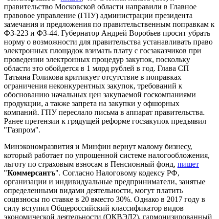
правительство Московской области направили в Главное
правовое управление (ГПУ) администрации президента
замечания и предложения по правительственным поправкам к
ФЗ-223 и ФЗ-44. Губернатор Андрей Воробьев просит убрать
норму о возможности для правительства устанавливать право
электронных площадок взимать плату с госзаказчиков при
проведении электронных процедур закупок, поскольку
области это обойдется в 1 млрд рублей в год. Глава СП
Татьяна Голикова критикует отсутствие в поправках
ограничения неконкурентных закупок, требований к
обоснованию начальных цен закупаемой госкомпаниями
продукции, а также запрета на закупки у офшорных
компаний. ГПУ переслало письма в аппарат правительства.
Ранее претензии к грядущей реформе госзакупок предъявил
"Газпром".
Минэкономразвития и Минфин вернут малому бизнесу,
который работает по упрощенной системе налогообложения,
льготу по страховым взносам в Пенсионный фонд,
пишет
"
Коммерсантъ
". Согласно Налоговому кодексу РФ,
организации и индивидуальные предприниматели, занятые
определенными видами деятельности, могут платить
соцвзносы по ставке в 20 вместо 30%. Однако в 2017 году в
силу вступил Общероссийский классификатор видов
экономической деятельности (ОКВЭД2), гармонизированный