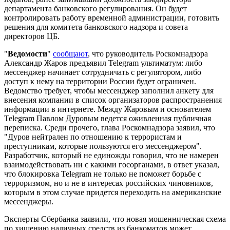
департамента банковского регулирования. Он будет
контролировать работу временной администрации, готовить
решения для комитета банковского надзора и совета
директоров ЦБ.
"
Ведомости
"
сообщают
, что руководитель Роскомнадзора
Александр Жаров предъявил Telegram ультиматум: либо
мессенджер начинает сотрудничать с регулятором, либо
доступ к нему на территории России будет ограничен.
Ведомство требует, чтобы мессенджер заполнил анкету для
внесения компании в список организаторов распространения
информации в интернете. Между Жаровым и основателем
Telegram Павлом Дуровым ведется оживленная публичная
переписка. Среди прочего, глава Роскомнадзора заявил, что
"Дуров нейтрален по отношению к террористам и
преступникам, которые пользуются его мессенджером".
Разработчик, который не единожды говорил, что не намерен
взаимодействовать ни с какими госорганами, в ответ указал,
что блокировка Telegram не только не поможет борьбе с
терроризмом, но и не в интересах российских чиновников,
которым в этом случае придется переходить на американские
мессенджеры.
Эксперты Сбербанка заявили, что новая мошенническая схема
по хищению наличных средств из банкоматов может