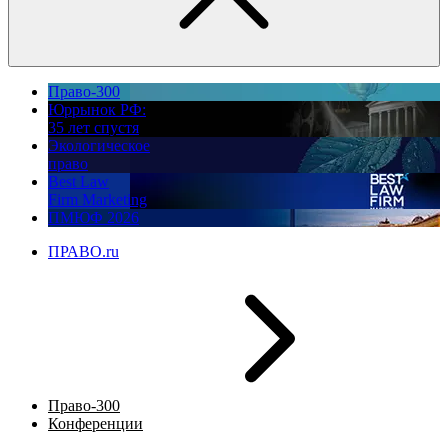
Право-300
Юррынок РФ:
35 лет спустя
Экологическое
право
Best Law
Firm Marketing
ПМЮФ 2026
ПРАВО.ru
Право-300
Конференции