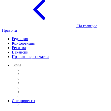
На главную
Право.ru
Редакция
Конференции
Реклама
Вакансии
Правила перепечатки
Темы
Практика
Законодательство
Процесс
Исследования
Рынок юридических услуг
Юридическое сообщество
Важнейшие правовые темы в прессе
Спецпроекты
Подкаст «В здравом уме
и твёрдой памяти»