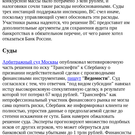
конкурсной массы было потрачено 3 млн рублей, и
налоговики сочли такие расходы необоснованными. Суды
трех инстанций поддержали инспекцию, ВС счел иначе,
поскольку управляющий сумел обосновать эти расходы.
Участники рынка надеются, что решение ВС предоставит им
дополнительные аргументы для сохранения аудита при
банкротствах в обязательном перечне, от чего ранее хотел
отказаться Банк России.
Суды
Арбитражный суд Москвы
опубликовал мотивировочную
часть решения по иску "Транснефти" к Сбербанку о
признании недействительной сделки с производными
финансовыми инструментами,
пишут
"
Ведомости
". Суд
согласился с тем, что ответчик "под видом субсидии" навязал
истцу высокорисковую спекулятивную сделку, в результате
которой тот потерял 67 млрд рублей. "Транснефть" как
непрофессиональный участник финансового рынка не могла
сама оценить риски, Сбербанк же информировал клиента не
полностью, упростив данные о предполагаемой сделке до
степени искажения ее сути. Банк намерен обжаловать
решение суда. Эксперты прогнозируют множество подобных
исков от других игроков, что может обернуться для
банковской системы убытками до 1 трлн рублей. Финансисты