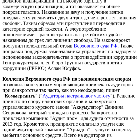
должной квалификации, на высокую зарплату в
коммерческую организацию, а тот оказывает ей общее
покровительство. Наказание за дачу и получение взятки
предлагается увеличить с двух и трех до четырех лет лишения
свободы. Таким образом эти преступления переводятся в
категорию средней тяжести. А злоупотребление
полномочиями – распространить на третейских судей с
наказанием до трех лет лишения свободы. На законопроект
поступил положительный отзыв
Верховного суда РФ
. Также
поправки поддержал замначальника управления по надзору за
исполнением законодательства о противодействии коррупции
Генпрокуратуры, член бюро Группы государств против
коррупции (ГРЕКО) Аслан Юсуфов.
Коллегия Верховного суда РФ по экономическим спорам
позволила конкурсным управляющим привлекать аудиторов
при банкротстве так часто, как это необходимо, пишет
"
Коммерсантъ
" ("
Аудиторы настраивают частоту
"). Решение
принято по спору налоговых органов и конкурсного
управляющего курского завода "Аккумулятор" Даниила
Севрюкова, который трижды в процессе банкротства
привлекал компанию "Аудит-пром" для аудита отчетности за
2013 год. Кроме того, предприятие оплатило услуги еще
одной аудиторской компании "Ариадна" – услуги за оценку
выбытия основных средств. Всего на аудиторов из