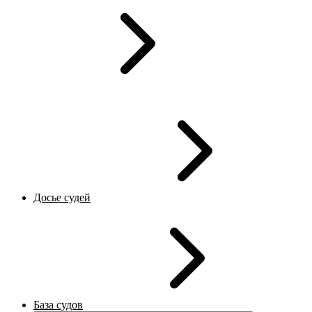
Досье судей
База судов