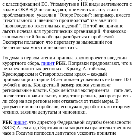
с классификацией ЕС. Упомянутые в НК виды деятельности с
кодами ОКВЭД2 не совпадают, применять льготу стало
проблематично, указали в "Опоре России": например, вместо
"текстильного и швейного производства" там значится
"производство текстильных изделий". По той же причине
льгота исчезла для туристических организаций. Финансово-
экономический блок обещал разобраться с проблемой.
Эксперты полагают, что переплату за нынешний год
бизнесменам могут и не возместить.
Госдума в первом чтении приняла законопроект о введении
курортного сбора,
пишет
РБК
. Поправки предполагают, что в
четырех пилотных регионах – Крыму, Алтайском,
Краснодарском и Ставропольском краях – каждый
прибывающий старше 18 лет должен уплачивать не более 100
рублей в день. Конкретный размер взноса установят
региональные власти. Срок действия эксперимента – пять лет,
после этого правительству предстоит решить, распространять
ли сбор на все регионы или отказаться от такой меры. В
документе много пробелов, его нужно доработать ко второму
чтению, заявили депутаты и чиновники.
РБК
пишет
, что директор Федеральной службы безопасности
(ФСБ) Александр Бортников на закрытом правительственном
часе в Госдуме попросил депутатов ускорить принятие