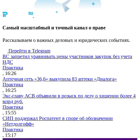
Cамый масштабный и точный канал о праве
Рассказываем о важных деловых и юридических событиях.
Перейти в Telegram
ВС запретил уравнивать цены участников закупок без учета
НДС
Практика
, 16:26
Аптечная сеть «36,6» выкупила 83 аптеки «Диалога»
Практика
, 16:25
Экс-главу АСВ объявили в розыск по делу о хищении более 4
млрд руб.
Практика
, 15:55
СИП поддержал Роспатент в споре об обозначении
«Нетдолгофф»
Практика
, 15:17