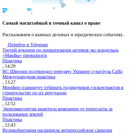
Cамый масштабный и точный канал о праве
Рассказываем о важных деловых и юридических событиях.
Перейти в Telegram
Третий аукцион по приватизации активов экс-владельца
«Макфы» провалился
Практика
, 14:29
ВС Швеции подтвердил передачу Украине сухогруза Caffa
Международная практика
, 13:27
Минфин планирует отбирать подрядчиков госконтрактов в
строительстве по их репутации
Практика
, 12:52
Экономколлегия защитила компанию от переплаты за
пользование землей
Практика
, 12:43
Великобритания расширила антироссийские санкции