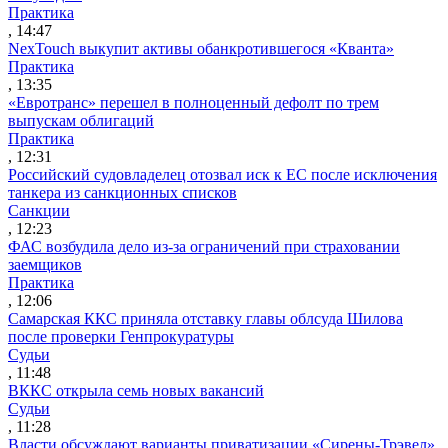
Практика
, 14:47
NexTouch выкупит активы обанкротившегося «Кванта»
Практика
, 13:35
«Евротранс» перешел в полноценный дефолт по трем
выпускам облигаций
Практика
, 12:31
Российский судовладелец отозвал иск к ЕС после исключения
танкера из санкционных списков
Санкции
, 12:23
ФАС возбудила дело из-за ограничений при страховании
заемщиков
Практика
, 12:06
Самарская ККС приняла отставку главы облсуда Шилова
после проверки Генпрокуратуры
Судьи
, 11:48
ВККС открыла семь новых вакансий
Судьи
, 11:28
Власти обсуждают варианты приватизации «Сирены-Трэвел»