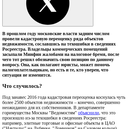
В прошлом году московские власти задним числом
провели кадастровую переоценку ряда объектов
недвижимости, сославшись на техошибки в сведениях
Росреестра. Владельцы коммерческих помещений
засыпали Минфин жалобами на налоговое бремя, после
чего тот решил обозначить свою позицию по данному
вопросу. Она, как полагают юристы, может помочь
налогоплательщикам, но есть и те, кто уверен, что
ситуация не изменится.
Что случилось?
Под занавес 2016 года кадастровая переоценка коснулась чуть
более 2500 объектов недвижимости – конечно, совершенно
неожиданно для их собственников. В департаменте
горимущества Москвы "Ведомостям"
объяснили
, что это
произошло из-за техошибки в сведениях Росреестра:
например, элитные торговые и офисные объекты в ЦАО
("Наутилус" на Лубянке, "Домников" на Садовом кольце)