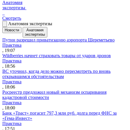
Анатомия
экспертизы
Смотреть
Анатомия экспертизы
Новости
Анатомия
экспертизы
Путин разрешил приватизацию аэропорта Шереметьево
Практика
, 19:07
Wildberries начнет страховать товары от ударов дронов
Практика
, 18:56
ВС уточнил, когда дело можно пересмотреть по вновь
открывшимся обстоятельствам
Практика
, 18:06
Росреестр предложил новый механизм оспаривания
кадастровой стоимости
Практика
, 18:00
Банк «Траст» погасит 797,3 млн руб. долга перед ФНС за
«Гема-Инвест»
Практика
, 17:51