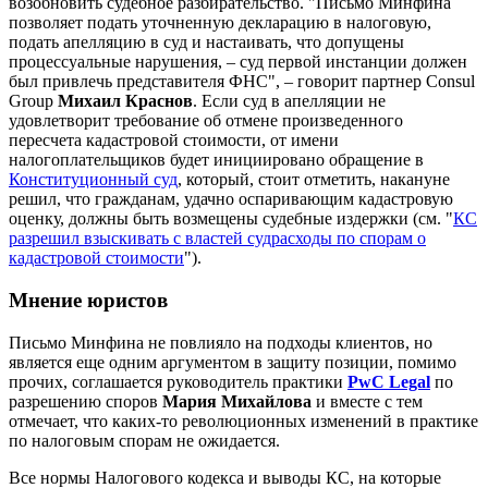
возобновить судебное разбирательство. "Письмо Минфина
позволяет подать уточненную декларацию в налоговую,
подать апелляцию в суд и настаивать, что допущены
процессуальные нарушения, – суд первой инстанции должен
был привлечь представителя ФНС", – говорит партнер Consul
Group
Михаил Краснов
. Если суд в апелляции не
удовлетворит требование об отмене произведенного
пересчета кадастровой стоимости, от имени
налогоплательщиков будет инициировано обращение в
Конституционный суд
, который, стоит отметить, накануне
решил, что гражданам, удачно оспаривающим кадастровую
оценку, должны быть возмещены судебные издержки (см. "
КС
разрешил взыскивать с властей судрасходы по спорам о
кадастровой стоимости
").
Мнение юристов
Письмо Минфина не повлияло на подходы клиентов, но
является еще одним аргументом в защиту позиции, помимо
прочих, соглашается руководитель практики
PwC Legal
по
разрешению споров
Мария Михайлова
и вместе с тем
отмечает, что каких-то революционных изменений в практике
по налоговым спорам не ожидается.
Все нормы Налогового кодекса и выводы КC, на которые