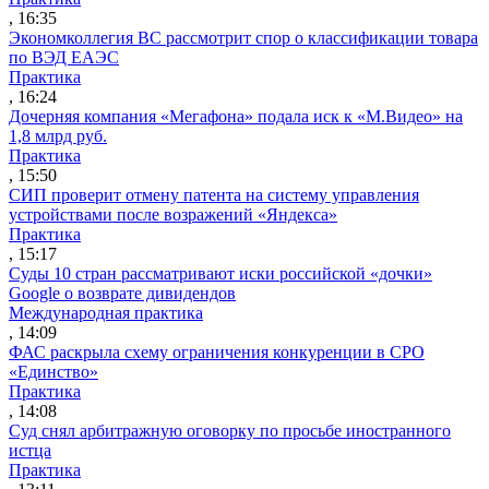
, 16:35
Экономколлегия ВС рассмотрит спор о классификации товара
по ВЭД ЕАЭС
Практика
, 16:24
Дочерняя компания «Мегафона» подала иск к «М.Видео» на
1,8 млрд руб.
Практика
, 15:50
СИП проверит отмену патента на систему управления
устройствами после возражений «Яндекса»
Практика
, 15:17
Суды 10 стран рассматривают иски российской «дочки»
Google о возврате дивидендов
Международная практика
, 14:09
ФАС раскрыла схему ограничения конкуренции в СРО
«Единство»
Практика
, 14:08
Суд снял арбитражную оговорку по просьбе иностранного
истца
Практика