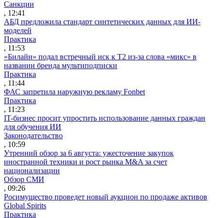
Санкции
, 12:41
АБД предложила стандарт синтетических данных для ИИ-
моделей
Практика
, 11:53
«Билайн» подал встречный иск к Т2 из-за слова «микс» в
названии бренда мультиподписки
Практика
, 11:44
ФАС запретила наружную рекламу Fonbet
Практика
, 11:23
IT-бизнес просит упростить использование данных граждан
для обучения ИИ
Законодательство
, 10:59
Утренний обзор за 6 августа: ужесточение закупок
иностранной техники и рост рынка M&A за счет
национализации
Обзор СМИ
, 09:26
Росимущество проведет новый аукцион по продаже активов
Global Spirits
Практика