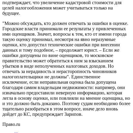
подтверждает, что увеличение кадастровой стоимости для
целей налогообложения может учитываться только на
будущее.
"Можно обсуждать, кто должен отвечать за ошибки в оценке.
Городские власти принимали ее результаты у привлеченных
ими оценщиков. Значит, вопросы к тем, кто от имени города
такую оценку принимал, несмотря на явно неразумные
оценки, кто допустил технические ошибки при внесении
данных и тому подобное, – продолжает юрист. – Если же
ошибки допущены по вине оценщиков, то московское
правительство может обратиться к ним за взысканием
убытков в виде неполученных налоговых доходов. Но
отвечать за нерадивость и нерасторопность чиновников
налогоплательщики не должны". Единственное
исключение, если неправильная оценка была допущена
благодаря самим владельцам недвижимости: например, они
изначально предоставили неверную информацию, которая
легла в основу оценки, или повлияли на мнение оценщика, но
и это должно быть доказано. Поэтому судам необходимо более
тщательно разобраться в этом вопросе, иначе дело вновь
дойдет до КС, предупреждает Зарипов.
Право.ru