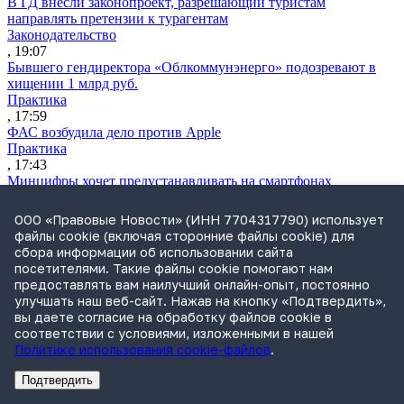
В ГД внесли законопроект, разрешающий туристам
направлять претензии к турагентам
Законодательство
, 19:07
Бывшего гендиректора «Облкоммунэнерго» подозревают в
хищении 1 млрд руб.
Практика
, 17:59
ФАС возбудила дело против Apple
Практика
, 17:43
Минцифры хочет предустанавливать на смартфонах
системных помощников с ИИ
Практика
ООО «Правовые Новости» (ИНН 7704317790) использует
, 17:33
файлы cookie (включая сторонние файлы cookie) для
Экс-совладельца «Азбуки вкуса» заочно судят по делу о
сбора информации об использовании сайта
растрате $11 млн
посетителями. Такие файлы cookie помогают нам
Практика
предоставлять вам наилучший онлайн-опыт, постоянно
, 17:02
улучшать наш веб-сайт. Нажав на кнопку «Подтвердить»,
Суд не признал решение SCC по взысканию с российской
вы даете согласие на обработку файлов cookie в
компании
соответствии с условиями, изложенными в нашей
Международная практика
Политике использования cookie-файлов
.
, 17:01
Дроны могут начать применять для фиксации нарушений
Подтвердить
ПДД
Реклама
Адвокатское бюро Санкт-Петербурга «Вертикаль» ИНН 7841290773
Реклама
ООО "Право.ру" ИНН: 7704835288