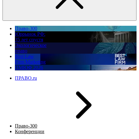
Право-300
Юррынок РФ:
35 лет спустя
Экологическое
право
Best Law
Firm Marketing
ПМЮФ 2026
ПРАВО.ru
Право-300
Конференции