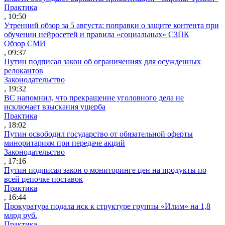
Практика
, 10:50
Утренний обзор за 5 августа: поправки о защите контента при
обучении нейросетей и правила «социальных» СЗПК
Обзор СМИ
, 09:37
Путин подписал закон об ограничениях для осужденных
релокантов
Законодательство
, 19:32
ВС напомнил, что прекращение уголовного дела не
исключает взыскания ущерба
Практика
, 18:02
Путин освободил государство от обязательной оферты
миноритариям при передаче акций
Законодательство
, 17:16
Путин подписал закон о мониторинге цен на продукты по
всей цепочке поставок
Практика
, 16:44
Прокуратура подала иск к структуре группы «Илим» на 1,8
млрд руб.
Практика