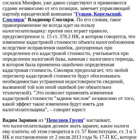
сослался Минфин, уже давно существуют и применяются
судами независимо от его позиции, замечает управляющий
партнёр юридической компании "
Гудков, Корельский,
Смолярж
"
Владимир Смолярж
. По его словам, такое
правоприменение не всегда идет на пользу
налогоплательщику: против них играет правило,
предусмотренное п. 15 ст. 378.2 НК, в котором говорится, что
изменение кадастровой стоимости объекта налогообложения
вследствие исправления ошибок, допущенных при
определении его кадастровой стоимости, учитывается при
определении налоговой базы, начиная с налогового периода,
в котором была применена ошибочно определенная
кадастровая стоимость. Смолярж предполагает, что любой
пересмотр кадастровой стоимости будут обосновывать
необходимостью устранения недостоверности сведений,
вызванной той или иной ошибкой (не обязательно
технической). "Это позволит применять изменения
кадастровой стоимости "задним числом" независимо от того,
какой эффект такие изменения будут иметь для
налогоплательщика", – говорит юрист.
Вадим Зарипов
из "
Пепеляев Групп
" настаивает,
что налогоплательщик должен знать заранее, какие налоги
ему платить: об этом говорится в ст. 57 Конституции, ст. 3 и 5
НК и постановлении от 2 июля 2013 года № 17-П КС, которое