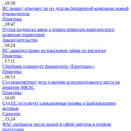
, 18:50
ВС решит, отвечает ли по долгам брошенной компании новый
руководитель
Практика
, 18:47
Путин подписал закон о новых правилах комплексного
развития территорий
Законодательство
, 18:24
ВС защитил право на взыскание займа по расписке
Практика
, 17:11
Сбербанк планирует банкротить «Евротранс»
Практика
, 16:53
Суд пересмотрит дело о выдаче исполнительного листа на
решение МКАС
Практика
, 16:05
Суд ЕС истолкует санкционные нормы о разблокировке
активов
Санкции
, 15:24
ФАС раскрыла число жалоб в сфере закупок в первом
полугодии