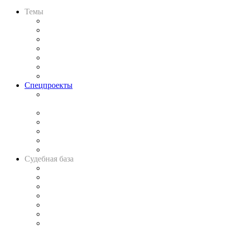
Темы
Практика
Законодательство
Процесс
Исследования
Рынок юридических услуг
Юридическое сообщество
Важнейшие правовые темы в прессе
Спецпроекты
Подкаст «В здравом уме
и твёрдой памяти»
Legal Design
Банкротная панорама
Советы для литигаторов
Сговоры на торгах
Авто
Судебная база
Картотека арбитражных дел
Решения арбитражных судов
Календарь рассмотрения арбитражных дел
Досье судей
Информация о судах
RSS лента новостей
Вакансии для юристов