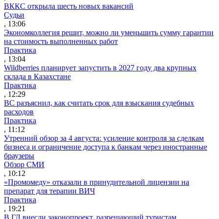
ВККС открыла шесть новых вакансий
Судьи
, 13:06
Экономколлегия решит, можно ли уменьшить сумму гарантии
на стоимость выполненных работ
Практика
, 13:04
Wildberries планирует запустить в 2027 году два крупных
склада в Казахстане
Практика
, 12:29
ВС разъяснил, как считать срок для взыскания судебных
расходов
Практика
, 11:12
Утренний обзор за 4 августа: усиление контроля за сделкам
бизнеса и ограничение доступа к банкам через иностранные
браузеры
Обзор СМИ
, 10:12
«Промомеду» отказали в принудительной лицензии на
препарат для терапии ВИЧ
Практика
, 19:21
В ГД внесли законопроект, разрешающий туристам