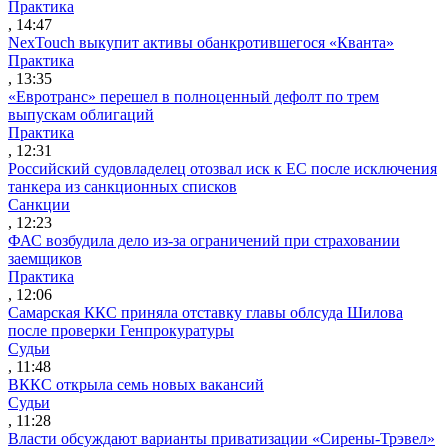
Практика
, 14:47
NexTouch выкупит активы обанкротившегося «Кванта»
Практика
, 13:35
«Евротранс» перешел в полноценный дефолт по трем
выпускам облигаций
Практика
, 12:31
Российский судовладелец отозвал иск к ЕС после исключения
танкера из санкционных списков
Санкции
, 12:23
ФАС возбудила дело из-за ограничений при страховании
заемщиков
Практика
, 12:06
Самарская ККС приняла отставку главы облсуда Шилова
после проверки Генпрокуратуры
Судьи
, 11:48
ВККС открыла семь новых вакансий
Судьи
, 11:28
Власти обсуждают варианты приватизации «Сирены-Трэвел»