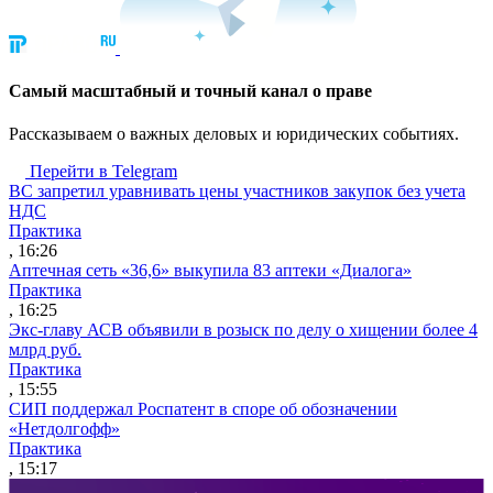
Cамый масштабный и точный канал о праве
Рассказываем о важных деловых и юридических событиях.
Перейти в Telegram
ВС запретил уравнивать цены участников закупок без учета
НДС
Практика
, 16:26
Аптечная сеть «36,6» выкупила 83 аптеки «Диалога»
Практика
, 16:25
Экс-главу АСВ объявили в розыск по делу о хищении более 4
млрд руб.
Практика
, 15:55
СИП поддержал Роспатент в споре об обозначении
«Нетдолгофф»
Практика
, 15:17