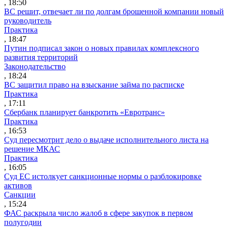
, 18:50
ВС решит, отвечает ли по долгам брошенной компании новый
руководитель
Практика
, 18:47
Путин подписал закон о новых правилах комплексного
развития территорий
Законодательство
, 18:24
ВС защитил право на взыскание займа по расписке
Практика
, 17:11
Сбербанк планирует банкротить «Евротранс»
Практика
, 16:53
Суд пересмотрит дело о выдаче исполнительного листа на
решение МКАС
Практика
, 16:05
Суд ЕС истолкует санкционные нормы о разблокировке
активов
Санкции
, 15:24
ФАС раскрыла число жалоб в сфере закупок в первом
полугодии