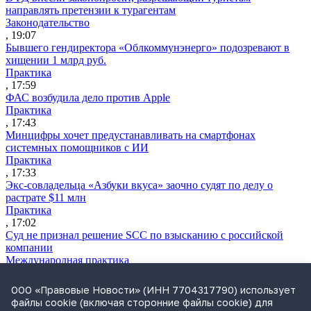
направлять претензии к турагентам
Законодательство
, 19:07
Бывшего гендиректора «Облкоммунэнерго» подозревают в
хищении 1 млрд руб.
Практика
, 17:59
ФАС возбудила дело против Apple
Практика
, 17:43
Минцифры хочет предустанавливать на смартфонах
системных помощников с ИИ
Практика
, 17:33
Экс-совладельца «Азбуки вкуса» заочно судят по делу о
растрате $11 млн
Практика
, 17:02
Суд не признал решение SCC по взысканию с российской
компании
Международная практика
, 17:01
Дроны могут начать применять для фиксации нарушений
ООО «Правовые Новости» (ИНН 7704317790) использует
ПДД
файлы cookie (включая сторонние файлы cookie) для
Практика