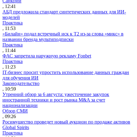
Санкции
, 12:41
АБД предложила стандарт синтетических данных для ИИ-
моделей
Практика
, 11:53
«Билайн» подал встречный иск к Т2 из-за слова «микс» в
названии бренда мультиподписки
Практика
, 11:44
ФАС запретила наружную рекламу Fonbet
Практика
, 11:23
IT-бизнес просит упростить использование данных граждан
для обучения ИИ
Законодательство
, 10:59
Утренний обзор за 6 августа: ужесточение закупок
иностранной техники и рост рынка M&A за счет
национализации
Обзор СМИ
, 09:26
Росимущество проведет новый аукцион по продаже активов
Global Spirits
Практика