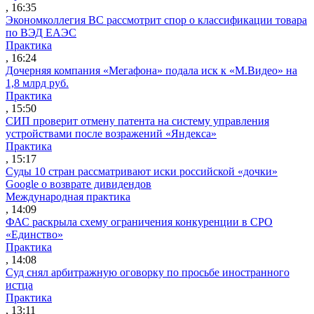
, 16:35
Экономколлегия ВС рассмотрит спор о классификации товара
по ВЭД ЕАЭС
Практика
, 16:24
Дочерняя компания «Мегафона» подала иск к «М.Видео» на
1,8 млрд руб.
Практика
, 15:50
СИП проверит отмену патента на систему управления
устройствами после возражений «Яндекса»
Практика
, 15:17
Суды 10 стран рассматривают иски российской «дочки»
Google о возврате дивидендов
Международная практика
, 14:09
ФАС раскрыла схему ограничения конкуренции в СРО
«Единство»
Практика
, 14:08
Суд снял арбитражную оговорку по просьбе иностранного
истца
Практика
, 13:11