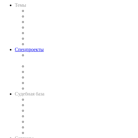
Темы
Практика
Законодательство
Процесс
Исследования
Рынок юридических услуг
Юридическое сообщество
Важнейшие правовые темы в прессе
Спецпроекты
Подкаст «В здравом уме
и твёрдой памяти»
Legal Design
Банкротная панорама
Советы для литигаторов
Сговоры на торгах
Авто
Судебная база
Картотека арбитражных дел
Решения арбитражных судов
Календарь рассмотрения арбитражных дел
Досье судей
Информация о судах
RSS лента новостей
Вакансии для юристов