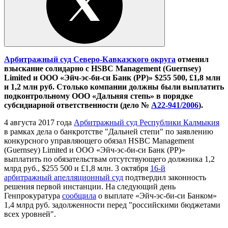
Арбитражный суд Северо-Кавказского округа
отменил
взыскание солидарно с HSBC Management (Guernsey)
Limited и ООО «Эйч-эс-би-си Банк (РР)» $255 500, £1,8 млн
и 1,2 млн руб. Столько компании должны были выплатить
подконтрольному ООО «Дальняя степь» в порядке
субсидиарной ответственности (дело №
А22-941/2006
).
4 августа 2017 года
Арбитражный суд Республики Калмыкия
в рамках дела о банкротстве "Дальней степи" по заявлению
конкурсного управляющего обязал HSBC Management
(Guernsey) Limited и ООО «Эйч-эс-би-си Банк (РР)»
выплатить по обязательствам отсутствующего должника 1,2
млрд руб., $255 500 и £1,8 млн. 3 октября
16-й
арбитражный апелляционный суд
подтвердил законность
решения первой инстанции. На следующий день
Генпрокуратура
сообщила
о выплате «Эйч-эс-би-си Банком»
1,4 млрд руб. задолженности перед "российскими бюджетами
всех уровней".