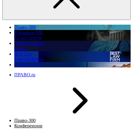
Право-300
Юррынок РФ:
35 лет спустя
Экологическое
право
Best Law
Firm Marketing
ПМЮФ 2026
ПРАВО.ru
Право-300
Конференции