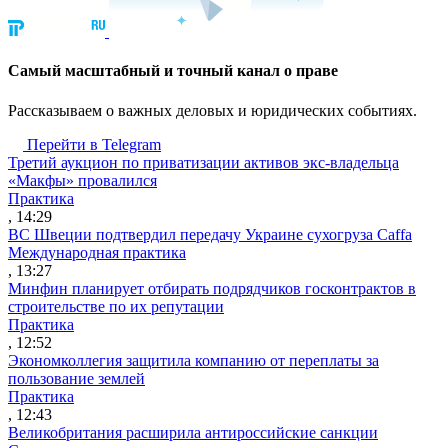
Cамый масштабный и точный канал о праве
Рассказываем о важных деловых и юридических событиях.
Перейти в Telegram
Третий аукцион по приватизации активов экс-владельца
«Макфы» провалился
Практика
, 14:29
ВС Швеции подтвердил передачу Украине сухогруза Caffa
Международная практика
, 13:27
Минфин планирует отбирать подрядчиков госконтрактов в
строительстве по их репутации
Практика
, 12:52
Экономколлегия защитила компанию от переплаты за
пользование землей
Практика
, 12:43
Великобритания расширила антироссийские санкции