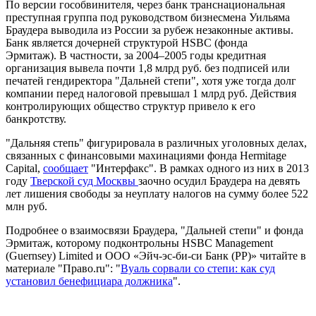
По версии гособвинителя, через банк транснациональная
преступная группа под руководством бизнесмена Уильяма
Браудера выводила из России за рубеж незаконные активы.
Банк является дочерней структурой HSBC (фонда
Эрмитаж). В частности, за 2004–2005 годы кредитная
организация вывела почти 1,8 млрд руб. без подписей или
печатей гендиректора "Дальней степи", хотя уже тогда долг
компании перед налоговой превышал 1 млрд руб. Действия
контролирующих общество структур привело к его
банкротству.
"Дальняя степь" фигурировала в различных уголовных делах,
связанных с финансовыми махинациями фонда Hermitage
Capital,
сообщает
"Интерфакс". В рамках одного из них в 2013
году
Тверской суд Москвы
заочно осудил Браудера на девять
лет лишения свободы за неуплату налогов на сумму более 522
млн руб.
Подробнее о взаимосвязи Браудера, "Дальней степи" и фонда
Эрмитаж, которому подконтрольны HSBC Management
(Guernsey) Limited и ООО «Эйч-эс-би-си Банк (РР)» читайте в
материале "Право.ru": "
Вуаль сорвали со степи: как суд
установил бенефициара должника
".