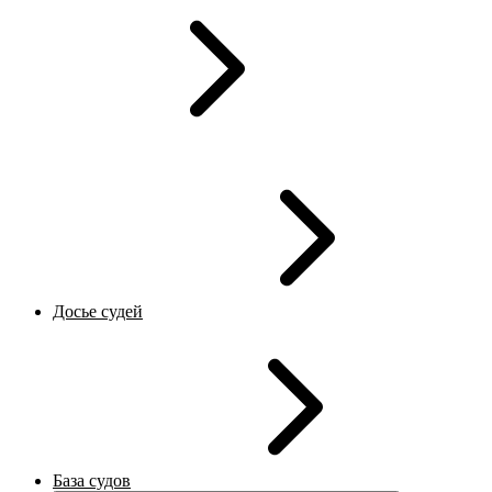
Досье судей
База судов