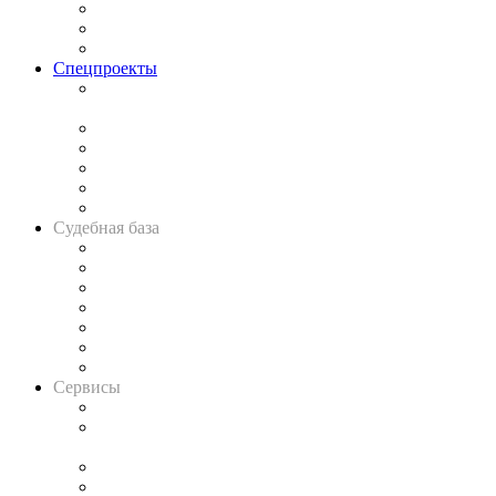
Рынок юридических услуг
Юридическое сообщество
Важнейшие правовые темы в прессе
Спецпроекты
Подкаст «В здравом уме
и твёрдой памяти»
Legal Design
Банкротная панорама
Советы для литигаторов
Сговоры на торгах
Авто
Судебная база
Картотека арбитражных дел
Решения арбитражных судов
Календарь рассмотрения арбитражных дел
Досье судей
Информация о судах
RSS лента новостей
Вакансии для юристов
Сервисы
Справочно-правовая система
Casebook: мониторинг дел
и компаний
Caselook: поиск и анализ практики
CASE.ONE: управление юридической службой