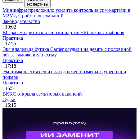
экспертизы
Минцифры предложило усилить контроль за сим-картами в
M2M-устройствах компаний
Законодательство
, 19:02
ВС рассмотрит иск о снятии партии «Яблоко» с выборов
Практика
, 17:55
Экс-владельца бутика Cartier осудили на девять с половиной
лет за таможенную схему
Практика
, 17:18
Экономколлегия решит, кто должен возмещать ущерб при
пожаре
Практика
, 16:51
ВККС открыла семь новых вакансий
Судьи
, 16:15