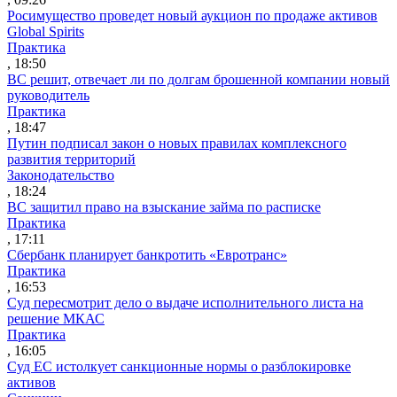
Росимущество проведет новый аукцион по продаже активов
Global Spirits
Практика
, 18:50
ВС решит, отвечает ли по долгам брошенной компании новый
руководитель
Практика
, 18:47
Путин подписал закон о новых правилах комплексного
развития территорий
Законодательство
, 18:24
ВС защитил право на взыскание займа по расписке
Практика
, 17:11
Сбербанк планирует банкротить «Евротранс»
Практика
, 16:53
Суд пересмотрит дело о выдаче исполнительного листа на
решение МКАС
Практика
, 16:05
Суд ЕС истолкует санкционные нормы о разблокировке
активов