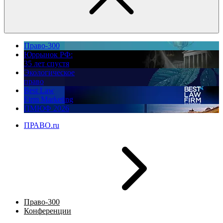
Право-300
Юррынок РФ:
35 лет спустя
Экологическое
право
Best Law
Firm Marketing
ПМЮФ 2026
ПРАВО.ru
Право-300
Конференции