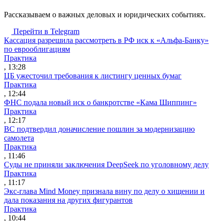
Рассказываем о важных деловых и юридических событиях.
Перейти в Telegram
Кассация разрешила рассмотреть в РФ иск к «Альфа-Банку»
по еврооблигациям
Практика
, 13:28
ЦБ ужесточил требования к листингу ценных бумаг
Практика
, 12:44
ФНС подала новый иск о банкротстве «Кама Шиппинг»
Практика
, 12:17
ВС подтвердил доначисление пошлин за модернизацию
самолета
Практика
, 11:46
Суды не приняли заключения DeepSeek по уголовному делу
Практика
, 11:17
Экс-глава Mind Money признала вину по делу о хищении и
дала показания на других фигурантов
Практика
, 10:44