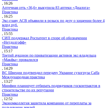
, 16:26
Аптечная сеть «36,6» выкупила 83 аптеки «Диалога»
Практика
, 16:25
Экс-главу АСВ объявили в розыск по делу о хищении более 4
млрд руб.
Практика
, 15:55
СИП поддержал Роспатент в споре об обозначении
«Нетдолгофф»
Практика
, 15:17
Третий аукцион по приватизации активов экс-владельца
«Макфы» провалился
Практика
, 14:29
ВС Швеции подтвердил передачу Украине сухогруза Caffa
Международная практика
, 13:27
Минфин планирует отбирать подрядчиков госконтрактов в
строительстве по их репутации
Практика
, 12:52
Экономколлегия защитила компанию от переплаты за
пользование землей