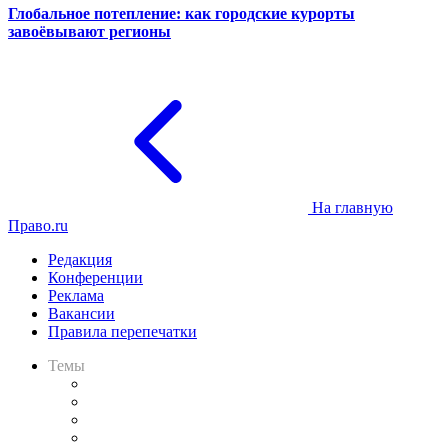
Глобальное потепление: как городские курорты
завоёвывают регионы
На главную
Право.ru
Редакция
Конференции
Реклама
Вакансии
Правила перепечатки
Темы
Практика
Законодательство
Процесс
Исследования