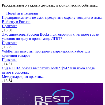
Рассказываем о важных деловых и юридических событиях.
Перейти в Telegram
Предприниматель не смог прекратить охрану товарного знака
Burberry в России
Практика
, 15:50
Экс-директора Popcorn Books приговорили к четырем годам
условно по делу о пропаганде ЛГБТ*
Практика
, 15:25
Wildberries запустит программу партнерских хабов для
хранения товаров
Практика
, 14:31
Суд в США обязал выплатить Meta* $942 млн из-за вреда
детям в соцсетях
Международная практика
, 13:54