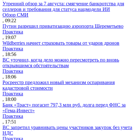
Утренний обзор за 7 августа: смягчение банкротства для
селлеров и требования для статуса нацмодели ИИ
Обзор СМИ
, 09:22
Путин разрешил приватизацию аэропорта Шереметьево
Практика
, 19:07
Wildberries начнет страховать товары от ударов дронов
Практика
, 18:56
ВС уточнил, когда дело можно пересмотреть по вновь
открывшимся обстоятельствам
Практика
, 18:06
Росреестр предложил новый механизм оспаривания
кадастровой стоимости
Практика
, 18:00
Банк «Траст» погасит 797,3 млн руб. долга перед ФНС за
«Гема-Инвест»
Практика
, 17:51
ВС запретил уравнивать цены участников закупок без учета
НДС
Практика