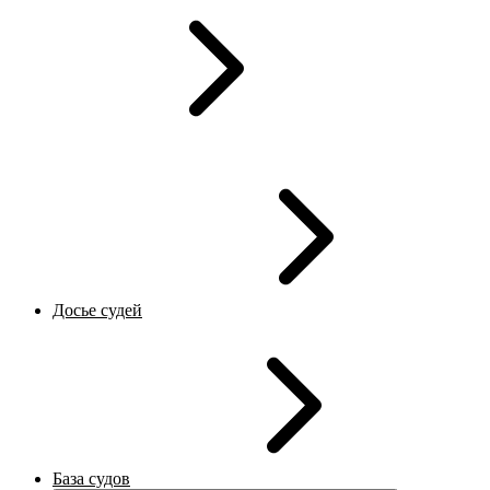
Досье судей
База судов