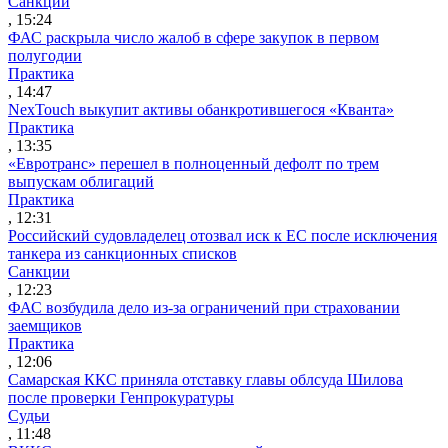
Санкции
, 15:24
ФАС раскрыла число жалоб в сфере закупок в первом
полугодии
Практика
, 14:47
NexTouch выкупит активы обанкротившегося «Кванта»
Практика
, 13:35
«Евротранс» перешел в полноценный дефолт по трем
выпускам облигаций
Практика
, 12:31
Российский судовладелец отозвал иск к ЕС после исключения
танкера из санкционных списков
Санкции
, 12:23
ФАС возбудила дело из-за ограничений при страховании
заемщиков
Практика
, 12:06
Самарская ККС приняла отставку главы облсуда Шилова
после проверки Генпрокуратуры
Судьи
, 11:48