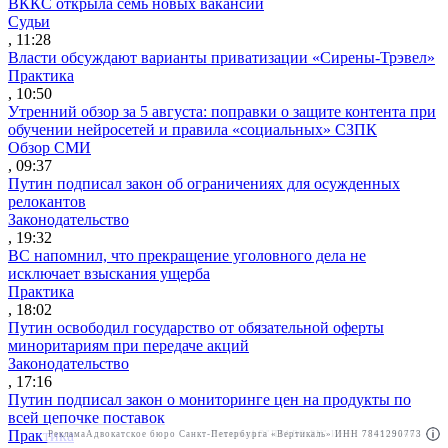
ВККС открыла семь новых вакансий
Судьи
, 11:28
Власти обсуждают варианты приватизации «Сирены-Трэвел»
Практика
, 10:50
Утренний обзор за 5 августа: поправки о защите контента при
обучении нейросетей и правила «социальных» СЗПК
Обзор СМИ
, 09:37
Путин подписал закон об ограничениях для осужденных
релокантов
Законодательство
, 19:32
ВС напомнил, что прекращение уголовного дела не
исключает взыскания ущерба
Практика
, 18:02
Путин освободил государство от обязательной оферты
миноритариям при передаче акций
Законодательство
, 17:16
Путин подписал закон о мониторинге цен на продукты по
всей цепочке поставок
Практика
Реклама
Адвокатское бюро Санкт-Петербурга «Вертикаль» ИНН 7841290773
Реклама
АО"ПРАВО.РУ" ИНН: 7708095468