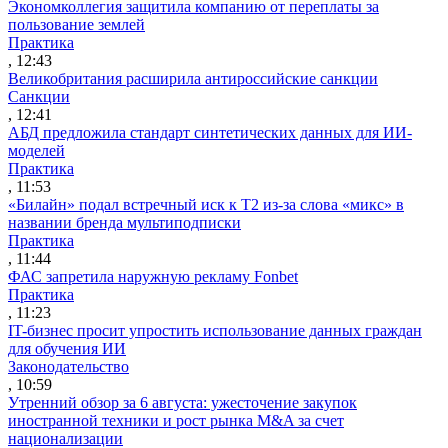
Экономколлегия защитила компанию от переплаты за
пользование землей
Практика
, 12:43
Великобритания расширила антироссийские санкции
Санкции
, 12:41
АБД предложила стандарт синтетических данных для ИИ-
моделей
Практика
, 11:53
«Билайн» подал встречный иск к Т2 из-за слова «микс» в
названии бренда мультиподписки
Практика
, 11:44
ФАС запретила наружную рекламу Fonbet
Практика
, 11:23
IT-бизнес просит упростить использование данных граждан
для обучения ИИ
Законодательство
, 10:59
Утренний обзор за 6 августа: ужесточение закупок
иностранной техники и рост рынка M&A за счет
национализации