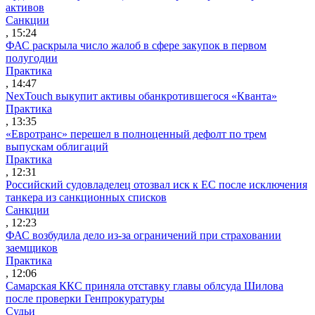
активов
Санкции
, 15:24
ФАС раскрыла число жалоб в сфере закупок в первом
полугодии
Практика
, 14:47
NexTouch выкупит активы обанкротившегося «Кванта»
Практика
, 13:35
«Евротранс» перешел в полноценный дефолт по трем
выпускам облигаций
Практика
, 12:31
Российский судовладелец отозвал иск к ЕС после исключения
танкера из санкционных списков
Санкции
, 12:23
ФАС возбудила дело из-за ограничений при страховании
заемщиков
Практика
, 12:06
Самарская ККС приняла отставку главы облсуда Шилова
после проверки Генпрокуратуры
Судьи