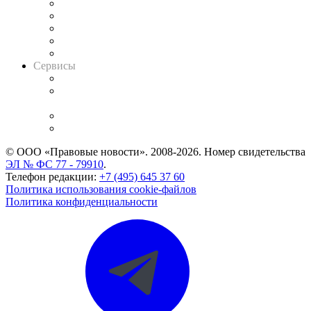
Календарь рассмотрения арбитражных дел
Досье судей
Информация о судах
RSS лента новостей
Вакансии для юристов
Сервисы
Справочно-правовая система
Casebook: мониторинг дел
и компаний
Caselook: поиск и анализ практики
CASE.ONE: управление юридической службой
© ООО «Правовые новости». 2008-2026.
Номер свидетельства
ЭЛ № ФС 77 - 79910
.
Телефон редакции:
+7 (495) 645 37 60
Политика использования cookie-файлов
Политика конфиденциальности