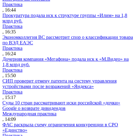
Практика
, 16:44
Прокуратура подала иск к структуре группы «Илим» на 1,8
млрд руб.
Практика
, 16:35
Экономколлегия ВС рассмотрит спор о классификации товара
по ВЭД ЕАЭС
Практика
, 16:24
Дочерняя компания «Мегафона» подала иск к «М.Видео» на
1,8 млрд руб.
Практика
, 15:50
СИП проверит отмену патента на систему управления
устройствами после возражений «Яндекса»
Практика
, 15:17
Суды 10 стран рассматривают иски российской «дочки»
Google о возврате дивидендов
Международная практика
, 14:09
ФАС раскрыла схему ограничения конкуренции в СРО
«Единство»
Практика