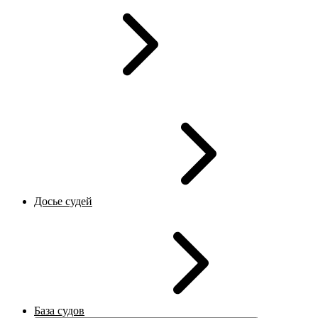
Досье судей
База судов