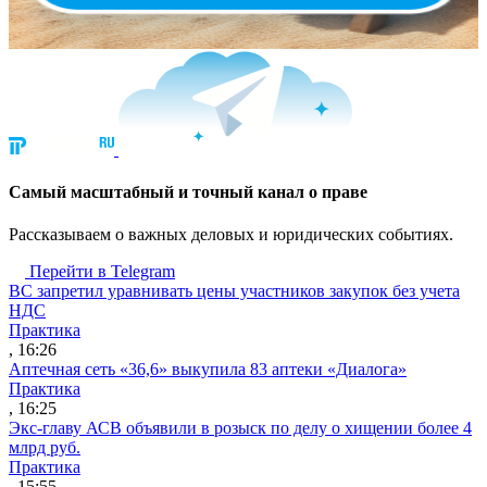
Cамый масштабный и точный канал о праве
Рассказываем о важных деловых и юридических событиях.
Перейти в Telegram
ВС запретил уравнивать цены участников закупок без учета
НДС
Практика
, 16:26
Аптечная сеть «36,6» выкупила 83 аптеки «Диалога»
Практика
, 16:25
Экс-главу АСВ объявили в розыск по делу о хищении более 4
млрд руб.
Практика
, 15:55