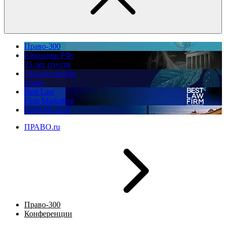
Право-300
Юррынок РФ:
35 лет спустя
Экологическое
право
Best Law
Firm Marketing
ПМЮФ 2026
ПРАВО.ru
Право-300
Конференции