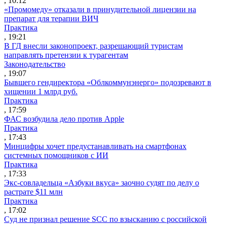
, 10:12
«Промомеду» отказали в принудительной лицензии на
препарат для терапии ВИЧ
Практика
, 19:21
В ГД внесли законопроект, разрешающий туристам
направлять претензии к турагентам
Законодательство
, 19:07
Бывшего гендиректора «Облкоммунэнерго» подозревают в
хищении 1 млрд руб.
Практика
, 17:59
ФАС возбудила дело против Apple
Практика
, 17:43
Минцифры хочет предустанавливать на смартфонах
системных помощников с ИИ
Практика
, 17:33
Экс-совладельца «Азбуки вкуса» заочно судят по делу о
растрате $11 млн
Практика
, 17:02
Суд не признал решение SCC по взысканию с российской