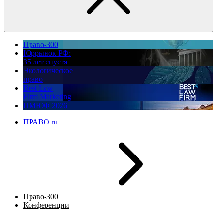
Право-300
Юррынок РФ:
35 лет спустя
Экологическое
право
Best Law
Firm Marketing
ПМЮФ 2026
ПРАВО.ru
Право-300
Конференции