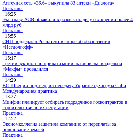
Аптечная сеть «36,6» выкупила 83 аптеки «Диалога»
Практика
, 16:25
Экс-главу АСВ объявили в розыск по делу о хищении более 4
млрд руб.
Практика
, 15:55
СИП поддержал Роспатент в споре об обозначении
«Нетдолгофф»
Практика
, 15:17
Третий аукцион по приватизации активов экс-владельца
«Макфы» провалился
Практика
, 14:29
ВС Швеции подтвердил передачу Украине сухогруза Caffa
Международная практика
, 13:27
Минфин планирует отбирать подрядчиков госконтрактов в
строительстве по их репутации
Практика
, 12:52
Экономколлегия защитила компанию от переплаты за
пользование землей
Практика