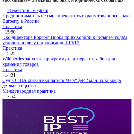
Рассказываем о важных деловых и юридических событиях.
Перейти в Telegram
Предприниматель не смог прекратить охрану товарного знака
Burberry в России
Практика
, 15:50
Экс-директора Popcorn Books приговорили к четырем годам
условно по делу о пропаганде ЛГБТ*
Практика
, 15:25
Wildberries запустит программу партнерских хабов для
хранения товаров
Практика
, 14:31
Суд в США обязал выплатить Meta* $942 млн из-за вреда
детям в соцсетях
Международная практика
, 13:54