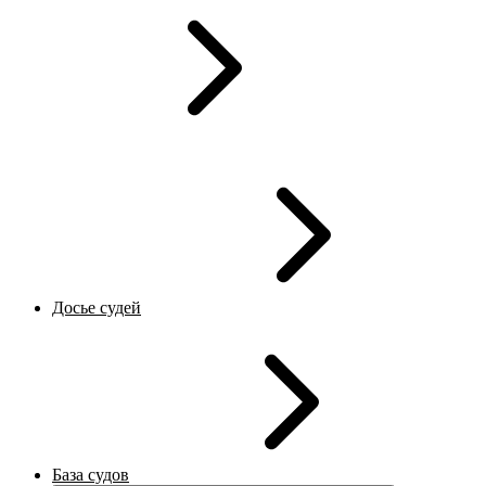
Досье судей
База судов