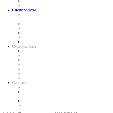
Юридическое сообщество
Важнейшие правовые темы в прессе
Спецпроекты
Подкаст «В здравом уме
и твёрдой памяти»
Legal Design
Банкротная панорама
Советы для литигаторов
Сговоры на торгах
Авто
Судебная база
Картотека арбитражных дел
Решения арбитражных судов
Календарь рассмотрения арбитражных дел
Досье судей
Информация о судах
RSS лента новостей
Вакансии для юристов
Сервисы
Справочно-правовая система
Casebook: мониторинг дел
и компаний
Caselook: поиск и анализ практики
CASE.ONE: управление юридической службой