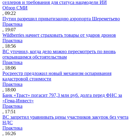
селлеров и требования для статуса нацмодели ИИ
Обзор СМИ
, 09:22
Путин разрешил приватизацию аэропорта Шереметьево
Практика
, 19:07
Wildberries начнет страховать товары от ударов дронов
Практика
, 18:56
ВС уточнил, когда дело можно пересмотреть по вновь
открывшимся обстоятельствам
Практика
, 18:06
Росреестр предложил новый механизм оспаривания
кадастровой стоимости
Практика
, 18:00
Банк «Траст» погасит 797,3 млн руб. долга перед ФНС за
«Гема-Инвест»
Практика
, 17:51
ВС запретил уравнивать цены участников закупок без учета
НДС
Практика
, 16:26