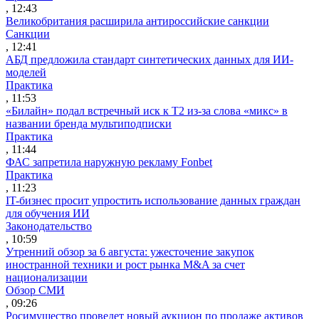
, 12:43
Великобритания расширила антироссийские санкции
Санкции
, 12:41
АБД предложила стандарт синтетических данных для ИИ-
моделей
Практика
, 11:53
«Билайн» подал встречный иск к Т2 из-за слова «микс» в
названии бренда мультиподписки
Практика
, 11:44
ФАС запретила наружную рекламу Fonbet
Практика
, 11:23
IT-бизнес просит упростить использование данных граждан
для обучения ИИ
Законодательство
, 10:59
Утренний обзор за 6 августа: ужесточение закупок
иностранной техники и рост рынка M&A за счет
национализации
Обзор СМИ
, 09:26
Росимущество проведет новый аукцион по продаже активов