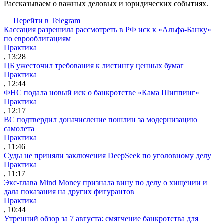
Рассказываем о важных деловых и юридических событиях.
Перейти в Telegram
Кассация разрешила рассмотреть в РФ иск к «Альфа-Банку»
по еврооблигациям
Практика
, 13:28
ЦБ ужесточил требования к листингу ценных бумаг
Практика
, 12:44
ФНС подала новый иск о банкротстве «Кама Шиппинг»
Практика
, 12:17
ВС подтвердил доначисление пошлин за модернизацию
самолета
Практика
, 11:46
Суды не приняли заключения DeepSeek по уголовному делу
Практика
, 11:17
Экс-глава Mind Money признала вину по делу о хищении и
дала показания на других фигурантов
Практика
, 10:44
Утренний обзор за 7 августа: смягчение банкротства для