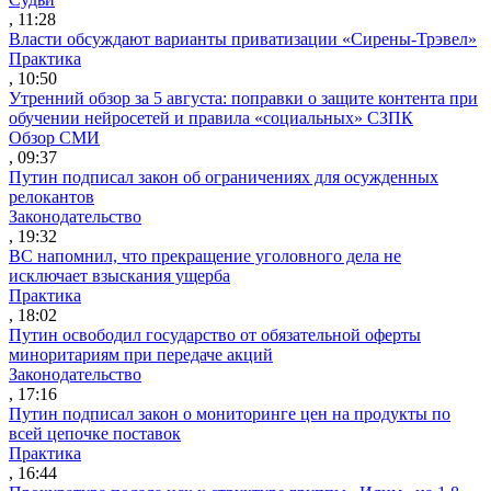
, 11:28
Власти обсуждают варианты приватизации «Сирены-Трэвел»
Практика
, 10:50
Утренний обзор за 5 августа: поправки о защите контента при
обучении нейросетей и правила «социальных» СЗПК
Обзор СМИ
, 09:37
Путин подписал закон об ограничениях для осужденных
релокантов
Законодательство
, 19:32
ВС напомнил, что прекращение уголовного дела не
исключает взыскания ущерба
Практика
, 18:02
Путин освободил государство от обязательной оферты
миноритариям при передаче акций
Законодательство
, 17:16
Путин подписал закон о мониторинге цен на продукты по
всей цепочке поставок
Практика
, 16:44