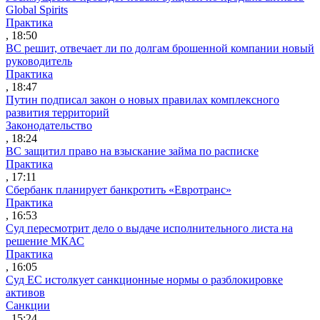
Global Spirits
Практика
, 18:50
ВС решит, отвечает ли по долгам брошенной компании новый
руководитель
Практика
, 18:47
Путин подписал закон о новых правилах комплексного
развития территорий
Законодательство
, 18:24
ВС защитил право на взыскание займа по расписке
Практика
, 17:11
Сбербанк планирует банкротить «Евротранс»
Практика
, 16:53
Суд пересмотрит дело о выдаче исполнительного листа на
решение МКАС
Практика
, 16:05
Суд ЕС истолкует санкционные нормы о разблокировке
активов
Санкции
, 15:24