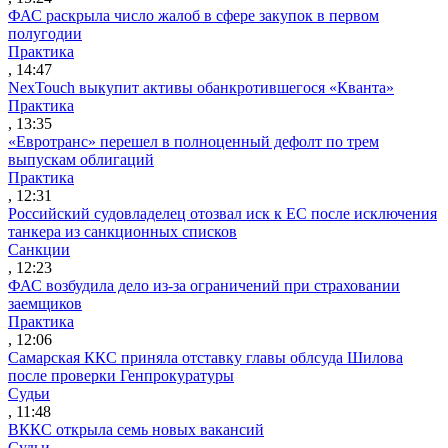
ФАС раскрыла число жалоб в сфере закупок в первом
полугодии
Практика
, 14:47
NexTouch выкупит активы обанкротившегося «Кванта»
Практика
, 13:35
«Евротранс» перешел в полноценный дефолт по трем
выпускам облигаций
Практика
, 12:31
Российский судовладелец отозвал иск к ЕС после исключения
танкера из санкционных списков
Санкции
, 12:23
ФАС возбудила дело из-за ограничений при страховании
заемщиков
Практика
, 12:06
Самарская ККС приняла отставку главы облсуда Шилова
после проверки Генпрокуратуры
Судьи
, 11:48
ВККС открыла семь новых вакансий
Судьи