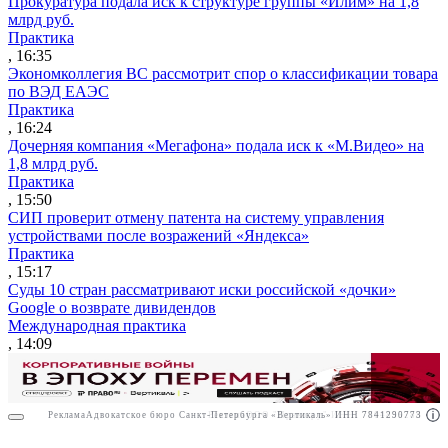
Прокуратура подала иск к структуре группы «Илим» на 1,8
млрд руб.
Практика
, 16:35
Экономколлегия ВС рассмотрит спор о классификации товара
по ВЭД ЕАЭС
Практика
, 16:24
Дочерняя компания «Мегафона» подала иск к «М.Видео» на
1,8 млрд руб.
Практика
, 15:50
СИП проверит отмену патента на систему управления
устройствами после возражений «Яндекса»
Практика
, 15:17
Суды 10 стран рассматривают иски российской «дочки»
Google о возврате дивидендов
Международная практика
, 14:09
Реклама
Адвокатское бюро Санкт-Петербурга «Вертикаль» ИНН 7841290773
Реклама
ООО "Право.ру" ИНН: 7704835288