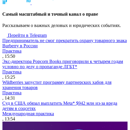
Cамый масштабный и точный канал о праве
Рассказываем о важных деловых и юридических событиях.
Перейти в Telegram
Предприниматель не смог прекратить охрану товарного знака
Burberry в России
Практика
, 15:50
Экс-директора Popcorn Books приговорили к четырем годам
условно по делу о пропаганде ЛГБТ*
Практика
, 15:25
Wildberries запустит программу партнерских хабов для
хранения товаров
Практика
, 14:31
Суд в США обязал выплатить Meta* $942 млн из-за вреда
детям в соцсетях
Международная практика
, 13:54