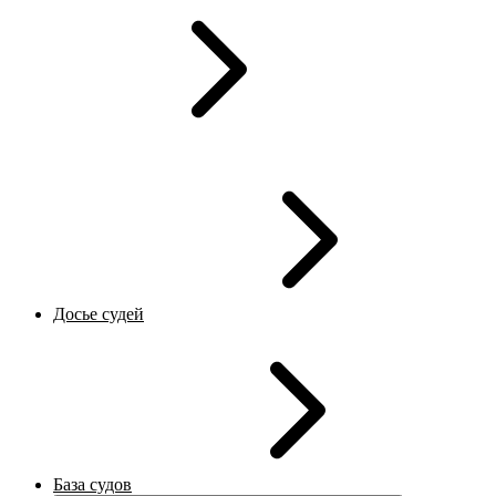
Досье судей
База судов