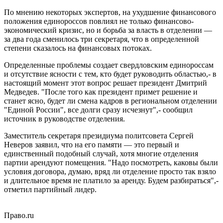
По мнению некоторых экспертов, на ухудшение финансового
положения единороссов повлиял не только финансово-
экономический кризис, но и борьба за власть в отделении —
за два года сменилось три секретаря, что в определенной
степени сказалось на финансовых потоках.
Определенные проблемы создает свердловским единороссам
и отсутствие ясности с тем, кто будет руководить областью,- в
настоящий момент этот вопрос решает президент Дмитрий
Медведев. "После того как президент примет решение и
станет ясно, будет ли смена кадров в региональном отделении
"Единой России", все долги сразу исчезнут",- сообщил
источник в руководстве отделения.
Заместитель секретаря президиума политсовета Сергей
Неверов заявил, что на его памяти — это первый и
единственный подобный случай, хотя многие отделения
партии арендуют помещения. "Надо посмотреть, каковы были
условия договора, думаю, вряд ли отделение просто так взяло
и длительное время не платило за аренду. Будем разбираться",-
отметил партийный лидер.
Право.ru