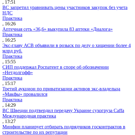
, 17:51
ВС запретил уравнивать цены участников закупок без учета
НДС
Практика
, 16:26
Аптечная сеть «36,6» выкупила 83 аптеки «Диалога»
Практика
, 16:25
Экс-главу АСВ объявили в розыск по делу о хищении более 4
млрд руб.
Практика
, 15:55
СИП поддержал Роспатент в споре об обозначении
«Нетдолгофф»
Практика
, 15:17
Третий аукцион по приватизации активов экс-владельца
«Макфы» провалился
Практика
, 14:29
ВС Швеции подтвердил передачу Украине сухогруза Caffa
Международная практика
, 13:27
Минфин планирует отбирать подрядчиков госконтрактов в
строительстве по их репутации