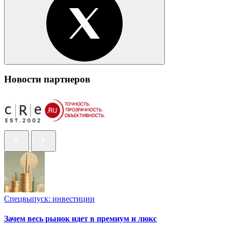
Новости партнеров
Спецвыпуск: инвестиции
Зачем весь рынок идет в премиум и люкс