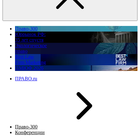
Право-300
Юррынок РФ:
35 лет спустя
Экологическое
право
Best Law
Firm Marketing
ПМЮФ 2026
ПРАВО.ru
Право-300
Конференции