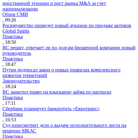
иностранной техники и рост рынка M&A за счет
национализации
Обзор СМИ
, 09:26
Росимущество проведет новый аукцион по продаже активов
Global Spirits
Практика
, 18:50
ВС решит, отвечает ли по долгам брошенной компании новый
руководитель
Практика
, 18:47
Путин подписал закон о новых правилах комплексного
развития территорий
Законодательство
, 18:24
ВС защитил право на взыскание займа по расписке
Практика
, 17:11
Сбербанк планирует банкротить «Евротранс»
Практика
, 16:53
Суд пересмотрит дело о выдаче исполнительного листа на
решение МКАС
Практика