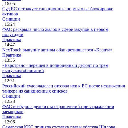
, 16:05
Суд ЕС истолкует санкционные нормы о разблокировке
активов
Санкции
, 15:24
ФАС раскрыла число жалоб в сфере закупок в первом
полугодии
Практика
, 14:47
NexTouch выкупит активы обанкротившегося «Кванта»
Практика
, 13:35
«Евротранс» перешел в полноценный дефолт по трем
выпускам облигаций
Практика
, 12:31
Российский судовладелец отозвал иск к ЕС после исключения
танкера из санкционных списков
Санкции
, 12:23
ФАС возбудила дело из-за ограничений при страховании
заемщиков
Практика
, 12:06
Самарская ККС приняла отставку главы облсуда Шилова