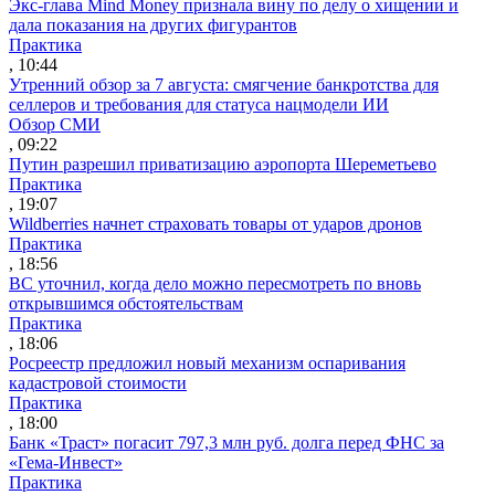
Экс-глава Mind Money признала вину по делу о хищении и
дала показания на других фигурантов
Практика
, 10:44
Утренний обзор за 7 августа: смягчение банкротства для
селлеров и требования для статуса нацмодели ИИ
Обзор СМИ
, 09:22
Путин разрешил приватизацию аэропорта Шереметьево
Практика
, 19:07
Wildberries начнет страховать товары от ударов дронов
Практика
, 18:56
ВС уточнил, когда дело можно пересмотреть по вновь
открывшимся обстоятельствам
Практика
, 18:06
Росреестр предложил новый механизм оспаривания
кадастровой стоимости
Практика
, 18:00
Банк «Траст» погасит 797,3 млн руб. долга перед ФНС за
«Гема-Инвест»
Практика