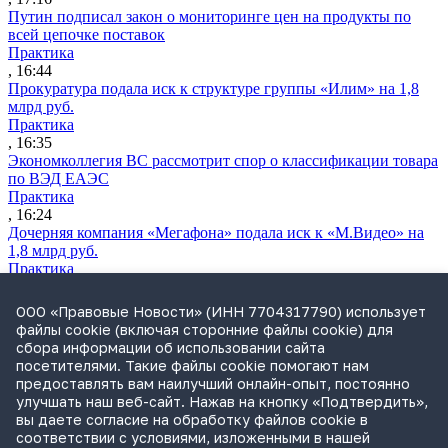
Путин подписал закон о мониторинге цен на продукты по
всей цепочке поставок
Практика
, 16:44
Прокуратура подала иск к структуре группы «Илим» на 1,8
млрд руб.
Практика
, 16:35
Экономколлегия ВС рассмотрит спор о классификации товара
по ВЭД ЕАЭС
Практика
, 16:24
Дочерняя компания «Мегафона» подала иск к «М.Видео» на
1,8 млрд руб.
Практика
, 15:50
СИП проверит отмену патента на систему управления
ООО «Правовые Новости» (ИНН 7704317790) использует
устройствами после возражений «Яндекса»
файлы cookie (включая сторонние файлы cookie) для
Практика
сбора информации об использовании сайта
, 15:17
посетителями. Такие файлы cookie помогают нам
Суды 10 стран рассматривают иски российской «дочки»
предоставлять вам наилучший онлайн-опыт, постоянно
Google о возврате дивидендов
улучшать наш веб-сайт. Нажав на кнопку «Подтвердить»,
Международная практика
вы даете согласие на обработку файлов cookie в
, 14:09
соответствии с условиями, изложенными в нашей