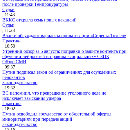
после проверки Генпрокуратуры
Судьи
, 11:48
ВККС открыла семь новых вакансий
Судьи
, 11:28
Власти обсуждают варианты приватизации «Сирены-Трэвел»
Практика
, 10:50
Утренний обзор за 5 августа: поправки о защите контента при
обучении нейросетей и правила «социальных» СЗПК
Обзор СМИ
, 09:37
Путин подписал закон об ограничениях для осужденных
релокантов
Законодательство
, 19:32
ВС напомнил, что прекращение уголовного дела не
исключает взыскания ущерба
Практика
, 18:02
Путин освободил государство от обязательной оферты
миноритариям при передаче акций
Законодательство
, 17:16