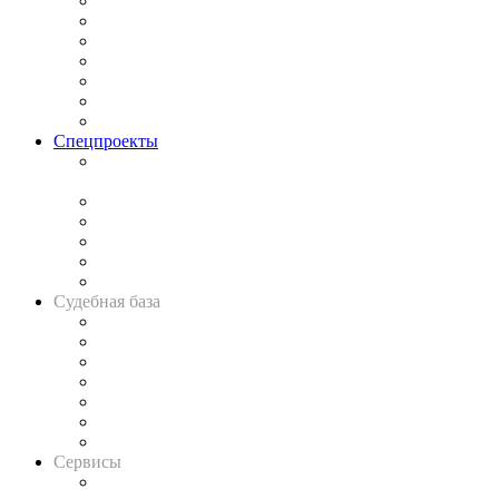
Практика
Законодательство
Процесс
Исследования
Рынок юридических услуг
Юридическое сообщество
Важнейшие правовые темы в прессе
Спецпроекты
Подкаст «В здравом уме
и твёрдой памяти»
Legal Design
Банкротная панорама
Советы для литигаторов
Сговоры на торгах
Авто
Судебная база
Картотека арбитражных дел
Решения арбитражных судов
Календарь рассмотрения арбитражных дел
Досье судей
Информация о судах
RSS лента новостей
Вакансии для юристов
Сервисы
Справочно-правовая система