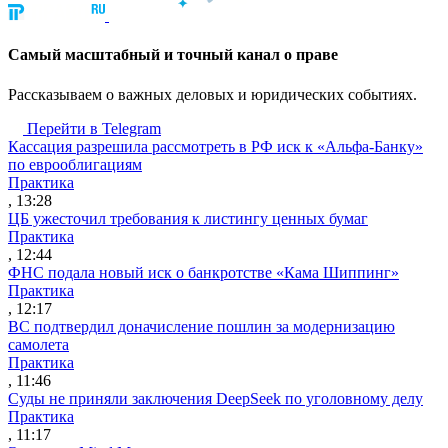
Cамый масштабный и точный канал о праве
Рассказываем о важных деловых и юридических событиях.
Перейти в Telegram
Кассация разрешила рассмотреть в РФ иск к «Альфа-Банку»
по еврооблигациям
Практика
, 13:28
ЦБ ужесточил требования к листингу ценных бумаг
Практика
, 12:44
ФНС подала новый иск о банкротстве «Кама Шиппинг»
Практика
, 12:17
ВС подтвердил доначисление пошлин за модернизацию
самолета
Практика
, 11:46
Суды не приняли заключения DeepSeek по уголовному делу
Практика
, 11:17