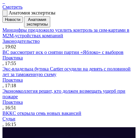
Смотреть
Анатомия экспертизы
Новости
Анатомия
экспертизы
Минцифры предложило усилить контроль за сим-картами в
M2M-устройствах компаний
Законодательство
, 19:02
ВС рассмотрит иск о снятии партии «Яблоко» с выборов
Практика
, 17:55
Экс-владельца бутика Cartier осудили на девять с половиной
лет за таможенную схему
Практика
, 17:18
Экономколлегия решит, кто должен возмещать ущерб при
пожаре
Практика
, 16:51
ВККС открыла семь новых вакансий
Судьи
, 16:15