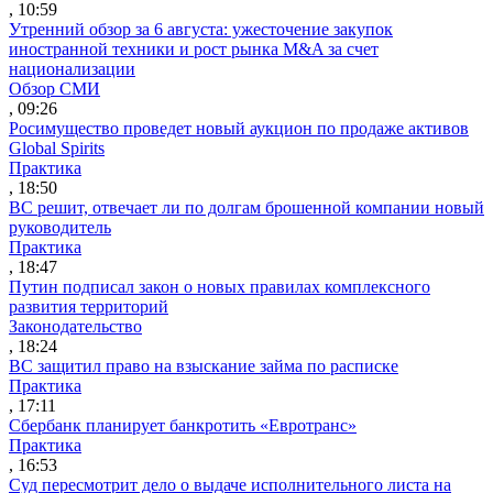
, 10:59
Утренний обзор за 6 августа: ужесточение закупок
иностранной техники и рост рынка M&A за счет
национализации
Обзор СМИ
, 09:26
Росимущество проведет новый аукцион по продаже активов
Global Spirits
Практика
, 18:50
ВС решит, отвечает ли по долгам брошенной компании новый
руководитель
Практика
, 18:47
Путин подписал закон о новых правилах комплексного
развития территорий
Законодательство
, 18:24
ВС защитил право на взыскание займа по расписке
Практика
, 17:11
Сбербанк планирует банкротить «Евротранс»
Практика
, 16:53
Суд пересмотрит дело о выдаче исполнительного листа на