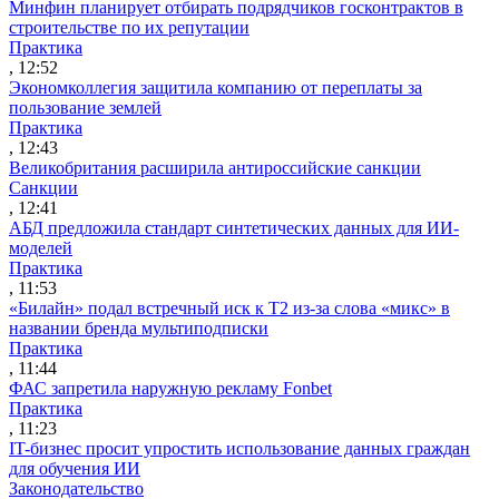
Минфин планирует отбирать подрядчиков госконтрактов в
строительстве по их репутации
Практика
, 12:52
Экономколлегия защитила компанию от переплаты за
пользование землей
Практика
, 12:43
Великобритания расширила антироссийские санкции
Санкции
, 12:41
АБД предложила стандарт синтетических данных для ИИ-
моделей
Практика
, 11:53
«Билайн» подал встречный иск к Т2 из-за слова «микс» в
названии бренда мультиподписки
Практика
, 11:44
ФАС запретила наружную рекламу Fonbet
Практика
, 11:23
IT-бизнес просит упростить использование данных граждан
для обучения ИИ
Законодательство