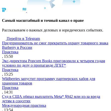
Cамый масштабный и точный канал о праве
Рассказываем о важных деловых и юридических событиях.
Перейти в Telegram
Предприниматель не смог прекратить охрану товарного знака
Burberry в России
Практика
, 15:50
Экс-директора Popcorn Books приговорили к четырем годам
условно по делу о пропаганде ЛГБТ*
Практика
, 15:25
Wildberries запустит программу партнерских хабов для
хранения товаров
Практика
, 14:31
Суд в США обязал выплатить Meta* $942 млн из-за вреда
детям в соцсетях
Международная практика
, 13:54