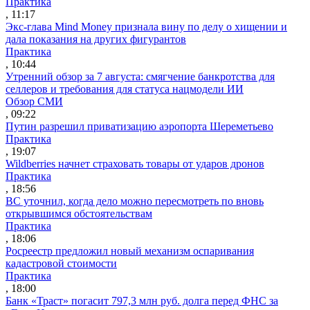
Практика
, 11:17
Экс-глава Mind Money признала вину по делу о хищении и
дала показания на других фигурантов
Практика
, 10:44
Утренний обзор за 7 августа: смягчение банкротства для
селлеров и требования для статуса нацмодели ИИ
Обзор СМИ
, 09:22
Путин разрешил приватизацию аэропорта Шереметьево
Практика
, 19:07
Wildberries начнет страховать товары от ударов дронов
Практика
, 18:56
ВС уточнил, когда дело можно пересмотреть по вновь
открывшимся обстоятельствам
Практика
, 18:06
Росреестр предложил новый механизм оспаривания
кадастровой стоимости
Практика
, 18:00
Банк «Траст» погасит 797,3 млн руб. долга перед ФНС за