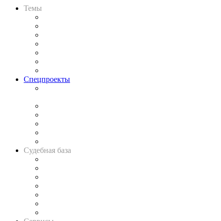
Темы
Практика
Законодательство
Процесс
Исследования
Рынок юридических услуг
Юридическое сообщество
Важнейшие правовые темы в прессе
Спецпроекты
Подкаст «В здравом уме
и твёрдой памяти»
Legal Design
Банкротная панорама
Советы для литигаторов
Сговоры на торгах
Авто
Судебная база
Картотека арбитражных дел
Решения арбитражных судов
Календарь рассмотрения арбитражных дел
Досье судей
Информация о судах
RSS лента новостей
Вакансии для юристов