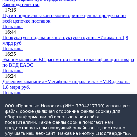
Законодательство
, 17:16
Путин подписал закон о мониторинге цен на продукты по
всей цепочке поставок
Практика
, 16:44
Прокуратура подала иск к структуре группы «Илим» на 1,8
млрд руб.
Практика
, 16:35
Экономколлегия ВС рассмотрит спор о классификации товара
по ВЭД ЕАЭС
Практика
, 16:24
Дочерняя компания «Мегафона» подала иск к «М.Видео» на
1,8 млрд руб.
Практика
, 15:50
СИП проверит отмену патента на систему управления
ООО «Правовые Новости» (ИНН 7704317790) использует
устройствами после возражений «Яндекса»
файлы cookie (включая сторонние файлы cookie) для
Практика
сбора информации об использовании сайта
, 15:17
посетителями. Такие файлы cookie помогают нам
Суды 10 стран рассматривают иски российской «дочки»
предоставлять вам наилучший онлайн-опыт, постоянно
Google о возврате дивидендов
улучшать наш веб-сайт. Нажав на кнопку «Подтвердить»,
Международная практика