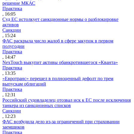
решение МКАС
Практика
, 16:05
Суд ЕС истолкует санкционные нормы о разблокировке
активов
Санкции
, 15:24
ФАС раскрыла число жалоб в сфере закупок в первом
полугодии
Практика
, 14:47
NexTouch выкупит активы обанкротившегося «Кванта»
Практика
, 13:35
«Евротранс» перешел в полноценный дефолт по трем
выпускам облигаций
Практика
, 12:31
Российский судовладелец отозвал иск к ЕС после исключения
танкера из санкционных списков
Санкции
, 12:23
ФАС возбудила дело из-за ограничений при страховании
заемщиков
Практика