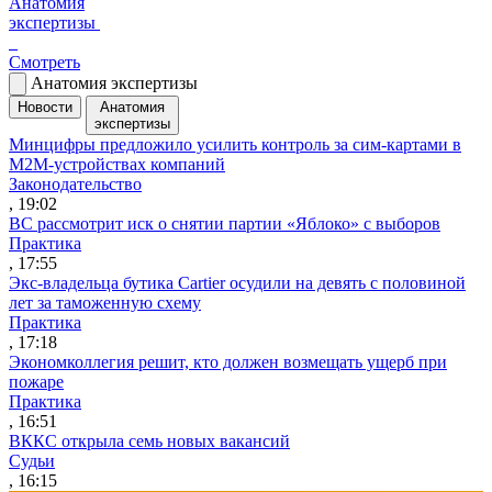
Анатомия
экспертизы
Смотреть
Анатомия экспертизы
Новости
Анатомия
экспертизы
Минцифры предложило усилить контроль за сим-картами в
M2M-устройствах компаний
Законодательство
, 19:02
ВС рассмотрит иск о снятии партии «Яблоко» с выборов
Практика
, 17:55
Экс-владельца бутика Cartier осудили на девять с половиной
лет за таможенную схему
Практика
, 17:18
Экономколлегия решит, кто должен возмещать ущерб при
пожаре
Практика
, 16:51
ВККС открыла семь новых вакансий
Судьи
, 16:15