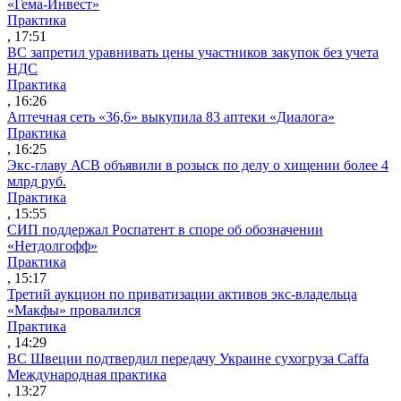
«Гема-Инвест»
Практика
, 17:51
ВС запретил уравнивать цены участников закупок без учета
НДС
Практика
, 16:26
Аптечная сеть «36,6» выкупила 83 аптеки «Диалога»
Практика
, 16:25
Экс-главу АСВ объявили в розыск по делу о хищении более 4
млрд руб.
Практика
, 15:55
СИП поддержал Роспатент в споре об обозначении
«Нетдолгофф»
Практика
, 15:17
Третий аукцион по приватизации активов экс-владельца
«Макфы» провалился
Практика
, 14:29
ВС Швеции подтвердил передачу Украине сухогруза Caffa
Международная практика
, 13:27