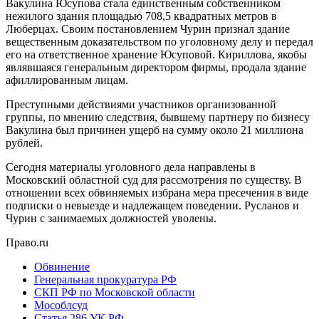
Вакулина Юсупова стала единственным собственником
нежилого здания площадью 708,5 квадратных метров в
Люберцах. Своим постановлением Чурин признал здание
вещественным доказательством по уголовному делу и передал
его на ответственное хранение Юсуповой. Кириллова, якобы
являвшаяся генеральным директором фирмы, продала здание
афиллированным лицам.
Преступными действиями участников организованной
группы, по мнению следствия, бывшему партнеру по бизнесу
Вакулина был причинен ущерб на сумму около 21 миллиона
рублей.
Сегодня материалы уголовного дела направлены в
Московский областной суд для рассмотрения по существу. В
отношении всех обвиняемых избрана мера пресечения в виде
подписки о невыезде и надлежащем поведении. Русланов и
Чурин с занимаемых должностей уволены.
Право.ru
Обвинение
Генеральная прокуратура РФ
СКП РФ по Московской области
Мособлсуд
Статья 286 УК РФ