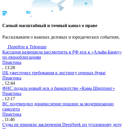
Cамый масштабный и точный канал о праве
Рассказываем о важных деловых и юридических событиях.
Перейти в Telegram
Кассация разрешила рассмотреть в РФ иск к «Альфа-Банку»
по еврооблигациям
Практика
, 13:28
ЦБ ужесточил требования к листингу ценных бумаг
Практика
, 12:44
ФНС подала новый иск о банкротстве «Кама Шиппинг»
Практика
, 12:17
ВС подтвердил доначисление пошлин за модернизацию
самолета
Практика
, 11:46
Суды не приняли заключения DeepSeek по уголовному делу