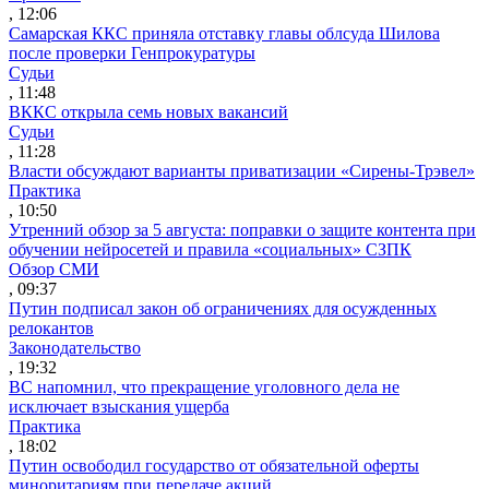
, 12:06
Самарская ККС приняла отставку главы облсуда Шилова
после проверки Генпрокуратуры
Судьи
, 11:48
ВККС открыла семь новых вакансий
Судьи
, 11:28
Власти обсуждают варианты приватизации «Сирены-Трэвел»
Практика
, 10:50
Утренний обзор за 5 августа: поправки о защите контента при
обучении нейросетей и правила «социальных» СЗПК
Обзор СМИ
, 09:37
Путин подписал закон об ограничениях для осужденных
релокантов
Законодательство
, 19:32
ВС напомнил, что прекращение уголовного дела не
исключает взыскания ущерба
Практика
, 18:02
Путин освободил государство от обязательной оферты
миноритариям при передаче акций