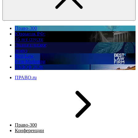
Право-300
Юррынок РФ:
35 лет спустя
Экологическое
право
Best Law
Firm Marketing
ПМЮФ 2026
ПРАВО.ru
Право-300
Конференции