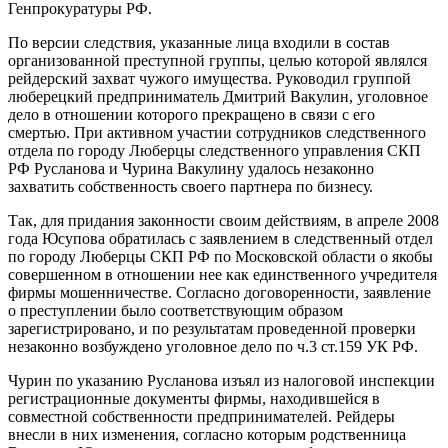
Генпрокуратуры РФ.
По версии следствия, указанные лица входили в состав
организованной преступной группы, целью которой являлся
рейдерский захват чужого имущества. Руководил группой
люберецкий предприниматель Дмитрий Вакулин, уголовное
дело в отношении которого прекращено в связи с его
смертью. При активном участии сотрудников следственного
отдела по городу Люберцы следственного управления СКП
РФ Русланова и Чурина Вакулину удалось незаконно
захватить собственность своего партнера по бизнесу.
Так, для придания законности своим действиям, в апреле 2008
года Юсупова обратилась с заявлением в следственный отдел
по городу Люберцы СКП РФ по Московской области о якобы
совершенном в отношении нее как единственного учредителя
фирмы мошенничестве. Согласно договоренности, заявление
о преступлении было соответствующим образом
зарегистрировано, и по результатам проведенной проверки
незаконно возбуждено уголовное дело по ч.3 ст.159 УК РФ.
Чурин по указанию Русланова изъял из налоговой инспекции
регистрационные документы фирмы, находившейся в
совместной собственности предпринимателей. Рейдеры
внесли в них изменения, согласно которым родственница