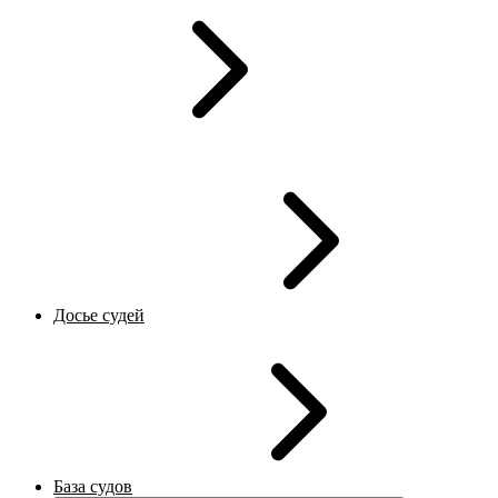
Досье судей
База судов